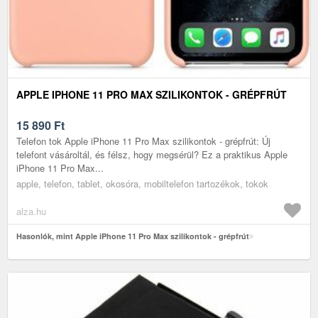
APPLE IPHONE 11 PRO MAX SZILIKONTOK - GRÉPFRÚT
15 890
Ft
Telefon tok Apple iPhone 11 Pro Max szilikontok - grépfrút: Új
telefont vásároltál, és félsz, hogy megsérül? Ez a praktikus Apple
iPhone 11 Pro Max...
apple, telefon, tablet, okosóra, mobiltelefon tartozékok, tokok
alza.hu
Hasonlók, mint Apple iPhone 11 Pro Max szilikontok - grépfrút