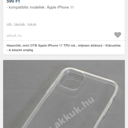
590
Ft
- kompatibilis modellek: Apple iPhone 11
otb, táskák, tokok
akkuk.hu
Hasonlók, mint OTB Apple iPhone 11 TPU tok , teljesen átlátszó - Kiárusítás
- A készlet erejéig