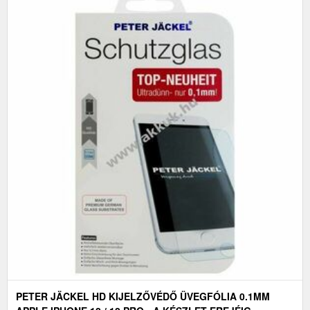
PETER JÄCKEL HD KIJELZŐVÉDŐ ÜVEGFÓLIA 0.1MM