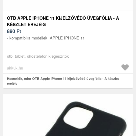
OTB APPLE IPHONE 11 KIJELZŐVÉDŐ ÜVEGFÓLIA - A
KÉSZLET EREJÉIG
890
Ft
- kompatibilis modellek: APPLE IPHONE 11
otb, tablet, okostelefon kiegészítők
akkuk.hu
Hasonlók, mint OTB Apple iPhone 11 kijelzővédő üvegfólia - A készlet
erejéig