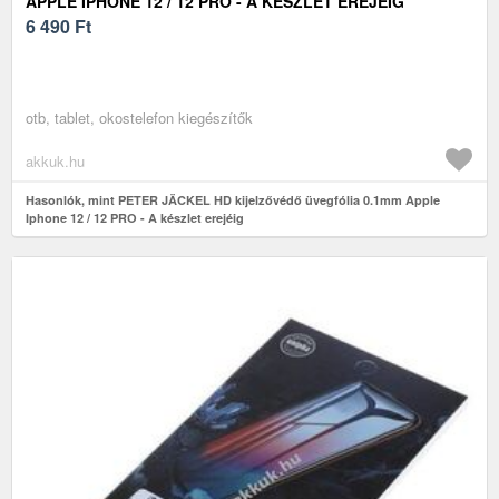
APPLE IPHONE 12 / 12 PRO - A KÉSZLET EREJÉIG
6 490
Ft
otb, tablet, okostelefon kiegészítők
akkuk.hu
Hasonlók, mint PETER JÄCKEL HD kijelzővédő üvegfólia 0.1mm Apple
Iphone 12 / 12 PRO - A készlet erejéig