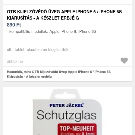
OTB KIJELZŐVÉDŐ ÜVEG APPLE IPHONE 6 / IPHONE 6S -
KIÁRUSÍTÁS - A KÉSZLET EREJÉIG
890
Ft
- kompatibilis modellek: Apple iPhone 6, iPhone 6S
otb, tablet, okostelefon kiegészítők
akkuk.hu
Hasonlók, mint OTB kijelzővédő üveg Apple iPhone 6 / iPhone 6S -
Kiárusítás - A készlet erejéig