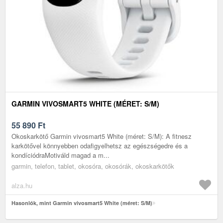
GARMIN VIVOSMART5 WHITE (MÉRET: S/M)
55 890
Ft
Okoskarkötő Garmin vivosmart5 White (méret: S/M): A fitnesz
karkötővel könnyebben odafigyelhetsz az egészségedre és a
kondíciódraMotiváld magad a m...
garmin, telefon, tablet, okosóra, okosórák, okoskarkötők
alza.hu
Hasonlók, mint Garmin vivosmart5 White (méret: S/M)