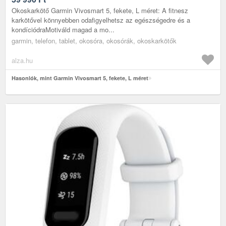
Okoskarkötő Garmin Vivosmart 5, fekete, L méret: A fitnesz
karkötővel könnyebben odafigyelhetsz az egészségedre és a
kondíciódraMotiváld magad a mo...
garmin, telefon, tablet, okosóra, okosórák, okoskarkötők
alza.hu
Hasonlók, mint Garmin Vivosmart 5, fekete, L méret