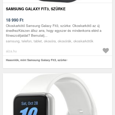
SAMSUNG GALAXY FIT3, SZÜRKE
18 990
Ft
Okoskarkötő Samsung Galaxy Fit3, szürke: Okoskarkötő az új
énedhezKészen állsz arra, hogy egyszer és mindenkorra elérd a
fitneszcéljaidat? Bemutatj...
samsung, telefon, tablet, okosóra, okosórák, okoskarkötők
alza.hu
Hasonlók, mint Samsung Galaxy Fit3, szürke