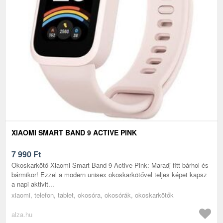
XIAOMI SMART BAND 9 ACTIVE PINK
7 990
Ft
Okoskarkötő Xiaomi Smart Band 9 Active Pink: Maradj fitt bárhol és
bármikor! Ezzel a modern unisex okoskarkötővel teljes képet kapsz
a napi aktivit...
xiaomi, telefon, tablet, okosóra, okosórák, okoskarkötők
alza.hu