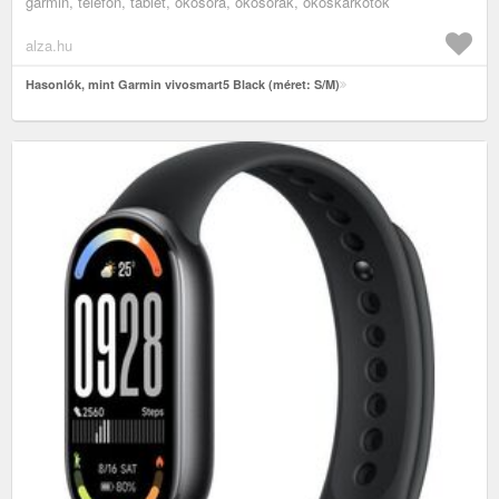
garmin, telefon, tablet, okosóra, okosórák, okoskarkötők
alza.hu
Hasonlók, mint Garmin vivosmart5 Black (méret: S/M)