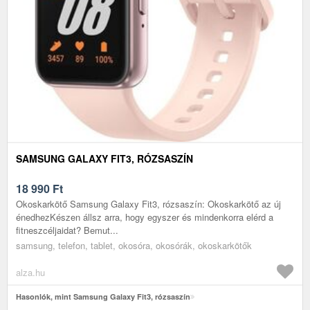
SAMSUNG GALAXY FIT3, RÓZSASZÍN
18 990
Ft
Okoskarkötő Samsung Galaxy Fit3, rózsaszín: Okoskarkötő az új
énedhezKészen állsz arra, hogy egyszer és mindenkorra elérd a
fitneszcéljaidat? Bemut...
samsung, telefon, tablet, okosóra, okosórák, okoskarkötők
alza.hu
Hasonlók, mint Samsung Galaxy Fit3, rózsaszín