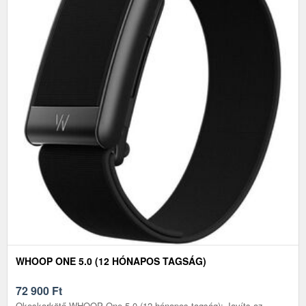
WHOOP ONE 5.0 (12 HÓNAPOS TAGSÁG)
72 900
Ft
Okoskarkötő WHOOP One 5.0 (12 hónapos tagság): Javíts az