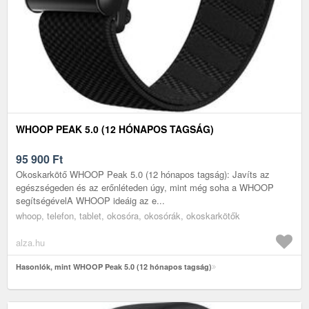
WHOOP PEAK 5.0 (12 HÓNAPOS TAGSÁG)
95 900
Ft
Okoskarkötő WHOOP Peak 5.0 (12 hónapos tagság): Javíts az
egészségeden és az erőnléteden úgy, mint még soha a WHOOP
segítségévelA WHOOP ideáig az e...
whoop, telefon, tablet, okosóra, okosórák, okoskarkötők
alza.hu
Hasonlók, mint WHOOP Peak 5.0 (12 hónapos tagság)