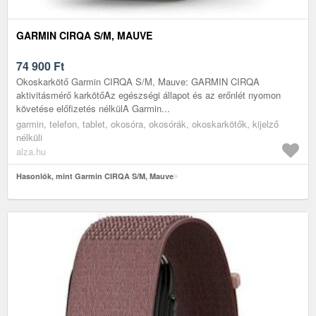
GARMIN CIRQA S/M, MAUVE
74 900
Ft
Okoskarkötő Garmin CIRQA S/M, Mauve: GARMIN CIRQA
aktivitásmérő karkötőAz egészségi állapot és az erőnlét nyomon
követése előfizetés nélkülA Garmin...
garmin, telefon, tablet, okosóra, okosórák, okoskarkötők, kijelző
nélküli
alza.hu
Hasonlók, mint Garmin CIRQA S/M, Mauve