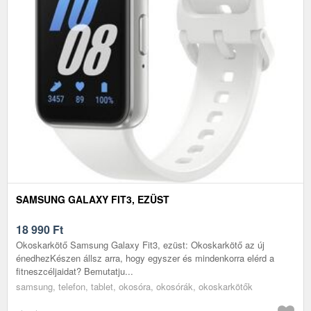
SAMSUNG GALAXY FIT3, EZÜST
18 990
Ft
Okoskarkötő Samsung Galaxy Fit3, ezüst: Okoskarkötő az új
énedhezKészen állsz arra, hogy egyszer és mindenkorra elérd a
fitneszcéljaidat? Bemutatju...
samsung, telefon, tablet, okosóra, okosórák, okoskarkötők