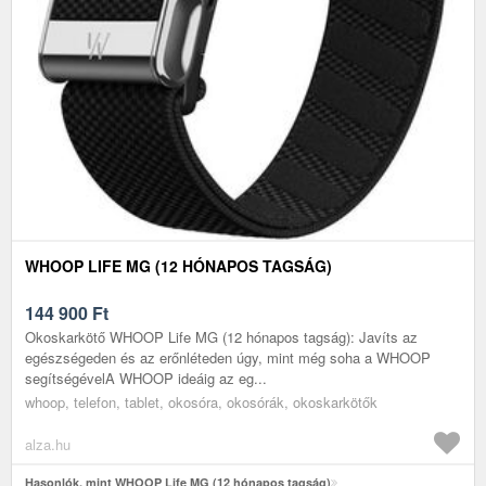
WHOOP LIFE MG (12 HÓNAPOS TAGSÁG)
144 900
Ft
Okoskarkötő WHOOP Life MG (12 hónapos tagság): Javíts az
egészségeden és az erőnléteden úgy, mint még soha a WHOOP
segítségévelA WHOOP ideáig az eg...
whoop, telefon, tablet, okosóra, okosórák, okoskarkötők
alza.hu
Hasonlók, mint WHOOP Life MG (12 hónapos tagság)