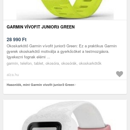
GARMIN VÍVOFIT JUNIOR3 GREEN
28 990
Ft
Okoskarkötő Garmin vívofit junior3 Green: Ez a praktikus Garmin
gyerek okoskarkötő motiválja a gyerkőcöket a testmozgásra.
Igyekezni fognak elérni ...
garmin, telefon, tablet, okosóra, okosórák, okoskarkötők
alza.hu
Hasonlók, mint Garmin vívofit junior3 Green