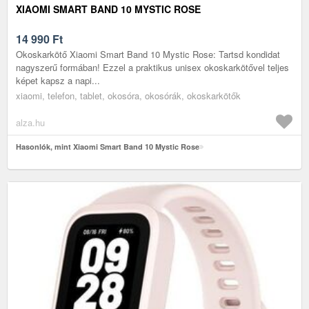
XIAOMI SMART BAND 10 MYSTIC ROSE
14 990
Ft
Okoskarkötő Xiaomi Smart Band 10 Mystic Rose: Tartsd kondidat
nagyszerű formában! Ezzel a praktikus unisex okoskarkötővel teljes
képet kapsz a napi...
xiaomi, telefon, tablet, okosóra, okosórák, okoskarkötők
alza.hu
Hasonlók, mint Xiaomi Smart Band 10 Mystic Rose