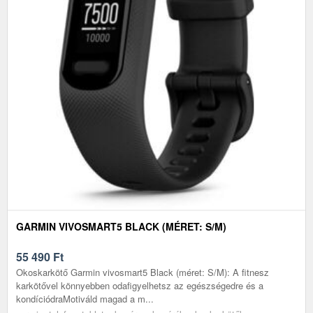
GARMIN VIVOSMART5 BLACK (MÉRET: S/M)
55 490
Ft
Okoskarkötő Garmin vivosmart5 Black (méret: S/M): A fitnesz
karkötővel könnyebben odafigyelhetsz az egészségedre és a
kondíciódraMotiváld magad a m...