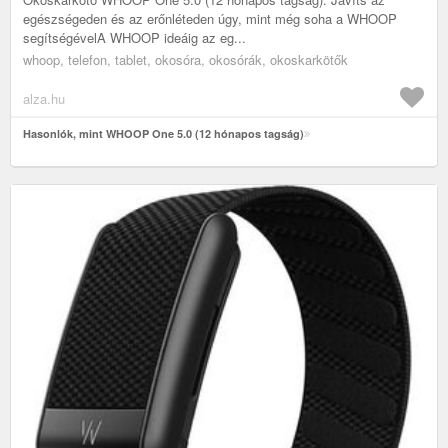
egészségeden és az erőnléteden úgy, mint még soha a WHOOP
segítségévelA WHOOP ideáig az eg...
whoop, telefon, tablet, okosóra, okosórák, okoskarkötők
alza.hu
Hasonlók, mint WHOOP One 5.0 (12 hónapos tagság)