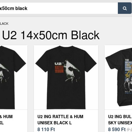
BLACK
r U2 14x50cm Black
 & HUM
U2 ING RATTLE & HUM
U2 ING BU
XL
UNISEX BLACK L
SKY UNISE
8 110
Ft
8 590
Ft
9 