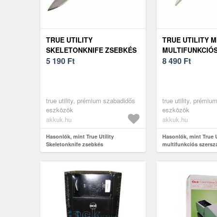
TRUE UTILITY
TRUE UTILITY M
SKELETONKNIFE ZSEBKÉS
MULTIFUNKCIÓ
5 190
Ft
SZERSZÁM
8 490
Ft
true utility, prémium szabadidős
true utility, prémi
eszközök
eszközök
akkuk.hu
akkuk.hu
Hasonlók, mint True Utility
Hasonlók, mint True U
Skeletonknife zsebkés
multifunkciós szers