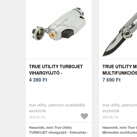
TRUE UTILITY TURBOJET
TRUE UTILITY M
VIHARGYÚJTÓ -
MULTIFUNKCIÓ
KIÁRUSÍTÁS - A KÉSZLET
4 390
Ft
SZERSZÁM - A 
7 690
Ft
EREJÉIG
EREJÉIG
true utility, prémium szabadidős
true utility, prémi
eszközök
eszközök
akkuk.hu
akkuk.hu
Hasonlók, mint True Utility
Hasonlók, mint True U
TURBOJET vihargyújtó - Kiárusítás -
Minimalist multifunk