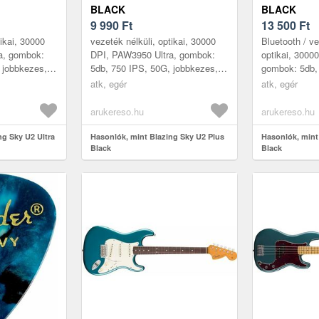
BLACK
BLACK
9 990
Ft
13 500
Ft
tikai, 30000
vezeték nélküli, optikai, 30000
Bluetooth / ve
a, gombok:
DPI, PAW3950 Ultra, gombok:
optikai, 300
 jobbkezes,
5db, 750 IPS, 50G, jobbkezes,
gombok: 5db,
lazing Sky
BOX, 44g Az ATK Blazing Sky
jobbkezes, B
atk, egér
atk, egér
dern felha...
U2 egérsorozat a modern felha...
Blazing Sky U
modern...
arukereso.hu
arukereso.hu
ng Sky U2 Ultra
Hasonlók, mint Blazing Sky U2 Plus
Hasonlók, mint
Black
Black