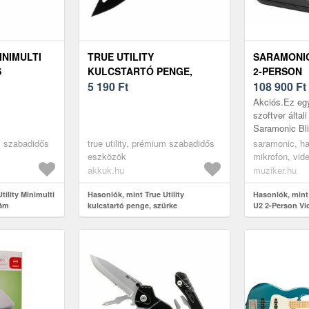
INIMULTI
TRUE UTILITY
SARAMONIC
S
KULCSTARTÓ PENGE,
2-PERSON
SZÜRKE
5 190
Ft
VIDEOMIK
108 900
Ft
Akciós.Ez egy
szoftver általi
Saramonic Bl
professzionáli
um szabadidős
true utility, prémium szabadidős
saramonic, h
mikrofonrend
eszközök
mikrofon, vid
tartalomkészí
akkuk.hu
muziker.hu
tility Minimulti
Hasonlók, mint True Utility
Hasonlók, mint
zám
kulcstartó penge, szürke
U2 2-Person V