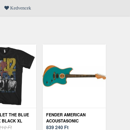
Kedvencek
LLET THE BLUE
FENDER AMERICAN
X BLACK XL
ACOUSTASONIC
210 Ft
JAZZMASTER EB OCT
839 240
Ft