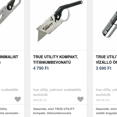
INIMALIST
TRUE UTILITY KOMPAKT,
TRUE UTILI
S
TITÁNIUMBEVONATÚ
VÍZÁLLÓ Ö
KÉSZLET
ÖSSZECSUKHATÓ KÉS,
4 790
Ft
KULCSTART
3 690
Ft
CSERÉLHETŐ PENGE
um szabadidős
true utility, prémium szabadidős
true utility, 
eszközök
eszközök
akkuk.hu
akkuk.hu
tility
Hasonlók, mint TRUE UTILITY
Hasonlók, mint
ciós szerszám -
kompakt, titániumbevonatú
vízálló öngyújt