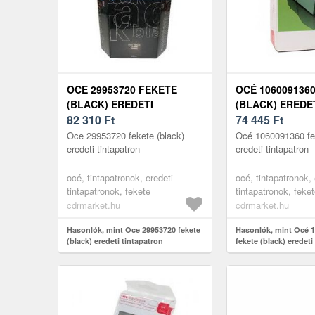
OCE 29953720 FEKETE
OCÉ 106009136
(BLACK) EREDETI
(BLACK) EREDE
TINTAPATRON
82 310
Ft
TINTAPATRON
74 445
Ft
Oce 29953720 fekete (black)
Océ 1060091360 fek
eredeti tintapatron
eredeti tintapatron
océ, tintapatronok, eredeti
océ, tintapatronok, 
tintapatronok, fekete
tintapatronok, feke
cdrmarket.hu
cdrmarket.hu
Hasonlók, mint Oce 29953720 fekete
Hasonlók, mint Océ 
(black) eredeti tintapatron
fekete (black) eredeti