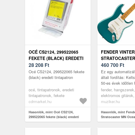
OCÉ CS2124, 299522065
FENDER VINTERA
FEKETE (BLACK) EREDETI
STRATOCASTER
TINTAPATRON
28 208
Ft
TURQUOISE EL
460 700
Ft
GITÁR
Océ CS2124, 299522065 fekete
Ez egy automatizál
(black) eredeti tintapatron
általi fordítás: Kelt
50-es évek időtlen
Vintera® II '50s St
océ, tintapatronok, eredeti
fender, hangszerek, 
rel, és tapasztalja 
tintapatronok, fekete
elektromos gitárok,
elektromos gitárok,
cdrmarket.hu
muziker.hu
Hasonlók, mint Océ CS2124,
Hasonlók, mint Fender
299522065 fekete (black) eredeti
Stratocaster MN Oce
tintapatron
Elektromos gitár