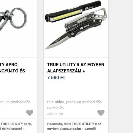
TY APRÓ,
TRUE UTILITY 9 AZ EGYBEN
NGYÚJTÓ ÉS
ALAPSZERSZÁM +
Ó - KIÁRUSÍTÁS
SZERELŐ LÁMPA
7 590
Ft
prémium szabadidős
true utility, prémium szabadidős
eszközök
akkuk.hu
 TRUE UTILITY apró,
Hasonlók, mint TRUE UTILITY 9 az
ó és kulcstartó -
egyben alapszerszám + szerelő