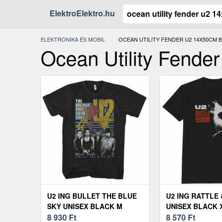
ElektroElektro.hu
ELEKTRONIKA ÉS MOBIL
JELENLEGI:
OCEAN UTILITY FENDER U2 14X50CM 
Ocean Utility Fende
U2 ING BULLET THE BLUE
U2 ING RATTLE
SKY UNISEX BLACK M
UNISEX BLACK 
8 930
Ft
8 570
Ft