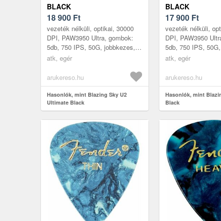
BLACK
BLACK
18 900
Ft
17 900
Ft
vezeték nélküli, optikai, 30000
vezeték nélküli, op
DPI, PAW3950 Ultra, gombok:
DPI, PAW3950 Ultr
5db, 750 IPS, 50G, jobbkezes,
5db, 750 IPS, 50G,
BOX, 49g Az ATK Blazing Sky
BOX, 49g Az ATK B
atk, egér
atk, egér
U2 egérsorozat a modern felha...
U2 egérsorozat a mo
arukereso.hu
arukereso.hu
Hasonlók, mint Blazing Sky U2
Hasonlók, mint Blazi
Ultimate Black
Black