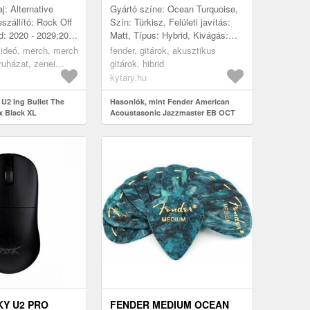
j: Alternative
Gyártó színe: Ocean Turquoise,
zállító: Rock Off
Szín: Türkisz, Felületi javítás:
d: 2020 - 2029;2000
Matt, Típus: Hybrid, Kivágás:
 1979;1990 -
Igen, Test: Mahagóni, Első lap:
videó, merch, merch
fender, gitárok, akusztikus
019;1980 - 1989
Lucfenyő-masszív, Nya...
ruházat, zenei
gitárok, hibrid
kytary.hu
 U2 Ing Bullet The
Hasonlók, mint Fender American
x Black XL
Acoustasonic Jazzmaster EB OCT
KY U2 PRO
FENDER MEDIUM OCEAN