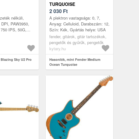
TURQUOISE
2 030
Ft
zeték nélküli,
A plektron vastagsága: 0, 7,
00 DPI, PAW3950,
Anyag: Celluloid, Darabszám: 12,
 750 IPS, 50G,
Szín: Kék, Gyártás helye: USA
OX, 55g Az ATK
fender, gitárok, gitár tartozékok,
2 egérsorozat a
pengetők és gyűrűk, pengetők
kytary.hu
 Blazing Sky U2 Pro
Hasonlók, mint Fender Medium
Ocean Turquoise