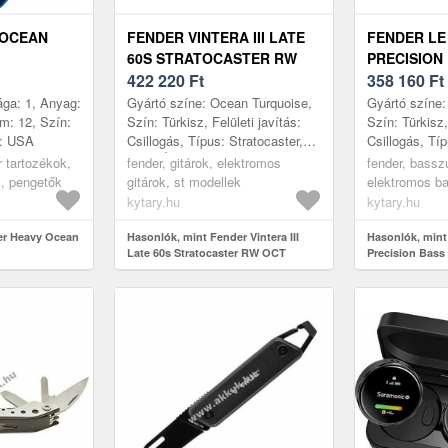
 OCEAN
FENDER VINTERA III LATE
FENDER LE 
60S STRATOCASTER RW
PRECISION
OCT
422 220
Ft
358 160
Ft
ága: 1, Anyag:
Gyártó színe: Ocean Turquoise,
Gyártó színe:
m: 12, Szín:
Szín: Türkisz, Felületi javítás:
Szín: Türkisz,
e: USA
Csillogás, Típus: Stratocaster,
Csillogás, Tí
Test: Égerfa, Top: Nem
Húrok száma: 
ár tartozékok,
fender, gitárok, elektromos
fender, bassz
tartalmaz, Nyak: Juharfa, Ny...
Top: Nem tart
, pengetők
gitárok, st modellek
elektromos ba
húros, p-bass
kytary.hu
kytary.hu
er Heavy Ocean
Hasonlók, mint Fender Vintera III
Hasonlók, mint 
Late 60s Stratocaster RW OCT
Precision Bas