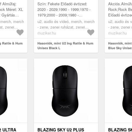
f Alműfaj:
Szín: Fekete Előadó évtized:
Akciós.Alműfa
ock Méret: XL
2020 - 2029;1990 - 1999;1970 -
Rock;Rock Bes
 Gyártás
1979;2000 - 2009;1980 -
Előadó évtize
Királyság
1989;2010 - 2019 Anyag
- 2009;1970 -
, merch, merch
u2, audio és videó, merch, merch
u2, audio és 
r: Rock
meghatározása: Pamut Szín a
1999;2010 - 2
at, zenei
- zene, zenei ruházat, zenei
- zene, zenei 
gyártó szeri...
Korcsop...
ingek, black
ingek, black
muziker.hu
muziker.hu
g Rattle & Hum
Hasonlók, mint U2 Ing Rattle & Hum
Hasonlók, mint
Unisex Black L
Blue Sky Unise
2 ULTRA
BLAZING SKY U2 PLUS
BLAZING S