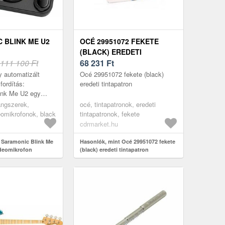
 BLINK ME U2
OCÉ 29951072 FEKETE
(BLACK) EREDETI
ROFON
111 100 Ft
TINTAPATRON
68 231
Ft
 automatizált
Océ 29951072 fekete (black)
 fordítás:
eredeti tintapatron
ink Me U2 egy
s vezeték nélküli
angszerek,
océ, tintapatronok, eredeti
szer
eomikrofonok, black
tintapatronok, fekete
tők, videósok...
cdrmarket.hu
 Saramonic Blink Me
Hasonlók, mint Océ 29951072 fekete
ideomikrofon
(black) eredeti tintapatron