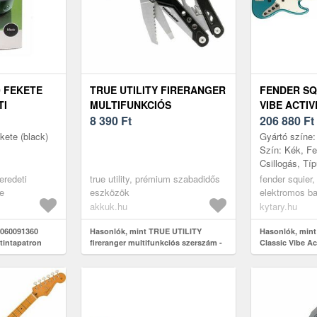
0 FEKETE
TRUE UTILITY FIRERANGER
FENDER SQ
TI
MULTIFUNKCIÓS
VIBE ACTIV
SZERSZÁM - KIÁRUSÍTÁS
8 390
Ft
BASS MN O
206 880
Ft
ete (black)
Gyártó színe:
Szín: Kék, Fel
Csillogás, Tí
száma: 4, Tes
eredeti
true utility, prémium szabadidős
fender squier
Nem tartalmaz
te
eszközök
elektromos ba
húros, j-bass
akkuk.hu
kytary.hu
1060091360
Hasonlók, mint TRUE UTILITY
Hasonlók, mint
 tintapatron
fireranger multifunkciós szerszám -
Classic Vibe Ac
Kiárusítás
MN OCT