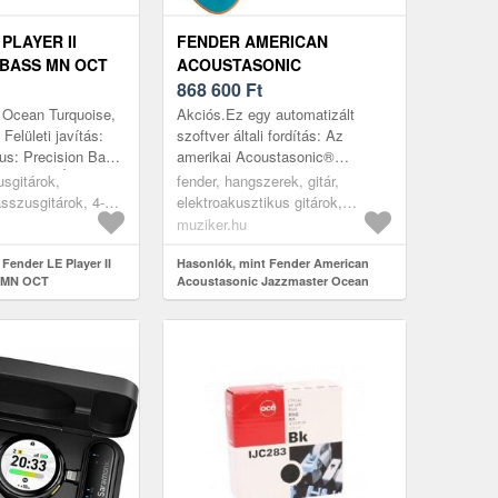
PLAYER II
FENDER AMERICAN
 BASS MN OCT
ACOUSTASONIC
JAZZMASTER OCEAN
868 600
Ft
TURQUOISE
 Ocean Turquoise,
Akciós.Ez egy automatizált
ELEKTROAKUSZTIKUS
 Felületi javítás:
szoftver általi fordítás: Az
pus: Precision Bass,
amerikai Acoustasonic®
GITÁR
4, Test: Égerfa,
Jazzmaster® képviseli a Fender
usgitárok,
fender, hangszerek, gitár,
almaz,...
akusztikus gitárját választó
sszusgitárok, 4-
elektroakusztikus gitárok,
céltudatos újít...
különleges elektroakusztikus
muziker.hu
gitárok, blue
Fender LE Player II
Hasonlók, mint Fender American
s MN OCT
Acoustasonic Jazzmaster Ocean
Turquoise Elektroakusztikus gitár