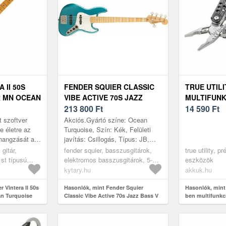
 II 50S
FENDER SQUIER CLASSIC
TRUE UTILI
 MN OCEAN
VIBE ACTIVE 70S JAZZ
MULTIFUNK
EKTROMOS
BASS V MN OCT
213 800
Ft
SZERSZÁM
14 590
Ft
t szoftver
Akciós.Gyártó színe: Ocean
se életre az
Turquoise, Szín: Kék, Felületi
 hangzását a
javítás: Csillogás, Típus: JB,
ratocaster®-
Húrok száma: 5, Test: Nyárfa,
gitár,
fender squier, basszusgitárok,
true utility, 
me...
Top: Nem tartalmaz, Nyak:
 st típusú
elektromos basszusgitárok, 5-
eszközök
Juharfa, ...
 blue
húros, j-bass
kytary.hu
akkuk.hu
 Vintera II 50s
Hasonlók, mint Fender Squier
Hasonlók, mint 
an Turquoise
Classic Vibe Active 70s Jazz Bass V
ben multifunkc
MN OCT