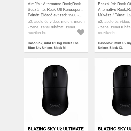
Alműfaj: Alternative Rock;Rock
Beszállító: Rock Of
Beszállító: Rock Off Korcsoport:
Alternative Rock;R
Felnőtt Előadó évtized: 1980 -
Művész / Téma: U2
1989;1990 - 1999;2000 -
országa: Egyesült 
u2, audio és videó, merch, merch
u2, audio és videó
2009;2010 - 2019;2020 - 2029...
Nem: Unisex Zsáne
- zene, zenei ruházat, zenei
- zene, zenei ruház
Ujjhos...
ingek, black
ingek, black
muziker.hu
muziker.hu
Hasonlók, mint U2 Ing Bullet The
Hasonlók, mint U2 In
Blue Sky Unisex Black M
Unisex Black XL
BLAZING SKY U2 ULTIMATE
BLAZING SKY U