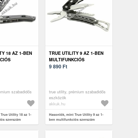
TY 18 AZ 1-BEN
TRUE UTILITY 9 AZ 1-BEN
CIÓS
MULTIFUNKCIÓS
SZERSZÁM
9 890
Ft
prémium szabadidős
true utility, prémium szabadidős
eszközök
akkuk.hu
True Utility 18 az 1-
Hasonlók, mint True Utility 9 az 1-
iós szerszám
ben multifunkciós szerszám