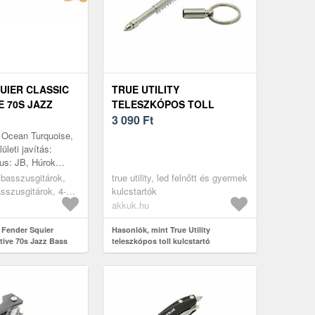
UIER CLASSIC
TRUE UTILITY
E 70S JAZZ
TELESZKÓPOS TOLL
CT
KULCSTARTÓ
3 090
Ft
 Ocean Turquoise,
ületi javítás:
pus: JB, Húrok
t: Nyárfa, Top:
, basszusgitárok,
true utility, led felnőtt és gyermek
, Nyak: Juharfa, ...
sszusgitárok, 4-
kulcstartók
akkuk.hu
 Fender Squier
Hasonlók, mint True Utility
tive 70s Jazz Bass
teleszkópos toll kulcstartó