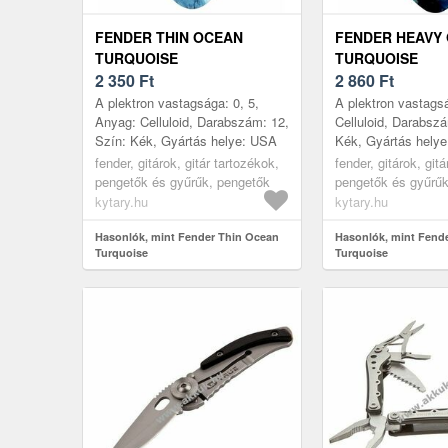
FENDER THIN OCEAN
FENDER HEAVY
TURQUOISE
TURQUOISE
2 350
Ft
2 860
Ft
A plektron vastagsága: 0, 5,
A plektron vastags
Anyag: Celluloid, Darabszám: 12,
Celluloid, Darabszá
Szín: Kék, Gyártás helye: USA
Kék, Gyártás hely
fender, gitárok, gitár tartozékok,
fender, gitárok, git
pengetők és gyűrűk, pengetők
pengetők és gyűrűk
kytary.hu
kytary.hu
Hasonlók, mint Fender Thin Ocean
Hasonlók, mint Fend
Turquoise
Turquoise