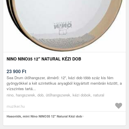
NINO NINO35 12" NATURAL KÉZI DOB
23 900
Ft
Sea Drum ütőhangszer, átmérő: 12'', kézi dob több száz kis fém
gyöngyökkel a két szintetikus anyagból kigyártott membrán között, a
vízszintes tartá...
nino, hangszerek, dob, ütőhangszerek, kézi dobok, natural
muziker.hu
Hasonlók, mint Nino NINO35 12" Natural Kézi dob