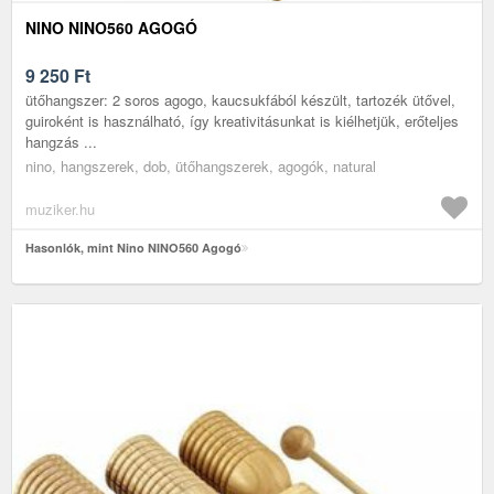
NINO NINO560 AGOGÓ
9 250
Ft
ütőhangszer: 2 soros agogo, kaucsukfából készült, tartozék ütővel,
guiroként is használható, így kreativitásunkat is kiélhetjük, erőteljes
hangzás ...
nino, hangszerek, dob, ütőhangszerek, agogók, natural
muziker.hu
Hasonlók, mint Nino NINO560 Agogó