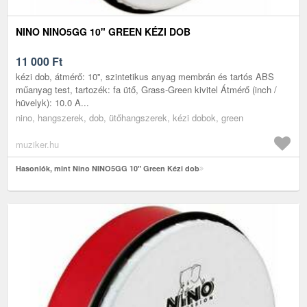
NINO NINO5GG 10" GREEN KÉZI DOB
11 000
Ft
kézi dob, átmérő: 10'', szintetikus anyag membrán és tartós ABS
műanyag test, tartozék: fa ütő, Grass-Green kivitel Átmérő (inch /
hüvelyk): 10.0 A...
nino, hangszerek, dob, ütőhangszerek, kézi dobok, green
muziker.hu
Hasonlók, mint Nino NINO5GG 10" Green Kézi dob