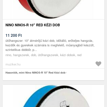
NINO NINO5-R 10" RED KÉZI DOB
11 200
Ft
ütőhangszer: 10" átmérőjű kézi dob, időtálló, erőteljes hangzás,
kezdők és gyerekek számára is megfelelő, műanyagból készült,
szintetikus dobbőr, p...
nino, hangszerek, dob, ütőhangszerek, kézi dobok, red
muziker.hu
Hasonlók, mint Nino NINO5-R 10" Red Kézi dob