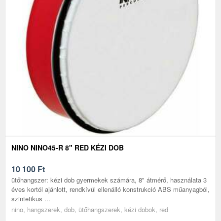
NINO NINO45-R 8" RED KÉZI DOB
10 100
Ft
ütőhangszer: kézi dob gyermekek számára, 8" átmérő, használata 3
éves kortól ajánlott, rendkívül ellenálló konstrukció ABS műanyagból,
szintetikus ...
nino, hangszerek, dob, ütőhangszerek, kézi dobok, red