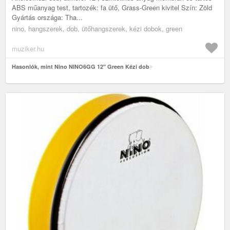
ABS műanyag test, tartozék: fa ütő, Grass-Green kivitel Szín: Zöld
Gyártás országa: Tha...
nino, hangszerek, dob, ütőhangszerek, kézi dobok, green
muziker.hu
Hasonlók, mint Nino NINO6GG 12" Green Kézi dob