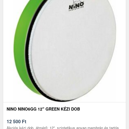
NINO NINO6GG 12" GREEN KÉZI DOB
12 500
Ft
Akciós.kézi dob, átmérő: 12'', szintetikus anyag membrán és tartós