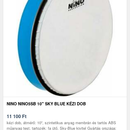
NINO NINO5SB 10" SKY BLUE KÉZI DOB
11 100
Ft
kézi dob, átmérő: 10'', szintetikus anyag membrán és tartós ABS
műanyag test, tartozék: fa ütő, Sky-Blue kivitel Gyártás országa: