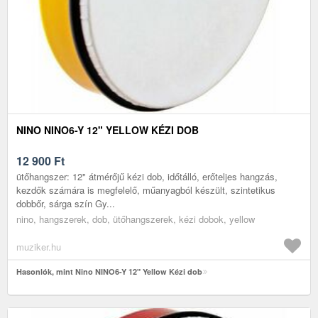
NINO NINO6-Y 12" YELLOW KÉZI DOB
12 900
Ft
ütőhangszer: 12" átmérőjű kézi dob, időtálló, erőteljes hangzás,
kezdők számára is megfelelő, műanyagból készült, szintetikus
dobbőr, sárga szín Gy...
nino, hangszerek, dob, ütőhangszerek, kézi dobok, yellow
muziker.hu
Hasonlók, mint Nino NINO6-Y 12" Yellow Kézi dob