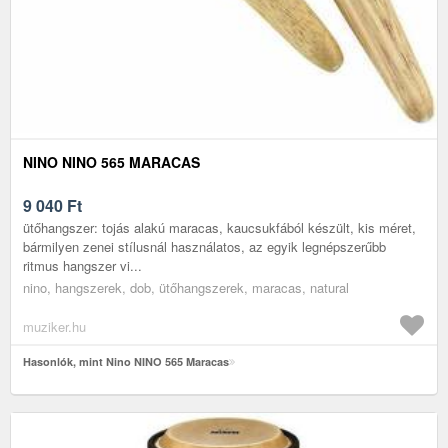
NINO NINO 565 MARACAS
9 040
Ft
ütőhangszer: tojás alakú maracas, kaucsukfából készült, kis méret,
bármilyen zenei stílusnál használatos, az egyik legnépszerűbb
ritmus hangszer vi...
nino, hangszerek, dob, ütőhangszerek, maracas, natural
muziker.hu
Hasonlók, mint Nino NINO 565 Maracas