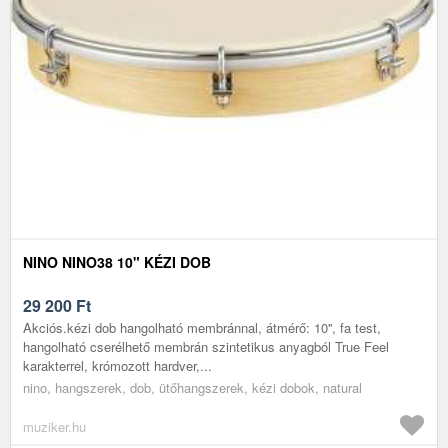
NINO NINO38 10" KÉZI DOB
29 200
Ft
Akciós.kézi dob hangolható membránnal, átmérő: 10'', fa test,
hangolható cserélhető membrán szintetikus anyagból True Feel
karakterrel, krómozott hardver,...
nino, hangszerek, dob, ütőhangszerek, kézi dobok, natural
muziker.hu