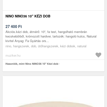
NINO NINO36 10" KÉZI DOB
27 400
Ft
Akciós.kézi dob, átmérő: 10'', fa test, hangolható membrán
kecskebőrből, krómozott hardver, tartozék: hangoló kulcs, Natural
kivitel Anyag: Fa Gyártás ors...
nino, hangszerek, dob, ütőhangszerek, kézi dobok, natural
muziker.hu
Hasonlók, mint Nino NINO36 10" Kézi dob