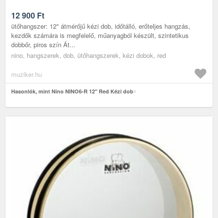
12 900
Ft
ütőhangszer: 12" átmérőjű kézi dob, időtálló, erőteljes hangzás,
kezdők számára is megfelelő, műanyagból készült, szintetikus
dobbőr, piros szín Át...
nino, hangszerek, dob, ütőhangszerek, kézi dobok, red
muziker.hu
Hasonlók, mint Nino NINO6-R 12" Red Kézi dob