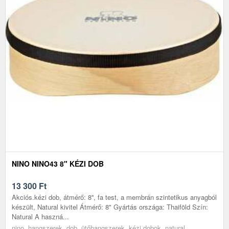
NINO NINO43 8" KÉZI DOB
13 300
Ft
Akciós.kézi dob, átmérő: 8'', fa test, a membrán szintetikus anyagból
készült, Natural kivitel Átmérő: 8" Gyártás országa: Thaiföld Szín:
Natural A haszná...
nino, hangszerek, dob, ütőhangszerek, kézi dobok, natural