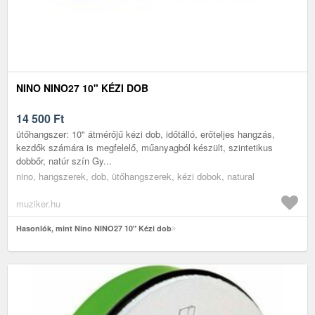
NINO NINO27 10" KÉZI DOB
14 500
Ft
ütőhangszer: 10" átmérőjű kézi dob, időtálló, erőteljes hangzás,
kezdők számára is megfelelő, műanyagból készült, szintetikus
dobbőr, natúr szín Gy...
nino, hangszerek, dob, ütőhangszerek, kézi dobok, natural
muziker.hu
Hasonlók, mint Nino NINO27 10" Kézi dob