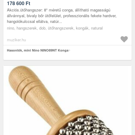
178 600
Ft
Akciós.ütőhangszer: 8" méretű conga, állítható magasságú
állvánnyal, bivaly bőr ütőfelület, professzionális fekete hardver,
hangolókulccsal ellátva, natúr...
nino, hangszerek, dob, ütőhangszerek, kongák, natural
muziker.hu
Hasonlók, mint Nino NINO89NT Konga