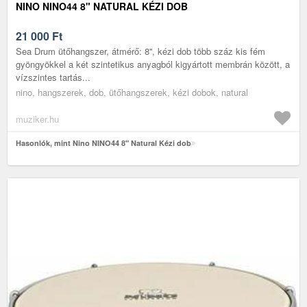
NINO NINO44 8" NATURAL KÉZI DOB
21 000
Ft
Sea Drum ütőhangszer, átmérő: 8'', kézi dob több száz kis fém
gyöngyökkel a két szintetikus anyagból kigyártott membrán között, a
vízszintes tartás...
nino, hangszerek, dob, ütőhangszerek, kézi dobok, natural
muziker.hu
Hasonlók, mint Nino NINO44 8" Natural Kézi dob