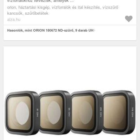
vízforralókhoz terveztek, amelyek ...
orion, háztartási kisgép, vízforralók és ital készítés, vízszűrő
kancsók, szűrőbetétek
alza.hu
Hasonlók, mint ORION 180672 ND-szűrő, 9 darab UH