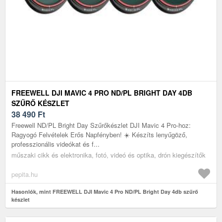
FREEWELL DJI MAVIC 4 PRO ND/PL BRIGHT DAY 4DB
SZŰRŐ KÉSZLET
38 490
Ft
Freewell ND/PL Bright Day Szűrőkészlet DJI Mavic 4 Pro-hoz:
Ragyogó Felvételek Erős Napfényben! ☀️ Készíts lenyűgöző,
professzionális videókat és f...
műszaki cikk és elektronika, fotó, videó és optika, drón kiegészítők
pepita.hu
Hasonlók, mint FREEWELL DJI Mavic 4 Pro ND/PL Bright Day 4db szűrő
készlet