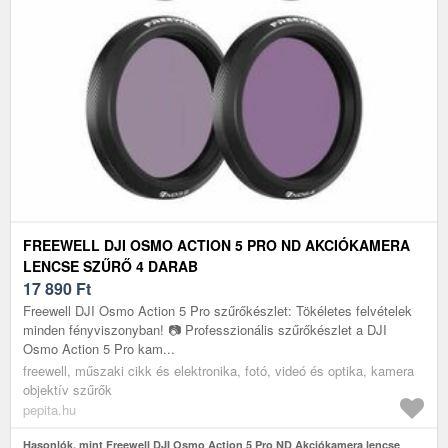
FREEWELL DJI OSMO ACTION 5 PRO ND AKCIÓKAMERA
LENCSE SZŰRŐ 4 DARAB
17 890
Ft
Freewell DJI Osmo Action 5 Pro szűrőkészlet: Tökéletes felvételek
minden fényviszonyban! 📷 Professzionális szűrőkészlet a DJI
Osmo Action 5 Pro kam...
freewell, műszaki cikk és elektronika, fotó, videó és optika, kamera
objektív szűrők
pepita.hu
Hasonlók, mint Freewell DJI Osmo Action 5 Pro ND Akciókamera lencse