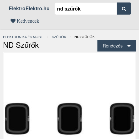
ElektroElektro.hu
Kedvencek
ELEKTRONIKA ÉS MOBIL
SZŰRŐK
JELENLEGI:
ND SZŰRŐK
ND Szűrők
Rendezés