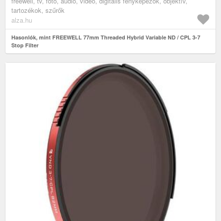
freewell, tv, fotó, audió, videó, digitális fényképezők, objektív,
tartozékok, szűrők
alza.hu
Hasonlók, mint FREEWELL 77mm Threaded Hybrid Variable ND / CPL 3-7
Stop Filter