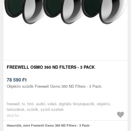
FREEWELL OSMO 360 ND FILTERS - 3 PACK
78 590
Ft
Objektív szűrők Freewell Osmo 360 ND Filters - 3 Pack:
freewell, tv, fotó, audió, videó, digitális fényképezők, objektív,
tartozékok, szűrők, szűrő szettek
alza.hu
Hasonlók, mint Freewell Osmo 360 ND Filters - 3 Pack