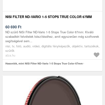
NISI FILTER ND-VARIO 1-5 STOPS TRUE COLOR 67MM
60 690
Ft
ND szűrő NiSi Filter ND-Vario 1-5 Stops True Color 67mm: Kiváló
szabadtéri felvételek készítéséhez, amit egyszerűen még szoftverek
segítségével sem...
nisi, tv, fotó, audió, videó, digitális fényképezők, objektív, tartozékok,
szűrők
alza.hu
Hasonlók, mint NiSi Filter ND-Vario 1-5 Stops True Color 67mm