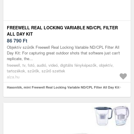
FREEWELL REAL LOCKING VARIABLE ND/CPL FILTER
ALL DAY KIT
86 790
Ft
Objektív szűrők Freewell Real Locking Variable ND/CPL Filter All
Day Kit: For capturing great outdoor shots that software just can't
replicate, the...
freewell, tv, fotó, audió, videó, digitális fényképezők, objektív,
tartozékok, szűrők, szűrő szettek
alza.hu
Hasonlók, mint Freewell Real Locking Variable ND/CPL Filter All Day Kit