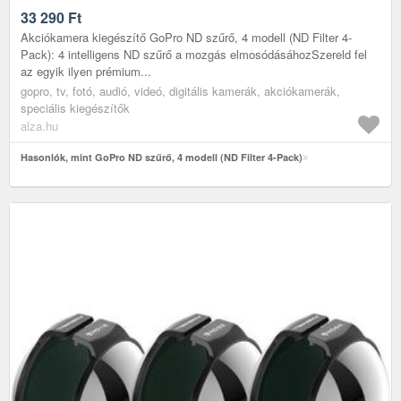
33 290
Ft
Akciókamera kiegészítő GoPro ND szűrő, 4 modell (ND Filter 4-
Pack): 4 intelligens ND szűrő a mozgás elmosódásáhozSzereld fel
az egyik ilyen prémium...
gopro, tv, fotó, audió, videó, digitális kamerák, akciókamerák,
speciális kiegészítők
alza.hu
Hasonlók, mint GoPro ND szűrő, 4 modell (ND Filter 4-Pack)