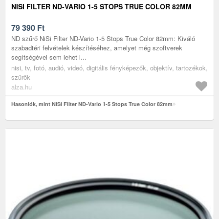
NISI FILTER ND-VARIO 1-5 STOPS TRUE COLOR 82MM
79 390
Ft
ND szűrő NiSi Filter ND-Vario 1-5 Stops True Color 82mm: Kiváló
szabadtéri felvételek készítéséhez, amelyet még szoftverek
segítségével sem lehet l...
nisi, tv, fotó, audió, videó, digitális fényképezők, objektív, tartozékok,
szűrők
alza.hu
Hasonlók, mint NiSi Filter ND-Vario 1-5 Stops True Color 82mm