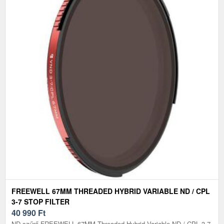
FREEWELL 67MM THREADED HYBRID VARIABLE ND / CPL
3-7 STOP FILTER
40 990
Ft
ND szűrő FREEWELL 67MM Threaded Hybrid Variable ND / CPL 3-7