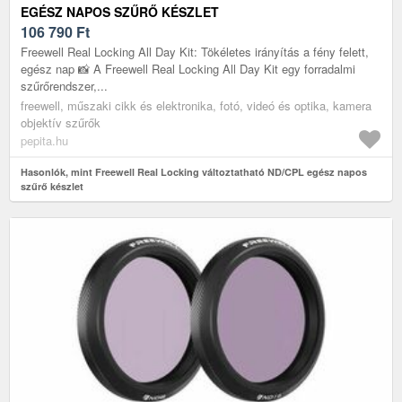
EGÉSZ NAPOS SZŰRŐ KÉSZLET
106 790
Ft
Freewell Real Locking All Day Kit: Tökéletes irányítás a fény felett,
egész nap 📸 A Freewell Real Locking All Day Kit egy forradalmi
szűrőrendszer,...
freewell, műszaki cikk és elektronika, fotó, videó és optika, kamera
objektív szűrők
pepita.hu
Hasonlók, mint Freewell Real Locking változtatható ND/CPL egész napos
szűrő készlet