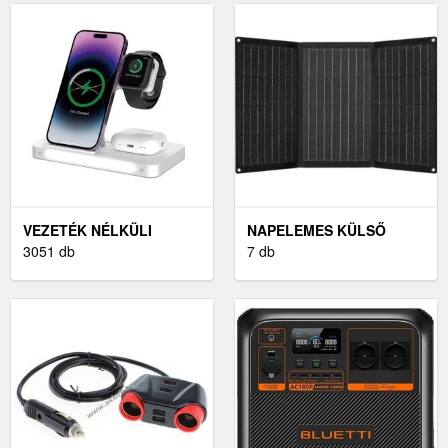
VEZETÉK NÉLKÜLI
NAPELEMES KÜLSŐ
TÖLTŐ
3051 db
AKKUMULÁTOR
7 db