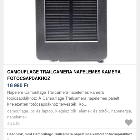
CAMOUFLAGE TRAILCAMERA NAPELEMES KAMERA
FOTÓCSAPDÁKHOZ
18 990
Ft
Napelem Camouflage Trailcamera napelemes kamera
fotócsapdákhoz: A Camouflage Trailcamera napelemes panelt
kifejezetten fotócsapdákhoz tervezték. Ko...
camouflage, pc és laptop, kiegészítők, elemek és töltők, napenergia,
napelemek
alza.hu
Hasonlók, mint Camouflage Trailcamera napelemes kamera fotócsapdákhoz