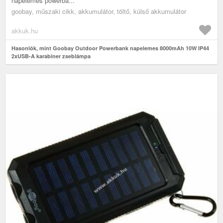
napelemes powerba...
goobay, műszaki cikk, akkumulátor, töltő, külső akkumulátor
akkuk.hu
Hasonlók, mint Goobay Outdoor Powerbank napelemes 8000mAh 10W IP44
2xUSB-A karabiner zseblámpa