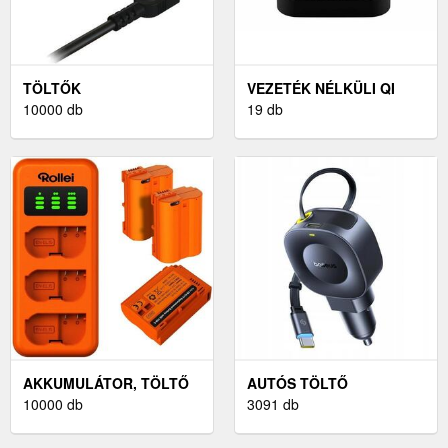
TÖLTŐK
VEZETÉK NÉLKÜLI QI
10000 db
TÖLTŐK
19 db
AKKUMULÁTOR, TÖLTŐ
AUTÓS TÖLTŐ
10000 db
3091 db