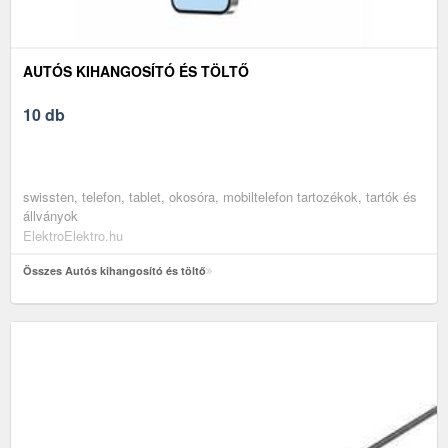
AUTÓS KIHANGOSÍTÓ ÉS TÖLTŐ
10 db
swissten, telefon, tablet, okosóra, mobiltelefon tartozékok, tartók és
állványok
ElektroElektro.hu
Összes Autós kihangosító és töltő