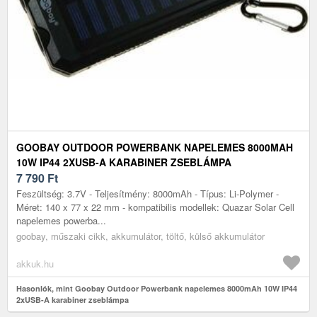
GOOBAY OUTDOOR POWERBANK NAPELEMES 8000MAH
10W IP44 2XUSB-A KARABINER ZSEBLÁMPA
7 790
Ft
Feszültség: 3.7V - Teljesítmény: 8000mAh - Típus: Li-Polymer -
Méret: 140 x 77 x 22 mm - kompatibilis modellek: Quazar Solar Cell
napelemes powerba...
goobay, műszaki cikk, akkumulátor, töltő, külső akkumulátor
akkuk.hu
Hasonlók, mint Goobay Outdoor Powerbank napelemes 8000mAh 10W IP44
2xUSB-A karabiner zseblámpa