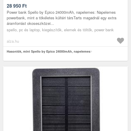
28 950
Ft
Power bank Spello by Epico 24000mAh, napelemes: Napelemes
powerbank, mint a tökéletes kültéri társTarts magadnál egy extra
áramforrást okoseszközei...
spello, pc és laptop, kiegészítők, elemek és töltők, power bank
alza.hu
Hasonlók, mint Spello by Epico 24000mAh, napelemes