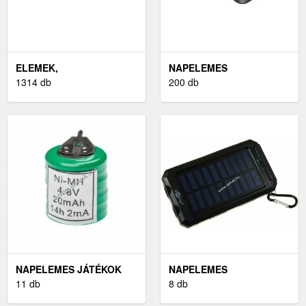
ELEMEK,
NAPELEMES
AKKUMULÁTOROK ÉS
1314 db
200 db
TÖLTŐK
NAPELEMES JÁTÉKOK
NAPELEMES
11 db
AKKUMULÁTOR
8 db