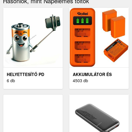
Hasonlók, mint Napelemes töltők
HELYETTESÍTŐ PD
AKKUMULÁTOR ÉS
GYORSTÖLTŐ TÖLTŐ
6 db
TÖLTŐ
4503 db