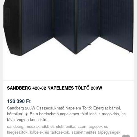
SANDBERG 420-82 NAPELEMES TÖLTŐ 200W
120 390
Ft
Sandberg 200W Összecsukható Napelem Töltő: Energiát bárhol,
bármikor! ☀️ Ez a hordozható napelemes töltő ideális megoldás, ha
távol vagy a konnekto...
sandberg, műszaki cikk és elektronika, számítógépek és
kiegészítők, kábelek és tartozékok, szünetmentes tápegységek