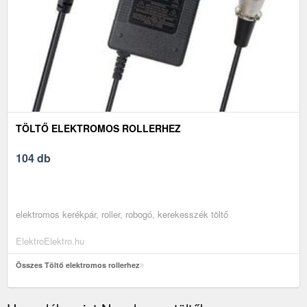
TÖLTŐ ELEKTROMOS ROLLERHEZ
104 db
elektromos kerékpár, roller, robogó, kerekesszék töltő
ElektroElektro.hu
Összes Töltő elektromos rollerhez