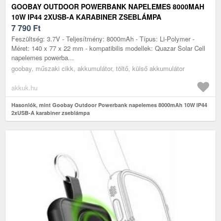
GOOBAY OUTDOOR POWERBANK NAPELEMES 8000MAH
10W IP44 2XUSB-A KARABINER ZSEBLÁMPA
7 790
Ft
Feszültség: 3.7V - Teljesítmény: 8000mAh - Típus: Li-Polymer -
Méret: 140 x 77 x 22 mm - kompatibilis modellek: Quazar Solar Cell
napelemes powerba...
goobay, műszaki cikk, akkumulátor, töltő, külső akkumulátor
akkuk.hu
Hasonlók, mint Goobay Outdoor Powerbank napelemes 8000mAh 10W IP44
2xUSB-A karabiner zseblámpa