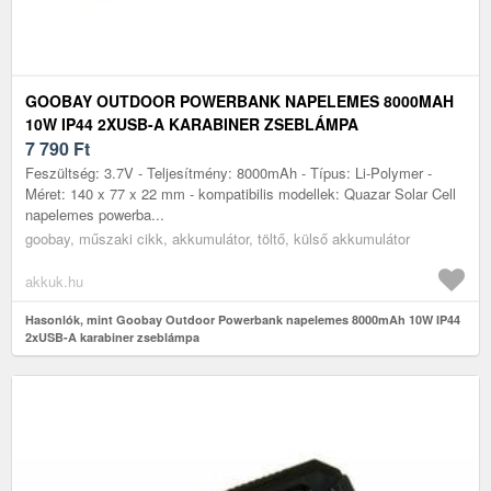
GOOBAY OUTDOOR POWERBANK NAPELEMES 8000MAH
10W IP44 2XUSB-A KARABINER ZSEBLÁMPA
7 790
Ft
Feszültség: 3.7V - Teljesítmény: 8000mAh - Típus: Li-Polymer -
Méret: 140 x 77 x 22 mm - kompatibilis modellek: Quazar Solar Cell
napelemes powerba...
goobay, műszaki cikk, akkumulátor, töltő, külső akkumulátor
akkuk.hu
Hasonlók, mint Goobay Outdoor Powerbank napelemes 8000mAh 10W IP44
2xUSB-A karabiner zseblámpa