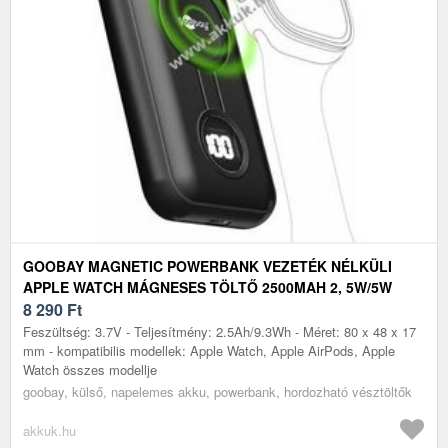
GOOBAY MAGNETIC POWERBANK VEZETÉK NÉLKÜLI
APPLE WATCH MÁGNESES TÖLTŐ 2500MAH 2, 5W/5W
8 290
Ft
Feszültség: 3.7V - Teljesítmény: 2.5Ah/9.3Wh - Méret: 80 x 48 x 17
mm - kompatibilis modellek: Apple Watch, Apple AirPods, Apple
Watch összes modellje
goobay, külső, napelemes akku, powerbank, hordozható vésztöltők
akkuk.hu