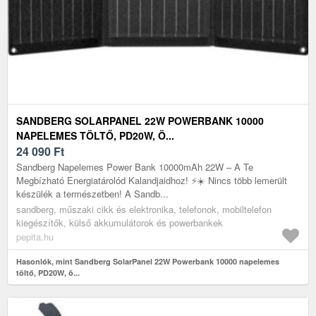
SANDBERG SOLARPANEL 22W POWERBANK 10000
NAPELEMES TÖLTŐ, PD20W, Ö...
24 090
Ft
Sandberg Napelemes Power Bank 10000mAh 22W – A Te
Megbízható Energiatárolód Kalandjaidhoz! ⚡☀️ Nincs több lemerült
készülék a természetben! A Sandb...
sandberg, műszaki cikk és elektronika, telefonok, mobiltelefon
kiegészítők, külső akkumulátorok és powerbankek
pepita.hu
Hasonlók, mint Sandberg SolarPanel 22W Powerbank 10000 napelemes
töltő, PD20W, ö...