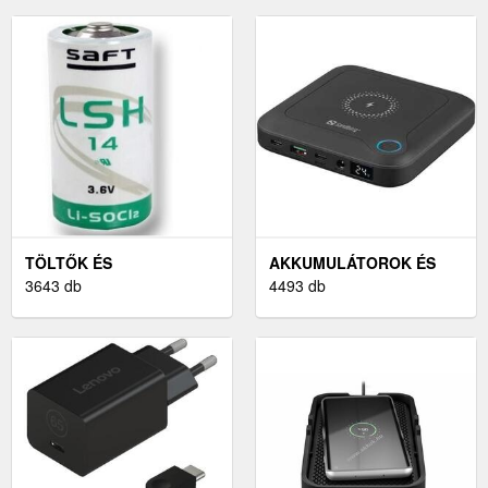
TÖLTŐK ÉS
AKKUMULÁTOROK ÉS
AKKUMULÁTOROK
3643 db
TÖLTŐK
4493 db