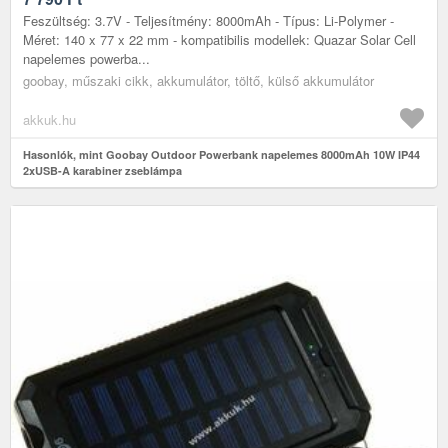
Feszültség: 3.7V - Teljesítmény: 8000mAh - Típus: Li-Polymer -
Méret: 140 x 77 x 22 mm - kompatibilis modellek: Quazar Solar Cell
napelemes powerba...
goobay, műszaki cikk, akkumulátor, töltő, külső akkumulátor
akkuk.hu
Hasonlók, mint Goobay Outdoor Powerbank napelemes 8000mAh 10W IP44
2xUSB-A karabiner zseblámpa