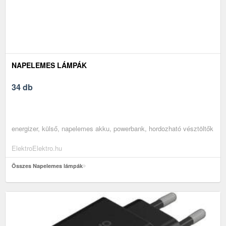
NAPELEMES LÁMPÁK
34 db
energizer, külső, napelemes akku, powerbank, hordozható vésztöltők
ElektroElektro.hu
Összes Napelemes lámpák