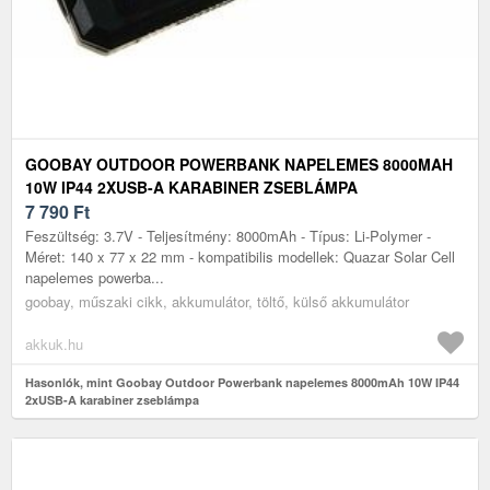
GOOBAY OUTDOOR POWERBANK NAPELEMES 8000MAH
10W IP44 2XUSB-A KARABINER ZSEBLÁMPA
7 790
Ft
Feszültség: 3.7V - Teljesítmény: 8000mAh - Típus: Li-Polymer -
Méret: 140 x 77 x 22 mm - kompatibilis modellek: Quazar Solar Cell
napelemes powerba...
goobay, műszaki cikk, akkumulátor, töltő, külső akkumulátor
akkuk.hu
Hasonlók, mint Goobay Outdoor Powerbank napelemes 8000mAh 10W IP44
2xUSB-A karabiner zseblámpa