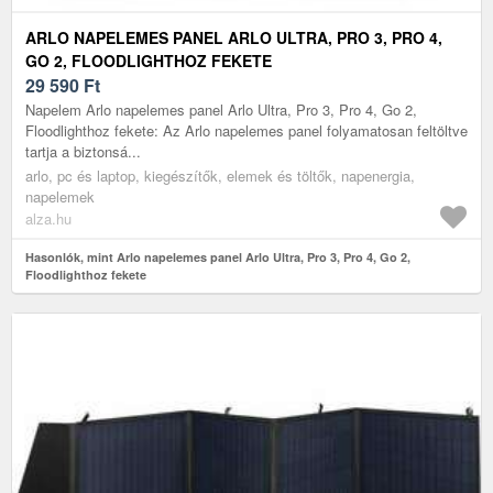
ARLO NAPELEMES PANEL ARLO ULTRA, PRO 3, PRO 4,
GO 2, FLOODLIGHTHOZ FEKETE
29 590
Ft
Napelem Arlo napelemes panel Arlo Ultra, Pro 3, Pro 4, Go 2,
Floodlighthoz fekete: Az Arlo napelemes panel folyamatosan feltöltve
tartja a biztonsá...
arlo, pc és laptop, kiegészítők, elemek és töltők, napenergia,
napelemek
alza.hu
Hasonlók, mint Arlo napelemes panel Arlo Ultra, Pro 3, Pro 4, Go 2,
Floodlighthoz fekete