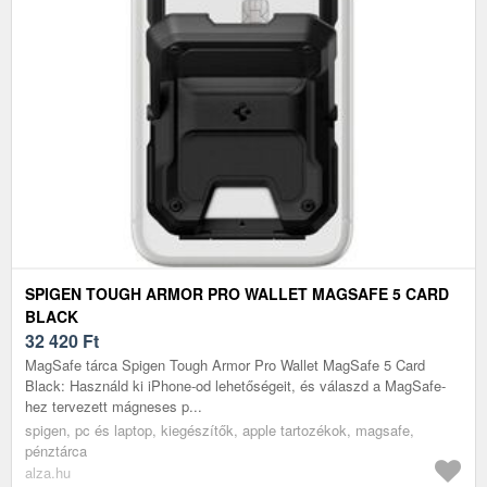
SPIGEN TOUGH ARMOR PRO WALLET MAGSAFE 5 CARD
BLACK
32 420
Ft
MagSafe tárca Spigen Tough Armor Pro Wallet MagSafe 5 Card
Black: Használd ki iPhone-od lehetőségeit, és válaszd a MagSafe-
hez tervezett mágneses p...
spigen, pc és laptop, kiegészítők, apple tartozékok, magsafe,
pénztárca
alza.hu