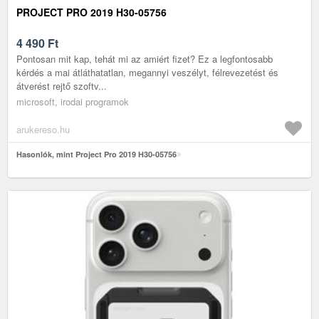
PROJECT PRO 2019 H30-05756
4 490
Ft
Pontosan mit kap, tehát mi az amiért fizet? Ez a legfontosabb
kérdés a mai átláthatatlan, megannyi veszélyt, félrevezetést és
átverést rejtő szoftv...
microsoft, irodai programok
arukereso.hu
Hasonlók, mint Project Pro 2019 H30-05756