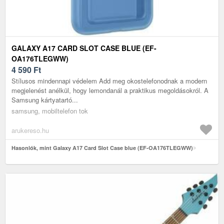
GALAXY A17 CARD SLOT CASE BLUE (EF-
OA176TLEGWW)
4 590
Ft
Stílusos mindennapi védelem Add meg okostelefonodnak a modern
megjelenést anélkül, hogy lemondanál a praktikus megoldásokról. A
Samsung kártyatartó...
samsung, mobiltelefon tok
arukereso.hu
Hasonlók, mint Galaxy A17 Card Slot Case blue (EF-OA176TLEGWW)