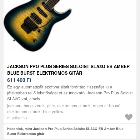
JACKSON PRO PLUS SERIES SOLOIST SLA3Q EB AMBER
BLUE BURST ELEKTROMOS GITÁR
611 400
Ft
Ez egy automatizált szoftver általi fordítás: Használja ki a
játékosban rejlő lehetőségeket az innovatív Jackson Pro Plus Soloist
SLA3Q-val, amely ...
jackson, hangszerek, gitár, elektromos gitárok, super st típusú
elektromos gitárok, blue yellow
muziker.hu
Hasonlók, mint Jackson Pro Plus Series Soloist SLA3Q EB Amber Blue
Burst Elektromos gitár