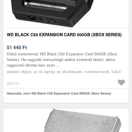
WD BLACK C50 EXPANSION CARD 500GB (XBOX SERIES)
51 440
Ft
Külső merevlemez WD Black C50 Expansion Card 500GB (Xbox
Series): Ha nagyobb mennyiségű adatot szeretnél tárolni, akkor
nagyszerű döntés lesz ezen ...
western digital, pc és laptop, pc alkatrészek, merevlemezek, külső
alza.hu
Hasonlók, mint WD Black C50 Expansion Card 500GB (Xbox Series)