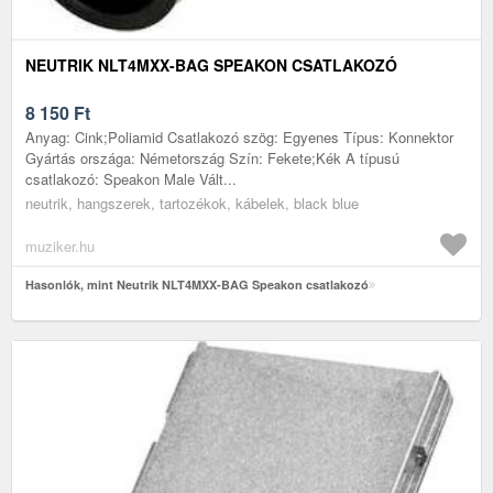
NEUTRIK NLT4MXX-BAG SPEAKON CSATLAKOZÓ
8 150
Ft
Anyag: Cink;Poliamid Csatlakozó szög: Egyenes Típus: Konnektor
Gyártás országa: Németország Szín: Fekete;Kék A típusú
csatlakozó: Speakon Male Vált...
neutrik, hangszerek, tartozékok, kábelek, black blue
muziker.hu
Hasonlók, mint Neutrik NLT4MXX-BAG Speakon csatlakozó