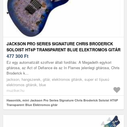
JACKSON PRO SERIES SIGNATURE CHRIS BRODERICK
SOLOIST HT6P TRANSPARENT BLUE ELEKTROMOS GITÁR
477 300
Ft
Ez egy automatizált szoftver általi fordítás: A Megadeth egykori
gitárosa, az Act of Defiance és az In Flames jelenlegi gitárosa, Chris
Broderick k...
jackson, hangszerek, gitár, elektromos gitárok, super st típusú
elektromos gitárok, blue
muziker.hu
Hasonlók, mint Jackson Pro Series Signature Chris Broderick Soloist HT6P
Transparent Blue Elektromos gitár