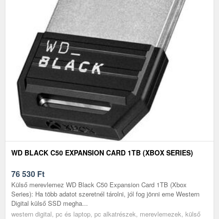
WD BLACK C50 EXPANSION CARD 1TB (XBOX SERIES)
76 530
Ft
Külső merevlemez WD Black C50 Expansion Card 1TB (Xbox
Series): Ha több adatot szeretnél tárolni, jól fog jönni eme Western
Digital külső SSD megha...
western digital, pc és laptop, pc alkatrészek, merevlemezek, külső