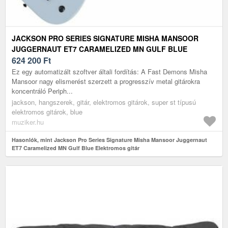
JACKSON PRO SERIES SIGNATURE MISHA MANSOOR
JUGGERNAUT ET7 CARAMELIZED MN GULF BLUE
ELEKTROMOS GITÁR
624 200
Ft
Ez egy automatizált szoftver általi fordítás: A Fast Demons Misha
Mansoor nagy elismerést szerzett a progresszív metal gitárokra
koncentráló Periph...
jackson, hangszerek, gitár, elektromos gitárok, super st típusú
elektromos gitárok, blue
muziker.hu
Hasonlók, mint Jackson Pro Series Signature Misha Mansoor Juggernaut
ET7 Caramelized MN Gulf Blue Elektromos gitár