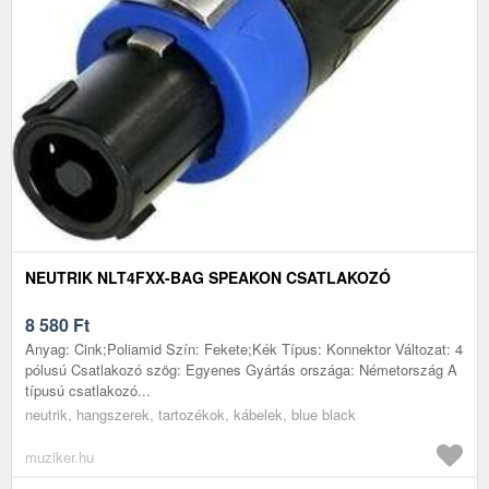
NEUTRIK NLT4FXX-BAG SPEAKON CSATLAKOZÓ
8 580
Ft
Anyag: Cink;Poliamid Szín: Fekete;Kék Típus: Konnektor Változat: 4
pólusú Csatlakozó szög: Egyenes Gyártás országa: Németország A
típusú csatlakozó...
neutrik, hangszerek, tartozékok, kábelek, blue black
muziker.hu