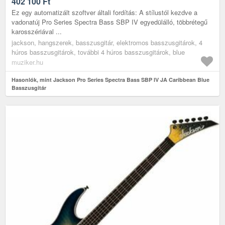
402 100
Ft
Ez egy automatizált szoftver általi fordítás: A stílustól kezdve a
vadonatúj Pro Series Spectra Bass SBP IV egyedülálló, többrétegű
karosszériával ...
jackson, hangszerek, basszusgitár, elektromos basszusgitárok, 4
húros basszusgitárok, további 4 húros basszusgitárok, blue
muziker.hu
Hasonlók, mint Jackson Pro Series Spectra Bass SBP IV JA Caribbean Blue
Basszusgitár