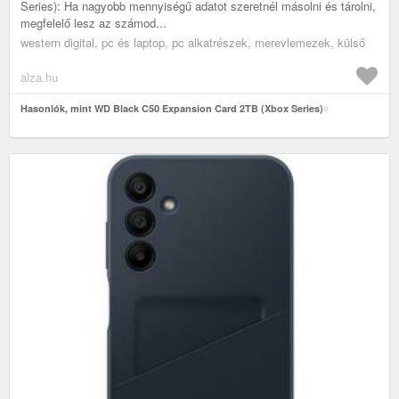
Series): Ha nagyobb mennyiségű adatot szeretnél másolni és tárolni,
megfelelő lesz az számod...
western digital, pc és laptop, pc alkatrészek, merevlemezek, külső
alza.hu
Hasonlók, mint WD Black C50 Expansion Card 2TB (Xbox Series)