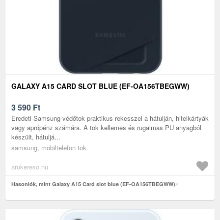
GALAXY A15 CARD SLOT BLUE (EF-OA156TBEGWW)
3 590
Ft
Eredeti Samsung védőtok praktikus rekesszel a hátulján, hitelkártyák
vagy aprópénz számára. A tok kellemes és rugalmas PU anyagból
készült, hátuljá...
samsung, mobiltelefon tok
arukereso.hu
Hasonlók, mint Galaxy A15 Card slot blue (EF-OA156TBEGWW)