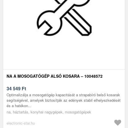
NA A MOSOGATÓGÉP ALSÓ KOSARA – 10048572
34 549
Ft
Optimalizálja a mosogatógép kapacitását a strapabíró belső kosarak
segítségével, amelyek biztosítják az edények stabil elhelyezkedését
és a hatékon...
na, háztartás, konyhai nagygépek, mosogatógépek
electronic-star.hu