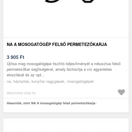
NA A MOSOGATÓGÉP FELSŐ PERMETEZŐKARJA
3 905
Ft
Újítsa meg mosogatógépe tisztító teljesítményét a robusztus felső
permetezőkar segítségével, amely biztosítja a víz egyenletes
eloszlását és az opt...
na, háztartás, konyhai nagygépek, mosogatógépek
electronic-star.hu
Hasonlók, mint NA A mosogatógép felső permetezőkarja