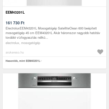
EEM43201L
161 730
Ft
ElectroluxEEM43201L Mosogatógép SatelliteClean 600 beépített
mosogatógép 45 cm EEM43201L Akár háromszor nagyobb hatótáv
további vízfogyasztás nélkü...
electrolux, mosogatógép
arukereso.hu
Hasonlók, mint EEM43201L