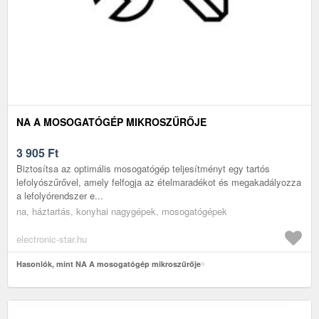
NA A MOSOGATÓGÉP MIKROSZŰRŐJE
3 905
Ft
Biztosítsa az optimális mosogatógép teljesítményt egy tartós
lefolyószűrővel, amely felfogja az ételmaradékot és megakadályozza
a lefolyórendszer e...
na, háztartás, konyhai nagygépek, mosogatógépek
electronic-star.hu
Hasonlók, mint NA A mosogatógép mikroszűrője