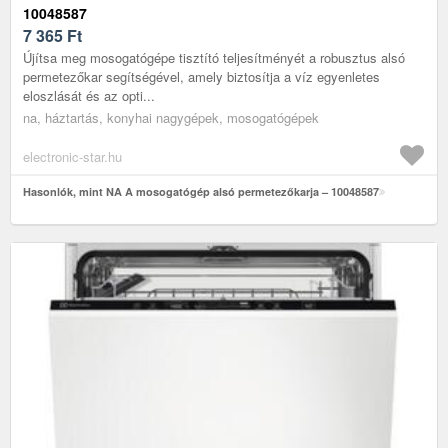
10048587
7 365
Ft
Újítsa meg mosogatógépe tisztító teljesítményét a robusztus alsó
permetezőkar segítségével, amely biztosítja a víz egyenletes
eloszlását és az opti...
na, háztartás, konyhai nagygépek, mosogatógépek
electronic-star.hu
Hasonlók, mint NA A mosogatógép alsó permetezőkarja – 10048587