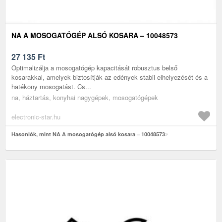
NA A MOSOGATÓGÉP ALSÓ KOSARA – 10048573
27 135
Ft
Optimalizálja a mosogatógép kapacitását robusztus belső
kosarakkal, amelyek biztosítják az edények stabil elhelyezését és a
hatékony mosogatást. Cs...
na, háztartás, konyhai nagygépek, mosogatógépek
electronic-star.hu
Hasonlók, mint NA A mosogatógép alsó kosara – 10048573