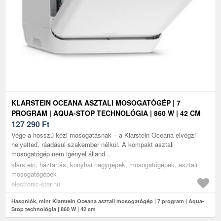
KLARSTEIN OCEANA ASZTALI MOSOGATÓGÉP | 7
PROGRAM | AQUA-STOP TECHNOLÓGIA | 860 W | 42 CM
127 290
Ft
Vége a hosszú kézi mosogatásnak – a Klarstein Oceana elvégzi
helyetted, ráadásul szakember nélkül. A kompakt asztali
mosogatógép nem igényel álland...
klarstein, háztartás, konyhai nagygépek, mosogatógépek, asztali
mosogatógépek
electronic-star.hu
Hasonlók, mint Klarstein Oceana asztali mosogatógép | 7 program | Aqua-
Stop technológia | 860 W | 42 cm