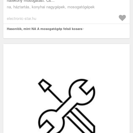
hatékony mosogatást. Cs...
na, háztartás, konyhai nagygépek, mosogatógépek
electronic-star.hu
Hasonlók, mint NA A mosogatógép felső kosara