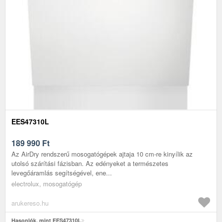
EES47310L
189 990
Ft
Az AirDry rendszerű mosogatógépek ajtaja 10 cm-re kinyílik az
utolsó szárítási fázisban. Az edényeket a természetes
levegőáramlás segítségével, ene...
electrolux, mosogatógép
arukereso.hu
Hasonlók, mint EES47310L