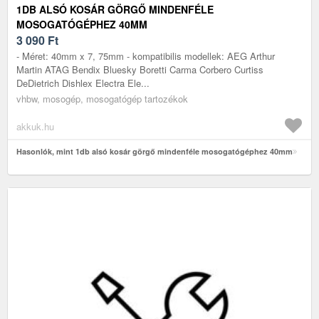
1DB ALSÓ KOSÁR GÖRGŐ MINDENFÉLE
MOSOGATÓGÉPHEZ 40MM
3 090
Ft
- Méret: 40mm x 7, 75mm - kompatibilis modellek: AEG Arthur
Martin ATAG Bendix Bluesky Boretti Carma Corbero Curtiss
DeDietrich Dishlex Electra Ele...
vhbw, mosogép, mosogatógép tartozékok
akkuk.hu
Hasonlók, mint 1db alsó kosár görgő mindenféle mosogatógéphez 40mm