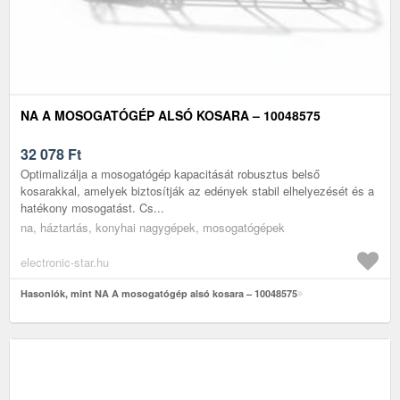
NA A MOSOGATÓGÉP ALSÓ KOSARA – 10048575
32 078
Ft
Optimalizálja a mosogatógép kapacitását robusztus belső
kosarakkal, amelyek biztosítják az edények stabil elhelyezését és a
hatékony mosogatást. Cs...
na, háztartás, konyhai nagygépek, mosogatógépek
electronic-star.hu
Hasonlók, mint NA A mosogatógép alsó kosara – 10048575