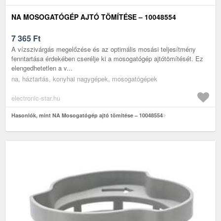
NA MOSOGATÓGÉP AJTÓ TÖMÍTÉSE – 10048554
7 365
Ft
A vízszivárgás megelőzése és az optimális mosási teljesítmény
fenntartása érdekében cserélje ki a mosogatógép ajtótömítését. Ez
elengedhetetlen a v...
na, háztartás, konyhai nagygépek, mosogatógépek
electronic-star.hu
Hasonlók, mint NA Mosogatógép ajtó tömítése – 10048554