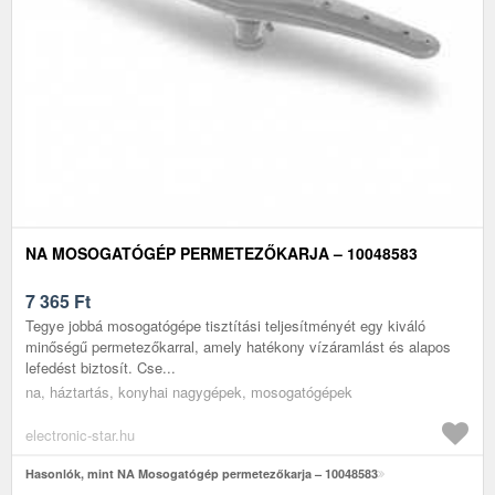
NA MOSOGATÓGÉP PERMETEZŐKARJA – 10048583
7 365
Ft
Tegye jobbá mosogatógépe tisztítási teljesítményét egy kiváló
minőségű permetezőkarral, amely hatékony vízáramlást és alapos
lefedést biztosít. Cse...
na, háztartás, konyhai nagygépek, mosogatógépek
electronic-star.hu
Hasonlók, mint NA Mosogatógép permetezőkarja – 10048583