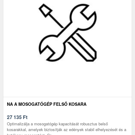
NA A MOSOGATÓGÉP FELSŐ KOSARA
27 135
Ft
Optimalizálja a mosogatógép kapacitását robusztus belső
kosarakkal, amelyek biztosítják az edények stabil elhelyezését és a