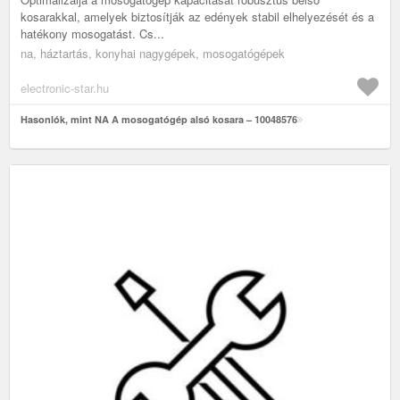
kosarakkal, amelyek biztosítják az edények stabil elhelyezését és a
hatékony mosogatást. Cs...
na, háztartás, konyhai nagygépek, mosogatógépek
electronic-star.hu
Hasonlók, mint NA A mosogatógép alsó kosara – 10048576