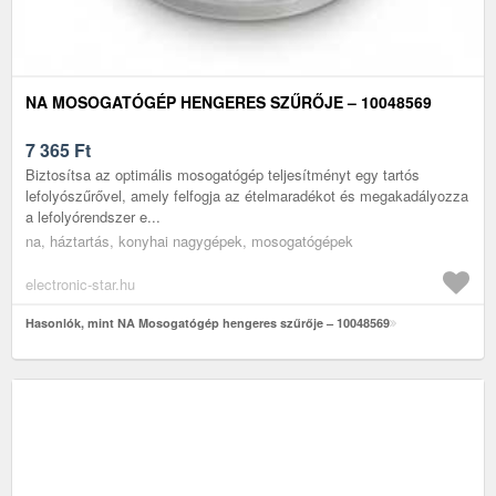
NA MOSOGATÓGÉP HENGERES SZŰRŐJE – 10048569
7 365
Ft
Biztosítsa az optimális mosogatógép teljesítményt egy tartós
lefolyószűrővel, amely felfogja az ételmaradékot és megakadályozza
a lefolyórendszer e...
na, háztartás, konyhai nagygépek, mosogatógépek
electronic-star.hu
Hasonlók, mint NA Mosogatógép hengeres szűrője – 10048569