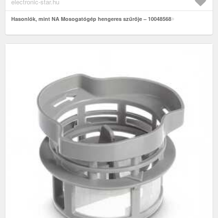
electronic-star.hu
Hasonlók, mint NA Mosogatógép hengeres szűrője – 10048568