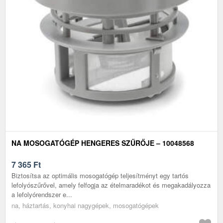
NA MOSOGATÓGÉP HENGERES SZŰRŐJE – 10048568
7 365
Ft
Biztosítsa az optimális mosogatógép teljesítményt egy tartós
lefolyószűrővel, amely felfogja az ételmaradékot és megakadályozza
a lefolyórendszer e...
na, háztartás, konyhai nagygépek, mosogatógépek