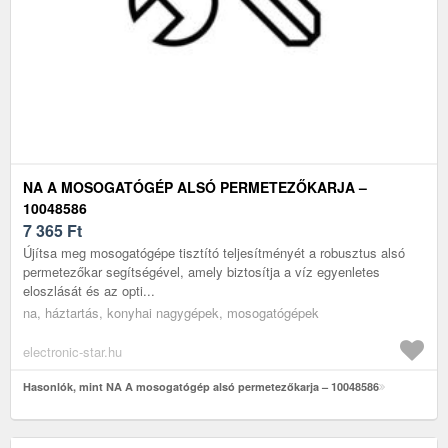
NA A MOSOGATÓGÉP ALSÓ PERMETEZŐKARJA –
10048586
7 365
Ft
Újítsa meg mosogatógépe tisztító teljesítményét a robusztus alsó
permetezőkar segítségével, amely biztosítja a víz egyenletes
eloszlását és az opti...
na, háztartás, konyhai nagygépek, mosogatógépek
electronic-star.hu
Hasonlók, mint NA A mosogatógép alsó permetezőkarja – 10048586