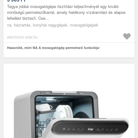
Tegye jobbá mosogatógépe tisztítási teljesítményét egy kiváló
minőségű permetezőkarral, amely hatékony vízáramlást és alapos
lefedést biztosít. Cse...
na, háztartás, konyhai nagygépek, mosogatógépek
electronic-star.hu
Hasonlók, mint NA A mosogatógép permetező funkciója