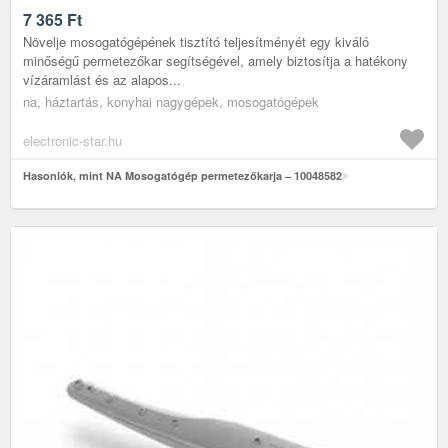
7 365
Ft
Növelje mosogatógépének tisztító teljesítményét egy kiváló
minőségű permetezőkar segítségével, amely biztosítja a hatékony
vízáramlást és az alapos...
na, háztartás, konyhai nagygépek, mosogatógépek
electronic-star.hu
Hasonlók, mint NA Mosogatógép permetezőkarja – 10048582