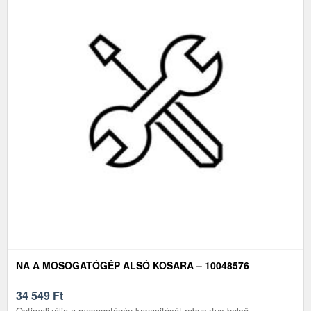
NA A MOSOGATÓGÉP ALSÓ KOSARA – 10048576
34 549
Ft
Optimalizálja a mosogatógép kapacitását robusztus belső