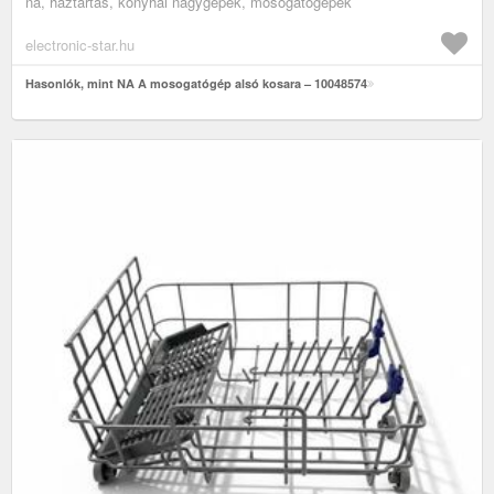
na, háztartás, konyhai nagygépek, mosogatógépek
electronic-star.hu
Hasonlók, mint NA A mosogatógép alsó kosara – 10048574