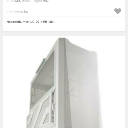
lc-power, számítógép ház
arukereso.hu
Hasonlók, mint LC-2014MB-ON