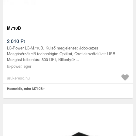
M710B
2 010
Ft
LC-Power LC-M710B. Külső megjelenés: Jobbkezes.
Mozgásérzékelő technológia: Optikai, Csatlakozófelület: USB,
Mozgási felbontás: 800 DPI, Billentyűk...
lc-power, egér
arukereso.hu
Hasonlók, mint M710B