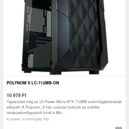
POLYNOM X LC-712MB-ON
10 979
Ft
Tapasztald meg az LC-Power Micro-ATX 712MB számítógépházának
előnyeit! A Polynom_X ház számos funkciót és sokféle
rendszerkonfigurációt kínál a Mic...
lc-power, számítógép ház