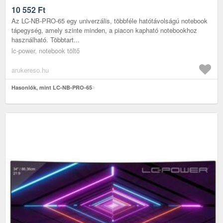
10 552
Ft
Az LC-NB-PRO-65 egy univerzális, többféle hatótávolságú notebook
tápegység, amely szinte minden, a piacon kapható notebookhoz
használható. Többtart...
lc-power, notebook töltő
arukereso.hu
Hasonlók, mint LC-NB-PRO-65