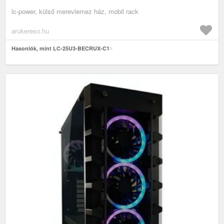
lc-power, külső merevlemez ház, mobil rack
arukereso.hu
Hasonlók, mint LC-25U3-BECRUX-C1