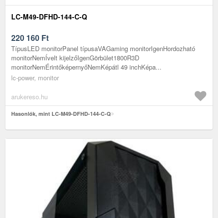
LC-M49-DFHD-144-C-Q
220 160
Ft
TípusLED monitorPanel típusaVAGaming monitorIgenHordozható
monitorNemÍvelt kijelzőIgenGörbület1800R3D
monitorNemÉrintőképernyőNemKépátl 49 inchKépa...
lc-power, monitor
arukereso.hu
Hasonlók, mint LC-M49-DFHD-144-C-Q