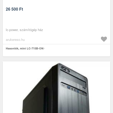
26 500
Ft
lc-power, számítógép ház
arukereso.hu
Hasonlók, mint LC-715B-ON