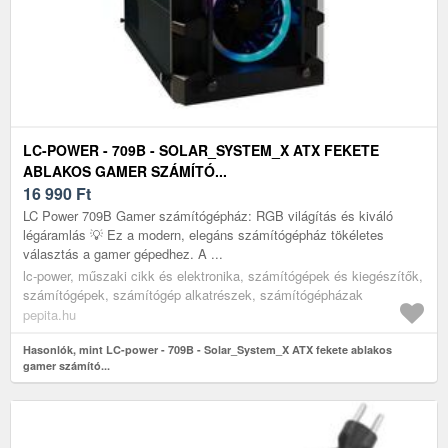
LC-POWER - 709B - SOLAR_SYSTEM_X ATX FEKETE
ABLAKOS GAMER SZÁMÍTÓ...
16 990
Ft
LC Power 709B Gamer számítógépház: RGB világítás és kiváló
légáramlás 💡 Ez a modern, elegáns számítógépház tökéletes
választás a gamer gépedhez. A ...
lc-power, műszaki cikk és elektronika, számítógépek és kiegészítők,
számítógépek, számítógép alkatrészek, számítógépházak
pepita.hu
Hasonlók, mint LC-power - 709B - Solar_System_X ATX fekete ablakos
gamer számító...