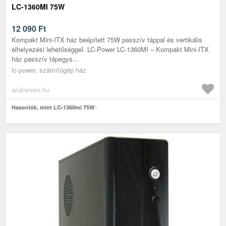
LC-1360MI 75W
12 090
Ft
Kompakt Mini-ITX ház beépített 75W passzív táppal és vertikális
elhelyezési lehetőséggel. LC-Power LC-1360MI – Kompakt Mini-ITX
ház passzív tápegys...
lc-power, számítógép ház
arukereso.hu
Hasonlók, mint LC-1360mi 75W