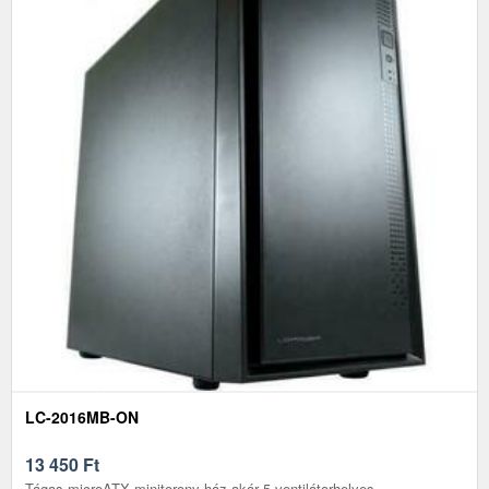
LC-2016MB-ON
13 450
Ft
Tágas microATX minitorony ház akár 5 ventilátorhelyes