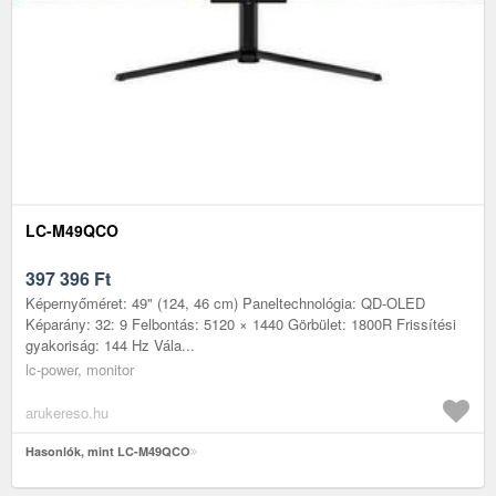
LC-M49QCO
397 396
Ft
Képernyőméret: 49" (124, 46 cm) Paneltechnológia: QD‑OLED
Képarány: 32: 9 Felbontás: 5120 × 1440 Görbület: 1800R Frissítési
gyakoriság: 144 Hz Vála...
lc-power, monitor
arukereso.hu
Hasonlók, mint LC-M49QCO