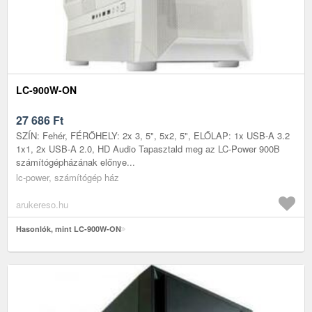
LC-900W-ON
27 686
Ft
SZÍN: Fehér, FÉRŐHELY: 2x 3, 5", 5x2, 5", ELŐLAP: 1x USB-A 3.2
1x1, 2x USB-A 2.0, HD Audio Tapasztald meg az LC-Power 900B
számítógépházának előnye...
lc-power, számítógép ház
arukereso.hu
Hasonlók, mint LC-900W-ON