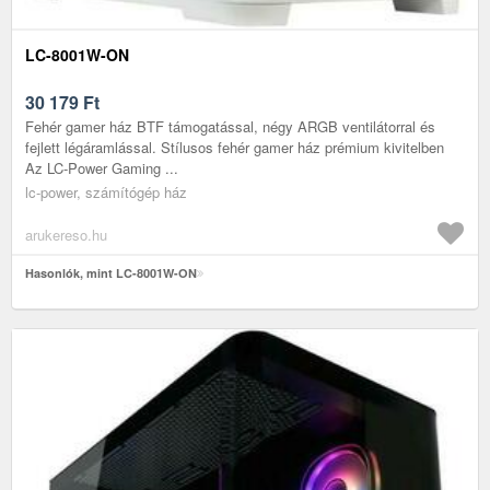
LC-8001W-ON
30 179
Ft
Fehér gamer ház BTF támogatással, négy ARGB ventilátorral és
fejlett légáramlással. Stílusos fehér gamer ház prémium kivitelben
Az LC-Power Gaming ...
lc-power, számítógép ház
arukereso.hu
Hasonlók, mint LC-8001W-ON