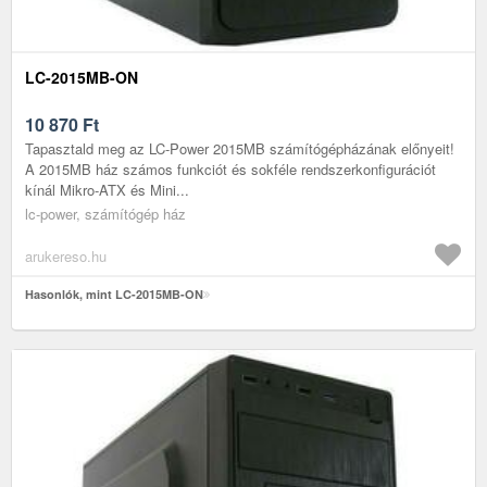
LC-2015MB-ON
10 870
Ft
Tapasztald meg az LC-Power 2015MB számítógépházának előnyeit!
A 2015MB ház számos funkciót és sokféle rendszerkonfigurációt
kínál Mikro-ATX és Mini...
lc-power, számítógép ház
arukereso.hu
Hasonlók, mint LC-2015MB-ON