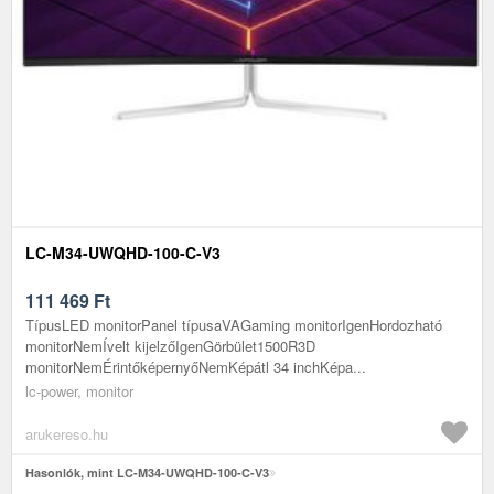
LC-M34-UWQHD-100-C-V3
111 469
Ft
TípusLED monitorPanel típusaVAGaming monitorIgenHordozható
monitorNemÍvelt kijelzőIgenGörbület1500R3D
monitorNemÉrintőképernyőNemKépátl 34 inchKépa...
lc-power, monitor
arukereso.hu
Hasonlók, mint LC-M34-UWQHD-100-C-V3