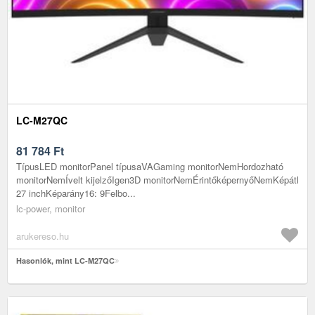
LC-M27QC
81 784
Ft
TípusLED monitorPanel típusaVAGaming monitorNemHordozható
monitorNemÍvelt kijelzőIgen3D monitorNemÉrintőképernyőNemKépátl
27 inchKéparány16: 9Felbo...
lc-power, monitor
arukereso.hu
Hasonlók, mint LC-M27QC