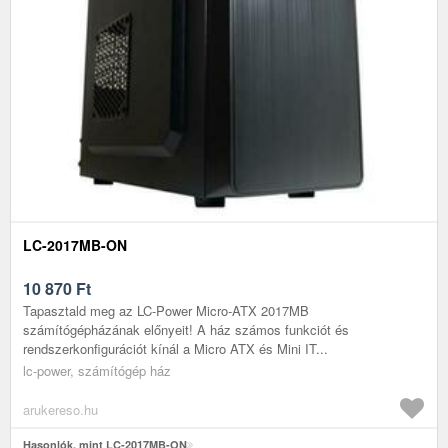
LC-2017MB-ON
10 870
Ft
Tapasztald meg az LC-Power Micro-ATX 2017MB
számítógépházának előnyeit! A ház számos funkciót és
rendszerkonfigurációt kínál a Micro ATX és Mini IT...
lc-power, számítógép ház
arukereso.hu
Hasonlók, mint LC-2017MB-ON