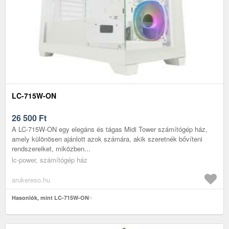
LC-715W-ON
26 500
Ft
A LC-715W-ON egy elegáns és tágas Midi Tower számítógép ház,
amely különösen ajánlott azok számára, akik szeretnék bővíteni
rendszereiket, miközben...
lc-power, számítógép ház
arukereso.hu
Hasonlók, mint LC-715W-ON