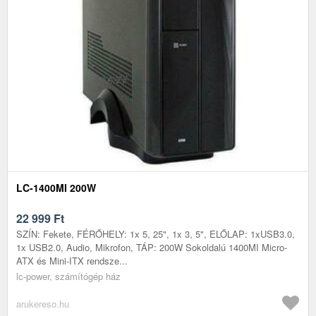
LC-1400MI 200W
22 999
Ft
SZÍN: Fekete, FÉRŐHELY: 1x 5, 25", 1x 3, 5", ELŐLAP: 1xUSB3.0,
1x USB2.0, Audio, Mikrofon, TÁP: 200W Sokoldalú 1400MI Micro-
ATX és Mini-ITX rendsze...
lc-power, számítógép ház
arukereso.hu