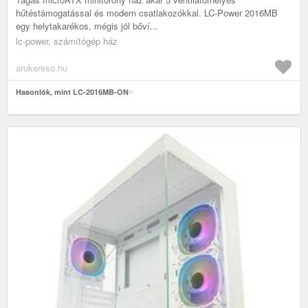
hűtéstámogatással és modern csatlakozókkal. LC-Power 2016MB
egy helytakarékos, mégis jól bőví...
lc-power, számítógép ház
arukereso.hu
Hasonlók, mint LC-2016MB-ON