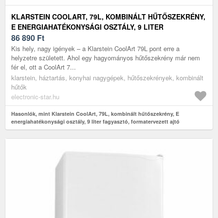
KLARSTEIN COOLART, 79L, KOMBINÁLT HŰTŐSZEKRÉNY,
E ENERGIAHATÉKONYSÁGI OSZTÁLY, 9 LITER
FAGYASZTÓ, FORMATERVEZETT AJTÓ
86 890
Ft
Kis hely, nagy igények – a Klarstein CoolArt 79L pont erre a
helyzetre született. Ahol egy hagyományos hűtőszekrény már nem
fér el, ott a CoolArt 7...
klarstein, háztartás, konyhai nagygépek, hűtőszekrények, kombinált
hűtők
electronic-star.hu
Hasonlók, mint Klarstein CoolArt, 79L, kombinált hűtőszekrény, E
energiahatékonysági osztály, 9 liter fagyasztó, formatervezett ajtó