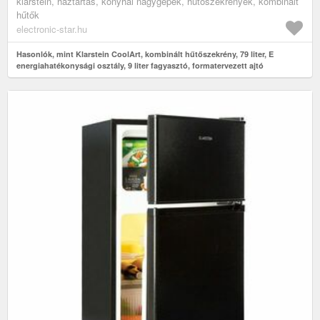
klarstein, háztartás, konyhai nagygépek, hűtőszekrények, kombinált
hűtők
electronic-star.hu
Hasonlók, mint Klarstein CoolArt, kombinált hűtőszekrény, 79 liter, E
energiahatékonysági osztály, 9 liter fagyasztó, formatervezett ajtó