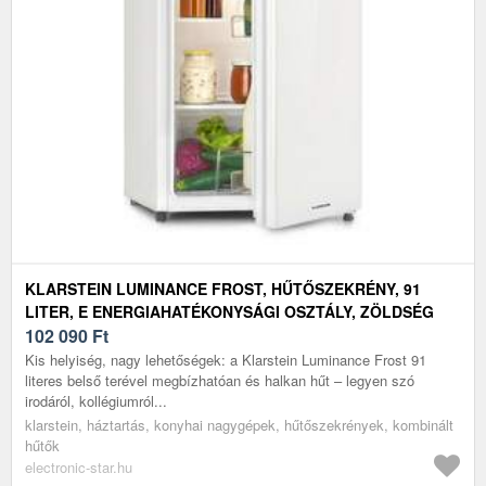
KLARSTEIN LUMINANCE FROST, HŰTŐSZEKRÉNY, 91
LITER, E ENERGIAHATÉKONYSÁGI OSZTÁLY, ZÖLDSÉG
REKESZ, 2 ÜVEGPOLC, FEHÉR
102 090
Ft
Kis helyiség, nagy lehetőségek: a Klarstein Luminance Frost 91
literes belső terével megbízhatóan és halkan hűt – legyen szó
irodáról, kollégiumról...
klarstein, háztartás, konyhai nagygépek, hűtőszekrények, kombinált
hűtők
electronic-star.hu