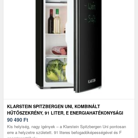
KLARSTEIN SPITZBERGEN UNI, KOMBINÁLT
HŰTŐSZEKRÉNY, 91 LITER, E ENERGIAHATÉKONYSÁGI
OSZTÁLY, FEKETE
90 490
Ft
Kis helyiség, nagy igények – a Klarstein Spitzbergen Uni pontosan
erre a helyzetre született. 91 literes befogadóképességével és F