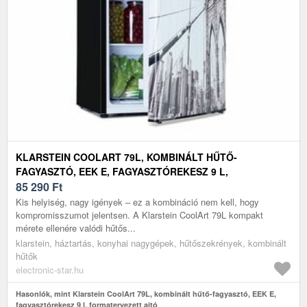
KLARSTEIN COOLART 79L, KOMBINÁLT HŰTŐ-
FAGYASZTÓ, EEK E, FAGYASZTÓREKESZ 9 L,
FORMATERVEZETT AJTÓ
85 290
Ft
Kis helyiség, nagy igények – ez a kombináció nem kell, hogy
kompromisszumot jelentsen. A Klarstein CoolArt 79L kompakt
mérete ellenére valódi hűtős...
klarstein, háztartás, konyhai nagygépek, hűtőszekrények, kombinált
hűtők
electronic-star.hu
Hasonlók, mint Klarstein CoolArt 79L, kombinált hűtő-fagyasztó, EEK E,
fagyasztórekesz 9 l, formatervezett ajtó