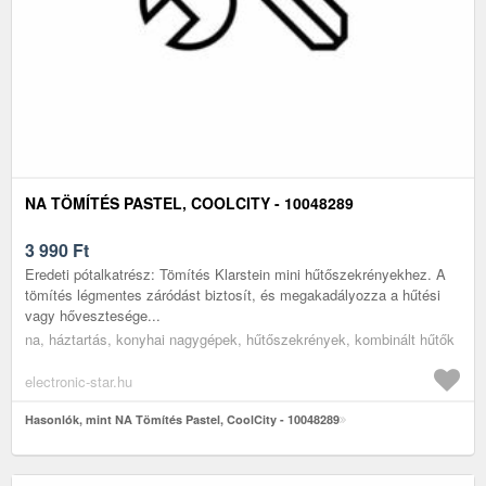
NA TÖMÍTÉS PASTEL, COOLCITY - 10048289
3 990
Ft
Eredeti pótalkatrész: Tömítés Klarstein mini hűtőszekrényekhez. A
tömítés légmentes záródást biztosít, és megakadályozza a hűtési
vagy hővesztesége...
na, háztartás, konyhai nagygépek, hűtőszekrények, kombinált hűtők
electronic-star.hu
Hasonlók, mint NA Tömítés Pastel, CoolCity - 10048289