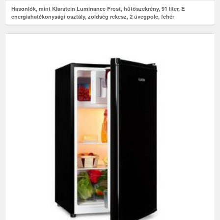
Hasonlók, mint Klarstein Luminance Frost, hűtőszekrény, 91 liter, E
energiahatékonysági osztály, zöldség rekesz, 2 üvegpolc, fehér