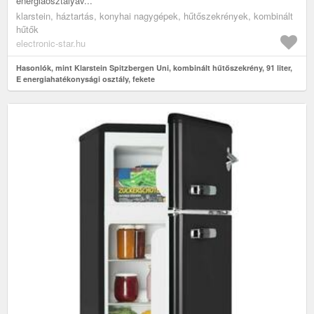
energiaosztályáv...
klarstein, háztartás, konyhai nagygépek, hűtőszekrények, kombinált
hűtők
electronic-star.hu
Hasonlók, mint Klarstein Spitzbergen Uni, kombinált hűtőszekrény, 91 liter,
E energiahatékonysági osztály, fekete