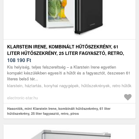
KLARSTEIN IRENE, KOMBINÁLT HŰTŐSZEKRÉNY, 61
LITER HŰTŐSZEKRÉNY, 25 LITER FAGYASZTÓ, RETRO,
PIROS
108 190
Ft
Kis helyiség, teljes felszereltség – a Klarstein Irene egyetlen
kompakt készülékben egyesíti a hűtőt és a fagyasztót, összesen 61
literes belső tér...
klarstein, háztartás, konyhai nagygépek, hűtőszekrények, retro hűtők
electronic-star.hu
Hasonlók, mint Klarstein Irene, kombinált hűtőszekrény, 61 liter
hűtőszekrény, 25 liter fagyasztó, retro, piros