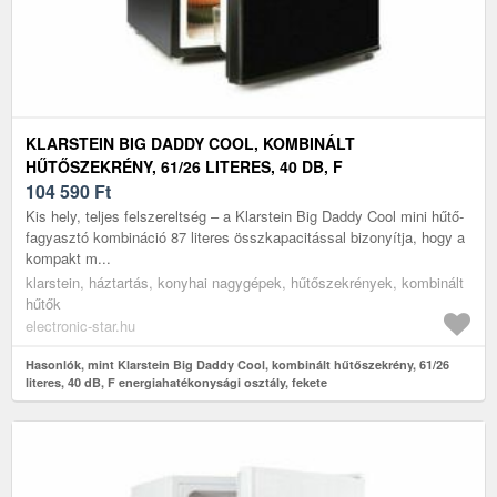
KLARSTEIN BIG DADDY COOL, KOMBINÁLT
HŰTŐSZEKRÉNY, 61/26 LITERES, 40 DB, F
ENERGIAHATÉKONYSÁGI OSZTÁLY, FEKETE
104 590
Ft
Kis hely, teljes felszereltség – a Klarstein Big Daddy Cool mini hűtő-
fagyasztó kombináció 87 literes összkapacitással bizonyítja, hogy a
kompakt m...
klarstein, háztartás, konyhai nagygépek, hűtőszekrények, kombinált
hűtők
electronic-star.hu
Hasonlók, mint Klarstein Big Daddy Cool, kombinált hűtőszekrény, 61/26
literes, 40 dB, F energiahatékonysági osztály, fekete