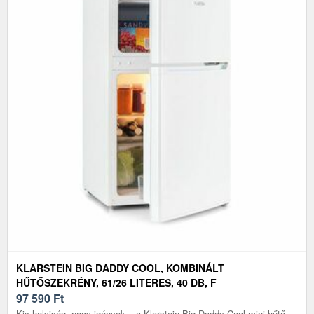
KLARSTEIN BIG DADDY COOL, KOMBINÁLT
HŰTŐSZEKRÉNY, 61/26 LITERES, 40 DB, F
ENERGIAHATÉKONYSÁGI OSZTÁLY, FEHÉR
97 590
Ft
Kis helyiség, nagy igények – a Klarstein Big Daddy Cool mini hűtő-