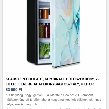
KLARSTEIN COOLART, KOMBINÁLT HŰTŐSZEKRÉNY, 79
LITER, E ENERGIAHATÉKONYSÁGI OSZTÁLY, 9 LITER
FAGYASZTÓ, FORMATERVEZETT AJTÓ
83 590
Ft
Kis helyiség, nagy igények – a Klarstein CoolArt 79L kompakt
hűtőszekrény ott is elfér, ahol a hagyományos készülékeknek nincs
helye, mégis megbízh...