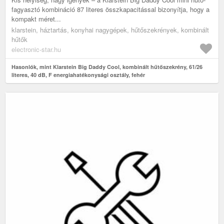
fagyasztó kombináció 87 literes összkapacitással bizonyítja, hogy a
kompakt méret...
klarstein, háztartás, konyhai nagygépek, hűtőszekrények, kombinált
hűtők
electronic-star.hu
Hasonlók, mint Klarstein Big Daddy Cool, kombinált hűtőszekrény, 61/26
literes, 40 dB, F energiahatékonysági osztály, fehér