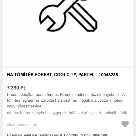
NA TÖMÍTÉS FOREST, COOLCITY, PASTEL - 10048288
7 390
Ft
Eredeti pótalkatrész: Tömítés Klarstein mini hűtőszekrényekhez. A
tömítés légmentes záródást biztosít, és megakadályozza a hűtési
vagy hővesztesége...
na, háztartás, konyhai nagygépek, hűtőszekrények, kombinált hűtők
electronic-star.hu
Hasonlók, mint NA Tömítés Forest, CoolCity, Pastel - 10048288