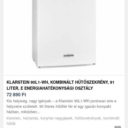
KLARSTEIN 90L1-WH, KOMBINÁLT HŰTŐSZEKRÉNY, 91
LITER, E ENERGIAHATÉKONYSÁGI OSZTÁLY
72 890
Ft
Kis helyiség, nagy igények – a Klarstein 90L1-WH pontosan erre a
helyzetre született. 93 literes hűtőtér fér el egy igazán kompakt
házban, miközben...
klarstein, háztartás, konyhai nagygépek, hűtőszekrények, kombinált
hűtők