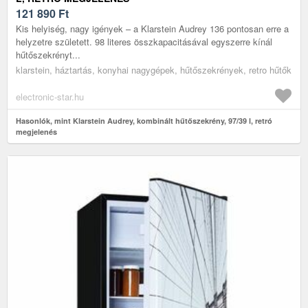
121 890
Ft
Kis helyiség, nagy igények – a Klarstein Audrey 136 pontosan erre a
helyzetre született. 98 literes összkapacitásával egyszerre kínál
hűtőszekrényt...
klarstein, háztartás, konyhai nagygépek, hűtőszekrények, retro hűtők
electronic-star.hu
Hasonlók, mint Klarstein Audrey, kombinált hűtőszekrény, 97/39 l, retró
megjelenés