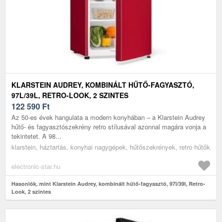
KLARSTEIN AUDREY, KOMBINÁLT HŰTŐ-FAGYASZTÓ,
97L/39L, RETRO-LOOK, 2 SZINTES
122 590
Ft
Az 50-es évek hangulata a modern konyhában – a Klarstein Audrey
hűtő- és fagyasztószekrény retro stílusával azonnal magára vonja a
tekintetet. A 98...
klarstein, háztartás, konyhai nagygépek, hűtőszekrények, retro hűtők
electronic-star.hu
Hasonlók, mint Klarstein Audrey, kombinált hűtő-fagyasztó, 97l/39l, Retro-
Look, 2 szintes