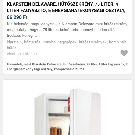
KLARSTEIN DELAWARE, HŰTŐSZEKRÉNY, 75 LITER, 4
LITER FAGYASZTÓ, E ENERGIAHATÉKONYSÁGI OSZTÁLY,
KOMPRESSZIÓ HŰTÉS
86 290
Ft
Kis helyiség, nagy igények – a Klarstein Delaware mini hűtőszekrény
megmutatja, hogy a 75 literes belső térbe mennyi minden elfér.
Irodába, kollégi...
klarstein, háztartás, konyhai nagygépek, hűtőszekrények, kombinált
hűtők
electronic-star.hu
Hasonlók, mint Klarstein Delaware, hűtőszekrény, 75 liter, 4 liter fagyasztó, E
energiahatékonysági osztály, kompresszió hűtés