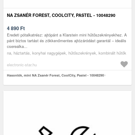
NA ZSANÉR FOREST, COOLCITY, PASTEL - 10048290
4 890
Ft
Eredeti pótalkatrész: ajtópánt a Klarstein mini hűtőszekrényekhez. A
pánt biztos tartást és zökkenőmentes ajtózáródást garantál – ideális
cserealka...
na, háztartás, konyhai nagygépek, hűtőszekrények, kombinált hűtők
electronic-star.hu
Hasonlók, mint NA Zsanér Forest, CoolCity, Pastel - 10048290