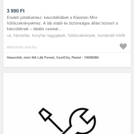
3 990
Ft
Eredeti pótalkatrész: készüléklábok a Klarstein Mini-
hűtőszekrényekhez. A láb stabil és biztonságos állást biztosít a
készüléknek – ideális csereal...
na, háztartás, konyhai nagygépek, hűtőszekrények, kombinált hűtők
electronic-star.hu
Hasonlók, mint NA Láb Forest, CoolCity, Pastel - 10048286