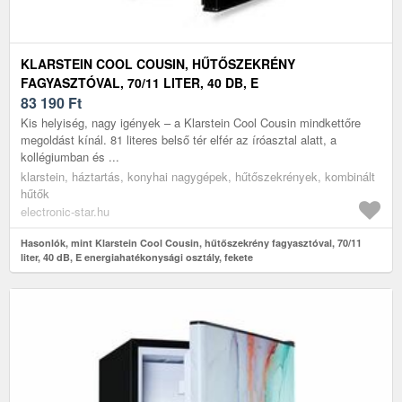
KLARSTEIN COOL COUSIN, HŰTŐSZEKRÉNY
FAGYASZTÓVAL, 70/11 LITER, 40 DB, E
ENERGIAHATÉKONYSÁGI OSZTÁLY, FEKETE
83 190
Ft
Kis helyiség, nagy igények – a Klarstein Cool Cousin mindkettőre
megoldást kínál. 81 literes belső tér elfér az íróasztal alatt, a
kollégiumban és ...
klarstein, háztartás, konyhai nagygépek, hűtőszekrények, kombinált
hűtők
electronic-star.hu
Hasonlók, mint Klarstein Cool Cousin, hűtőszekrény fagyasztóval, 70/11
liter, 40 dB, E energiahatékonysági osztály, fekete