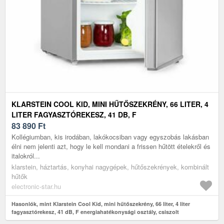
KLARSTEIN COOL KID, MINI HŰTŐSZEKRÉNY, 66 LITER, 4
LITER FAGYASZTÓREKESZ, 41 DB, F
ENERGIAHATÉKONYSÁGI OSZTÁLY, CSISZOLT
83 890
Ft
ROZSDAMENTES ACÉL
Kollégiumban, kis irodában, lakókocsiban vagy egyszobás lakásban
élni nem jelenti azt, hogy le kell mondani a frissen hűtött ételekről és
italokról...
klarstein, háztartás, konyhai nagygépek, hűtőszekrények, kombinált
hűtők
electronic-star.hu
Hasonlók, mint Klarstein Cool Kid, mini hűtőszekrény, 66 liter, 4 liter
fagyasztórekesz, 41 dB, F energiahatékonysági osztály, csiszolt
rozsdamentes acél