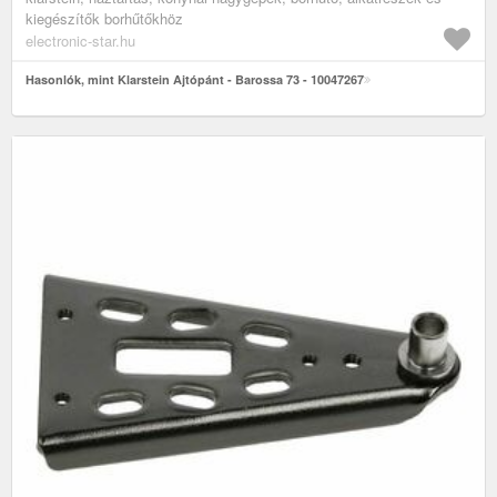
kiegészítők borhűtőkhöz
electronic-star.hu
Hasonlók, mint Klarstein Ajtópánt - Barossa 73 - 10047267