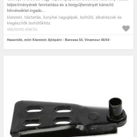
teljesítményének fenntartása és a borgyűjteményét károsító
hőmérséklet-ingado...
klarstein, háztartás, konyhai nagygépek, borhűtő, alkatrészek és
kiegészítők borhűtőkhöz
electronic-star.hu
Hasonlók, mint Klarstein Ajtópánt - Barossa 54, Vinamour 46/54