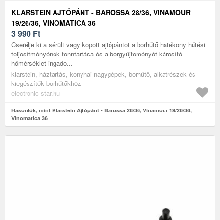
KLARSTEIN AJTÓPÁNT - BAROSSA 28/36, VINAMOUR
19/26/36, VINOMATICA 36
3 990
Ft
Cserélje ki a sérült vagy kopott ajtópántot a borhűtő hatékony hűtési
teljesítményének fenntartása és a borgyűjteményét károsító
hőmérséklet-ingado...
klarstein, háztartás, konyhai nagygépek, borhűtő, alkatrészek és
kiegészítők borhűtőkhöz
electronic-star.hu
Hasonlók, mint Klarstein Ajtópánt - Barossa 28/36, Vinamour 19/26/36,
Vinomatica 36