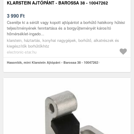
KLARSTEIN AJTÓPÁNT - BAROSSA 38 - 10047262
3 990
Ft
Cserélje ki a sérült vagy kopott ajtópántot a borhűtő hatékony hűtési
teljesítményének fenntartása és a borgyűjteményét károsító
hőmérséklet-ingado...
klarstein, háztartás, konyhai nagygépek, borhűtő, alkatrészek és
kiegészítők borhűtőkhöz
electronic-star.hu
Hasonlók, mint Klarstein Ajtópánt - Barossa 38 - 10047262