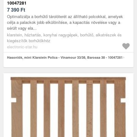
10047281
7 390
Ft
Optimalizálja a borhűtő tárolóterét az állítható polcokkal, amelyek
célja a palackok jobb elkülönítése, a kapacitás növelése vagy a
sérült vagy ela...
klarstein, háztartás, konyhai nagygépek, borhűtő, alkatrészek és
kiegészítők borhűtőkhöz
electronic-star.hu
Hasonlók, mint Klarstein Polica - Vinamour 33/38, Barossa 38 - 10047281