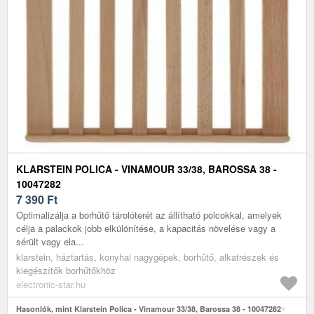
KLARSTEIN POLICA - VINAMOUR 33/38, BAROSSA 38 -
10047282
7 390
Ft
Optimalizálja a borhűtő tárolóterét az állítható polcokkal, amelyek
célja a palackok jobb elkülönítése, a kapacitás növelése vagy a
sérült vagy ela...
klarstein, háztartás, konyhai nagygépek, borhűtő, alkatrészek és
kiegészítők borhűtőkhöz
electronic-star.hu
Hasonlók, mint Klarstein Polica - Vinamour 33/38, Barossa 38 - 10047282