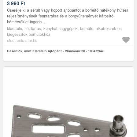
3 990
Ft
Cserélje ki a sérült vagy kopott ajtópántot a borhűtő hatékony hűtési
teljesítményének fenntartása és a borgyűjteményét károsító
hőmérséklet-ingado...
klarstein, háztartás, konyhai nagygépek, borhűtő, alkatrészek és
kiegészítők borhűtőkhöz
electronic-star.hu
Hasonlók, mint Klarstein Ajtópánt - Vinamour 38 - 10047264