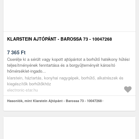
KLARSTEIN AJTÓPÁNT - BAROSSA 73 - 10047268
7 365
Ft
Cserélje ki a sérült vagy kopott ajtópántot a borhűtő hatékony hűtési
teljesítményének fenntartása és a borgyűjteményét károsító
hőmérséklet-ingado...
klarstein, háztartás, konyhai nagygépek, borhűtő, alkatrészek és
kiegészítők borhűtőkhöz
electronic-star.hu
Hasonlók, mint Klarstein Ajtópánt - Barossa 73 - 10047268