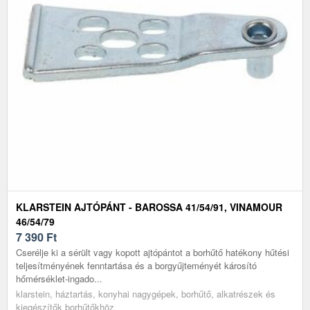
KLARSTEIN AJTÓPÁNT - BAROSSA 41/54/91, VINAMOUR
46/54/79
7 390
Ft
Cserélje ki a sérült vagy kopott ajtópántot a borhűtő hatékony hűtési
teljesítményének fenntartása és a borgyűjteményét károsító
hőmérséklet-ingado...
klarstein, háztartás, konyhai nagygépek, borhűtő, alkatrészek és
kiegészítők borhűtőkhöz