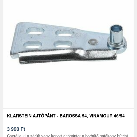
KLARSTEIN AJTÓPÁNT - BAROSSA 54, VINAMOUR 46/54
3 990
Ft
Cserélje ki a sérült vagy kopott ajtópántot a borhűtő hatékony hűtési