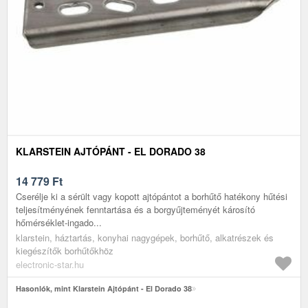
KLARSTEIN AJTÓPÁNT - EL DORADO 38
14 779
Ft
Cserélje ki a sérült vagy kopott ajtópántot a borhűtő hatékony hűtési
teljesítményének fenntartása és a borgyűjteményét károsító
hőmérséklet-ingado...
klarstein, háztartás, konyhai nagygépek, borhűtő, alkatrészek és
kiegészítők borhűtőkhöz
electronic-star.hu
Hasonlók, mint Klarstein Ajtópánt - El Dorado 38