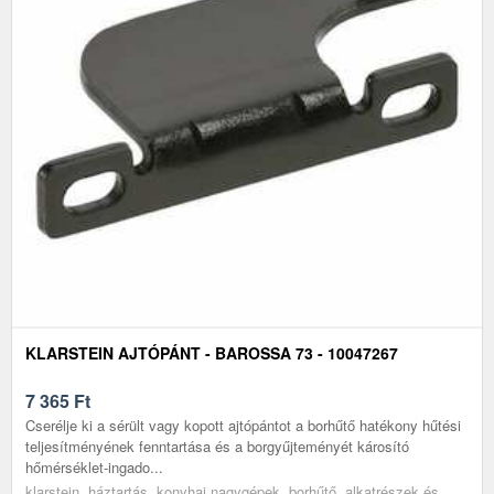
KLARSTEIN AJTÓPÁNT - BAROSSA 73 - 10047267
7 365
Ft
Cserélje ki a sérült vagy kopott ajtópántot a borhűtő hatékony hűtési
teljesítményének fenntartása és a borgyűjteményét károsító
hőmérséklet-ingado...
klarstein, háztartás, konyhai nagygépek, borhűtő, alkatrészek és