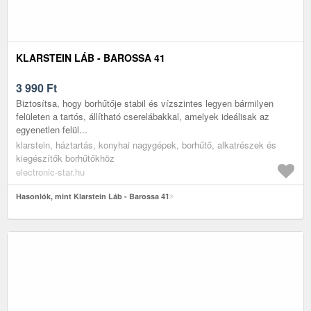
KLARSTEIN LÁB - BAROSSA 41
3 990
Ft
Biztosítsa, hogy borhűtője stabil és vízszintes legyen bármilyen
felületen a tartós, állítható cserelábakkal, amelyek ideálisak az
egyenetlen felül...
klarstein, háztartás, konyhai nagygépek, borhűtő, alkatrészek és
kiegészítők borhűtőkhöz
electronic-star.hu
Hasonlók, mint Klarstein Láb - Barossa 41