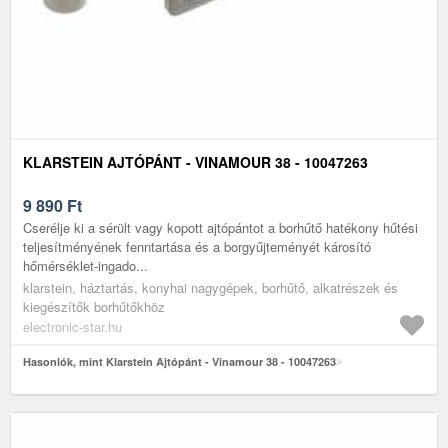
KLARSTEIN AJTÓPÁNT - VINAMOUR 38 - 10047263
9 890
Ft
Cserélje ki a sérült vagy kopott ajtópántot a borhűtő hatékony hűtési
teljesítményének fenntartása és a borgyűjteményét károsító
hőmérséklet-ingado...
klarstein, háztartás, konyhai nagygépek, borhűtő, alkatrészek és
kiegészítők borhűtőkhöz
electronic-star.hu
Hasonlók, mint Klarstein Ajtópánt - Vinamour 38 - 10047263