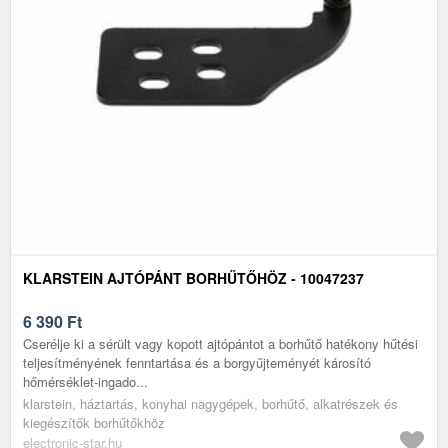
KLARSTEIN AJTÓPÁNT BORHŰTŐHÖZ - 10047237
6 390
Ft
Cserélje ki a sérült vagy kopott ajtópántot a borhűtő hatékony hűtési
teljesítményének fenntartása és a borgyűjteményét károsító
hőmérséklet-ingado...
klarstein, háztartás, konyhai nagygépek, borhűtő, alkatrészek és
kiegészítők borhűtőkhöz
electronic-star.hu