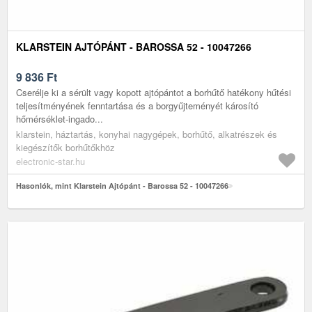
KLARSTEIN AJTÓPÁNT - BAROSSA 52 - 10047266
9 836
Ft
Cserélje ki a sérült vagy kopott ajtópántot a borhűtő hatékony hűtési
teljesítményének fenntartása és a borgyűjteményét károsító
hőmérséklet-ingado...
klarstein, háztartás, konyhai nagygépek, borhűtő, alkatrészek és
kiegészítők borhűtőkhöz
electronic-star.hu
Hasonlók, mint Klarstein Ajtópánt - Barossa 52 - 10047266