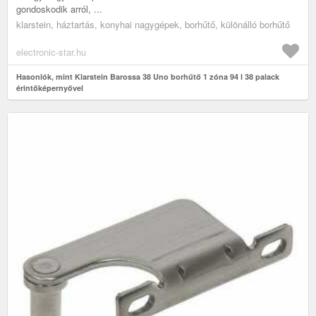
gondoskodik arról, ...
klarstein, háztartás, konyhai nagygépek, borhűtő, különálló borhűtő
electronic-star.hu
Hasonlók, mint Klarstein Barossa 38 Uno borhűtő 1 zóna 94 l 38 palack
érintőképernyővel