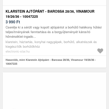
KLARSTEIN AJTÓPÁNT - BAROSSA 28/36, VINAMOUR
19/26/36 - 10047225
3 990
Ft
Cserélje ki a sérült vagy kopott ajtópántot a borhűtő hatékony hűtési
teljesítményének fenntartása és a borgyűjteményét károsító
hőmérséklet-ingado...
klarstein, háztartás, konyhai nagygépek, borhűtő, alkatrészek és
kiegészítők borhűtőkhöz
electronic-star.hu
Hasonlók, mint Klarstein Ajtópánt - Barossa 28/36, Vinamour 19/26/36 -
10047225