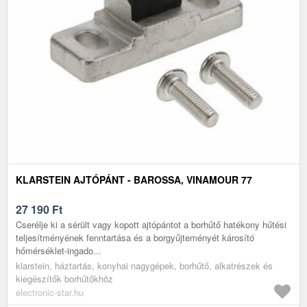
KLARSTEIN AJTÓPÁNT - BAROSSA, VINAMOUR 77
27 190
Ft
Cserélje ki a sérült vagy kopott ajtópántot a borhűtő hatékony hűtési
teljesítményének fenntartása és a borgyűjteményét károsító
hőmérséklet-ingado...
klarstein, háztartás, konyhai nagygépek, borhűtő, alkatrészek és
kiegészítők borhűtőkhöz
electronic-star.hu