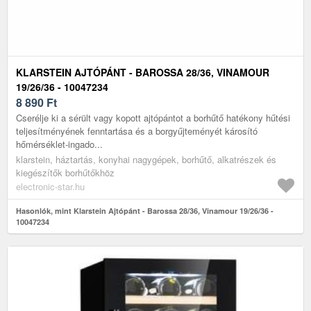
KLARSTEIN AJTÓPÁNT - BAROSSA 28/36, VINAMOUR
19/26/36 - 10047234
8 890
Ft
Cserélje ki a sérült vagy kopott ajtópántot a borhűtő hatékony hűtési
teljesítményének fenntartása és a borgyűjteményét károsító
hőmérséklet-ingado...
klarstein, háztartás, konyhai nagygépek, borhűtő, alkatrészek és
kiegészítők borhűtőkhöz
electronic-star.hu
Hasonlók, mint Klarstein Ajtópánt - Barossa 28/36, Vinamour 19/26/36 -
10047234