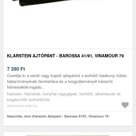
KLARSTEIN AJTÓPÁNT - BAROSSA 41/91, VINAMOUR 79
7 390
Ft
Cserélje ki a sérült vagy kopott ajtópántot a borhűtő hatékony hűtési
teljesítményének fenntartása és a borgyűjteményét károsító
hőmérséklet-ingado...
klarstein, háztartás, konyhai nagygépek, borhűtő, alkatrészek és
kiegészítők borhűtőkhöz
electronic-star.hu
Hasonlók, mint Klarstein Ajtópánt - Barossa 41/91, Vinamour 79