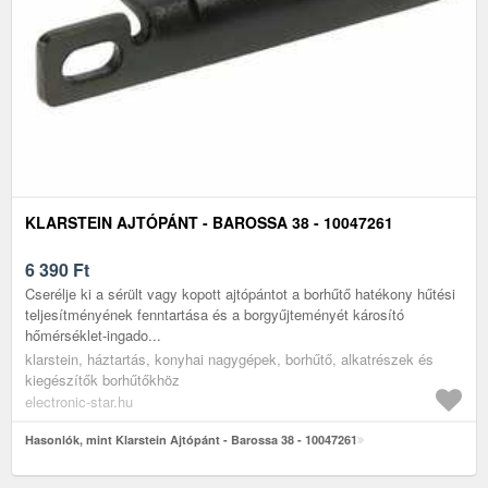
KLARSTEIN AJTÓPÁNT - BAROSSA 38 - 10047261
6 390
Ft
Cserélje ki a sérült vagy kopott ajtópántot a borhűtő hatékony hűtési
teljesítményének fenntartása és a borgyűjteményét károsító
hőmérséklet-ingado...
klarstein, háztartás, konyhai nagygépek, borhűtő, alkatrészek és
kiegészítők borhűtőkhöz
electronic-star.hu
Hasonlók, mint Klarstein Ajtópánt - Barossa 38 - 10047261