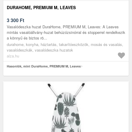
DURAHOME, PREMIUM M, LEAVES
3 300
Ft
Vasalódeszka huzat DuraHome, PREMIUM M, Leaves: A Leaves
mintás vasalóállvány-huzat behúzózsinórral és stopperrel rendelkezik
a könnyű és biztos rö...
durahome, konyha, háztartás, takarítóeszközök, mosás és vasalás,
vasalódeszkák, vasalódeszka huzatok
alza.hu
Hasonlók, mint DuraHome, PREMIUM M, Leaves