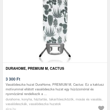
DURAHOME, PREMIUM M, CACTUS
3 300
Ft
Vasalódeszka huzat DuraHome, PREMIUM M, Cactus: Ez a kaktusz
motívummal ellátott vasalódeszka huzat egy húzózsinórral és
nyomózárral rendelkezik a ...
durahome, konyha, háztartás, takarítóeszközök, mosás és vasalás,
vasalódeszkák, vasalódeszka huzatok
alza.hu