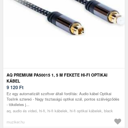
AQ PREMIUM PA50015 1, 5 M FEKETE HI-FI OPTIKAI
KÁBEL
9 120
Ft
Ez egy automatizált szoftver általi fordítás: Audio kábel Optikai
Toslink sztereó - Nagy tisztaságú optikai szál, pontos szálvégződés
- tökéletes j...
aq, audio és videó, hi-fi, hi-fi kábelek, hi-fi optikai kábelek, black
muziker.hu