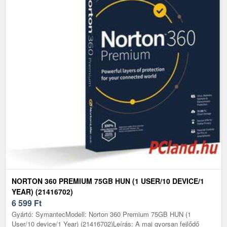
NORTON 360 PREMIUM 75GB HUN (1 USER/10 DEVICE/1
YEAR) (21416702)
6 599
Ft
Gyártó: SymantecModell: Norton 360 Premium 75GB HUN (1
User/10 device/1 Year) (21416702)Leírás: A mai gyorsan fejlődő