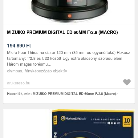
M ZUIKO PREMIUM DIGITAL ED 60MM F/2.8 (MACRO)
194 890
Ft
Micro Four Thirds rendszer 120 mm (35 mm-es egyenértékű) Rekesz
tartomány: f/2.8 és f/22 között Egy extra alacsony szórású elem
Három magas törésmu...
olympus, fényképezőgép objektív
arukereso.hu
Hasonlók, mint M ZUIKO PREMIUM DIGITAL ED 60mm F/2.8 (Macro)