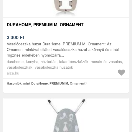
DURAHOME, PREMIUM M, ORNAMENT
3 300
Ft
Vasalódeszka huzat DuraHome, PREMIUM M, Ornament: Az
Ornament mintával ellátott vasalódeszka huzat a könnyű és stabil
rögzítés érdekében nyomózárra...
durahome, konyha, háztartás, takarítóeszközök, mosás és vasalás,
vasalódeszkák, vasalódeszka huzatok
alza.hu
Hasonlók, mint DuraHome, PREMIUM M, Ornament