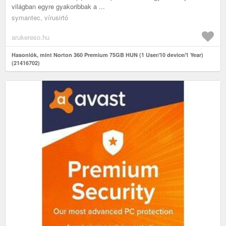
világban egyre gyakoribbak a ...
symantec, vírusirtó
arukereso.hu
Hasonlók, mint Norton 360 Premium 75GB HUN (1 User/10 device/1 Year)
(21416702)