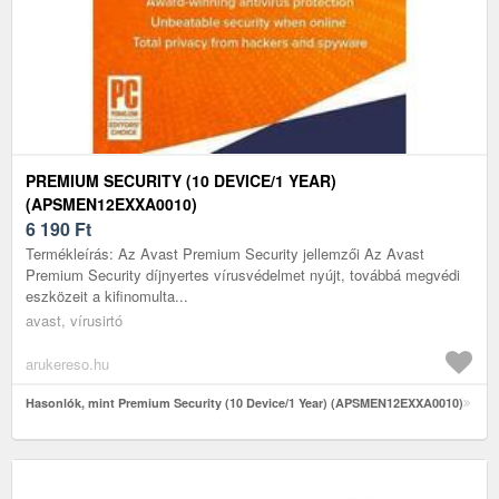
PREMIUM SECURITY (10 DEVICE/1 YEAR)
(APSMEN12EXXA0010)
6 190
Ft
Termékleírás: Az Avast Premium Security jellemzői Az Avast
Premium Security díjnyertes vírusvédelmet nyújt, továbbá megvédi
eszközeit a kifinomulta...
avast, vírusirtó
arukereso.hu
Hasonlók, mint Premium Security (10 Device/1 Year) (APSMEN12EXXA0010)