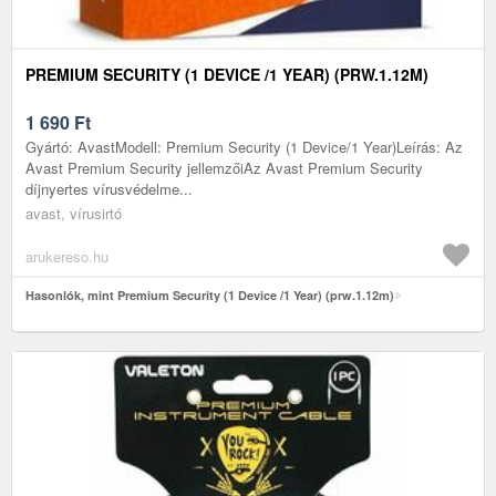
PREMIUM SECURITY (1 DEVICE /1 YEAR) (PRW.1.12M)
1 690
Ft
Gyártó: AvastModell: Premium Security (1 Device/1 Year)Leírás: Az
Avast Premium Security jellemzőiAz Avast Premium Security
díjnyertes vírusvédelme...
avast, vírusirtó
arukereso.hu
Hasonlók, mint Premium Security (1 Device /1 Year) (prw.1.12m)