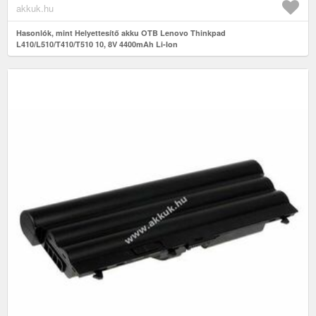
akkuk.hu
Hasonlók, mint Helyettesítő akku OTB Lenovo Thinkpad
L410/L510/T410/T510 10, 8V 4400mAh Li-Ion