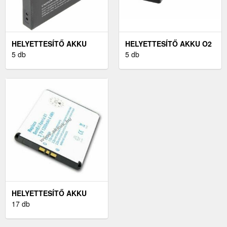
HELYETTESÍTŐ AKKU
HELYETTESÍTŐ AKKU O2
PANASONIC LUMIX DMC-
5 db
XDA DIAMOND
5 db
FX30K
HELYETTESÍTŐ AKKU
SONY-ERICSSON XPERIA
17 db
X1