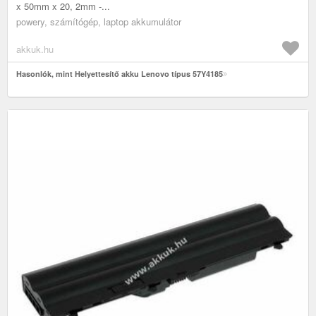
x 50mm x 20, 2mm -...
powery, számítógép, laptop akkumulátor
akkuk.hu
Hasonlók, mint Helyettesítő akku Lenovo típus 57Y4185