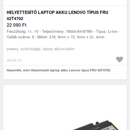
HELYETTESÍTŐ LAPTOP AKKU LENOVO TÍPUS FRU
42T4702
22 090
Ft
Feszültség: 11, 1V - Teljesítmény: 7800mAh/87Wh - Típus: Li-Ion -
Cellák száma: 9 - Méret: 218, 8mm x 73, 0mm x 21, 4mm
powery, számítógép, laptop akkumulátor
akkuk.hu
Hasonlók, mint Helyettesítő laptop akku Lenovo típus FRU 42T4702