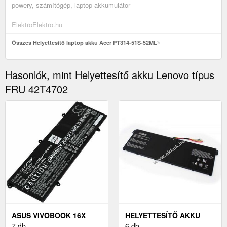
powery, számítógép, laptop akkumulátor
ElektroElektro.hu
Összes Helyettesítő laptop akku Acer PT314-51S-52ML
Hasonlók, mint Helyettesítő akku Lenovo típus
FRU 42T4702
ASUS VIVOBOOK 16X
HELYETTESÍTŐ AKKU
K3605ZV LAPTOP AKKU
7 db
ACER CHROMEBOOK
6 db