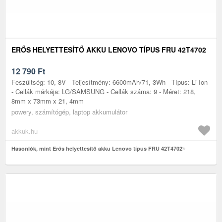
ERŐS HELYETTESÍTŐ AKKU LENOVO TÍPUS FRU 42T4702
12 790
Ft
Feszültség: 10, 8V - Teljesítmény: 6600mAh/71, 3Wh - Típus: Li-Ion
- Cellák márkája: LG/SAMSUNG - Cellák száma: 9 - Méret: 218,
8mm x 73mm x 21, 4mm
powery, számítógép, laptop akkumulátor
akkuk.hu
Hasonlók, mint Erős helyettesítő akku Lenovo típus FRU 42T4702