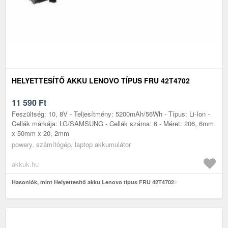
HELYETTESÍTŐ AKKU LENOVO TÍPUS FRU 42T4702
11 590
Ft
Feszültség: 10, 8V - Teljesítmény: 5200mAh/56Wh - Típus: Li-Ion -
Cellák márkája: LG/SAMSUNG - Cellák száma: 6 - Méret: 206, 6mm
x 50mm x 20, 2mm
powery, számítógép, laptop akkumulátor
akkuk.hu
Hasonlók, mint Helyettesítő akku Lenovo típus FRU 42T4702