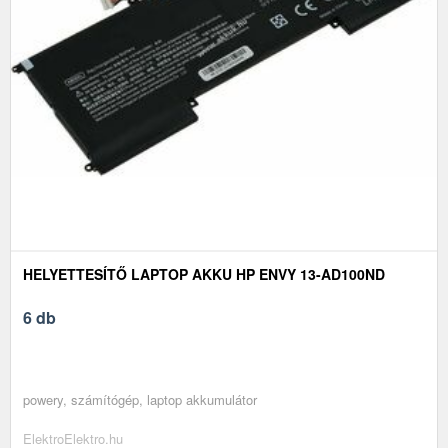
HELYETTESÍTŐ LAPTOP AKKU HP ENVY 13-AD100ND
6 db
powery, számítógép, laptop akkumulátor
ElektroElektro.hu