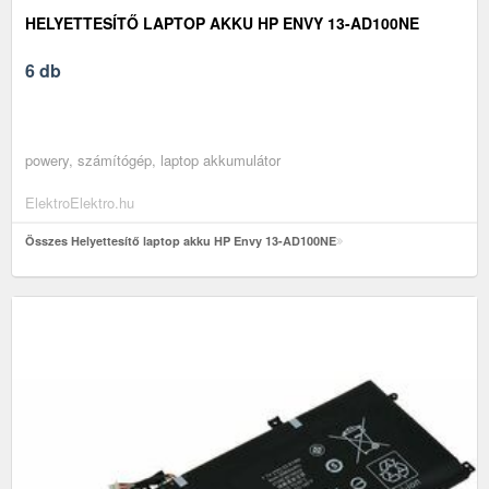
HELYETTESÍTŐ LAPTOP AKKU HP ENVY 13-AD100NE
6 db
powery, számítógép, laptop akkumulátor
ElektroElektro.hu
Összes Helyettesítő laptop akku HP Envy 13-AD100NE