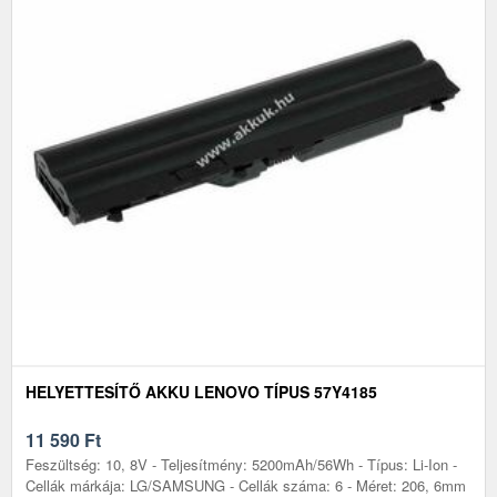
HELYETTESÍTŐ AKKU LENOVO TÍPUS 57Y4185
11 590
Ft
Feszültség: 10, 8V - Teljesítmény: 5200mAh/56Wh - Típus: Li-Ion -
Cellák márkája: LG/SAMSUNG - Cellák száma: 6 - Méret: 206, 6mm