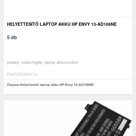
HELYETTESÍTŐ LAPTOP AKKU HP ENVY 13-AD106NE
5 db
powery, számítógép, laptop akkumulátor
ElektroElektro.hu
Összes Helyettesítő laptop akku HP Envy 13-AD106NE