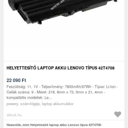
HELYETTESÍTŐ LAPTOP AKKU LENOVO TÍPUS 42T4708
22 090
Ft
Feszültség: 11, 1V - Teljesítmény: 7800mAh/87Wh - Típus: Li-Ion -
Cellák száma: 9 - Méret: 218, 8mm x 73, 0mm x 21, 4mm -
kompatibilis modellek: Le...
powery, számítógép, laptop akkumulátor
akkuk.hu
Hasonlók, mint Helyettesítő laptop akku Lenovo típus 42T4708