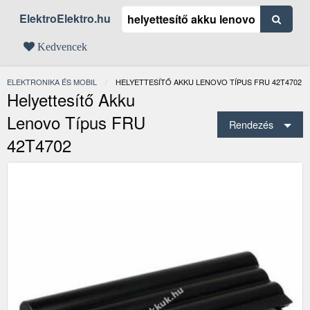
ElektroElektro.hu
Kedvencek
ELEKTRONIKA ÉS MOBIL
JELENLEGI:
HELYETTESÍTŐ AKKU LENOVO TÍPUS FRU 42T4702
Helyettesítő Akku
Lenovo Típus FRU
Rendezés
42T4702