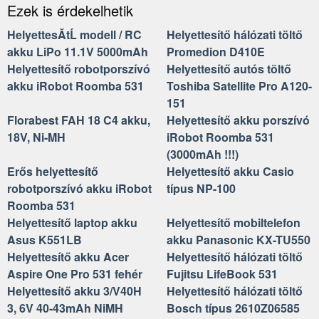
Ezek is érdekelhetik
HelyettesĂ­tĹ modell / RC
Helyettesítő hálózati töltő
akku LiPo 11.1V 5000mAh
Promedion D410E
Helyettesítő robotporszívó
Helyettesítő autós töltő
akku iRobot Roomba 531
Toshiba Satellite Pro A120-
151
Florabest FAH 18 C4 akku,
Helyettesítő akku porszívó
18V, Ni-MH
iRobot Roomba 531
(3000mAh !!!)
Erős helyettesítő
Helyettesítő akku Casio
robotporszívó akku iRobot
típus NP-100
Roomba 531
Helyettesítő laptop akku
Helyettesítő mobiltelefon
Asus K551LB
akku Panasonic KX-TU550
Helyettesítő akku Acer
Helyettesítő hálózati töltő
Aspire One Pro 531 fehér
Fujitsu LifeBook 531
Helyettesítő akku 3/V40H
Helyettesítő hálózati töltő
3, 6V 40-43mAh NiMH
Bosch típus 2610Z06585