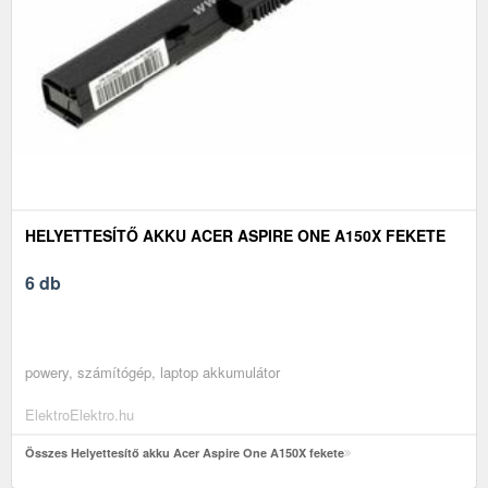
HELYETTESÍTŐ AKKU ACER ASPIRE ONE A150X FEKETE
6 db
powery, számítógép, laptop akkumulátor
ElektroElektro.hu
Összes Helyettesítő akku Acer Aspire One A150X fekete