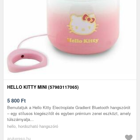
HELLO KITTY MINI (57983117065)
5 800
Ft
Bemutatjuk a Hello Kitty Electroplate Gradient Bluetooth hangszórót
– egy stílusos kiegészítőt és egyben prémium zenei eszközt, amely
túlszárnyalja...
hello, hordozható hangszóró
arukereso.hu