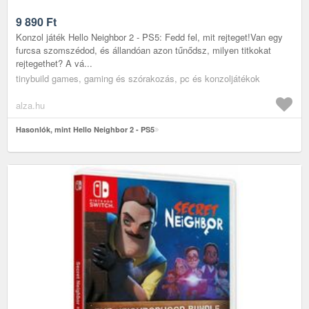
9 890
Ft
Konzol játék Hello Neighbor 2 - PS5: Fedd fel, mit rejteget!Van egy
furcsa szomszédod, és állandóan azon tűnődsz, milyen titkokat
rejtegethet? A vá...
tinybuild games, gaming és szórakozás, pc és konzoljátékok
alza.hu
Hasonlók, mint Hello Neighbor 2 - PS5