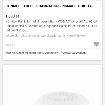
PAINKILLER HELL & DAMNATION - PC/MAC/LX DIGITAL
1 500
Ft
PC játék Painkiller Hell & Damnation - PC/MAC/LX DIGITAL: 95%A
Painkiller Hell & Damnation a legendás Painkiller és a Battle Out Of
Hell lövöldözős...
cd projekt red, gaming és szórakozás, pc és konzoljátékok
alza.hu
Hasonlók, mint Painkiller Hell & Damnation - PC/MAC/LX DIGITAL