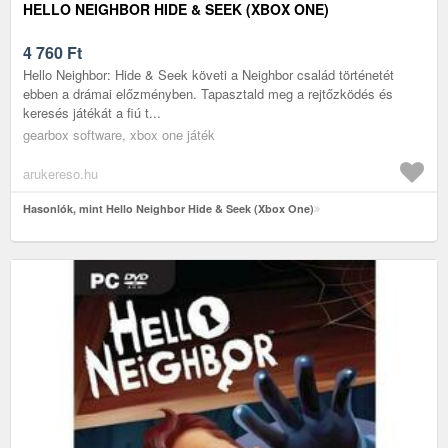
HELLO NEIGHBOR HIDE & SEEK (XBOX ONE)
4 760
Ft
Hello Neighbor: Hide & Seek követi a Neighbor család történetét
ebben a drámai előzményben. Tapasztald meg a rejtőzködés és
keresés játékát a fiú t...
gearbox software, xbox one játék
arukereso.hu
Hasonlók, mint Hello Neighbor Hide & Seek (Xbox One)