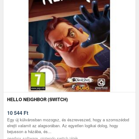
HELLO NEIGHBOR (SWITCH)
10 544
Ft
Egy új külvárosban mozogsz, és észreveszed, hogy a szomszédod
elrejti valamit az alagsorában. Az egyetlen logikai dolog, hogy
bejusson a házába, és...
gearbox software, nintendo switch játék