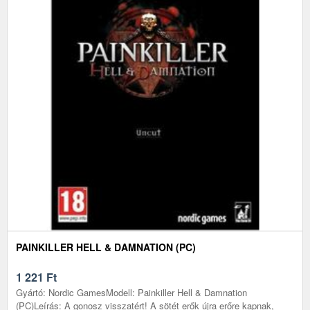
PAINKILLER HELL & DAMNATION (PC)
1 221
Ft
Gyártó: Nordic GamesModell: Painkiller Hell & Damnation
(PC)Leírás: A gonosz visszatért! A sötét erők újra erőre kapnak,