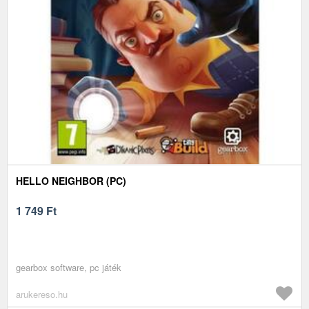
HELLO NEIGHBOR (PC)
1 749
Ft
gearbox software, pc játék
arukereso.hu