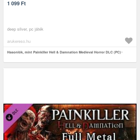
1 099
Ft
deep silver, pc játék
arukereso.hu
Hasonlók, mint Painkiller Hell & Damnation Medieval Horror DLC (PC)