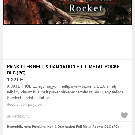
PAINKILLER HELL & DAMNATION FULL METAL ROCKET
DLC (PC)
1 221
Ft
A JÁTÉKRÓL Ez egy nagyon multiplayer-központú DLC, amely
néhány klasszikus multiplayer térképet tartalmaz, és új egyjátékos
Survival módot mutat be...
deep silver, pc játék
arukereso.hu
Hasonlók, mint Painkiller Hell & Damnation Full Metal Rocket DLC (PC)