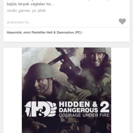
baljós lények végtelen for...
nordic games, pc játék
arukereso.hu
Hasonlók, mint Painkiller Hell & Damnation (PC)