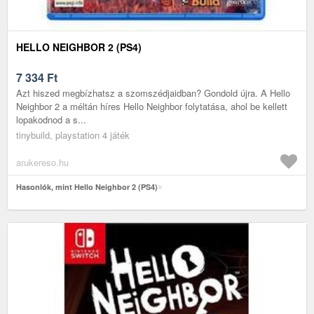
HELLO NEIGHBOR 2 (PS4)
7 334
Ft
Azt hiszed megbízhatsz a szomszédjaidban? Gondold újra. A Hello
Neighbor 2 a méltán híres Hello Neighbor folytatása, ahol be kellett
lopakodnod a s...
tinybuild, playstation 4 játék
arukereso.hu
Hasonlók, mint Hello Neighbor 2 (PS4)