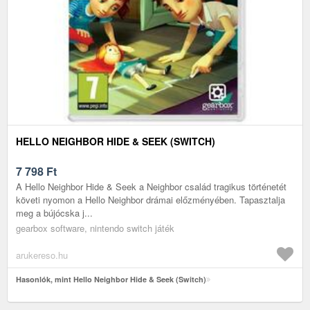
HELLO NEIGHBOR HIDE & SEEK (SWITCH)
7 798
Ft
A Hello Neighbor Hide & Seek a Neighbor család tragikus történetét
követi nyomon a Hello Neighbor drámai előzményében. Tapasztalja
meg a bújócska j...
gearbox software, nintendo switch játék
arukereso.hu
Hasonlók, mint Hello Neighbor Hide & Seek (Switch)