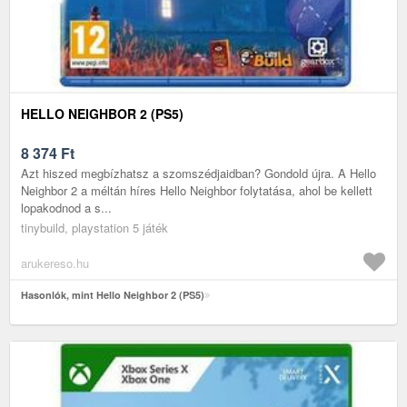
HELLO NEIGHBOR 2 (PS5)
8 374
Ft
Azt hiszed megbízhatsz a szomszédjaidban? Gondold újra. A Hello
Neighbor 2 a méltán híres Hello Neighbor folytatása, ahol be kellett
lopakodnod a s...
tinybuild, playstation 5 játék
arukereso.hu
Hasonlók, mint Hello Neighbor 2 (PS5)