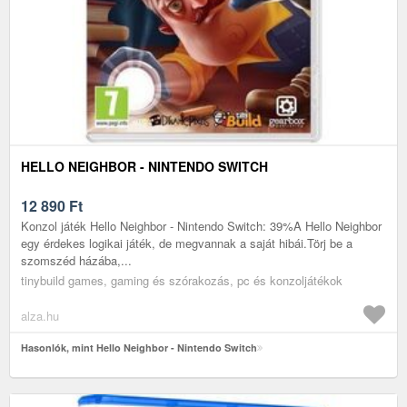
HELLO NEIGHBOR - NINTENDO SWITCH
12 890
Ft
Konzol játék Hello Neighbor - Nintendo Switch: 39%A Hello Neighbor
egy érdekes logikai játék, de megvannak a saját hibái.Törj be a
szomszéd házába,...
tinybuild games, gaming és szórakozás, pc és konzoljátékok
alza.hu
Hasonlók, mint Hello Neighbor - Nintendo Switch