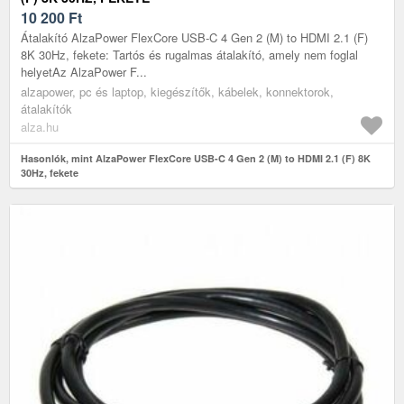
10 200
Ft
Átalakító AlzaPower FlexCore USB-C 4 Gen 2 (M) to HDMI 2.1 (F)
8K 30Hz, fekete: Tartós és rugalmas átalakító, amely nem foglal
helyetAz AlzaPower F...
alzapower, pc és laptop, kiegészítők, kábelek, konnektorok,
átalakítók
alza.hu
Hasonlók, mint AlzaPower FlexCore USB-C 4 Gen 2 (M) to HDMI 2.1 (F) 8K
30Hz, fekete