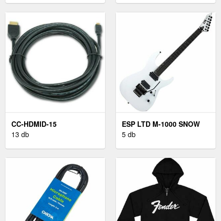
CC-HDMID-15
ESP LTD M-1000 SNOW
13 db
WHITE
5 db