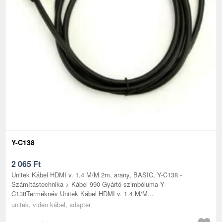
Y-C138
2 065
Ft
Unitek Kábel HDMI v. 1.4 M/M 2m, arany, BASIC, Y-C138 -
Számítástechnika > Kábel 990 Gyártó szimbóluma Y-
C138Terméknév Unitek Kábel HDMI v. 1.4 M/M...
unitek, video kábel, adapter