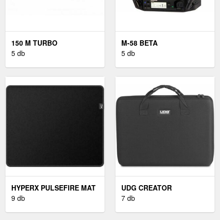
150 M TURBO
M-58 BETA
5 db
5 db
HYPERX PULSEFIRE MAT
UDG CREATOR
- M
9 db
CONTROLLER M
7 db