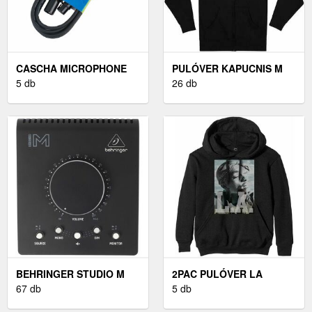
CASCHA MICROPHONE
PULÓVER KAPUCNIS M
CABLE XLR 3 M
5 db
FEKETE
26 db
BEHRINGER STUDIO M
2PAC PULÓVER LA
67 db
SKYLINE BLACK M
5 db