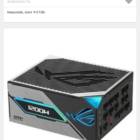
arukereso.hu
Hasonlók, mint Y-C138