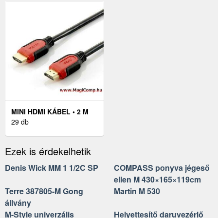
MINI HDMI KÁBEL • 2 M
29 db
Ezek is érdekelhetik
Denis Wick MM 1 1/2C SP
COMPASS ponyva jégeső
ellen M 430×165×119cm
Terre 387805-M Gong
Martin M 530
állvány
M-Style univerzális
Helyettesítő daruvezérlő