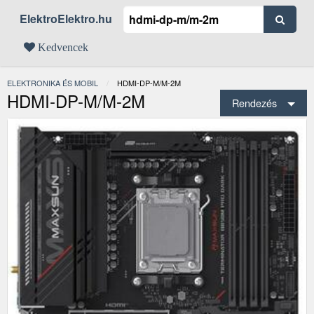
ElektroElektro.hu
Kedvencek
ELEKTRONIKA ÉS MOBIL
JELENLEGI:
HDMI-DP-M/M-2M
HDMI-DP-M/M-2M
Rendezés