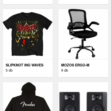
BLACK M
SLIPKNOT ING WAVES
MOZOS ERGO-M
UNISEX BLACK M
5 db
9 db