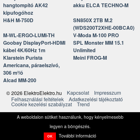
hangtompító AK42
akku ELCA TECHNO-M
kipufogóhoz
H&H M-750D
SN850X 2TB M.2
(WDS200T2XHE-00BCA0)
M-WL-ERGO-LUMI-TH
V-Moda M-100 PRO
Goobay DisplayPort-HDMI
SPL Monster MM 15.1
kábel 4K/60Hz 1m
Unlimited
Klarstein Purista
Meinl FROG-M
Americana, páraelszívó,
306 m³/ó
Alcad MM-200
Kapcsolat
Impresszum
© 2026 ElektroElektro.hu
Felhasználási feltételek
Adatkezelési tájékoztató
Cookie kezelési szabályzat
Trend
A weboldalon sütiket használunk, hogy kényelmesebb
legyen a böngészés.
További információ
OK