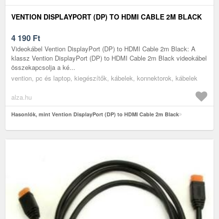
VENTION DISPLAYPORT (DP) TO HDMI CABLE 2M BLACK
4 190
Ft
Videokábel Vention DisplayPort (DP) to HDMI Cable 2m Black: A
klassz Vention DisplayPort (DP) to HDMI Cable 2m Black videokábel
összekapcsolja a ké...
vention, pc és laptop, kiegészítők, kábelek, konnektorok, kábelek
alza.hu
Hasonlók, mint Vention DisplayPort (DP) to HDMI Cable 2m Black