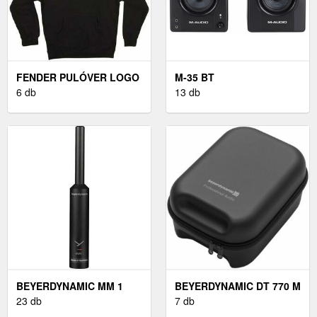
FENDER PULÓVER LOGO
M-35 BT
BLACK M
6 db
13 db
BEYERDYNAMIC MM 1
BEYERDYNAMIC DT 770 M
23 db
7 db