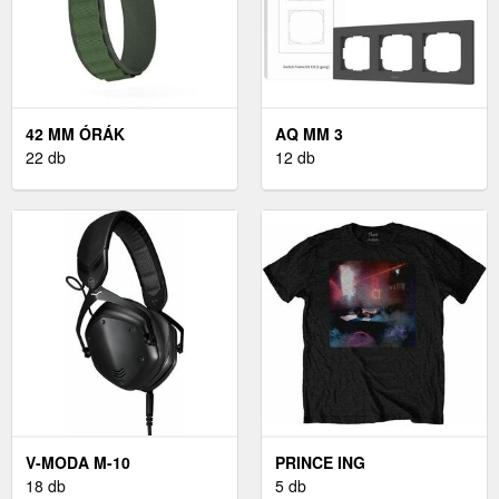
42 MM ÓRÁK
AQ MM 3
22 db
12 db
V-MODA M-10
PRINCE ING
18 db
WATERCOLOURS UNISEX
5 db