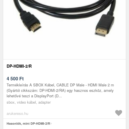
DP-HDMI-2/R
4 500
Ft
Termékleírás A SBOX Kábel, CABLE DP Male - HDMI Male 2 m
(Gyártói cikkszám: DP-HDMI-2/RA) egy hasznos eszköz, amely
lehetővé teszi a DisplayPort (D...
sbox, video kábel, adapter
arukereso.hu
Hasonlók, mint DP-HDMI-2/R