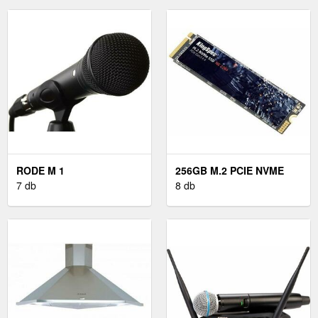
RODE M 1
256GB M.2 PCIE NVME
7 db
SSD
8 db