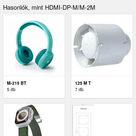
Hasonlók, mint HDMI-DP-M/M-2M
M-215 BT
125 M T
5 db
7 db