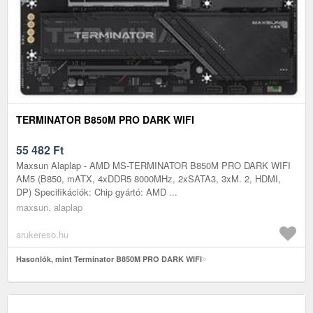
TERMINATOR B850M PRO DARK WIFI
55 482
Ft
Maxsun Alaplap - AMD MS-TERMINATOR B850M PRO DARK WIFI
AM5 (B850, mATX, 4xDDR5 8000MHz, 2xSATA3, 3xM. 2, HDMI,
DP) Specifikációk: Chip gyártó: AMD ...
maxsun, alaplap
arukereso.hu
Hasonlók, mint Terminator B850M PRO DARK WIFI