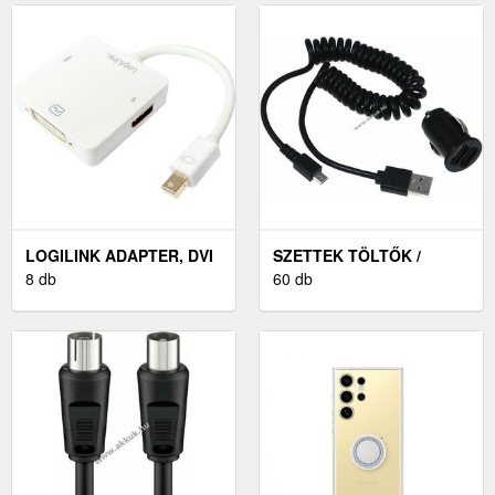
LOGILINK ADAPTER, DVI
SZETTEK TÖLTŐK /
--> HDMI
8 db
ADAPTEREK / KÁBELEK
60 db
ÁLTALÁNOS