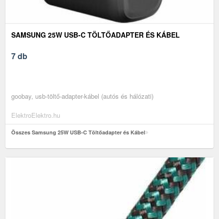
SAMSUNG 25W USB-C TÖLTŐADAPTER ÉS KÁBEL
7 db
goobay, usb-töltő-adapter-kábel (autós és hálózati)
ElektroElektro.hu
Összes Samsung 25W USB-C Töltőadapter és Kábel