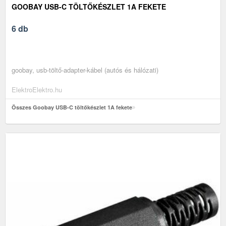
GOOBAY USB-C TÖLTŐKÉSZLET 1A FEKETE
6 db
goobay, usb-töltő-adapter-kábel (autós és hálózati)
ElektroElektro.hu
Összes Goobay USB-C töltőkészlet 1A fekete