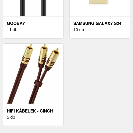
GOOBAY
SAMSUNG GALAXY S24
ANTENNAKÁBEL KOAX-
11 db
ULTRA TOK - ÁTLÁTSZÓ
10 db
CSATLAKOZÓ > KOAX-
CSATLAKOZÓ 5M
HIFI KÁBELEK - CINCH
KÁBELEK
5 db