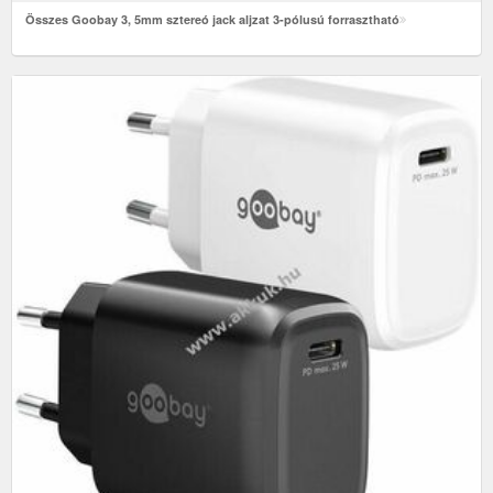
Összes Goobay 3, 5mm sztereó jack aljzat 3-pólusú forrasztható