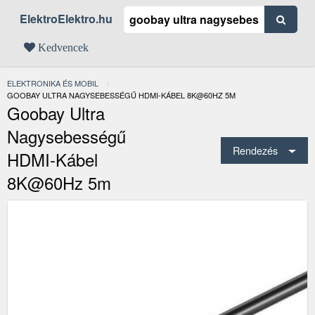
ElektroElektro.hu
Kedvencek
ELEKTRONIKA ÉS MOBIL
JELENLEGI:
GOOBAY ULTRA NAGYSEBESSÉGŰ HDMI-KÁBEL 8K@60HZ 5M
Goobay Ultra
Nagysebességű
Rendezés
HDMI-Kábel
8K@60Hz 5m