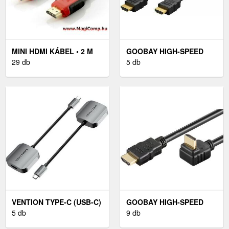
MINI HDMI KÁBEL • 2 M
GOOBAY HIGH-SPEED
29 db
HDMI KÁBEL ETHERNET
5 db
4K60HZ 10M
VENTION TYPE-C (USB-C)
GOOBAY HIGH-SPEED
TO HDMI CONVERTER
5 db
HDMI KÁBEL ETHERNET
9 db
4K/60HZ 3M