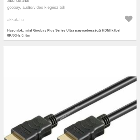
SoundBarok
goobay, audio/video kiegészítők
akkuk.hu
Hasonlók, mint Goobay Plus Series Ultra nagysebességű HDMI kábel
8K/60Hz 0, 5m