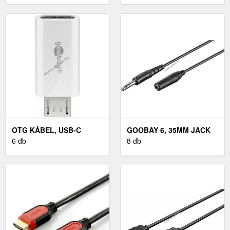
OTG KÁBEL, USB-C
GOOBAY 6, 35MM JACK
DUGÓ - USB ALJZAT
6 db
DUGÓ SZTEREÓ 3
8 db
PÓLUSÚ