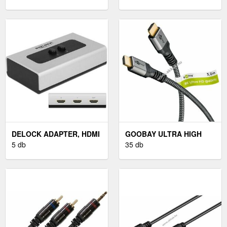
DELOCK ADAPTER, HDMI
GOOBAY ULTRA HIGH
-> 2X HDMI
5 db
SPEED HDMI KÁBEL 8K
35 db
60HZ