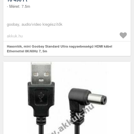
- Méret: 7.5m
goobay, audio/video kiegészítők
akkuk.hu
Hasonlók, mint Goobay Standard Ultra nagysebességű HDMI kábel
Ethernettel 8K/60Hz 7, 5m