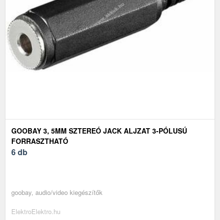
GOOBAY 3, 5MM SZTEREÓ JACK ALJZAT 3-PÓLUSÚ
FORRASZTHATÓ
6 db
goobay, audio/video kiegészítők
ElektroElektro.hu