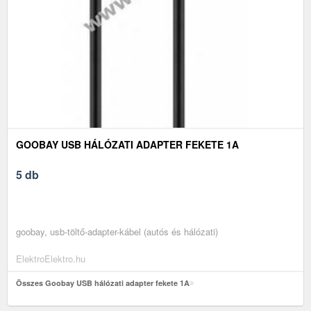
GOOBAY USB HÁLÓZATI ADAPTER FEKETE 1A
5 db
goobay, usb-töltő-adapter-kábel (autós és hálózati)
ElektroElektro.hu
Összes Goobay USB hálózati adapter fekete 1A