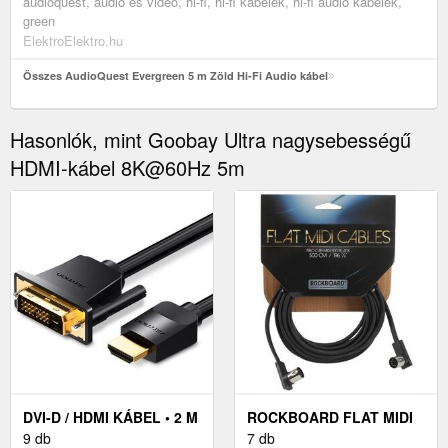
audioquest, audio és videó, hi-fi, hi-fi kábelek, hi-fi audio kábelek,
green
ElektroElektro.hu
Összes AudioQuest Evergreen 5 m Zöld Hi-Fi Audio kábel
Hasonlók, mint Goobay Ultra nagysebességű
HDMI-kábel 8K@60Hz 5m
DVI-D / HDMI KÁBEL • 2 M
ROCKBOARD FLAT MIDI
9 db
CABLE - 5 M BLACK
7 db