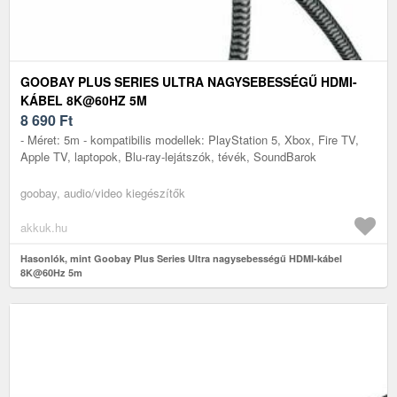
GOOBAY PLUS SERIES ULTRA NAGYSEBESSÉGŰ HDMI-
KÁBEL 8K@60HZ 5M
8 690
Ft
- Méret: 5m - kompatibilis modellek: PlayStation 5, Xbox, Fire TV,
Apple TV, laptopok, Blu-ray-lejátszók, tévék, SoundBarok
goobay, audio/video kiegészítők
akkuk.hu
Hasonlók, mint Goobay Plus Series Ultra nagysebességű HDMI-kábel
8K@60Hz 5m