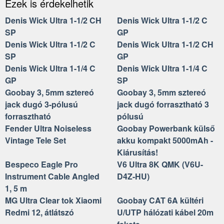
Ezek is érdekelhetik
Denis Wick Ultra 1-1/2 CH
Denis Wick Ultra 1-1/2 C
SP
GP
Denis Wick Ultra 1-1/2 C
Denis Wick Ultra 1-1/2 CH
SP
GP
Denis Wick Ultra 1-1/4 C
Denis Wick Ultra 1-1/4 C
GP
SP
Goobay 3, 5mm sztereó
Goobay 3, 5mm sztereó
jack dugó 3-pólusú
jack dugó forrasztható 3
forrasztható
pólusú
Fender Ultra Noiseless
Goobay Powerbank külső
Vintage Tele Set
akku kompakt 5000mAh -
Kiárusítás!
Bespeco Eagle Pro
V6 Ultra 8K QMK (V6U-
Instrument Cable Angled
D4Z-HU)
1, 5 m
MG Ultra Clear tok Xiaomi
Goobay CAT 6A kültéri
Redmi 12, átlátszó
U/UTP hálózati kábel 20m