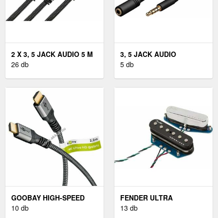
2 X 3, 5 JACK AUDIO 5 M
3, 5 JACK AUDIO
26 db
HOSSZABBÍTÓ 5M
5 db
GOOBAY HIGH-SPEED
FENDER ULTRA
HDMI KÁBEL ETHERNET
10 db
NOISELESS TELE
13 db
4K/60HZ 2M
VINTAGE HANGSZEDŐ