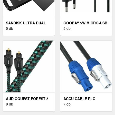
SANDISK ULTRA DUAL
GOOBAY 5W MICRO-USB
GO 512GB USB-C
5 db
TÖLTŐKÉSZLET
5 db
HÁLÓZATI ADAPTERREL
1M FEKETE
AUDIOQUEST FOREST 5
ACCU CABLE PLC
M ZÖLD HI-FI OPTIKAI
9 db
LOCKING 5 M TÁPKÁBEL
7 db
KÁBEL