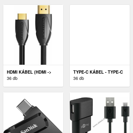
HDMI KÁBEL (HDMI ->
TYPE-C KÁBEL - TYPE-C
HDMI MINI) 5M
36 db
FEHÉR
36 db