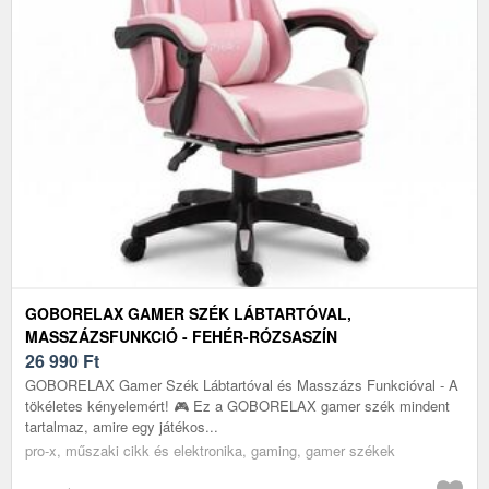
GOBORELAX GAMER SZÉK LÁBTARTÓVAL,
MASSZÁZSFUNKCIÓ - FEHÉR-RÓZSASZÍN
26 990
Ft
GOBORELAX Gamer Szék Lábtartóval és Masszázs Funkcióval - A
tökéletes kényelemért! 🎮 Ez a GOBORELAX gamer szék mindent
tartalmaz, amire egy játékos...
pro-x, műszaki cikk és elektronika, gaming, gamer székek