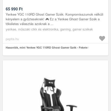
65 990
Ft
Yenkee YGC 110RD Ghost Gamer Szék: Kompromisszumok nélküli
kényelem a győzteseknek! 🎮 Ez a Yenkee Ghost Gamer Szék a
tökéletes választás azoknak a ...
yenkee, műszaki cikk és elektronika, gaming, gamer székek
pepita.hu
Hasonlók, mint Yenkee YGC 110RD Ghost Gamer Szék - Fekete