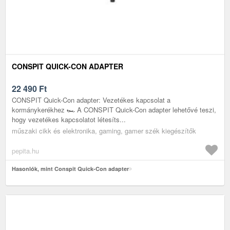
CONSPIT QUICK-CON ADAPTER
22 490
Ft
CONSPIT Quick-Con adapter: Vezetékes kapcsolat a
kormánykerékhez 🏎️ A CONSPIT Quick-Con adapter lehetővé teszi,
hogy vezetékes kapcsolatot létesíts...
műszaki cikk és elektronika, gaming, gamer szék kiegészítők
pepita.hu
Hasonlók, mint Conspit Quick-Con adapter