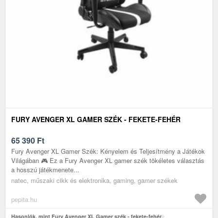
FURY AVENGER XL GAMER SZÉK - FEKETE-FEHÉR
65 390
Ft
Fury Avenger XL Gamer Szék: Kényelem és Teljesítmény a Játékok
Világában 🎮 Ez a Fury Avenger XL gamer szék tökéletes választás
a hosszú játékmenete...
natec, műszaki cikk és elektronika, gaming, gamer székek
pepita.hu
Hasonlók, mint Fury Avenger XL Gamer szék - fekete-fehér