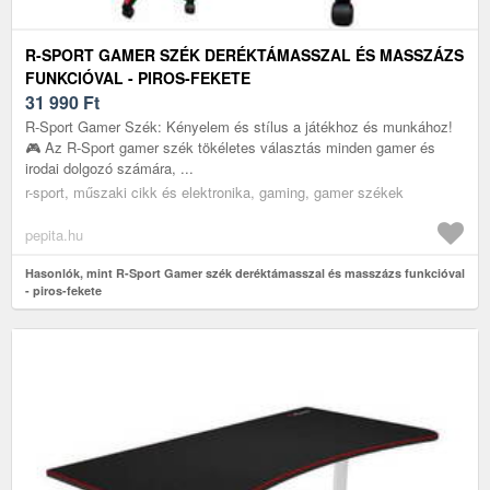
R-SPORT GAMER SZÉK DERÉKTÁMASSZAL ÉS MASSZÁZS
FUNKCIÓVAL - PIROS-FEKETE
31 990
Ft
R-Sport Gamer Szék: Kényelem és stílus a játékhoz és munkához!
🎮 Az R-Sport gamer szék tökéletes választás minden gamer és
irodai dolgozó számára, ...
r-sport, műszaki cikk és elektronika, gaming, gamer székek
pepita.hu
Hasonlók, mint R-Sport Gamer szék deréktámasszal és masszázs funkcióval
- piros-fekete