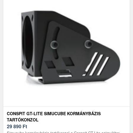
CONSPIT GT-LITE SIMUCUBE KORMÁNYBÁZIS
TARTÓKONZOL
29 890
Ft
Simucube kormánybázis tsrtókonzol a Conspit GT-Lite szimulátor