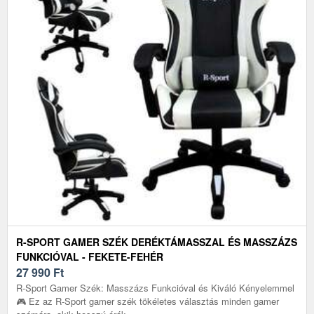
R-SPORT GAMER SZÉK DERÉKTÁMASSZAL ÉS MASSZÁZS
FUNKCIÓVAL - FEKETE-FEHÉR
27 990
Ft
R-Sport Gamer Szék: Masszázs Funkcióval és Kiváló Kényelemmel
🎮 Ez az R-Sport gamer szék tökéletes választás minden gamer