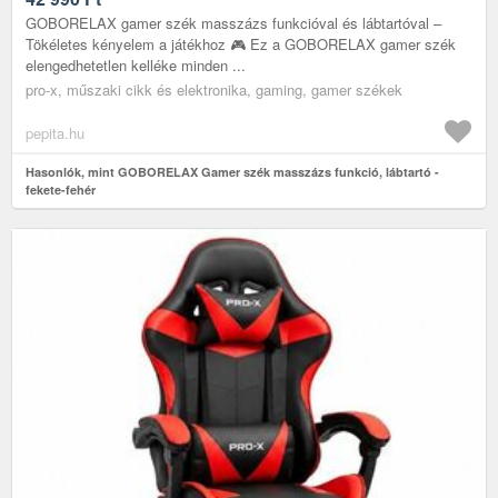
GOBORELAX gamer szék masszázs funkcióval és lábtartóval –
Tökéletes kényelem a játékhoz 🎮 Ez a GOBORELAX gamer szék
elengedhetetlen kelléke minden ...
pro-x, műszaki cikk és elektronika, gaming, gamer székek
pepita.hu
Hasonlók, mint GOBORELAX Gamer szék masszázs funkció, lábtartó -
fekete-fehér