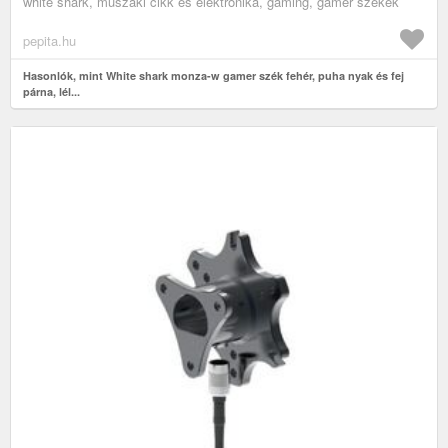
white shark, műszaki cikk és elektronika, gaming, gamer székek
pepita.hu
Hasonlók, mint White shark monza-w gamer szék fehér, puha nyak és fej
párna, lél...