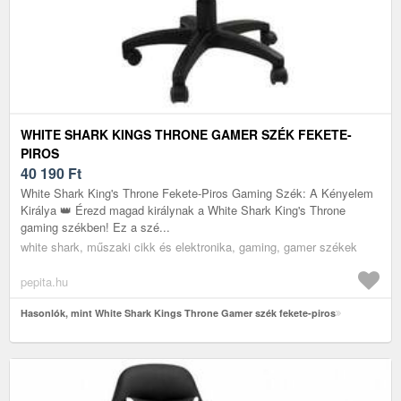
WHITE SHARK KINGS THRONE GAMER SZÉK FEKETE-
PIROS
40 190
Ft
White Shark King's Throne Fekete-Piros Gaming Szék: A Kényelem
Királya 👑 Érezd magad királynak a White Shark King's Throne
gaming székben! Ez a szé...
white shark, műszaki cikk és elektronika, gaming, gamer székek
pepita.hu
Hasonlók, mint White Shark Kings Throne Gamer szék fekete-piros