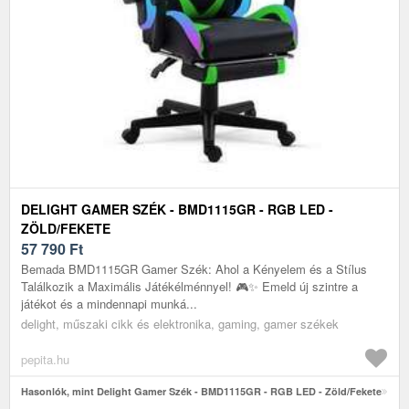
DELIGHT GAMER SZÉK - BMD1115GR - RGB LED -
ZÖLD/FEKETE
57 790
Ft
Bemada BMD1115GR Gamer Szék: Ahol a Kényelem és a Stílus
Találkozik a Maximális Játékélménnyel! 🎮✨ Emeld új szintre a
játékot és a mindennapi munká...
delight, műszaki cikk és elektronika, gaming, gamer székek
pepita.hu
Hasonlók, mint Delight Gamer Szék - BMD1115GR - RGB LED - Zöld/Fekete