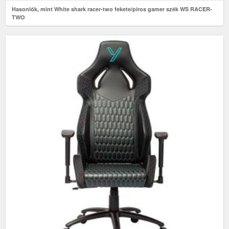
Hasonlók, mint White shark racer-two fekete/piros gamer szék WS RACER-
TWO