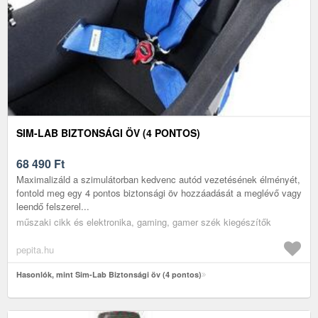
SIM-LAB BIZTONSÁGI ÖV (4 PONTOS)
68 490
Ft
Maximalizáld a szimulátorban kedvenc autód vezetésének élményét,
fontold meg egy 4 pontos biztonsági öv hozzáadását a meglévő vagy
leendő felszerel...
műszaki cikk és elektronika, gaming, gamer szék kiegészítők
pepita.hu
Hasonlók, mint Sim-Lab Biztonsági öv (4 pontos)