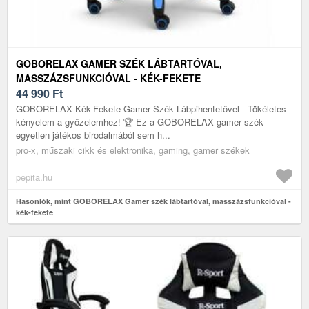
GOBORELAX GAMER SZÉK LÁBTARTÓVAL,
MASSZÁZSFUNKCIÓVAL - KÉK-FEKETE
44 990
Ft
GOBORELAX Kék-Fekete Gamer Szék Lábpihentetővel - Tökéletes
kényelem a győzelemhez! 🏆 Ez a GOBORELAX gamer szék
egyetlen játékos birodalmából sem h...
pro-x, műszaki cikk és elektronika, gaming, gamer székek
pepita.hu
Hasonlók, mint GOBORELAX Gamer szék lábtartóval, masszázsfunkcióval -
kék-fekete