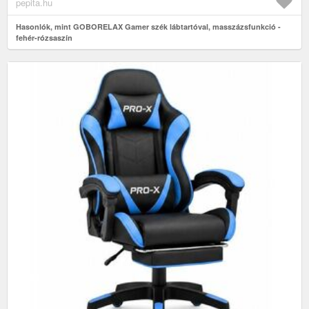
pepita.hu
Hasonlók, mint GOBORELAX Gamer szék lábtartóval, masszázsfunkció -
fehér-rózsaszín