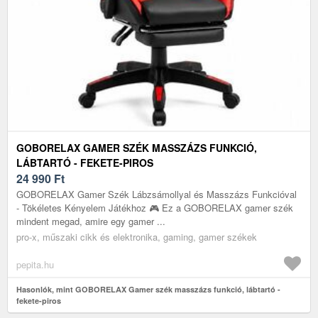
GOBORELAX GAMER SZÉK MASSZÁZS FUNKCIÓ,
LÁBTARTÓ - FEKETE-PIROS
24 990
Ft
GOBORELAX Gamer Szék Lábzsámollyal és Masszázs Funkcióval
- Tökéletes Kényelem Játékhoz 🎮 Ez a GOBORELAX gamer szék
mindent megad, amire egy gamer ...
pro-x, műszaki cikk és elektronika, gaming, gamer székek
pepita.hu
Hasonlók, mint GOBORELAX Gamer szék masszázs funkció, lábtartó -
fekete-piros