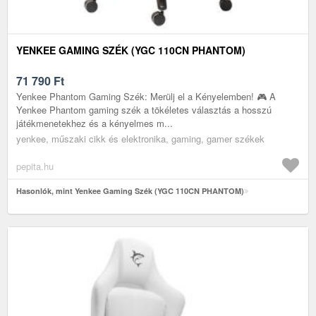
YENKEE GAMING SZÉK (YGC 110CN PHANTOM)
71 790
Ft
Yenkee Phantom Gaming Szék: Merülj el a Kényelemben! 🎮 A
Yenkee Phantom gaming szék a tökéletes választás a hosszú
játékmenetekhez és a kényelmes m...
yenkee, műszaki cikk és elektronika, gaming, gamer székek
pepita.hu
Hasonlók, mint Yenkee Gaming Szék (YGC 110CN PHANTOM)