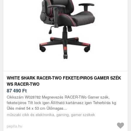
WHITE SHARK RACER-TWO FEKETE/PIROS GAMER SZÉK
WS RACER-TWO
87 490
Ft
Cikkszám W028782 Megnevezés RACER-TWo Gamer szék,
fekete/piros Tilt lock igen Állítható kartámasz igen Teherbírás kg
Ülés méret 54 x 53 cm Ülőmagas...
műszaki cikk és elektronika, gaming, gamer székek
pepita.hu