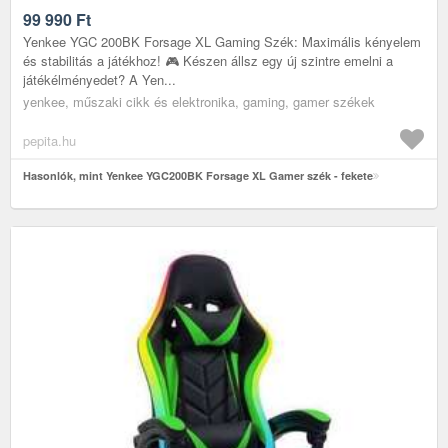
99 990
Ft
Yenkee YGC 200BK Forsage XL Gaming Szék: Maximális kényelem
és stabilitás a játékhoz! 🎮 Készen állsz egy új szintre emelni a
játékélményedet? A Yen...
yenkee, műszaki cikk és elektronika, gaming, gamer székek
pepita.hu
Hasonlók, mint Yenkee YGC200BK Forsage XL Gamer szék - fekete