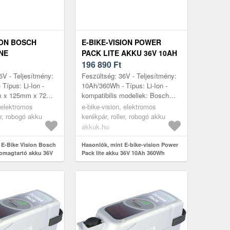
ION BOSCH
E-BIKE-VISION POWER
NE
PACK LITE AKKU 36V 10AH
RTÓ AKKU 36V
360WH CSOMAGTARTÓ
196 890
Ft
 LI-ION
KOMPATIBILIS BOSCH
6V - Teljesítmény:
Feszültség: 36V - Teljesítmény:
ACTIVE/PERFORMANCE
Típus: Li-Ion -
10Ah/360Wh - Típus: Li-Ion -
m x 125mm x 72mm
kompatibilis modellek: Bosch
 modellek:
ActiveLine, Bosch ActiveLine
, elektromos
e-bike-vision, elektromos
0 Classic, Bosch
Plus, Bosch Performance Line...
er, robogó akku
kerékpár, roller, robogó akku
akkuk.hu
 E-Bike Vision Bosch
Hasonlók, mint E-bike-vision Power
somagtartó akku 36V
Pack lite akku 36V 10Ah 360Wh
-Ion
csomagtartó kompatibilis Bosch
Active/Performance