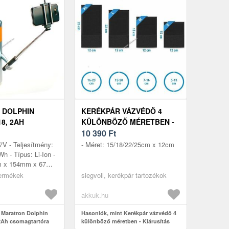
 DOLPHIN
KERÉKPÁR VÁZVÉDŐ 4
18, 2AH
KÜLÖNBÖZŐ MÉRETBEN -
RTÓRA
KIÁRUSÍTÁS
10 390
Ft
Ő AKKU LI-ION
7V - Teljesítmény:
- Méret: 15/18/22/25cm x 12cm
h - Típus: Li-Ion -
m x 154mm x 67mm
s modellek: MiFa,
termékek
siegvoll, kerékpár tartozékok
 ALDI, Tr...
akkuk.hu
 Maratron Dolphin
Hasonlók, mint Kerékpár vázvédő 4
2Ah csomagtartóra
különböző méretben - Kiárusítás