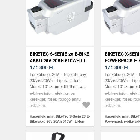
BIKETEC S-SERIE 28 E-BIKE
BIKETEC X-SERI
AKKU 26V 20AH 510WH LI-
POWERPACK E-
ION
171 390
Ft
26V 20AH 510WH
171 390
Ft
Feszültség: 26V - Teljesítmény:
Feszültség: 26V - 
20Ah/520Wh - Típus: Li-Ion -
20Ah/520Wh - Típus
Méret: 131.8mm x 99.9mm x
Méret: 131.8mm x
255mm - kompatibilis modellek:
255mm - kompatibil
e-bike-vision, elektromos
e-bike-vision, elek
Panasonic NKY190B02,
Panasonic NKY190
kerékpár, roller, robogó akku
kerékpár, roller, ro
NKY210B2...
NKY210B2...
akkuk.hu
akkuk.hu
Hasonlók, mint BikeTec S-Serie 28 E-
Hasonlók, mint BikeT
Bike akku 26V 20Ah 510Wh Li-Ion
Powerpack e-bike ak
510Wh Li-Ion