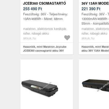
JCEB360 CSOMAGTARTÓ
36V 13AH MODE
AKKU 36V 13AH E-BIKE
255 490
Ft
PROPHETE / TR
221 390
Ft
TÖLTŐVEL
CSOMAGTARTÓ
Feszültség: 36V - Teljesítmény:
Feszültség: 36V - 
13Ah/468Wh - Méret: 68mm
13000mAh/468Wh -
55mm - kompatibili
Prophete 1653, 191
maratron, elektromos kerékpár,
maratron, elektrom
1972, 1973, 1987, 
roller, robogó akku
roller, robogó akku
2934...
akkuk.hu
akkuk.hu
Hasonlók, mint Maratron Joycube
Hasonlók, mint Marat
JCEB360 csomagtartó akku 36V
akku 36V 13Ah Model
13Ah e-bike töltővel
PROPHETE / TRIO cs