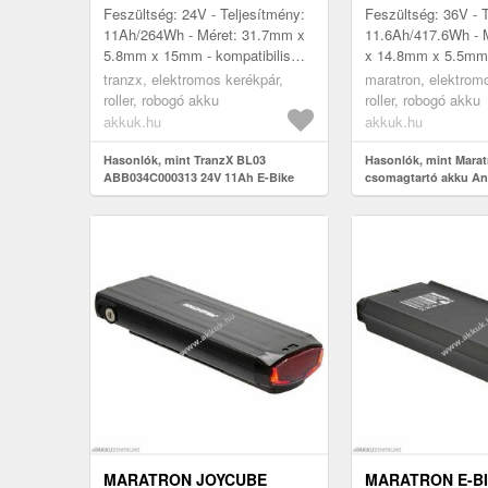
AKKU
37V 12AH
Feszültség: 24V - Teljesítmény:
Feszültség: 36V - 
11Ah/264Wh - Méret: 31.7mm x
11.6Ah/417.6Wh - 
5.8mm x 15mm - kompatibilis
x 14.8mm x 5.5mm -
modellek: Sachs elo-Bike deluxe,
modellek: Ansmann
tranzx, elektromos kerékpár,
maratron, elektrom
Electra deluxe, Winora S2...
Porta, Wheelstöm, 
roller, robogó akku
roller, robogó akku
akkuk.hu
akkuk.hu
Hasonlók, mint TranzX BL03
Hasonlók, mint Marat
ABB034C000313 24V 11Ah E-Bike
csomagtartó akku A
csomagtartó akku
PortaPower 37V 12Ah
MARATRON JOYCUBE
MARATRON E-B