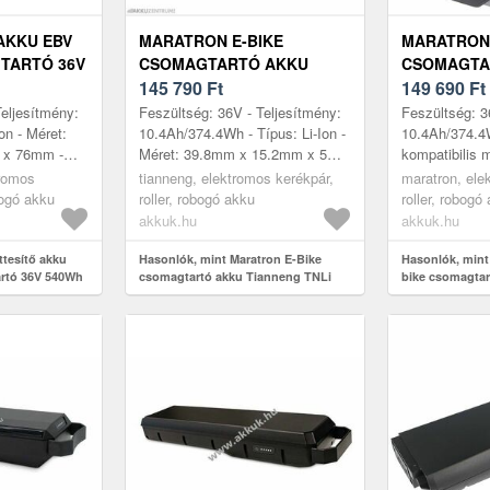
AKKU EBV
MARATRON E-BIKE
MARATRON 
TARTÓ 36V
CSOMAGTARTÓ AKKU
CSOMAGTA
ION
TIANNENG TNLI 36V 10, 4AH
145 790
Ft
10, 4AH (3
149 690
Ft
374WH LI-ION
TELEFUNK
Teljesítmény:
Feszültség: 36V - Teljesítmény:
Feszültség: 3
CHRISSON
on - Méret:
10.4Ah/374.4Wh - Típus: Li-Ion -
10.4Ah/374.4
 x 76mm -
Méret: 39.8mm x 15.2mm x 5mm
kompatibilis 
lek: BBR 240
- kompatibilis modellek: Cyco (
Z802, Green 7
tromos
tianneng, elektromos kerékpár,
maratron, ele
 275 007 ...
Aldi) (VP2) Prophete ...
Telefunken Mul
bogó akku
roller, robogó akku
roller, robogó
akkuk.hu
akkuk.hu
ttesítő akku
Hasonlók, mint Maratron E-Bike
Hasonlók, mint
rtó 36V 540Wh
csomagtartó akku Tianneng TNLi
bike csomagtar
36V 10, 4Ah 374Wh Li-Ion
(374Wh) Telef
Chrisson