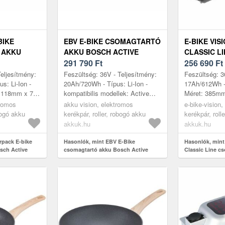
BIKE
EBV E-BIKE CSOMAGTARTÓ
E-BIKE VIS
 AKKU
AKKU BOSCH ACTIVE
CLASSIC LI
PLUS) /
(PLUS) / PERFORMANCE
291 790
Ft
CSOMAGTA
256 690
Ft
CX) 36V
(CX) HAJTÁSRENDSZERHEZ
17AH 612WH
Teljesítmény:
Feszültség: 36V - Teljesítmény:
Feszültség: 3
, 10AH
36V 20AH/720WH
s: Li-Ion -
20Ah/720Wh - Típus: Li-Ion -
17Ah/612Wh - 
 118mm x 76,
kompatibilis modellek: Active
Méret: 385m
 modellek:
Line Active Line Plus
- kompatibilis
tromos
akku vision, elektromos
e-bike-vision
ine P...
Performance Line Performance
PowerPack 40
bogó akku
kerékpár, roller, robogó akku
kerékpár, roll
Line CX
Clas...
akkuk.hu
akkuk.hu
rpack E-bike
Hasonlók, mint EBV E-Bike
Hasonlók, mint
sch Active
csomagtartó akku Bosch Active
Classic Line c
(CX) 36V
(Plus) / Performance (CX)
17Ah 612Wh Li
hajtásrendszerhez 36V 20Ah/720Wh