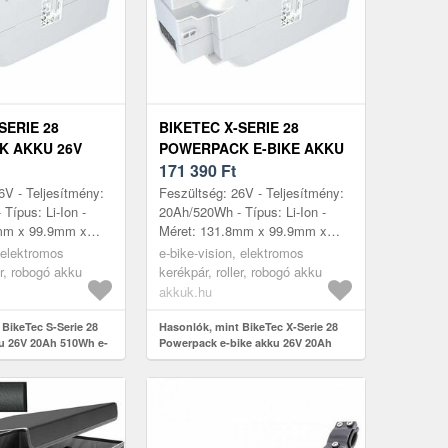
SERIE 28
BIKETEC X-SERIE 28
K AKKU 26V
POWERPACK E-BIKE AKKU
H E-BIKE
26V 20AH 510WH
171 390
Ft
6V - Teljesítmény:
Feszültség: 26V - Teljesítmény:
Típus: Li-Ion -
20Ah/520Wh - Típus: Li-Ion -
mm x 99.9mm x
Méret: 131.8mm x 99.9mm x
255mm - kompatibilis modellek:
, elektromos
e-bike-vision, elektromos
Panasonic 26V hajtás, BikeTec...
er, robogó akku
kerékpár, roller, robogó akku
akkuk.hu
 BikeTec S-Serie 28
Hasonlók, mint BikeTec X-Serie 28
u 26V 20Ah 510Wh e-
Powerpack e-bike akku 26V 20Ah
510Wh