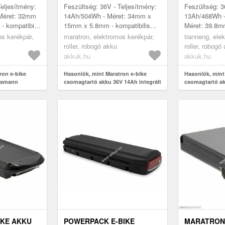
HÁTSÓLÁMPA
Teljesítmény:
Feszültség: 36V - Teljesítmény:
Feszültség: 3
Méret: 32mm
14Ah/504Wh - Méret: 34mm x
13Ah/468Wh - 
 kompatibilis
15mm x 5.8mm - kompatibilis
Méret: 39.8
, Bafang,
modellek: Llobe City, Streetglider
kompatibilis 
os kerékpár,
maratron, elektromos kerékpár,
tianneng, ele
Tounis, M...
Aldi) (VP2) Pr
roller, robogó akku
roller, robogó
akkuk.hu
akkuk.hu
ron e-bike
Hasonlók, mint Maratron e-bike
Hasonlók, mint
nsmann
csomagtartó akku 36V 14Ah integrált
csomagtartó ak
hátsólámpa
13Ah ezüst e-b
IKE AKKU
POWERPACK E-BIKE
MARATRON 