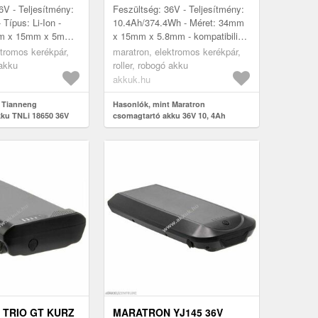
HÁTSÓLÁMPÁVAL E-BIKE
6V - Teljesítmény:
Feszültség: 36V - Teljesítmény:
Típus: Li-Ion -
10.4Ah/374.4Wh - Méret: 34mm
mm x 15mm x 5mm -
x 15mm x 5.8mm - kompatibilis
modellek: Cyco (
modellek: Llobe City, Streetglider
ktromos kerékpár,
maratron, elektromos kerékpár,
ophete ( Real...
 akku
roller, robogó akku
akkuk.hu
 Tianneng
Hasonlók, mint Maratron
ku TNLi 18650 36V
csomagtartó akku 36V 10, 4Ah
ike
beépített hátsólámpával e-bike
TRIO GT KURZ
MARATRON YJ145 36V