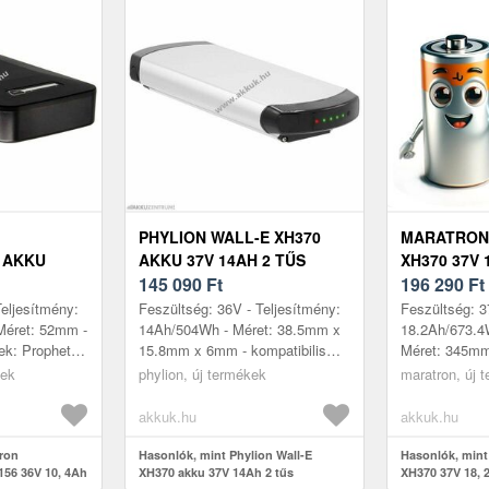
PHYLION WALL-E XH370
MARATRON
 AKKU
AKKU 37V 14AH 2 TŰS
XH370 37V 
AH
CSOMAGTARTÓ
145 090
Ft
CSOMAGTA
196 290
Ft
10E
SZERELHET
Teljesítmény:
Feszültség: 36V - Teljesítmény:
Feszültség: 3
Méret: 52mm -
14Ah/504Wh - Méret: 38.5mm x
18.2Ah/673.4W
lek: Prophete
15.8mm x 6mm - kompatibilis
Méret: 345m
ke, Prophete
modellek: Kreidler Vitality Pro,
- kompatibili
kek
phylion, új termékek
maratron, új 
Sams...
Peugeot CM-111, Puch Rabe...
Rex, Prophete,
akkuk.hu
akkuk.hu
tron
Hasonlók, mint Phylion Wall-E
Hasonlók, mint
156 36V 10, 4Ah
XH370 akku 37V 14Ah 2 tűs
XH370 37V 18, 