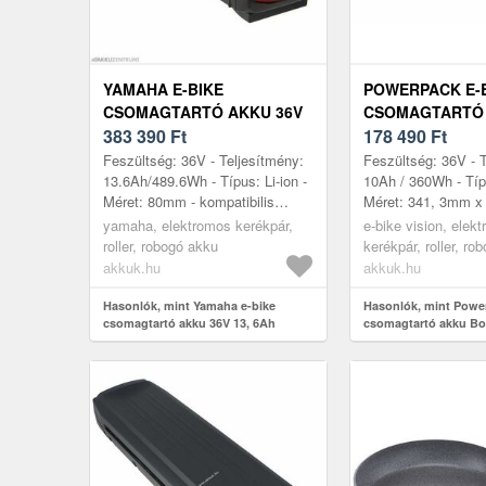
YAMAHA E-BIKE
POWERPACK E-
CSOMAGTARTÓ AKKU 36V
CSOMAGTARTÓ
13, 6AH 500WH PASB5 BOS-
383 390
Ft
BOSCH ACTIVE (
178 490
Ft
21 HÁTSÓLÁMPA NÉLKÜL
PERFORMANCE (
Feszültség: 36V - Teljesítmény:
Feszültség: 36V - 
RENDESZERHEZ
13.6Ah/489.6Wh - Típus: Li-ion -
10Ah / 360Wh - Típu
Méret: 80mm - kompatibilis
Méret: 341, 3mm x
modellek: Yamaha PW, PW-SE,
2mm - kompatibilis
yamaha, elektromos kerékpár,
e-bike vision, elek
PW-X
Active Line Active L
roller, robogó akku
kerékpár, roller, ro
akkuk.hu
akkuk.hu
Hasonlók, mint Yamaha e-bike
Hasonlók, mint Powe
csomagtartó akku 36V 13, 6Ah
csomagtartó akku Bo
500Wh PASB5 BOS-21 hátsólámpa
(Plus) / Performance 
nélkül
rendeszerhez, 10Ah