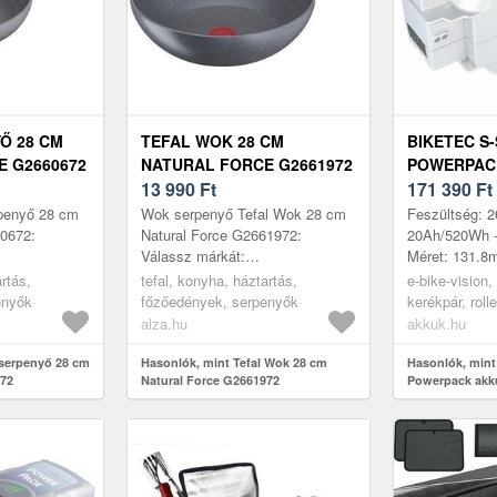
Ő 28 CM
TEFAL WOK 28 CM
BIKETEC S-
 G2660672
NATURAL FORCE G2661972
POWERPAC
13 990
Ft
20AH 510W
171 390
Ft
rpenyő 28 cm
Wok serpenyő Tefal Wok 28 cm
Feszültség: 2
60672:
Natural Force G2661972:
20Ah/520Wh - 
Válassz márkát:
Méret: 131.8
BevezetésFontos
255mm
rtás,
tefal, konyha, háztartás,
e-bike-vision
aMűszaki
információkGalériaMűszaki
enyők
főzőedények, serpenyők
kerékpár, roll
l Natural
adatokReceptekTefal Natural
alza.hu
akkuk.hu
Force G2...
 serpenyő 28 cm
Hasonlók, mint Tefal Wok 28 cm
Hasonlók, mint
672
Natural Force G2661972
Powerpack akk
bike