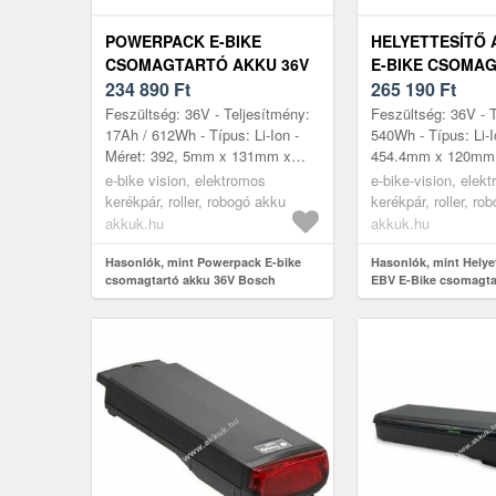
POWERPACK E-BIKE
HELYETTESÍTŐ 
CSOMAGTARTÓ AKKU 36V
E-BIKE CSOMAG
BOSCH CLASSIC LINE
234 890
Ft
540WH 15AH LI-
265 190
Ft
HAJTÁSRENDSZERHEZ,
Feszültség: 36V - Teljesítmény:
Feszültség: 36V - 
17AH
17Ah / 612Wh - Típus: Li-Ion -
540Wh - Típus: Li-I
Méret: 392, 5mm x 131mm x
454.4mm x 120mm
77mm - kompatibilis modellek:
kompatibilis model
e-bike vision, elektromos
e-bike-vision, elek
288Wh-os csomagtartó
(300 Wh Platinum) 0
kerékpár, roller, robogó akku
kerékpár, roller, ro
akkumul...
akkuk.hu
akkuk.hu
Hasonlók, mint Powerpack E-bike
Hasonlók, mint Helye
csomagtartó akku 36V Bosch
EBV E-Bike csomagta
Classic Line hajtásrendszerhez,
15Ah Li-Ion
17Ah