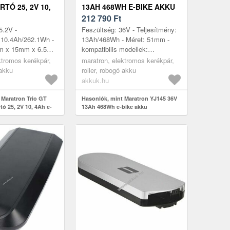
TÓ 25, 2V 10,
13AH 468WH E-BIKE AKKU
E AKKU
CSOMAGTARTÓ
212 790
Ft
TELEFUNKEN ZÜNDAPP
5.2V -
Feszültség: 36V - Teljesítmény:
CHRISSON
 10.4Ah/262.1Wh -
13Ah/468Wh - Méret: 51mm -
mm x 15mm x 6.5mm
kompatibilis modellek:
s modellek: Prophete
Telefunken Multitalent RC657,
ktromos kerékpár,
maratron, elektromos kerékpár,
Telefunken Multitalent RT540,
 akku
roller, robogó akku
Telef...
akkuk.hu
 Maratron Trio GT
Hasonlók, mint Maratron YJ145 36V
ó 25, 2V 10, 4Ah e-
13Ah 468Wh e-bike akku
csomagtartó Telefunken Zündapp
Chrisson