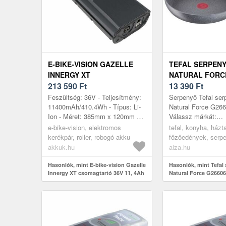
E-BIKE-VISION GAZELLE
TEFAL SERPENY
INNERGY XT
NATURAL FORCE
CSOMAGTARTÓ 36V 11,
213 590
Ft
13 390
Ft
4AH 416WH E-BIKE AKKU
Feszültség: 36V - Teljesítmény:
Serpenyő Tefal se
LI-ION
11400mAh/410.4Wh - Típus: Li-
Natural Force G26
Ion - Méret: 385mm x 120mm x
Válassz márkát:
70mm - kompatibilis modellek:
BevezetésFontos
e-bike-vision, elektromos
tefal, konyha, házta
Innergy Pure, Innergy XT, I...
információkGaléri
kerékpár, roller, robogó akku
főzőedények, serp
adatokReceptekTefa
akkuk.hu
alza.hu
Force G...
Hasonlók, mint E-bike-vision Gazelle
Hasonlók, mint Tefal
Innergy XT csomagtartó 36V 11, 4Ah
Natural Force G2660
416Wh e-bike akku Li-Ion