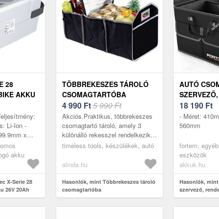
E 28
TÖBBREKESZES TÁROLÓ
AUTÓ CSO
BIKE AKKU
CSOMAGTARTÓBA
SZERVEZŐ,
 LI-ION
4 990
Ft
5 990 Ft
ÖSSZECSUK
18 190
Ft
KÉSZLET E
Teljesítmény:
Akciós.Praktikus, többrekeszes
- Méret: 410
: Li-Ion -
csomagtartó tároló, amely 3
560mm
 99.9mm x
különálló rekesszel rendelkezik,
is modellek:
köztük egy hőszigetelt
tromos
timeless tools, készülékek, autó
fortem, egyéb
B02,
rekesszel. Ideális autós
bogó akku
eszközök
kiegészítők, é...
alinda.hu
akkuk.hu
ec X-Serie 28
Hasonlók, mint Többrekeszes tároló
Hasonlók, mint
ku 26V 20Ah
csomagtartóba
szervező, rend
A készlet erejéi