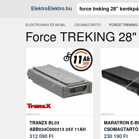
ElektroElektro.hu
ELEKTRONIKA ÉS MOBIL
CSOMAGTARTÓ
JELENLEGI:
FORCE TREKING 
Force TREKING 28" 
TRANZX BL03
MARATRON E-B
ABB034C000313 24V 11AH
CSOMAGTARTÓ
E-BIKE CSOMAGTARTÓ
312 090
Ft
ANSMANN POR
230 190
Ft