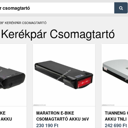
28" KERÉKPÁR CSOMAGTARTÓ
Kerékpár Csomagtartó
IKE
MARATRON E-BIKE
TIANNENG
 AKKU
CSOMAGTARTÓ AKKU 36V
AKKU TNLI 
TAPOWER
14AH INTEGRÁLT
230 190
Ft
EZÜST E-BI
242 690
Ft