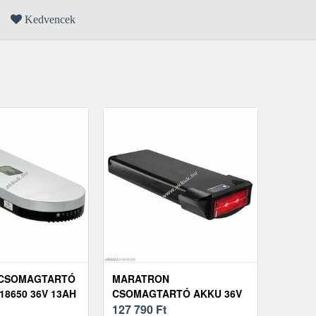
Kedvencek
 CSOMAGTARTÓ
MARATRON
18650 36V 13AH
CSOMAGTARTÓ AKKU 36V
KE
10, 4AH BEÉPÍTETT
127 790
Ft