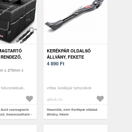
MAGTARTÓ
KERÉKPÁR OLDALSÓ
 RENDEZŐ,
ÁLLVÁNY, FEKETE
HATÓ - A
4 890
Ft
REJÉIG
mm x 270mm x
 felszerelések,
vhbw, kerékpár tartozékok
akkuk.hu
 Autó csomagtartó
Hasonlók, mint Kerékpár oldalsó
ező, összecsukható -
állvány, fekete
g