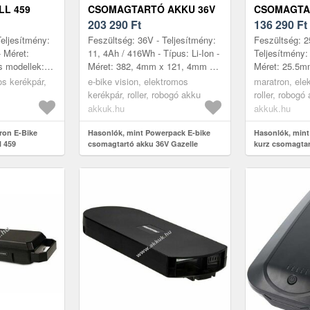
LL 459
CSOMAGTARTÓ AKKU 36V
CSOMAGTAR
IO
GAZELLE INNERGY
203 290
Ft
4AH E-BIK
136 290
Ft
TÍPUSOKHOZ, 17AH
Teljesítmény:
Feszültség: 36V - Teljesítmény:
Feszültség: 2
 Méret:
11, 4Ah / 416Wh - Típus: Li-Ion -
Teljesítmény:
s modellek:
Méret: 382, 4mm x 121, 4mm x
Méret: 25.5
4, 1935,
71, 5mm - kompatibilis modellek:
- kompatibili
os kerékpár,
e-bike vision, elektromos
maratron, ele
2653, 2914,
INNERGY INNERGY PUR...
TRIO
kerékpár, roller, robogó akku
roller, robogó
akkuk.hu
akkuk.hu
ron E-Bike
Hasonlók, mint Powerpack E-bike
Hasonlók, mint
l 459
csomagtartó akku 36V Gazelle
kurz csomagtart
omagtartó
Innergy típusokhoz, 17Ah
bike akku