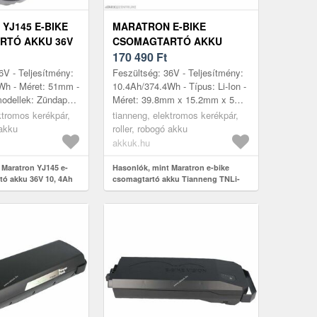
YJ145 E-BIKE
MARATRON E-BIKE
RTÓ AKKU 36V
CSOMAGTARTÓ AKKU
74WH)
TIANNENG TNLI-ITR 36V 10,
170 490
Ft
EN ZÜNDAPP
4AH 374WH LI-ION
6V - Teljesítmény:
Feszültség: 36V - Teljesítmény:
Wh - Méret: 51mm -
10.4Ah/374.4Wh - Típus: Li-Ion -
modellek: Zündapp
Méret: 39.8mm x 15.2mm x 5mm
.7 (Baujahr kb,
- kompatibilis modellek: Cyco (
ktromos kerékpár,
tianneng, elektromos kerékpár,
titalent R...
Aldi) (VP2) Prophete ...
 akku
roller, robogó akku
akkuk.hu
 Maratron YJ145 e-
Hasonlók, mint Maratron e-bike
tó akku 36V 10, 4Ah
csomagtartó akku Tianneng TNLi-
unken Zündapp
ITR 36V 10, 4Ah 374Wh Li-ion