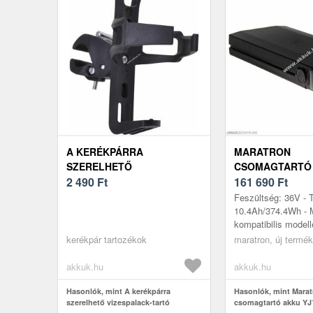
A KERÉKPÁRRA
MARATRON
SZERELHETŐ
CSOMAGTARTÓ
VIZESPALACK-TARTÓ
2 490
Ft
YJ156 36V 10, 4
161 690
Ft
SAMSUNG SDI36
Feszültség: 36V - 
BLAUPUNKT
10.4Ah/374.4Wh - 
kompatibilis model
Retro 28 City E-Bi
kerékpár tartozékok
maratron, új termé
Cargo 3R E-Bike, 
akkuk.hu
akkuk.hu
Hasonlók, mint A kerékpárra
Hasonlók, mint Mara
szerelhető vizespalack-tartó
csomagtartó akku YJ