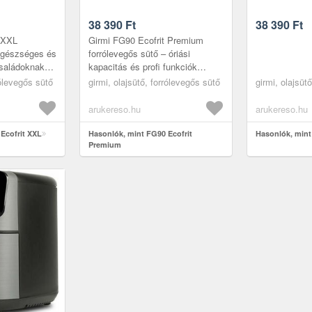
38 390
Ft
38 390
Ft
 XXL
Girmi FG90 Ecofrit Premium
Egészséges és
forrólevegős sütő – óriási
családoknak
kapacitás és profi funkciók
cofrit XXL
egyetlen készülékben A Girmi
rólevegős sütő
girmi, olajsütő, forrólevegős sütő
girmi, olajsüt
 2 literes
FG90 Ecofrit Premium
forrólevegős sü...
arukereso.hu
arukereso.hu
Ecofrit XXL
Hasonlók, mint FG90 Ecofrit
Hasonlók, mint
Premium