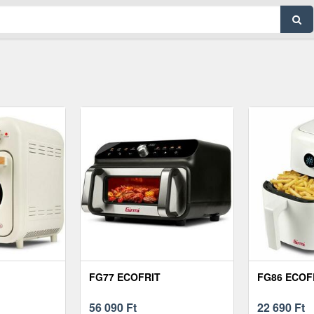
FG77 ECOFRIT
FG86 ECOF
56 090
Ft
22 690
Ft