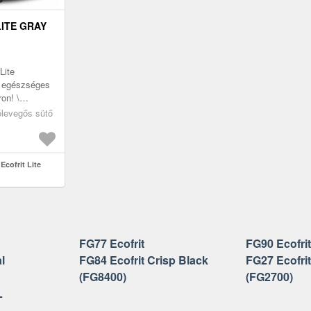
LITE GRAY
Lite
– egészséges
on! \
s sültkrumpli
rólevegős sütő
t falatok
cofrit Lite
FG77 Ecofrit
FG90 Ecofri
l
FG84 Ecofrit Crisp Black
FG27 Ecofrit
(FG8400)
(FG2700)
L