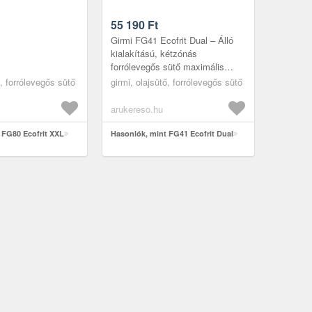
55 190
Ft
Girmi FG41 Ecofrit Dual – Álló
kialakítású, kétzónás
forrólevegős sütő maximális
helykihasználással ?? Két
ő, forrólevegős sütő
girmi, olajsütő, forrólevegős sütő
sütőtér, minimális helyigény A
Girmi FG4...
arukereso.hu
 FG80 Ecofrit XXL
Hasonlók, mint FG41 Ecofrit Dual