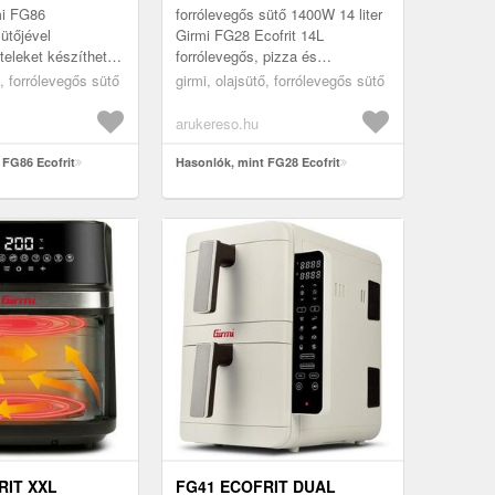
mi FG86
forrólevegős sütő 1400W 14 liter
ütőjével
Girmi FG28 Ecofrit 14L
eleket készíthet
forrólevegős, pizza és
rtásával és az
multifunkciós sütő A Girmi FG28
ő, forrólevegős sütő
girmi, olajsütő, forrólevegős sütő
karításával? Teljes
Ecofrit 14L forrólevegős, pizza
...
és m...
arukereso.hu
 FG86 Ecofrit
Hasonlók, mint FG28 Ecofrit
RIT XXL
FG41 ECOFRIT DUAL