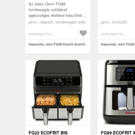
Az olasz Girmi FG88
forrólevegős sütőjével
egészséges ételeket készíthet
az íz és az energia
girmi, olajsütő, forrólevegős sütő
girmi, minisütő
megtakarításával? Teljes
mértékben igen! Ecofrit légsü...
arukereso.hu
arukereso.hu
Hasonlók, mint FG88 Ecofrit Ecofrit
Hasonlók, mint FG29 
FG22 ECOFRIT BIS
FG89 ECOFRIT 