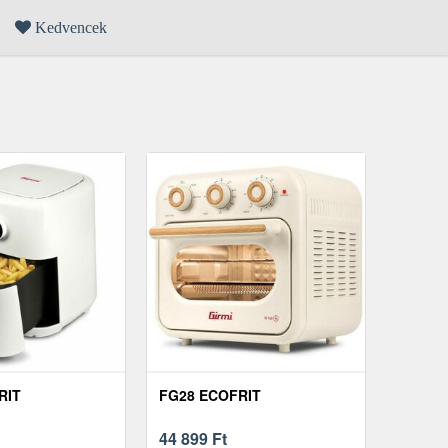
Kedvencek
RIT
FG28 ECOFRIT
44 899
Ft