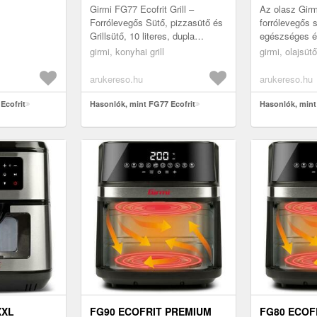
Girmi FG77 Ecofrit Grill –
Az olasz Gir
Forrólevegős Sütő, pizzasütő és
forrólevegős s
Grillsütő, 10 literes, dupla
egészséges ét
fűtőszállal A Girmi FG77 Ecofrit
az ízek megta
girmi, konyhai grill
girmi, olajsüt
Grill egy sokoldalú, 10 li...
energia megta
mértékben ige
arukereso.hu
arukereso.hu
Ecofrit
Hasonlók, mint FG77 Ecofrit
Hasonlók, mint
XXL
FG90 ECOFRIT PREMIUM
FG80 ECOF