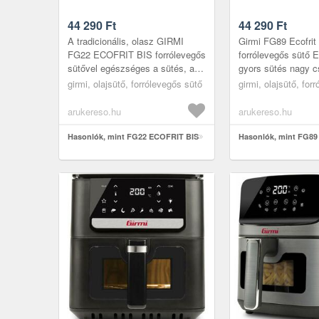
44 290
Ft
44 290
Ft
A tradicionális, olasz GIRMI
Girmi FG89 Ecofrit
FG22 ECOFRIT BIS forrólevegős
forrólevegős sütő 
sütővel egészséges a sütés, az
gyors sütés nagy 
íz megtartásával és kevesebb
is. A Girmi FG89 E
girmi, olajsütő, forrólevegős sütő
girmi, olajsütő, for
energia felhasználással? Tel...
forrólevegős sütő 9,
kap...
arukereso.hu
arukereso.hu
Hasonlók, mint FG22 ECOFRIT BIS
Hasonlók, mint FG89 