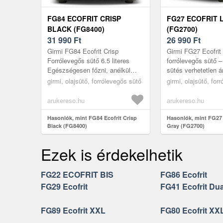
FG84 ECOFRIT CRISP
FG27 ECOFRIT 
BLACK (FG8400)
(FG2700)
31 990
Ft
26 990
Ft
Girmi FG84 Ecofrit Crisp
Girmi FG27 Ecofrit 
Forrólevegős sütő 6.5 literes
forrólevegős sütő 
Egészségesen főzni, anélkül
sütés verhetetlen ár
hogy lemondanánk az ízekről, és
Szeretnéd a ropogó
girmi, olajsütő, forrólevegős sütő
girmi, olajsütő, for
még energiát is spórolhatunk?
és aranybarnára sül
Ab...
élmén...
arukereso.hu
arukereso.hu
Hasonlók, mint FG84 Ecofrit Crisp
Hasonlók, mint FG27 E
Black (FG8400)
Gray (FG2700)
Ezek is érdekelhetik
FG22 ECOFRIT BIS
FG86 Ecofrit
FG29 Ecofrit
FG41 Ecofrit Dua
FG89 Ecofrit XXL
FG80 Ecofrit XX