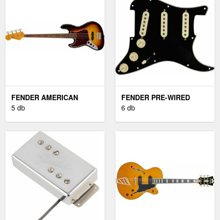
FENDER AMERICAN
FENDER PRE-WIRED
VINTAGE II 1966 3-COLOR
5 db
STRAT SSS 57/62
6 db
SUNBURST