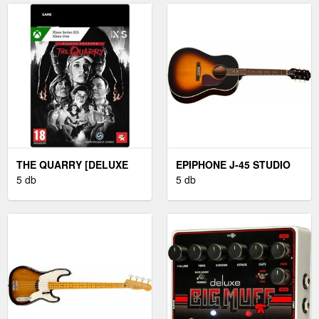
THE QUARRY [DELUXE
EPIPHONE J-45 STUDIO
EDITION] (PC)
5 db
VINTAGE SUNBURST
5 db