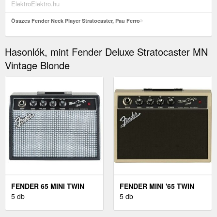
ElektroElektro.hu
Összes Fender Neck Player Stratocaster, Pau Ferro
Hasonlók, mint Fender Deluxe Stratocaster MN
Vintage Blonde
FENDER 65 MINI TWIN
FENDER MINI '65 TWIN
AMP
5 db
AMP
5 db