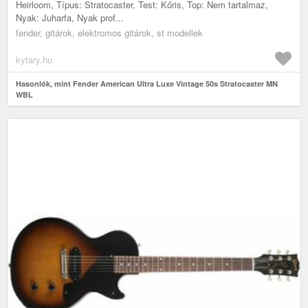
Heirloom, Típus: Stratocaster, Test: Kőris, Top: Nem tartalmaz,
Nyak: Juharfa, Nyak prof...
fender, gitárok, elektromos gitárok, st modellek
kytary.hu
Hasonlók, mint Fender American Ultra Luxe Vintage 50s Stratocaster MN
WBL