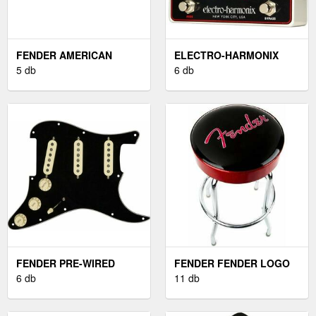
FENDER AMERICAN
ELECTRO-HARMONIX
VINTAGE II 1954 2-COLOR
5 db
DELUXE BIG MUFF
6 db
SUNBURST
FENDER PRE-WIRED
FENDER FENDER LOGO
STRAT SSS TX SPC
6 db
FEKETE BÁRSZÉK
11 db