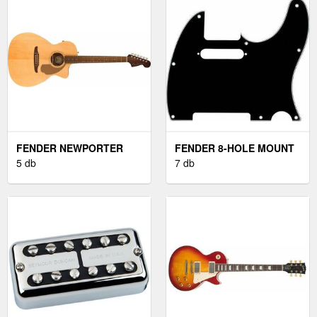
FENDER NEWPORTER
FENDER 8-HOLE MOUNT
PLAYER WN NAT
5 db
PICKGUARD
7 db