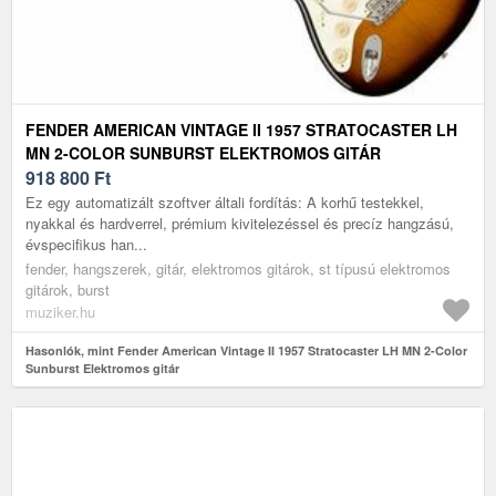
FENDER AMERICAN VINTAGE II 1957 STRATOCASTER LH
MN 2-COLOR SUNBURST ELEKTROMOS GITÁR
918 800
Ft
Ez egy automatizált szoftver általi fordítás: A korhű testekkel,
nyakkal és hardverrel, prémium kivitelezéssel és precíz hangzású,
évspecifikus han...
fender, hangszerek, gitár, elektromos gitárok, st típusú elektromos
gitárok, burst
muziker.hu
Hasonlók, mint Fender American Vintage II 1957 Stratocaster LH MN 2-Color
Sunburst Elektromos gitár