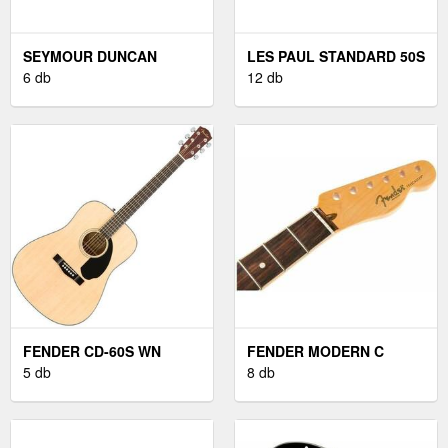
SEYMOUR DUNCAN
LES PAUL STANDARD 50S
PSYCLONE VINTAGE
6 db
VINTAGE SUNBURST
12 db
BRIDGE
FENDER CD-60S WN
FENDER MODERN C
NATURAL AKUSZTIKUS
5 db
TELECASTER 21
8 db
GITÁR
JUHARFA GITÁR NYAK