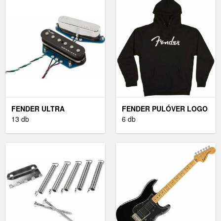
FENDER ULTRA
FENDER PULÓVER LOGO
NOISELESS TELE
13 db
BLACK M
6 db
VINTAGE