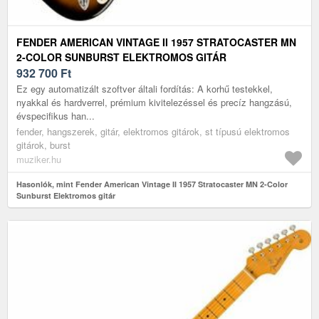
FENDER AMERICAN VINTAGE II 1957 STRATOCASTER MN
2-COLOR SUNBURST ELEKTROMOS GITÁR
932 700
Ft
Ez egy automatizált szoftver általi fordítás: A korhű testekkel,
nyakkal és hardverrel, prémium kivitelezéssel és precíz hangzású,
évspecifikus han...
fender, hangszerek, gitár, elektromos gitárok, st típusú elektromos
gitárok, burst
muziker.hu
Hasonlók, mint Fender American Vintage II 1957 Stratocaster MN 2-Color
Sunburst Elektromos gitár