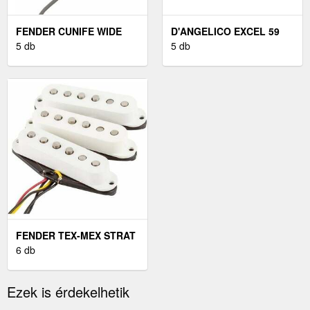
FENDER CUNIFE WIDE
D'ANGELICO EXCEL 59
RANGE NECK
5 db
VINTAGE NATURAL
5 db
FENDER TEX-MEX STRAT
HANGSZEDŐ
6 db
Ezek is érdekelhetik