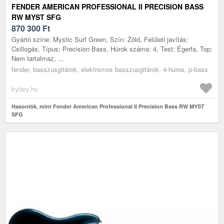
FENDER AMERICAN PROFESSIONAL II PRECISION BASS
RW MYST SFG
870 300
Ft
Gyártó színe: Mystic Surf Green, Szín: Zöld, Felületi javítás:
Csillogás, Típus: Precision Bass, Húrok száma: 4, Test: Égerfa, Top:
Nem tartalmaz, ...
fender, basszusgitárok, elektromos basszusgitárok, 4-húros, p-bass
kytary.hu
Hasonlók, mint Fender American Professional II Precision Bass RW MYST
SFG