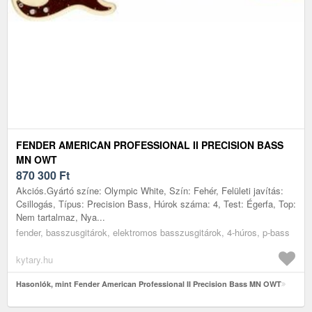
FENDER AMERICAN PROFESSIONAL II PRECISION BASS
MN OWT
870 300
Ft
Akciós.Gyártó színe: Olympic White, Szín: Fehér, Felületi javítás:
Csillogás, Típus: Precision Bass, Húrok száma: 4, Test: Égerfa, Top:
Nem tartalmaz, Nya...
fender, basszusgitárok, elektromos basszusgitárok, 4-húros, p-bass
kytary.hu
Hasonlók, mint Fender American Professional II Precision Bass MN OWT