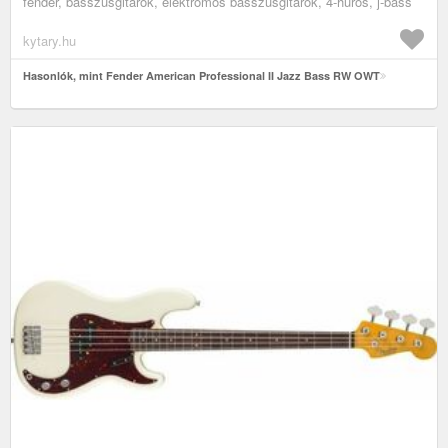
fender, basszusgitárok, elektromos basszusgitárok, 4-húros, j-bass
kytary.hu
Hasonlók, mint Fender American Professional II Jazz Bass RW OWT