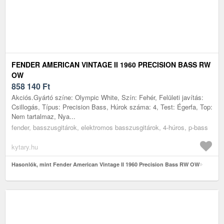
FENDER AMERICAN VINTAGE II 1960 PRECISION BASS RW
OW
858 140
Ft
Akciós.Gyártó színe: Olympic White, Szín: Fehér, Felületi javítás:
Csillogás, Típus: Precision Bass, Húrok száma: 4, Test: Égerfa, Top:
Nem tartalmaz, Nya...
fender, basszusgitárok, elektromos basszusgitárok, 4-húros, p-bass
kytary.hu
Hasonlók, mint Fender American Vintage II 1960 Precision Bass RW OW