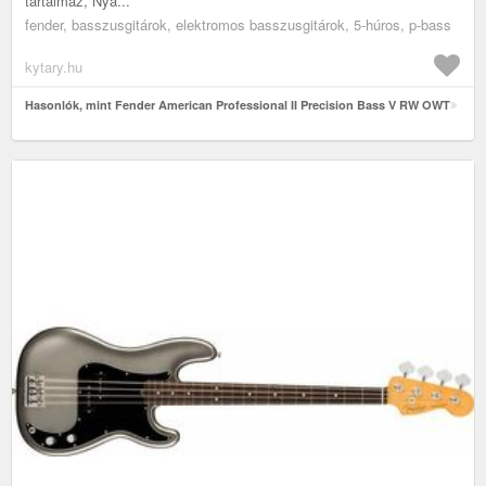
tartalmaz, Nya...
fender, basszusgitárok, elektromos basszusgitárok, 5-húros, p-bass
kytary.hu
Hasonlók, mint Fender American Professional II Precision Bass V RW OWT