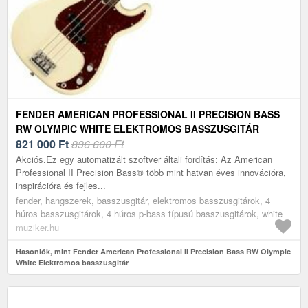
FENDER AMERICAN PROFESSIONAL II PRECISION BASS
RW OLYMPIC WHITE ELEKTROMOS BASSZUSGITÁR
821 000
Ft
836 600 Ft
Akciós.Ez egy automatizált szoftver általi fordítás: Az American
Professional II Precision Bass® több mint hatvan éves innovációra,
inspirációra és fejles...
fender, hangszerek, basszusgitár, elektromos basszusgitárok, 4
húros basszusgitárok, 4 húros p-bass típusú basszusgitárok, white
muziker.hu
Hasonlók, mint Fender American Professional II Precision Bass RW Olympic
White Elektromos basszusgitár