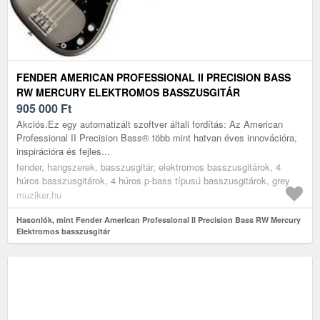
FENDER AMERICAN PROFESSIONAL II PRECISION BASS
RW MERCURY ELEKTROMOS BASSZUSGITÁR
905 000
Ft
Akciós.Ez egy automatizált szoftver általi fordítás: Az American
Professional II Precision Bass® több mint hatvan éves innovációra,
inspirációra és fejles...
fender, hangszerek, basszusgitár, elektromos basszusgitárok, 4
húros basszusgitárok, 4 húros p-bass típusú basszusgitárok, grey
muziker.hu
Hasonlók, mint Fender American Professional II Precision Bass RW Mercury
Elektromos basszusgitár