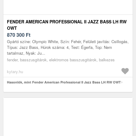
FENDER AMERICAN PROFESSIONAL II JAZZ BASS LH RW
OWT
870 300
Ft
Gyártó színe: Olympic White, Szín: Fehér, Felületi javítás: Csillogás,
Típus: Jazz Bass, Húrok száma: 4, Test: Égerfa, Top: Nem
tartalmaz, Nyak: Ju...
fender, basszusgitárok, elektromos basszusgitárok, balkezes
kytary.hu
Hasonlók, mint Fender American Professional II Jazz Bass LH RW OWT