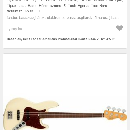
Típus: Jazz Bass, Húrok száma: 5, Test: Égerfa, Top: Nem
tartalmaz, Nyak: Ju...
fender, basszusgitárok, elektromos basszusgitárok, 5-húros, j-bass
kytary.hu
Hasonlók, mint Fender American Professional II Jazz Bass V RW OWT