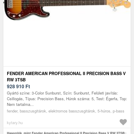
FENDER AMERICAN PROFESSIONAL II PRECISION BASS V
RW 3TSB
928 910
Ft
Gyártó színe: 3-Color Sunburst, Szín: Sunburst, Felületi javítás:
Csillogás, Típus: Precision Bass, Húrok száma: 5, Test: Égerfa, Top:
Nem tartalma...
fender, basszusgitárok, elektromos basszusgitárok, 5-húros, p-bass
kytary.hu
Hasonlók, mint Fender American Professional II Precision Bass V RW 3TSB