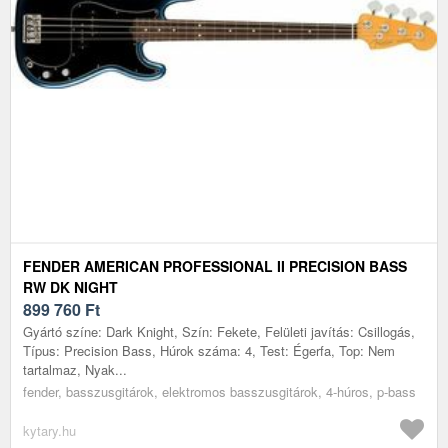
FENDER AMERICAN PROFESSIONAL II PRECISION BASS
RW DK NIGHT
899 760
Ft
Gyártó színe: Dark Knight, Szín: Fekete, Felületi javítás: Csillogás,
Típus: Precision Bass, Húrok száma: 4, Test: Égerfa, Top: Nem
tartalmaz, Nyak...
fender, basszusgitárok, elektromos basszusgitárok, 4-húros, p-bass
kytary.hu