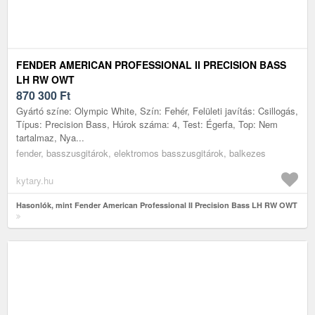
FENDER AMERICAN PROFESSIONAL II PRECISION BASS
LH RW OWT
870 300
Ft
Gyártó színe: Olympic White, Szín: Fehér, Felületi javítás: Csillogás,
Típus: Precision Bass, Húrok száma: 4, Test: Égerfa, Top: Nem
tartalmaz, Nya...
fender, basszusgitárok, elektromos basszusgitárok, balkezes
kytary.hu
Hasonlók, mint Fender American Professional II Precision Bass LH RW OWT