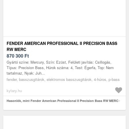
FENDER AMERICAN PROFESSIONAL II PRECISION BASS
RW MERC
870 300
Ft
Gyártó színe: Mercury, Szín: Ezüst, Felületi javítás: Csillogás,
Típus: Precision Bass, Húrok száma: 4, Test: Égerfa, Top: Nem
tartalmaz, Nyak: Juh...
fender, basszusgitárok, elektromos basszusgitárok, 4-húros, p-bass
kytary.hu
Hasonlók, mint Fender American Professional II Precision Bass RW MERC