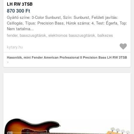
LH RW 3TSB
870 300
Ft
Gyártó színe: 3-Color Sunburst, Szín: Sunburst, Felületi javítás:
Csillogás, Típus: Precision Bass, Húrok száma: 4, Test: Égerfa, Top:
Nem tartalma...
fender, basszusgitárok, elektromos basszusgitárok, balkezes
kytary.hu
Hasonlók, mint Fender American Professional II Precision Bass LH RW 3TSB