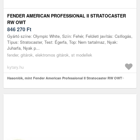
FENDER AMERICAN PROFESSIONAL II STRATOCASTER
RW OWT
846 270
Ft
Gyártó színe: Olympic White, Szín: Fehér, Felületi javítás: Csillogás,
Típus: Stratocaster, Test: Égerfa, Top: Nem tartalmaz, Nyak:
Juharfa, Nyak p...
fender, gitárok, elektromos gitárok, st modellek
kytary.hu
Hasonlók, mint Fender American Professional II Stratocaster RW OWT