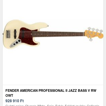
FENDER AMERICAN PROFESSIONAL II JAZZ BASS V RW
OWT
928 910
Ft
Gyártó színe: Olympic White, Szín: Fehér, Felületi javítás: Csillogás,