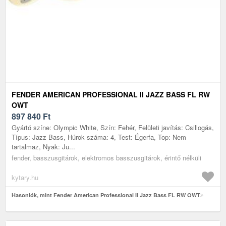
FENDER AMERICAN PROFESSIONAL II JAZZ BASS FL RW
OWT
897 840
Ft
Gyártó színe: Olympic White, Szín: Fehér, Felületi javítás: Csillogás,
Típus: Jazz Bass, Húrok száma: 4, Test: Égerfa, Top: Nem
tartalmaz, Nyak: Ju...
fender, basszusgitárok, elektromos basszusgitárok, érintő nélküli
kytary.hu
Hasonlók, mint Fender American Professional II Jazz Bass FL RW OWT