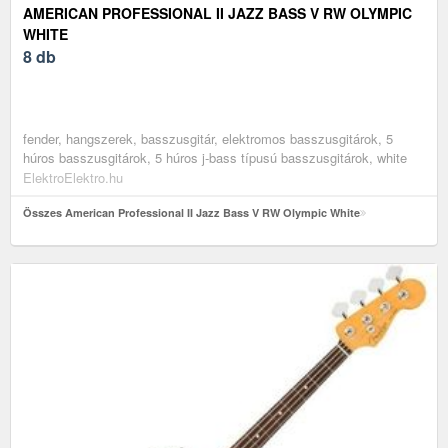
AMERICAN PROFESSIONAL II JAZZ BASS V RW OLYMPIC
WHITE
8 db
fender, hangszerek, basszusgitár, elektromos basszusgitárok, 5
húros basszusgitárok, 5 húros j-bass típusú basszusgitárok, white
ElektroElektro.hu
Összes American Professional II Jazz Bass V RW Olympic White