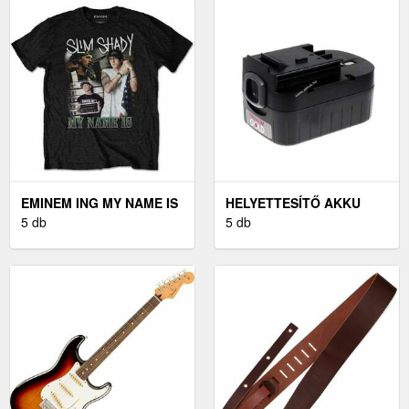
EMINEM ING MY NAME IS
HELYETTESÍTŐ AKKU
HOMAGE UNISEX BLACK
5 db
BLACK & DECKER
5 db
M
FIRESTORM FSB14
SZERSZÁMGÉP