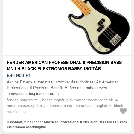
FENDER AMERICAN PROFESSIONAL II PRECISION BASS
MN LH BLACK ELEKTROMOS BASSZUSGITÁR
884 900
Ft
Akciós.Ez egy automatizált szoftver általi fordítás: Az American
Professional II Precision Bass®LH több mint hatvan éves
innovációra, inspirációra és fejl...
fender, hangszerek, basszusgitár, elektromos basszusgitárok, 4
húros basszusgitárok, 4 húros p-bass típusú basszusgitárok, black
muziker.hu
Hasonlók, mint Fender American Professional II Precision Bass MN LH Black
Elektromos basszusgitár