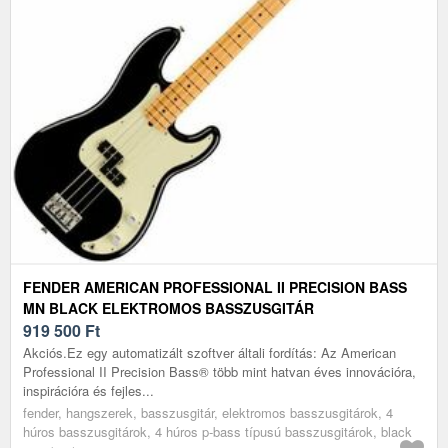
FENDER AMERICAN PROFESSIONAL II PRECISION BASS
MN BLACK ELEKTROMOS BASSZUSGITÁR
919 500
Ft
Akciós.Ez egy automatizált szoftver általi fordítás: Az American
Professional II Precision Bass® több mint hatvan éves innovációra,
inspirációra és fejles...
fender, hangszerek, basszusgitár, elektromos basszusgitárok, 4
húros basszusgitárok, 4 húros p-bass típusú basszusgitárok, black