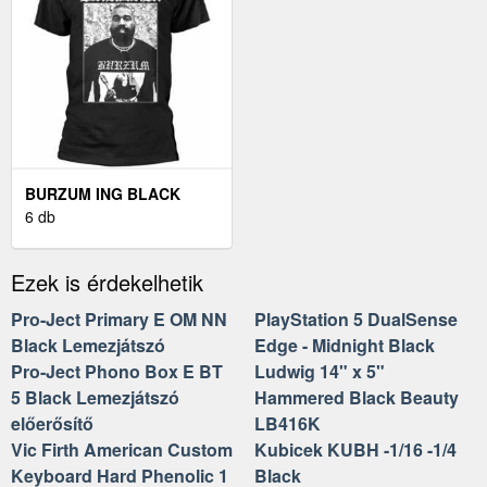
BURZUM ING BLACK
METAL UNISEX BLACK XL
6 db
Ezek is érdekelhetik
Pro-Ject Primary E OM NN
PlayStation 5 DualSense
Black Lemezjátszó
Edge - Midnight Black
Pro-Ject Phono Box E BT
Ludwig 14" x 5"
5 Black Lemezjátszó
Hammered Black Beauty
előerősítő
LB416K
Vic Firth American Custom
Kubicek KUBH -1/16 -1/4
Keyboard Hard Phenolic 1
Black