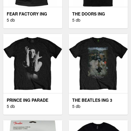
FEAR FACTORY ING
THE DOORS ING
TERMINATOR UNISEX
5 db
ADVANCE FINAL UNISEX
5 db
BLACK M
BLACK M
PRINCE ING PARADE
THE BEATLES ING 3
SIGNATURE UNISEX
5 db
SAVILE ROW UNISEX
5 db
BLACK M
BLACK M