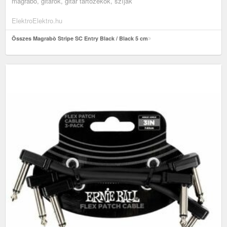
magrabò, gitárok, gitár tartozékok, szíjak
ElektroElektro.hu
Összes Magrabò Stripe SC Entry Black / Black 5 cm