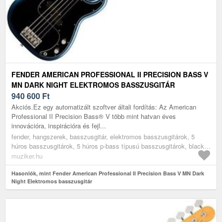
FENDER AMERICAN PROFESSIONAL II PRECISION BASS V
MN DARK NIGHT ELEKTROMOS BASSZUSGITÁR
940 600
Ft
Akciós.Ez egy automatizált szoftver általi fordítás: Az American
Professional II Precision Bass® V több mint hatvan éves
innovációra, inspirációra és fejl...
fender, hangszerek, basszusgitár, elektromos basszusgitárok, 5
húros basszusgitárok, 5 húros p-bass típusú basszusgitárok, black
blue
muziker.hu
Hasonlók, mint Fender American Professional II Precision Bass V MN Dark
Night Elektromos basszusgitár