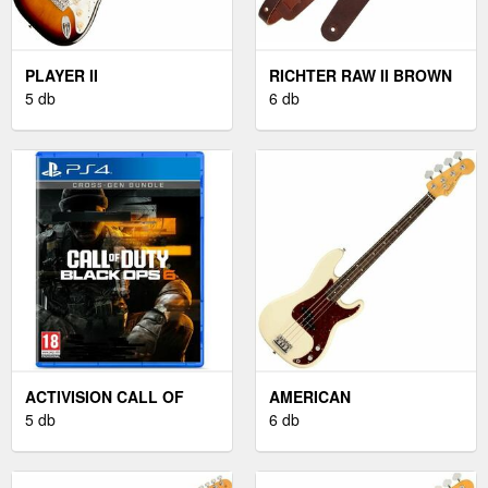
PLAYER II
RICHTER RAW II BROWN
STRATOCASTER RW 3-
5 db
BŐR GITÁR HEVEDER
6 db
COLOR SUNBURST
BARNA
ACTIVISION CALL OF
AMERICAN
DUTY BLACK OPS 4 (PS4)
5 db
PROFESSIONAL II
6 db
PRECISION BASS RW
OLYMPIC WHITE