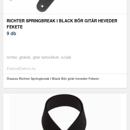
RICHTER SPRINGBREAK I BLACK BŐR GITÁR HEVEDER
FEKETE
9 db
richter, gitárok, gitár tartozékok, szíjak
ElektroElektro.hu
Összes Richter Springbreak I Black Bőr gitár heveder Fekete