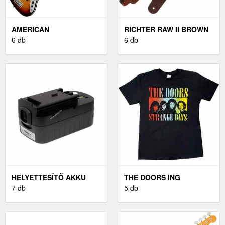
AMERICAN
RICHTER RAW II BROWN
PROFESSIONAL II JAZZ
6 db
BŐR GITÁR HEVEDER
6 db
BASS V RW 3-COLOR
BROWN
SUNBURST
HELYETTESÍTŐ AKKU
THE DOORS ING
BLACK & DECKER
7 db
STRANGE DAYS UNISEX
5 db
FIRESTORM FSB18
BLACK M
SZERSZÁMGÉP