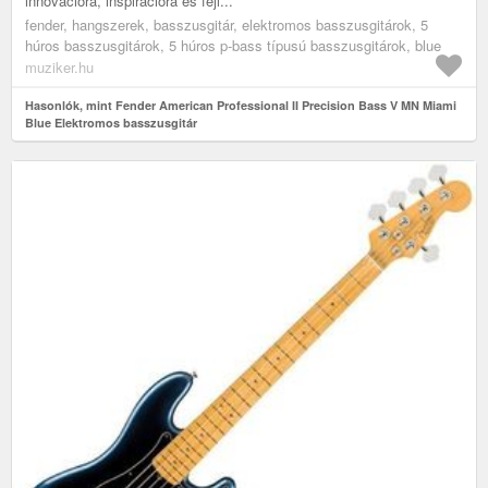
innovációra, inspirációra és fejl...
fender, hangszerek, basszusgitár, elektromos basszusgitárok, 5
húros basszusgitárok, 5 húros p-bass típusú basszusgitárok, blue
muziker.hu
Hasonlók, mint Fender American Professional II Precision Bass V MN Miami
Blue Elektromos basszusgitár