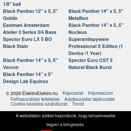
1/8" ball
Black Panther 12" x 5, 5"
Black Panther 14" x 5, 5"
Goblin
Metallion
Eastman Amsterdam
Black Panther 14" x 5, 5"
Atelier 3 Series 3/4 Bass
Nucleus
Spector Euro LX 5 BO
Superantispyware
Black Stain
Professional X Edition (1
Device /1 Year)
Black Panther 14" x 5, 5"
Spector Euro CST 5
Venom
Natural Black Burst
Black Panther 14" x 5"
Design Lab Equinox
Kapcsolat
Impresszum
© 2026 ElektroElektro.hu
Felhasználási feltételek
Adatkezelési tájékoztató
Cookie kezelési szabályzat
Trend
A weboldalon sütiket használunk, hogy kényelmesebb
legyen a böngészés.