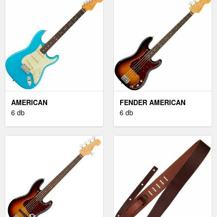
AMERICAN
FENDER AMERICAN
PROFESSIONAL II
6 db
PROFESSIONAL II
6 db
STRATOCASTER RW
PRECISION BASS RW 3-
MIAMI BLUE
COLOR SUNBURST