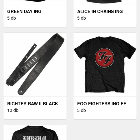
GREEN DAY ING
ALICE IN CHAINS ING
AMERICAN DREAM
5 db
ROOSTER UNISEX BLACK
5 db
UNISEX BLACK M
M
RICHTER RAW II BLACK
FOO FIGHTERS ING FF
BŐR GITÁR HEVEDER
10 db
LOGO UNISEX BLACK M
5 db
BLACK