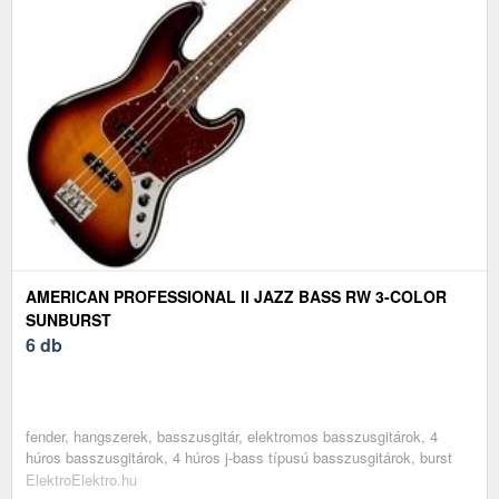
AMERICAN PROFESSIONAL II JAZZ BASS RW 3-COLOR
SUNBURST
6 db
fender, hangszerek, basszusgitár, elektromos basszusgitárok, 4
húros basszusgitárok, 4 húros j-bass típusú basszusgitárok, burst
ElektroElektro.hu