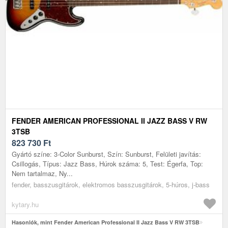
FENDER AMERICAN PROFESSIONAL II JAZZ BASS V RW
3TSB
823 730
Ft
Gyártó színe: 3-Color Sunburst, Szín: Sunburst, Felületi javítás:
Csillogás, Típus: Jazz Bass, Húrok száma: 5, Test: Égerfa, Top:
Nem tartalmaz, Ny...
fender, basszusgitárok, elektromos basszusgitárok, 5-húros, j-bass
kytary.hu
Hasonlók, mint Fender American Professional II Jazz Bass V RW 3TSB