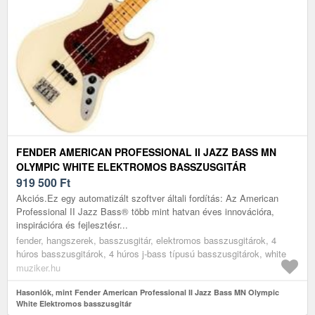
FENDER AMERICAN PROFESSIONAL II JAZZ BASS MN
OLYMPIC WHITE ELEKTROMOS BASSZUSGITÁR
919 500
Ft
Akciós.Ez egy automatizált szoftver általi fordítás: Az American
Professional II Jazz Bass® több mint hatvan éves innovációra,
inspirációra és fejlesztésr...
fender, hangszerek, basszusgitár, elektromos basszusgitárok, 4
húros basszusgitárok, 4 húros j-bass típusú basszusgitárok, white
muziker.hu
Hasonlók, mint Fender American Professional II Jazz Bass MN Olympic
White Elektromos basszusgitár