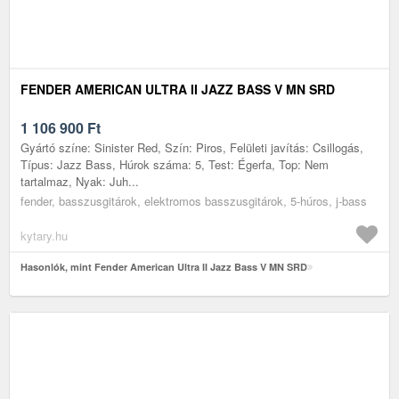
FENDER AMERICAN ULTRA II JAZZ BASS V MN SRD
1 106 900
Ft
Gyártó színe: Sinister Red, Szín: Piros, Felületi javítás: Csillogás,
Típus: Jazz Bass, Húrok száma: 5, Test: Égerfa, Top: Nem
tartalmaz, Nyak: Juh...
fender, basszusgitárok, elektromos basszusgitárok, 5-húros, j-bass
kytary.hu
Hasonlók, mint Fender American Ultra II Jazz Bass V MN SRD