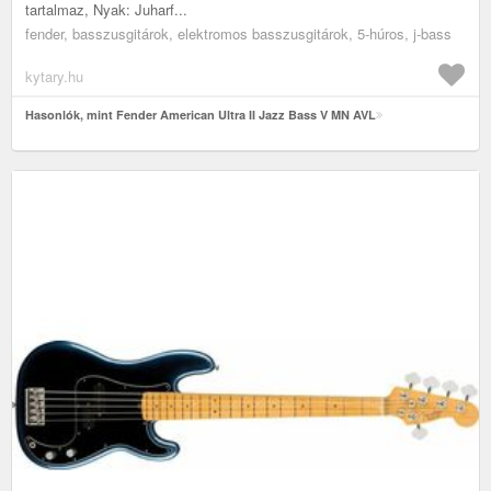
tartalmaz, Nyak: Juharf...
fender, basszusgitárok, elektromos basszusgitárok, 5-húros, j-bass
kytary.hu
Hasonlók, mint Fender American Ultra II Jazz Bass V MN AVL