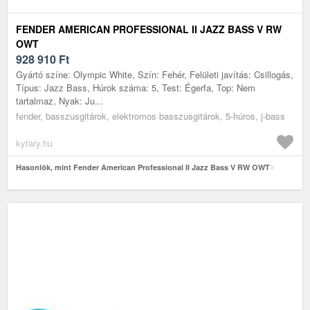
FENDER AMERICAN PROFESSIONAL II JAZZ BASS V RW
OWT
928 910
Ft
Gyártó színe: Olympic White, Szín: Fehér, Felületi javítás: Csillogás,
Típus: Jazz Bass, Húrok száma: 5, Test: Égerfa, Top: Nem
tartalmaz, Nyak: Ju...
fender, basszusgitárok, elektromos basszusgitárok, 5-húros, j-bass
kytary.hu
Hasonlók, mint Fender American Professional II Jazz Bass V RW OWT