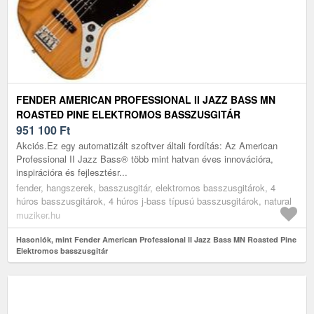
FENDER AMERICAN PROFESSIONAL II JAZZ BASS MN
ROASTED PINE ELEKTROMOS BASSZUSGITÁR
951 100
Ft
Akciós.Ez egy automatizált szoftver általi fordítás: Az American
Professional II Jazz Bass® több mint hatvan éves innovációra,
inspirációra és fejlesztésr...
fender, hangszerek, basszusgitár, elektromos basszusgitárok, 4
húros basszusgitárok, 4 húros j-bass típusú basszusgitárok, natural
muziker.hu
Hasonlók, mint Fender American Professional II Jazz Bass MN Roasted Pine
Elektromos basszusgitár