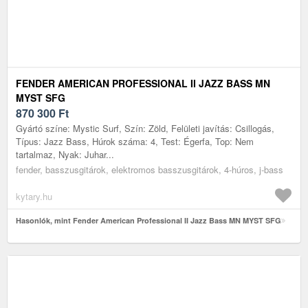
FENDER AMERICAN PROFESSIONAL II JAZZ BASS MN
MYST SFG
870 300
Ft
Gyártó színe: Mystic Surf, Szín: Zöld, Felületi javítás: Csillogás,
Típus: Jazz Bass, Húrok száma: 4, Test: Égerfa, Top: Nem
tartalmaz, Nyak: Juhar...
fender, basszusgitárok, elektromos basszusgitárok, 4-húros, j-bass
kytary.hu
Hasonlók, mint Fender American Professional II Jazz Bass MN MYST SFG