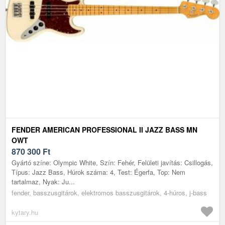
FENDER AMERICAN PROFESSIONAL II JAZZ BASS MN
OWT
870 300
Ft
Gyártó színe: Olympic White, Szín: Fehér, Felületi javítás: Csillogás,
Típus: Jazz Bass, Húrok száma: 4, Test: Égerfa, Top: Nem
tartalmaz, Nyak: Ju...
fender, basszusgitárok, elektromos basszusgitárok, 4-húros, j-bass
kytary.hu