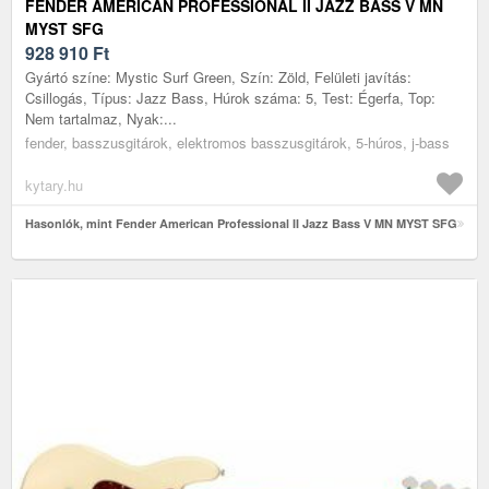
FENDER AMERICAN PROFESSIONAL II JAZZ BASS V MN
MYST SFG
928 910
Ft
Gyártó színe: Mystic Surf Green, Szín: Zöld, Felületi javítás:
Csillogás, Típus: Jazz Bass, Húrok száma: 5, Test: Égerfa, Top:
Nem tartalmaz, Nyak:...
fender, basszusgitárok, elektromos basszusgitárok, 5-húros, j-bass
kytary.hu
Hasonlók, mint Fender American Professional II Jazz Bass V MN MYST SFG