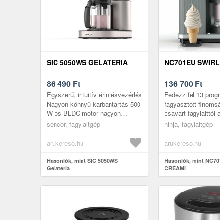
SIC 5050WS GELATERIA
NC701EU SWIRL
86 490
Ft
136 700
Ft
Egyszerű, intuitív érintésvezérlés
Fedezz fel 13 prog
Nagyon könnyű karbantartás 500
fagyasztott finom
W-os BLDC motor nagyon
csavart fagylalttól 
csendes működéssel
gombócokig – mind
sencor, fagylaltgép
ninja, fagylaltgép
Fagylaltkészítő Készítsen
fagyigéppel. Fedezd
egészséges há...
lágyfagy...
arukereso.hu
arukereso.hu
Hasonlók, mint SIC 5050WS
Hasonlók, mint NC70
Gelateria
CREAMi