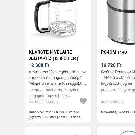
KLARSTEIN VELAIRE
PC-ICM 1140
JÉGTARTÓ | 0, 6 LITER |
TRITÁN | TARTÓS |
12 308
Ft
16 720
Ft
SZILIKONFEDÉL |
A Klarstein Velaire jégtartó ötvözi
Gyártó: ProficookM
MOSOGATÓGÉPBEN
a modern és magas minőségű
1140Műszaki adatok
Velaire dizájnt a tartóssággal.0, 6
fagyasztott joghurt
MOSHATÓ
literes űrtartalmával alkalmas
készítéséreRozsda
klarstein, háztartás, konyhai
proficook, fagylaltg
jég, szörbet, fag...
házLED kijelzőDigitá
kisgépek, fagylaltgépek
electronic-star.hu
arukereso.hu
Hasonlók, mint Klarstein Velaire
Hasonlók, mint PC-I
jégtartó | 0, 6 liter | Tritán | Tartós |
Szilikonfedél | Mosogatógépben
mosható