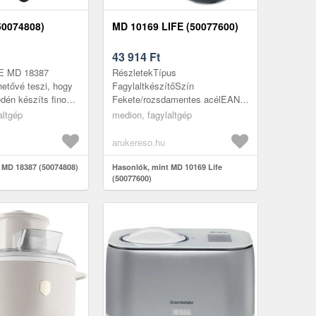
50074808)
MD 10169 LIFE (50077600)
43 914
Ft
FE MD 18387
RészletekTípus
hetővé teszi, hogy
FagylaltkészítőSzín
dén készíts finom
Fekete/rozsdamentes acélEAN
gyasztott joghurtot
4061275225334Gyártó: nem.
altgép
medion, fagylaltgép
 beépített k...
50077600Sorozatok MEDION
ÉLETEMűködés Forgó vezérlés,
arukereso.hu
3 fu...
 MD 18387 (50074808)
Hasonlók, mint MD 10169 Life
(50077600)