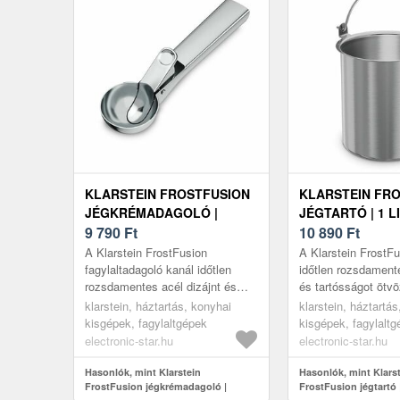
KLARSTEIN FROSTFUSION
KLARSTEIN FR
JÉGKRÉMADAGOLÓ |
JÉGTARTÓ | 1 LI
ROZSDAMENTES ACÉL |
9 790
Ft
ROZSDAMENTES
10 890
Ft
KARCÁLLÓ |
ROZSDAMENTES
A Klarstein FrostFusion
A Klarstein FrostFu
ERGONÓMIKUS |
KARCÁLLÓ |
fagylaltadagoló kanál időtlen
időtlen rozsdamente
rozsdamentes acél dizájnt és
és tartósságot ötvö
MOSOGATÓGÉPBEN
MOSOGATÓGÉP
tartósságot ötvöz. Ideális
tökéletes pótalkatr
MOSHATÓ
klarstein, háztartás, konyhai
MOSHATÓ
klarstein, háztartá
választás igényes
kiegészítő tartály a
kisgépek, fagylaltgépek
kisgépek, fagylalt
fagylaltkedvelők sz...
electronic-star.hu
electronic-star.hu
Hasonlók, mint Klarstein
Hasonlók, mint Klars
FrostFusion jégkrémadagoló |
FrostFusion jégtartó | 