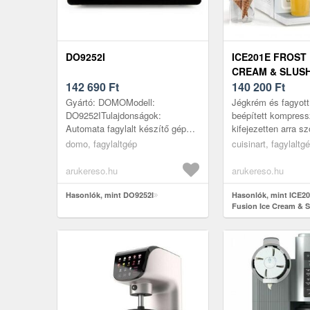
DO9252I
ICE201E FROST 
CREAM & SLUSH
142 690
Ft
140 200
Ft
Gyártó: DOMOModell:
Jégkrém és fagyott
DO9252ITulajdonságok:
beépített kompress
Automata fagylalt készítő gép
kifejezetten arra sz
hűtőkompresszorral4 program
otthon, előzetes f
domo, fagylaltgép
cuisinart, fagylaltg
közül választhat: Fagylalt -
nélkül készítsen kü
automatikus hűtés ...
arukereso.hu
arukereso.hu
Hasonlók, mint DO9252I
Hasonlók, mint ICE20
Fusion Ice Cream & S