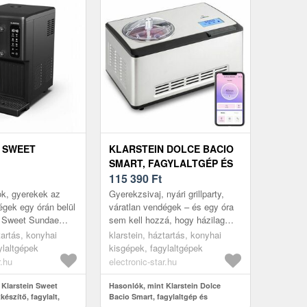
 SWEET
KLARSTEIN DOLCE BACIO
SMART, FAGYLALTGÉP ÉS
ÉSZÍTŐ,
JOGHURTKÉSZÍTŐ,
115 390
Ft
 SMOOTHIE ÉS
KOMPRESSZOR, 2 L, WIFI,
ok, gyerekek az
Gyerekzsivaj, nyári grillparty,
OK,
ÉRINTŐKÉPERNYŐ,
égek egy órán belül
váratlan vendégek – és egy óra
n Sweet Sundae
sem kell hozzá, hogy házilag
US TISZTÍTÁS
ROZSDAMENTES ACÉL
en, amikor te. 1, 5
készített, krémes fagylalt
tartás, konyhai
klarstein, háztartás, konyhai
alommal és...
kerüljön az asztalra. A Klar...
ylaltgépek
kisgépek, fagylaltgépek
r.hu
electronic-star.hu
 Klarstein Sweet
Hasonlók, mint Klarstein Dolce
készítő, fagylalt,
Bacio Smart, fagylaltgép és