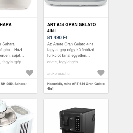
AHARA
ART 644 GRAN GELATO
4IN1
81 490
Ft
s Sahara
Az Ariete Gran Gelato 4in1
tő gép – Házi
fagylaltgép négy különböző
erűen, saját
funkciót kínál egyetlen
ntA nyári melegben
készülékben: klasszikus krémes
, fagylaltgép
ariete, fagylaltgép
egy friss, krémes,
fagylalt, natúr joghurt, friss
gyümölc...
arukereso.hu
 BH-9954 Sahara
Hasonlók, mint ART 644 Gran Gelato
4in1