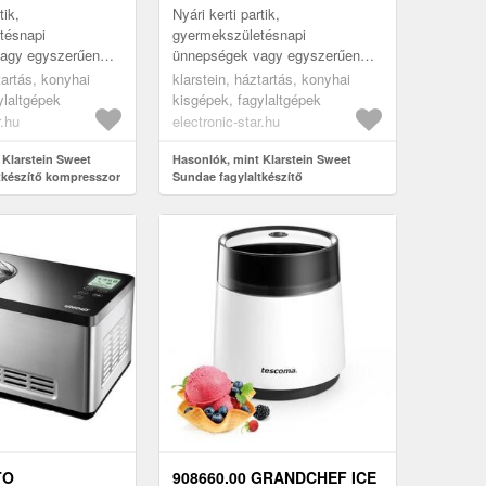
OR 1, 5L
KOMPRESSZOROS 1, 5L
tik,
Nyári kerti partik,
NTES ACÉL
ROZSDAMENTES ACÉL
tésnapi
gyermekszületésnapi
agy egyszerűen
ünnepségek vagy egyszerűen
FEKETE
ó délután – a
csak egy forró délután – a
tartás, konyhai
klarstein, háztartás, konyhai
eet Sundae
Klarstein Sweet Sundae
ylaltgépek
kisgépek, fagylaltgépek
 mindössze 45
segítségével mindössze 45
r.hu
electronic-star.hu
perc...
 Klarstein Sweet
Hasonlók, mint Klarstein Sweet
tkészítő kompresszor
Sundae fagylaltkészítő
tes acél fehér
kompresszoros 1, 5l rozsdamentes
acél fekete
TO
908660.00 GRANDCHEF ICE