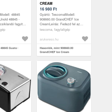
CREAM
16 980
Ft
Modell: 48845
Gyártó: TescomaModell:
Unold 48845 -
908660.00 GrandCHEF Ice
csiklandó fagyit
CreamLeírás: Fedezd fel az
Unold® Gusto
elegáns, nagy teljesítményű
tgép
tescoma, fagylaltgép
kéletes választás
fagylaltkészítő gépetA jó
minőségű házi fagyl...
arukereso.hu
 48845 Gusto
Hasonlók, mint 908660.00
GrandCHEF Ice Cream