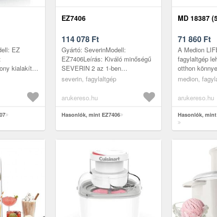
EZ7406
MD 18387 (
114 078
Ft
71 860
Ft
ell: EZ
Gyártó: SeverinModell:
A Medion LI
:
EZ7406Leírás: Kiváló minőségű
fagylaltgép le
ony kialakítás
SEVERIN 2 az 1-ben
otthon könnye
aktabb
fagylaltkészítő, amellyel
fagylaltot, fa
severin, fagylaltgép
medion, fagyl
ú
pillanatok alatt készíthet
és sorbetet. A
 2 az ...
szorbettet, fagylaltot...
arukereso.hu
arukereso.hu
07
Hasonlók, mint EZ7406
Hasonlók, mint