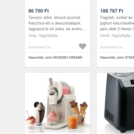
86 700
Ft
188 787
Ft
Tervezz előre, élvezd azonnal
Fagylalt, sorbet és
Készítsd elő a desszertalapot,
joghurt készítéséhe
fagyaszd le 24 órára, és amikor
perc alatt 2 literes
megkívánod, percek alatt krémes
rozsdamentes acélb
ninja, fagylaltgép
hendi, fagylaltgép
finomságot varázsolhat...
Léghűtéses kompres
arukereso.hu
arukereso.hu
Hasonlók, mint NC302EU CREAMi
Hasonlók, mint 2742