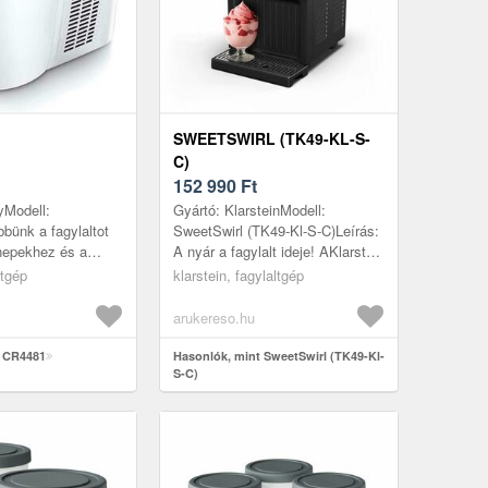
SWEETSWIRL (TK49-KL-S-
C)
152 990
Ft
yModell:
Gyártó: KlarsteinModell:
bünk a fagylaltot
SweetSwirl (TK49-Kl-S-C)Leírás:
nnepekhez és a
A nyár a fagylalt ideje! AKlarstein
gy hosszú munka
SweetSwirl fagylaltkészítővel
ltgép
klarstein, fagylaltgép
gyik legszebb
pillanatok alatt finom h...
...
arukereso.hu
t CR4481
Hasonlók, mint SweetSwirl (TK49-Kl-
S-C)