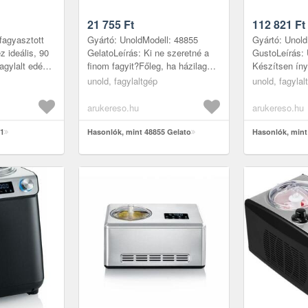
21 755
Ft
112 821
Ft
 fagyasztott
Gyártó: UnoldModell: 48855
Gyártó: Unold
z ideális, 90
GelatoLeírás: Ki ne szeretné a
GustoLeírás: 
 fagylalt edény
finom fagyit?Főleg, ha házilag
Készítsen íny
ól.
készült – ez a tökéletes
bármikor!Az 
unold, fagylaltgép
unold, fagylal
szor h...
választás! Így biztosan
jégkrémgép tö
tudhatja,...
a fagyi...
arukereso.hu
arukereso.hu
31
Hasonlók, mint 48855 Gelato
Hasonlók, mint