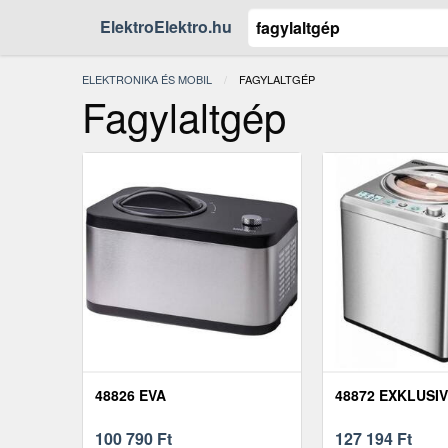
ElektroElektro.hu
ELEKTRONIKA ÉS MOBIL
JELENLEGI:
FAGYLALTGÉP
Fagylaltgép
48826 EVA
48872 EXKLUSIV
100 790
Ft
127 194
Ft