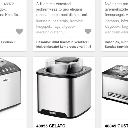
150 W | 4 PROGRAM |
KOMPRESSZ
l: 48872
A Klarstein Verosteel
Nyári kerti par
ÉRINTŐVEZÉRLÉS
ROZSDAME
gok:
jégkrémkészítő gép elegáns
gyermekszüle
tás: Készíts
rozsdamentes acél dizájnt, erős
ünnepségek v
FEHÉR
 laktózmentes
teljesítményt és intuitív kezelést
csak egy forr
klarstein, háztartás, konyhai
klarstein, ház
ú
ötvöz.A Verosteel design
Klarstein Sw
kisgépek, fagylaltgépek
kisgépek, fag
soroza...
segítségével
electronic-star.hu
electronic-sta
perc...
 Exklusiv
Hasonlók, mint Klarstein VeroSteel
Hasonlók, mint
jégkrémkészítő kompresszorral | 1, 5
Sundae fagylal
l | 150 W | 4 program | érintővezérlés
1, 5l rozsdamen
48855 GELATO
48845 GUS