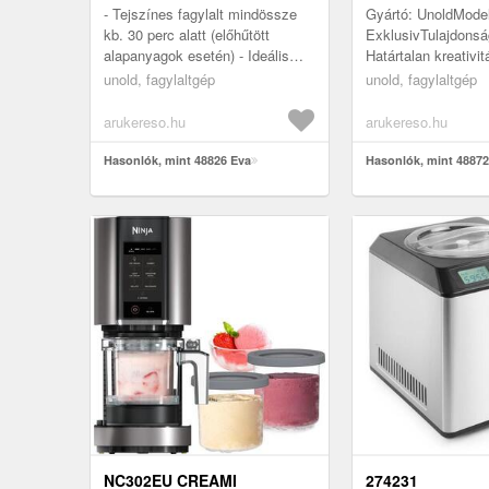
- Tejszínes fagylalt mindössze
Gyártó: UnoldModel
kb. 30 perc alatt (előhűtött
ExklusivTulajdonsá
alapanyagok esetén) - Ideális
Határtalan kreativi
vegán, laktózmentes és steviás
különleges, vegán,
unold, fagylaltgép
unold, fagylaltgép
fagylaltokhoz - Teljesen a...
vagy stevia tartalm
fagylaltokat...
arukereso.hu
arukereso.hu
Hasonlók, mint 48826 Eva
Hasonlók, mint 48872
NC302EU CREAMI
274231