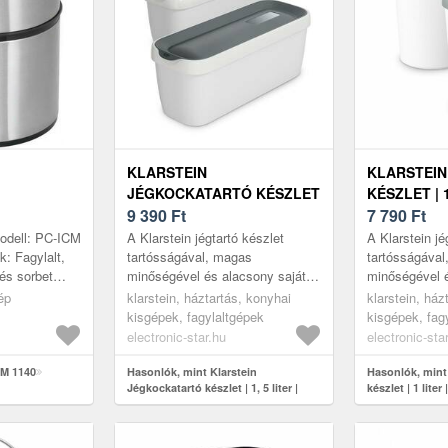
KLARSTEIN
KLARSTEIN
JÉGKOCKATARTÓ KÉSZLET
KÉSZLET | 1
| 1, 5 LITER | MŰANYAG |
9 390
Ft
MŰANYAG |
7 790
Ft
MOSOGATÓGÉPBEN
MOSOGATÓ
odell: PC-ICM
A Klarstein jégtartó készlet
A Klarstein jé
MOSHATÓ
MOSHATÓ
: Fagylalt,
tartósságával, magas
tartósságáva
 és sorbet
minőségével és alacsony saját
minőségével é
mentes acél
tömegével tűnik ki – a tökéletes
tömegével gy
ép
klarstein, háztartás, konyhai
klarstein, ház
lis id...
kiegészítő különösen nagy
tökéletes kie
kisgépek, fagylaltgépek
kisgépek, fag
mennyisé...
jég-, slushie- .
electronic-star.hu
electronic-sta
CM 1140
Hasonlók, mint Klarstein
Hasonlók, mint 
Jégkockatartó készlet | 1, 5 liter |
készlet | 1 liter
Műanyag | Mosogatógépben
Mosogatógépb
mosható