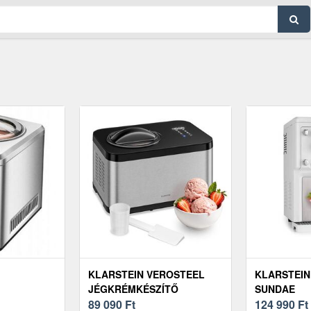
KLARSTEIN VEROSTEEL
KLARSTEIN
JÉGKRÉMKÉSZÍTŐ
SUNDAE
KOMPRESSZORRAL | 1, 5 L |
89 090
Ft
FAGYLALTK
124 990
Ft