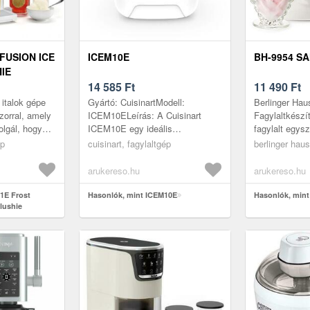
FUSION ICE
ICEM10E
BH-9954 S
IE
14 585
Ft
11 490
Ft
 italok gépe
Gyártó: CuisinartModell:
Berlinger Hau
zorral, amely
ICEM10ELeírás: A Cuisinart
Fagylaltkészí
olgál, hogy
ICEM10E egy ideális
fagylalt egysz
agyasztás
fagylaltkészítő azok számára,
ízlésed szeri
ép
cuisinart, fagylaltgép
berlinger haus
lönfé...
akik gyorsan és egyszerűen
nincs is jobb 
szeretnének otthon...
házila...
arukereso.hu
arukereso.hu
1E Frost
Hasonlók, mint ICEM10E
Hasonlók, mint
lushie