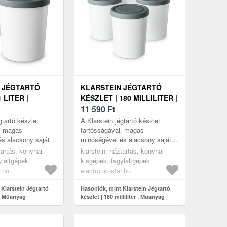
 JÉGTARTÓ
KLARSTEIN JÉGTARTÓ
 LITER |
KÉSZLET | 180 MILLILITER |
MŰANYAG |
11 590
Ft
GÉPBEN
MOSOGATÓGÉPBEN
gtartó készlet
A Klarstein jégtartó készlet
MOSHATÓ
l, magas
tartósságával, magas
s alacsony saját
minőségével és alacsony saját
őz meg – a
súlyával győz meg – a tökéletes
tartás, konyhai
klarstein, háztartás, konyhai
gészítő nagyobb
kiegészítő adagolt jég-, slushie-
ylaltgépek
kisgépek, fagylaltgépek
..
é...
r.hu
electronic-star.hu
Klarstein Jégtartó
Hasonlók, mint Klarstein Jégtartó
 | Műanyag |
készlet | 180 milliliter | Műanyag |
en mosható
Mosogatógépben mosható