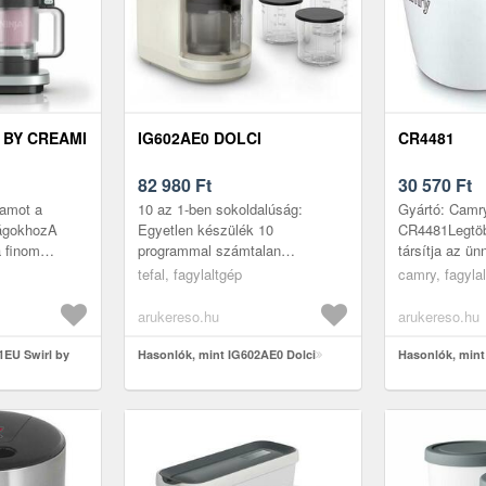
 BY CREAMI
IG602AE0 DOLCI
CR4481
82 980
Ft
30 570
Ft
ramot a
10 az 1-ben sokoldalúság:
Gyártó: Camr
ságokhozA
Egyetlen készülék 10
CR4481Legtöb
a finom
programmal számtalan
társítja az ü
ent egyetlen
fagyasztott finomsághozMix‑In
pihenéshez e
tefal, fagylaltgép
camry, fagyla
 fel a 6
program: Ízlés szerint alakíthatja
után. Ez az e
fagylaltját cs...
módja annak, 
arukereso.hu
arukereso.hu
1EU Swirl by
Hasonlók, mint IG602AE0 Dolci
Hasonlók, min