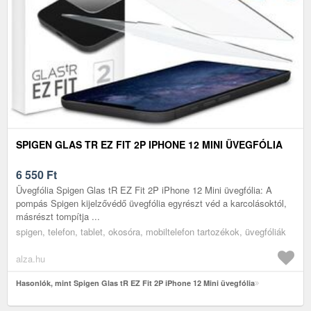
SPIGEN GLAS TR EZ FIT 2P IPHONE 12 MINI ÜVEGFÓLIA
6 550
Ft
Üvegfólia Spigen Glas tR EZ Fit 2P iPhone 12 Mini üvegfólia: A
pompás Spigen kijelzővédő üvegfólia egyrészt véd a karcolásoktól,
másrészt tompítja ...
spigen, telefon, tablet, okosóra, mobiltelefon tartozékok, üvegfóliák
alza.hu
Hasonlók, mint Spigen Glas tR EZ Fit 2P iPhone 12 Mini üvegfólia