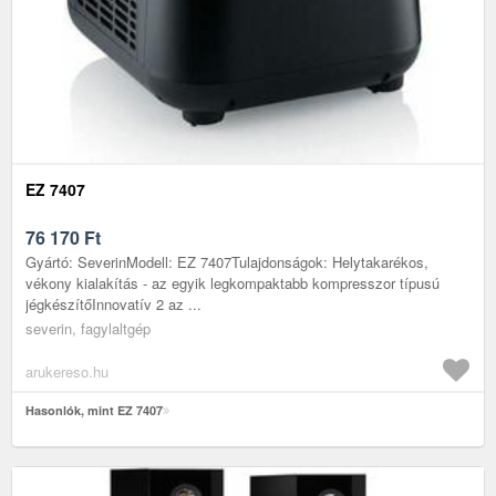
EZ 7407
76 170
Ft
Gyártó: SeverinModell: EZ 7407Tulajdonságok: Helytakarékos,
vékony kialakítás - az egyik legkompaktabb kompresszor típusú
jégkészítőInnovatív 2 az ...
severin, fagylaltgép
arukereso.hu
Hasonlók, mint EZ 7407