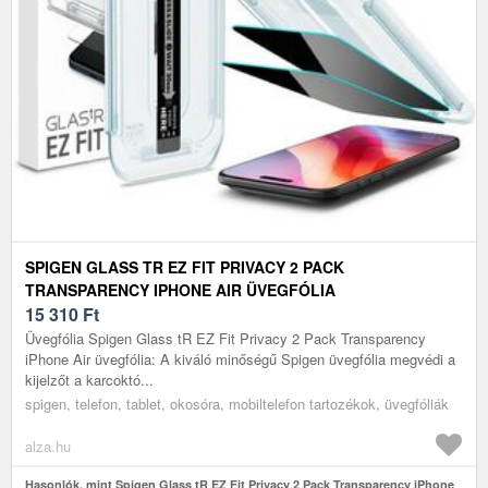
SPIGEN GLASS TR EZ FIT PRIVACY 2 PACK
TRANSPARENCY IPHONE AIR ÜVEGFÓLIA
15 310
Ft
Üvegfólia Spigen Glass tR EZ Fit Privacy 2 Pack Transparency
iPhone Air üvegfólia: A kiváló minőségű Spigen üvegfólia megvédi a
kijelzőt a karcoktó...
spigen, telefon, tablet, okosóra, mobiltelefon tartozékok, üvegfóliák
alza.hu
Hasonlók, mint Spigen Glass tR EZ Fit Privacy 2 Pack Transparency iPhone