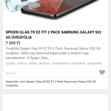
SPIGEN GLAS.TR EZ FIT 2 PACK SAMSUNG GALAXY S22
5G ÜVEGFÓLIA
7 500
Ft
Üvegfólia Spigen Glas.tR EZ Fit 2 Pack Samsung Galaxy S22 5G
üvegfólia: Védd meg telefonod képernyőjét a töréstől vagy
karcolásoktól. A Spigen Glas...
spigen, telefon, tablet, okosóra, mobiltelefon tartozékok, üvegfóliák
alza.hu
Hasonlók, mint Spigen Glas.tR EZ Fit 2 Pack Samsung Galaxy S22 5G
üvegfólia