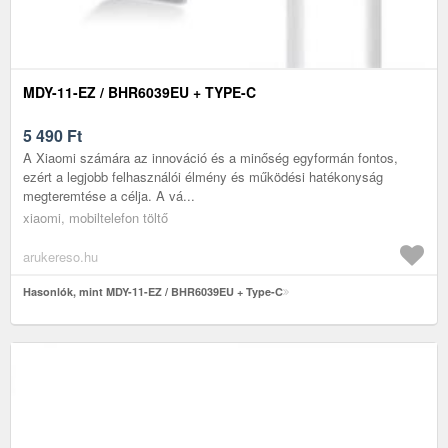
MDY-11-EZ / BHR6039EU + TYPE-C
5 490
Ft
A Xiaomi számára az innováció és a minőség egyformán fontos,
ezért a legjobb felhasználói élmény és működési hatékonyság
megteremtése a célja. A vá...
xiaomi, mobiltelefon töltő
arukereso.hu
Hasonlók, mint MDY-11-EZ / BHR6039EU + Type-C