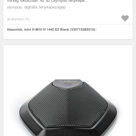
mindig fókuszban: ez az Olympus fényképe...
olympus, digitális fényképezőgép
arukereso.hu
Hasonlók, mint E-M10 IV 1442 EZ Black (V207132BE010)