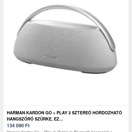
HARMAN KARDON GO + PLAY 3 SZTEREÓ HORDOZHATÓ
HANGSZÓRÓ SZÜRKE, EZ...
134 090
Ft
Harman Kardon Go + Play 3: Prémium Bluetooth hangszóró a