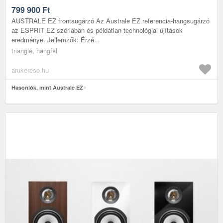
799 900
Ft
AUSTRALE EZ frontsugárzó Az Australe EZ referencia-hangsugárzó
az ESPRIT EZ szériában és példátlan technológiai újítások
eredménye. Jellemzők: Érzé...
triangle, hangfal
arukereso.hu
Hasonlók, mint Australe EZ