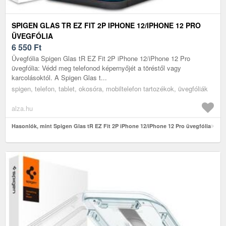
SPIGEN GLAS TR EZ FIT 2P IPHONE 12/IPHONE 12 PRO
ÜVEGFÓLIA
6 550
Ft
Üvegfólia Spigen Glas tR EZ Fit 2P iPhone 12/iPhone 12 Pro
üvegfólia: Védd meg telefonod képernyőjét a töréstől vagy
karcolásoktól. A Spigen Glas t...
spigen, telefon, tablet, okosóra, mobiltelefon tartozékok, üvegfóliák
alza.hu
Hasonlók, mint Spigen Glas tR EZ Fit 2P iPhone 12/iPhone 12 Pro üvegfólia