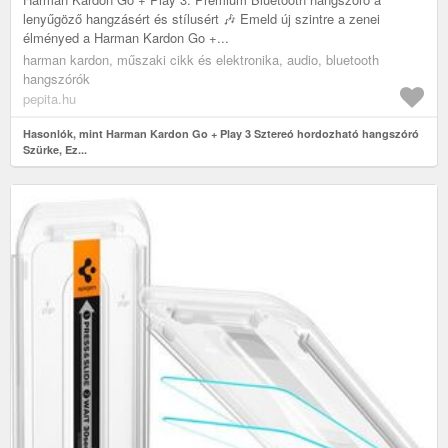
lenyűgöző hangzásért és stílusért 🎶 Emeld új szintre a zenei
élményed a Harman Kardon Go +...
harman kardon, műszaki cikk és elektronika, audio, bluetooth
hangszórók
pepita.hu
Hasonlók, mint Harman Kardon Go + Play 3 Sztereó hordozható hangszóró
Szürke, Ez...