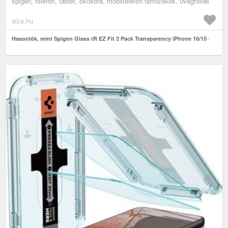
spigen, telefon, tablet, okosóra, mobiltelefon tartozékok, üvegfóliák
alza.hu
Hasonlók, mint Spigen Glass tR EZ Fit 2 Pack Transparency iPhone 16/15