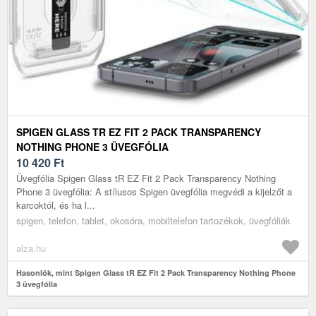
SPIGEN GLASS TR EZ FIT 2 PACK TRANSPARENCY
NOTHING PHONE 3 ÜVEGFÓLIA
10 420
Ft
Üvegfólia Spigen Glass tR EZ Fit 2 Pack Transparency Nothing
Phone 3 üvegfólia: A stílusos Spigen üvegfólia megvédi a kijelzőt a
karcoktól, és ha l...
spigen, telefon, tablet, okosóra, mobiltelefon tartozékok, üvegfóliák
alza.hu
Hasonlók, mint Spigen Glass tR EZ Fit 2 Pack Transparency Nothing Phone
3 üvegfólia