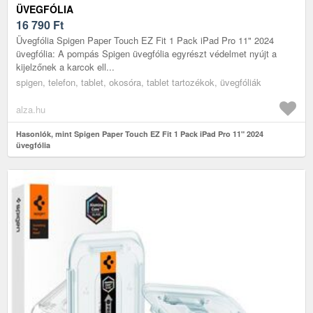
ÜVEGFÓLIA
16 790
Ft
Üvegfólia Spigen Paper Touch EZ Fit 1 Pack iPad Pro 11" 2024
üvegfólia: A pompás Spigen üvegfólia egyrészt védelmet nyújt a
kijelzőnek a karcok ell...
spigen, telefon, tablet, okosóra, tablet tartozékok, üvegfóliák
alza.hu
Hasonlók, mint Spigen Paper Touch EZ Fit 1 Pack iPad Pro 11" 2024
üvegfólia