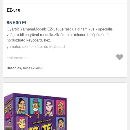
EZ-310
85 500
Ft
Gyártó: YamahaModell: EZ-310Leírás: 61 dinamikus - speciális
világító billentyűvel rendelkezik és mint minden belépőszintű
hordozható keyboard, kez...
yamaha, szintetizátor és keyboard
arukereso.hu
Hasonlók, mint EZ-310