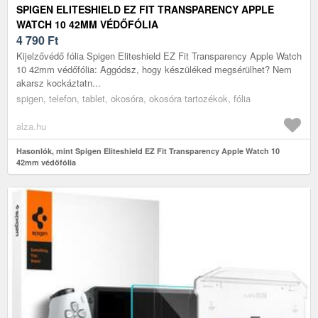
SPIGEN ELITESHIELD EZ FIT TRANSPARENCY APPLE
WATCH 10 42MM VÉDŐFÓLIA
4 790
Ft
Kijelzővédő fólia Spigen Eliteshield EZ Fit Transparency Apple Watch
10 42mm védőfólia: Aggódsz, hogy készüléked megsérülhet? Nem
akarsz kockáztatn...
spigen, telefon, tablet, okosóra, okosóra tartozékok, fólia
alza.hu
Hasonlók, mint Spigen Eliteshield EZ Fit Transparency Apple Watch 10
42mm védőfólia