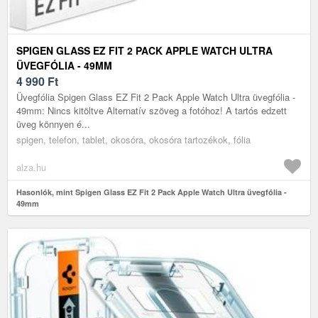
SPIGEN GLASS EZ FIT 2 PACK APPLE WATCH ULTRA
ÜVEGFÓLIA - 49MM
4 990
Ft
Üvegfólia Spigen Glass EZ Fit 2 Pack Apple Watch Ultra üvegfólia -
49mm: Nincs kitöltve Alternatív szöveg a fotóhoz! A tartós edzett
üveg könnyen é...
spigen, telefon, tablet, okosóra, okosóra tartozékok, fólia
alza.hu
Hasonlók, mint Spigen Glass EZ Fit 2 Pack Apple Watch Ultra üvegfólia -
49mm