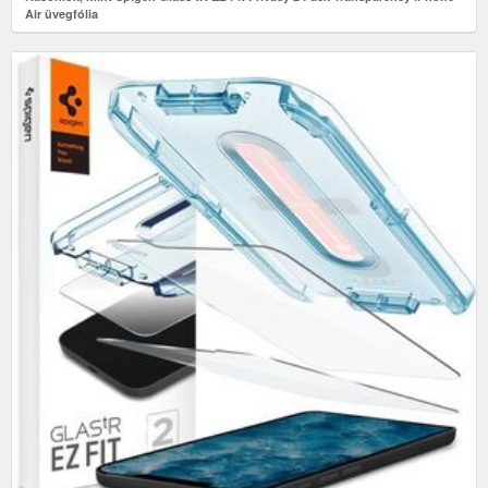
Air üvegfólia