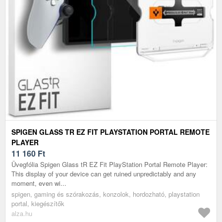
SPIGEN GLASS TR EZ FIT PLAYSTATION PORTAL REMOTE
PLAYER
11 160
Ft
Üvegfólia Spigen Glass tR EZ Fit PlayStation Portal Remote Player:
This display of your device can get ruined unpredictably and any
moment, even wi...
spigen, gaming és szórakozás, konzolok, hordozható, playstation
portal, kiegészítők
alza.hu