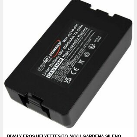
BIVALY ERŐS HELYETTESÍTŐ AKKU GARDENA SILENO