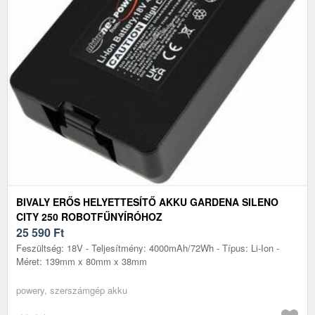
BIVALY ERŐS HELYETTESÍTŐ AKKU GARDENA SILENO
CITY 250 ROBOTFŰNYÍRÓHOZ
25 590
Ft
Feszültség: 18V - Teljesítmény: 4000mAh/72Wh - Típus: Li-Ion -
Méret: 139mm x 80mm x 38mm
powery, szerszámgép akku