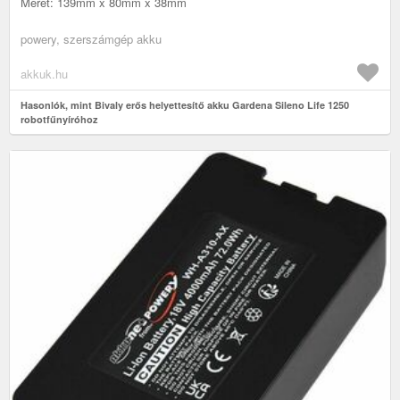
Méret: 139mm x 80mm x 38mm
powery, szerszámgép akku
akkuk.hu
Hasonlók, mint Bivaly erős helyettesítő akku Gardena Sileno Life 1250
robotfűnyíróhoz