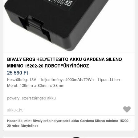
BIVALY ERŐS HELYETTESÍTŐ AKKU GARDENA SILENO
MINIMO 15202-20 ROBOTFŰNYÍRÓHOZ
25 590
Ft
Feszültség: 18V - Teljesítmény: 4000mAh/72Wh - Típus: Li-Ion -
Méret: 139mm x 80mm x 38mm
powery, szerszámgép akku
akkuk.hu
Hasonlók, mint Bivaly erős helyettesítő akku Gardena Sileno minimo 15202-
20 robotfűnyíróhoz