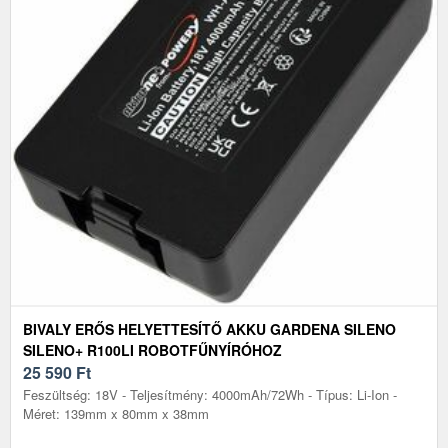
BIVALY ERŐS HELYETTESÍTŐ AKKU GARDENA SILENO
SILENO+ R100LI ROBOTFŰNYÍRÓHOZ
25 590
Ft
Feszültség: 18V - Teljesítmény: 4000mAh/72Wh - Típus: Li-Ion -
Méret: 139mm x 80mm x 38mm