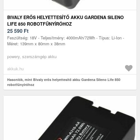
BIVALY ERŐS HELYETTESÍTŐ AKKU GARDENA SILENO
LIFE 850 ROBOTFŰNYÍRÓHOZ
25 590
Ft
Feszültség: 18V - Teljesítmény: 4000mAh/72Wh - Típus: Li-Ion -
Méret: 139mm x 80mm x 38mm
powery, szerszámgép akku
akkuk.hu
Hasonlók, mint Bivaly erős helyettesítő akku Gardena Sileno Life 850
robotfűnyíróhoz