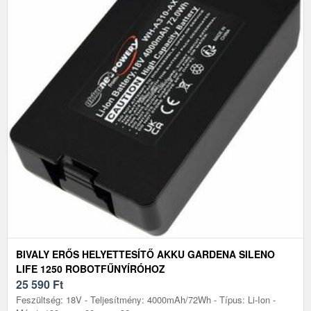
BIVALY ERŐS HELYETTESÍTŐ AKKU GARDENA SILENO
LIFE 1250 ROBOTFŰNYÍRÓHOZ
25 590
Ft
Feszültség: 18V - Teljesítmény: 4000mAh/72Wh - Típus: Li-Ion -