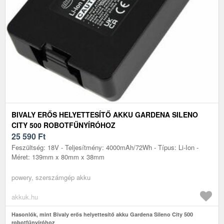
BIVALY ERŐS HELYETTESÍTŐ AKKU GARDENA SILENO
CITY 500 ROBOTFŰNYÍRÓHOZ
25 590
Ft
Feszültség: 18V - Teljesítmény: 4000mAh/72Wh - Típus: Li-Ion -
Méret: 139mm x 80mm x 38mm
powery, szerszámgép akku
akkuk.hu
Hasonlók, mint Bivaly erős helyettesítő akku Gardena Sileno City 500
robotfűnyíróhoz