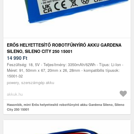
ERŐS HELYETTESÍTŐ ROBOTFŰNYÍRÓ AKKU GARDENA
SILENO, SILENO CITY 250 15001
14 990
Ft
Feszültség: 18, 5V - Teljesítmény: 3350mAh/62Wh - Típus: Li-Ion -
Méret: 91, 50mm x 67, 20mm x 26, 28mm - kompatibilis típusok:
15001-32
powery, szerszámgép akku
akkuk.hu
Hasonlók, mint Erős helyettesítő robotfűnyíró akku Gardena Sileno, Sileno
City 250 15001