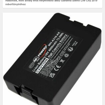
Hasonlók, mint Bivaly erős helyettesítő akku Gardena Sileno Life City 2019
robotfűnyíróhoz