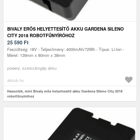
BIVALY ERŐS HELYETTESÍTŐ AKKU GARDENA SILENO
CITY 2018 ROBOTFŰNYÍRÓHOZ
25 590
Ft
Feszültség: 18V - Teljesítmény: 4000mAh/72Wh - Típus: Li-Ion -
Méret: 139mm x 80mm x 38mm
powery, szerszámgép akku
akkuk.hu
Hasonlók, mint Bivaly erős helyettesítő akku Gardena Sileno City 2018
robotfűnyíróhoz