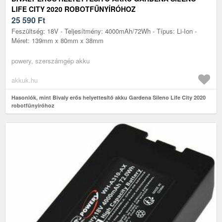
LIFE CITY 2020 ROBOTFŰNYÍRÓHOZ
25 590
Ft
Feszültség: 18V - Teljesítmény: 4000mAh/72Wh - Típus: Li-Ion -
Méret: 139mm x 80mm x 38mm
powery, szerszámgép akku
akkuk.hu
Hasonlók, mint Bivaly erős helyettesítő akku Gardena Sileno Life City 2020
robotfűnyíróhoz