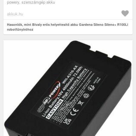
powery, szerszámgép akku
akkuk.hu
Hasonlók, mint Bivaly erős helyettesítő akku Gardena Sileno Sileno+ R100Li
robotfűnyíróhoz