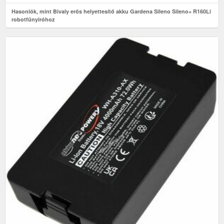
Hasonlók, mint Bivaly erős helyettesítő akku Gardena Sileno Sileno+ R160Li
robotfűnyíróhoz