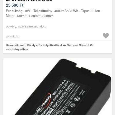
25 590
Ft
Feszültség: 18V - Teljesítmény: 4000mAh/72Wh - Típus: Li-Ion -
Méret: 139mm x 80mm x 38mm
powery, szerszámgép akku
akkuk.hu
Hasonlók, mint Bivaly erős helyettesítő akku Gardena Sileno Life
robotfűnyíróhoz