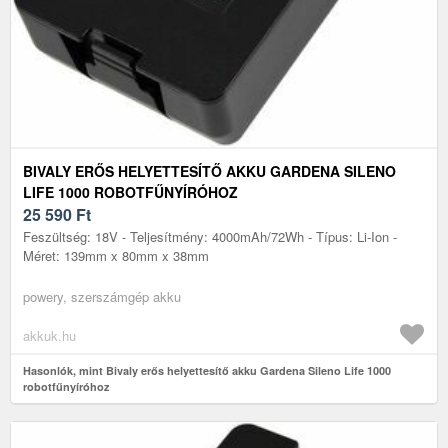
BIVALY ERŐS HELYETTESÍTŐ AKKU GARDENA SILENO
LIFE 1000 ROBOTFŰNYÍRÓHOZ
25 590
Ft
Feszültség: 18V - Teljesítmény: 4000mAh/72Wh - Típus: Li-Ion -
Méret: 139mm x 80mm x 38mm
powery, szerszámgép akku
akkuk.hu
Hasonlók, mint Bivaly erős helyettesítő akku Gardena Sileno Life 1000
robotfűnyíróhoz