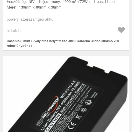
Feszültség: 18V - Teljesítmény: 4000mAh/72Wh - Típus: Li-Ion -
Méret: 139mm x 80mm x 38mm
powery, szerszámgép akku
akkuk.hu
Hasonlók, mint Bivaly erős helyettesítő akku Gardena Sileno Minimo 250
robotfűnyíróhoz