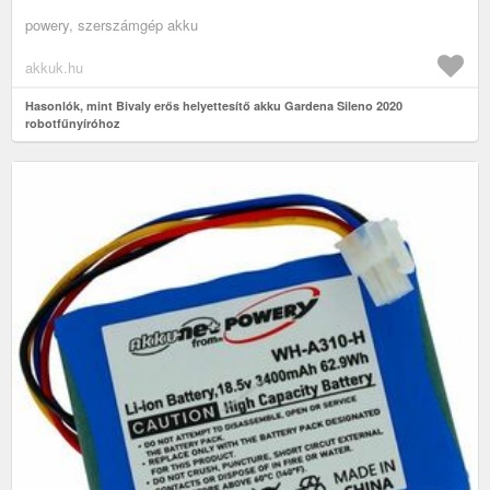
powery, szerszámgép akku
akkuk.hu
Hasonlók, mint Bivaly erős helyettesítő akku Gardena Sileno 2020
robotfűnyíróhoz