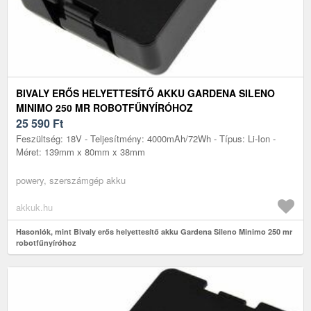
BIVALY ERŐS HELYETTESÍTŐ AKKU GARDENA SILENO
MINIMO 250 MR ROBOTFŰNYÍRÓHOZ
25 590
Ft
Feszültség: 18V - Teljesítmény: 4000mAh/72Wh - Típus: Li-Ion -
Méret: 139mm x 80mm x 38mm
powery, szerszámgép akku
akkuk.hu
Hasonlók, mint Bivaly erős helyettesítő akku Gardena Sileno Minimo 250 mr
robotfűnyíróhoz