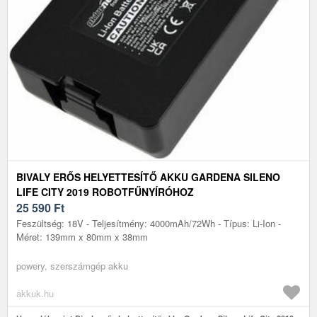
BIVALY ERŐS HELYETTESÍTŐ AKKU GARDENA SILENO
LIFE CITY 2019 ROBOTFŰNYÍRÓHOZ
25 590
Ft
Feszültség: 18V - Teljesítmény: 4000mAh/72Wh - Típus: Li-Ion -
Méret: 139mm x 80mm x 38mm
powery, szerszámgép akku
akkuk.hu