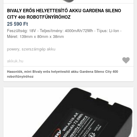
BIVALY ERŐS HELYETTESÍTŐ AKKU GARDENA SILENO
CITY 400 ROBOTFŰNYÍRÓHOZ
25 590
Ft
Feszültség: 18V - Teljesítmény: 4000mAh/72Wh - Típus: Li-Ion -
Méret: 139mm x 80mm x 38mm
powery, szerszámgép akku
akkuk.hu
Hasonlók, mint Bivaly erős helyettesítő akku Gardena Sileno City 400
robotfűnyíróhoz