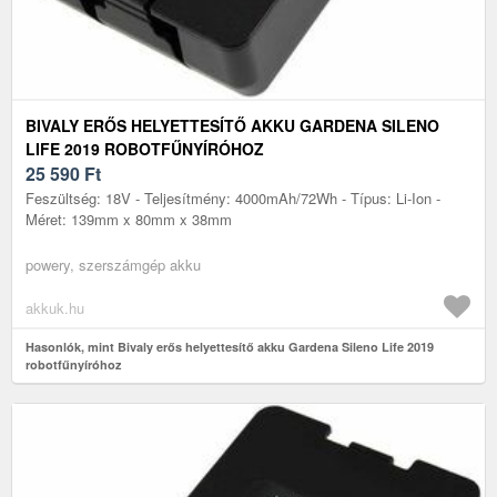
BIVALY ERŐS HELYETTESÍTŐ AKKU GARDENA SILENO
LIFE 2019 ROBOTFŰNYÍRÓHOZ
25 590
Ft
Feszültség: 18V - Teljesítmény: 4000mAh/72Wh - Típus: Li-Ion -
Méret: 139mm x 80mm x 38mm
powery, szerszámgép akku
akkuk.hu
Hasonlók, mint Bivaly erős helyettesítő akku Gardena Sileno Life 2019
robotfűnyíróhoz