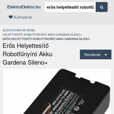
ElektroElektro.hu
Kedvencek
ELEKTRONIKA ÉS MOBIL
HELYETTESÍTŐ ROBOTFŰNYÍRÓ AKKU GARDENA SILENO+
JELENLEGI:
ERŐS HELYETTESÍTŐ ROBOTFŰNYÍRÓ AKKU GARDENA SILENO+
Erős Helyettesítő
Robotfűnyíró Akku
Rendezés
Gardena Sileno+