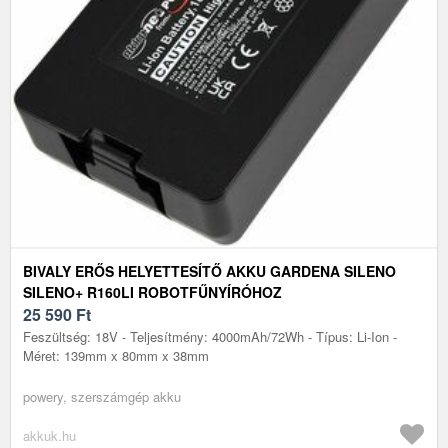
BIVALY ERŐS HELYETTESÍTŐ AKKU GARDENA SILENO
SILENO+ R160LI ROBOTFŰNYÍRÓHOZ
25 590
Ft
Feszültség: 18V - Teljesítmény: 4000mAh/72Wh - Típus: Li-Ion -
Méret: 139mm x 80mm x 38mm
powery, szerszámgép akku
akkuk.hu