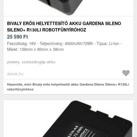
BIVALY ERŐS HELYETTESÍTŐ AKKU GARDENA SILENO
SILENO+ R130LI ROBOTFŰNYÍRÓHOZ
25 590
Ft
Feszültség: 18V - Teljesítmény: 4000mAh/72Wh - Típus: Li-Ion -
Méret: 139mm x 80mm x 38mm
powery, szerszámgép akku
akkuk.hu
Hasonlók, mint Bivaly erős helyettesítő akku Gardena Sileno Sileno+ R130Li
robotfűnyíróhoz