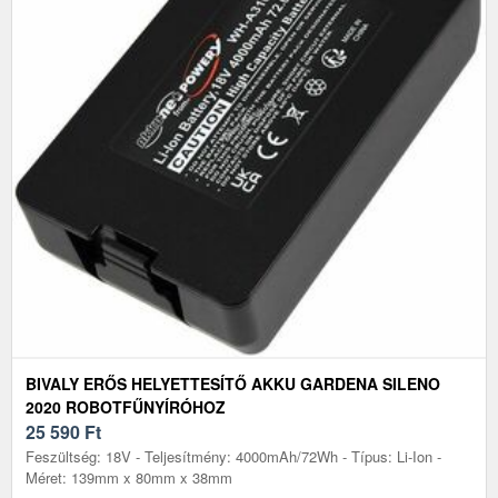
BIVALY ERŐS HELYETTESÍTŐ AKKU GARDENA SILENO
2020 ROBOTFŰNYÍRÓHOZ
25 590
Ft
Feszültség: 18V - Teljesítmény: 4000mAh/72Wh - Típus: Li-Ion -
Méret: 139mm x 80mm x 38mm