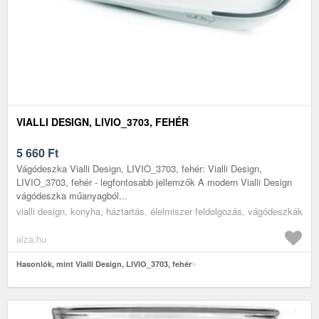
VIALLI DESIGN, LIVIO_3703, FEHÉR
5 660
Ft
Vágódeszka Vialli Design, LIVIO_3703, fehér: Vialli Design,
LIVIO_3703, fehér - legfontosabb jellemzők A modern Vialli Design
vágódeszka műanyagból...
vialli design, konyha, háztartás, élelmiszer feldolgozás, vágódeszkák
alza.hu
Hasonlók, mint Vialli Design, LIVIO_3703, fehér