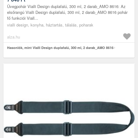
Üvegpohár Vialli Design duplafalú, 300 ml, 2 darab_AMO 8616: Az
elsőrangú Vialli Design duplafalú, 300 ml, 2 darab_AMO 8616 pohár
fő funkciói Viall...
vialli design, konyha, háztartás, tálalás, poharak
alza.hu
Hasonlók, mint Vialli Design duplafalú, 300 ml, 2 darab_AMO 8616