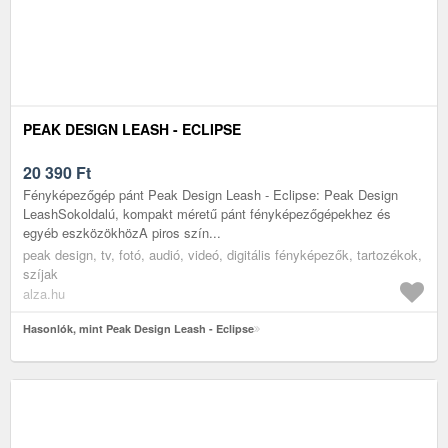
PEAK DESIGN LEASH - ECLIPSE
20 390
Ft
Fényképezőgép pánt Peak Design Leash - Eclipse: Peak Design
LeashSokoldalú, kompakt méretű pánt fényképezőgépekhez és
egyéb eszközökhözA piros szín...
peak design, tv, fotó, audió, videó, digitális fényképezők, tartozékok,
szíjak
alza.hu
Hasonlók, mint Peak Design Leash - Eclipse