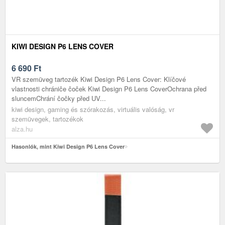
KIWI DESIGN P6 LENS COVER
6 690
Ft
VR szemüveg tartozék Kiwi Design P6 Lens Cover: Klíčové
vlastnosti chrániče čoček Kiwi Design P6 Lens CoverOchrana před
sluncemChrání čočky před UV...
kiwi design, gaming és szórakozás, virtuális valóság, vr
szemüvegek, tartozékok
alza.hu
Hasonlók, mint Kiwi Design P6 Lens Cover