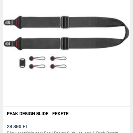
PEAK DESIGN SLIDE - FEKETE
28 890
Ft
Fényképezőgép pánt Peak Design Slide - fekete: A Peak Design