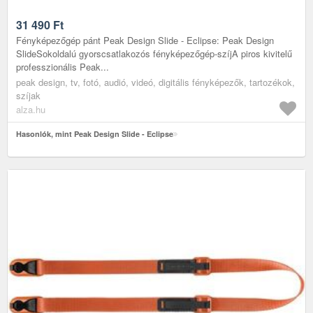
31 490
Ft
Fényképezőgép pánt Peak Design Slide - Eclipse: Peak Design
SlideSokoldalú gyorscsatlakozós fényképezőgép-szíjA piros kivitelű
professzionális Peak...
peak design, tv, fotó, audió, videó, digitális fényképezők, tartozékok,
szíjak
alza.hu
Hasonlók, mint Peak Design Slide - Eclipse