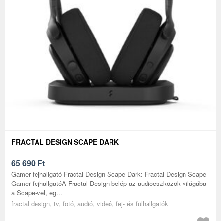
FRACTAL DESIGN SCAPE DARK
65 690
Ft
Gamer fejhallgató Fractal Design Scape Dark: Fractal Design Scape
Gamer fejhallgatóA Fractal Design belép az audioeszközök világába
a Scape-vel, eg...
fractal design, tv, fotó, audió, videó, fej- és fülhallgatók