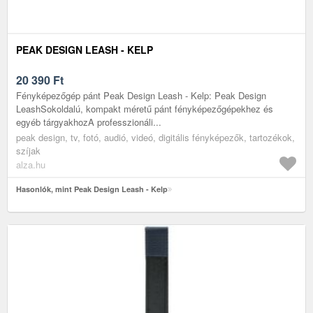
PEAK DESIGN LEASH - KELP
20 390
Ft
Fényképezőgép pánt Peak Design Leash - Kelp: Peak Design
LeashSokoldalú, kompakt méretű pánt fényképezőgépekhez és
egyéb tárgyakhozA professzionáli...
peak design, tv, fotó, audió, videó, digitális fényképezők, tartozékok,
szíjak
alza.hu
Hasonlók, mint Peak Design Leash - Kelp