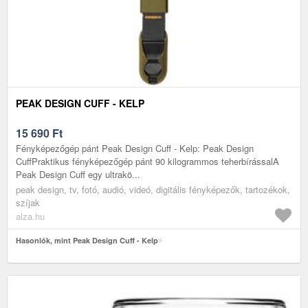
PEAK DESIGN CUFF - KELP
15 690
Ft
Fényképezőgép pánt Peak Design Cuff - Kelp: Peak Design
CuffPraktikus fényképezőgép pánt 90 kilogrammos teherbírássalA
Peak Design Cuff egy ultrakö...
peak design, tv, fotó, audió, videó, digitális fényképezők, tartozékok,
szíjak
alza.hu
Hasonlók, mint Peak Design Cuff - Kelp