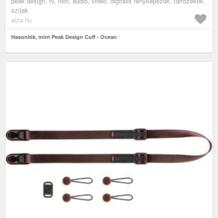
peak design, tv, fotó, audió, videó, digitális fényképezők, tartozékok,
szíjak
alza.hu
Hasonlók, mint Peak Design Cuff - Ocean