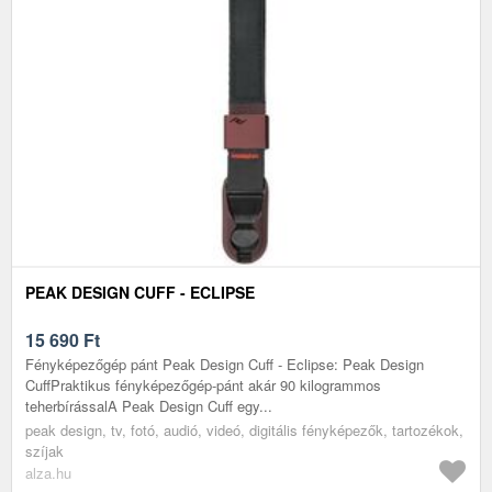
PEAK DESIGN CUFF - ECLIPSE
15 690
Ft
Fényképezőgép pánt Peak Design Cuff - Eclipse: Peak Design
CuffPraktikus fényképezőgép-pánt akár 90 kilogrammos
teherbírássalA Peak Design Cuff egy...
peak design, tv, fotó, audió, videó, digitális fényképezők, tartozékok,
szíjak
alza.hu