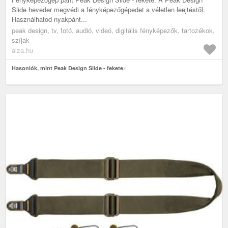
Slide heveder megvédi a fényképezőgépedet a véletlen leejtéstől.
Használhatod nyakpánt...
peak design, tv, fotó, audió, videó, digitális fényképezők, tartozékok,
szíjak
alza.hu
Hasonlók, mint Peak Design Slide - fekete