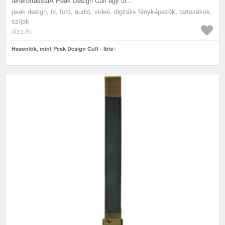
teherbírássalA Peak Design Cuff egy ul...
peak design, tv, fotó, audió, videó, digitális fényképezők, tartozékok,
szíjak
alza.hu
Hasonlók, mint Peak Design Cuff - Ibis