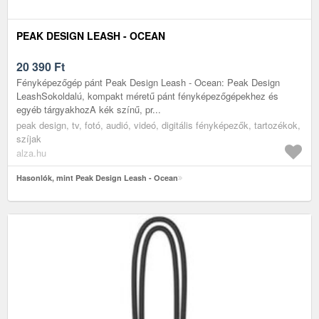
PEAK DESIGN LEASH - OCEAN
20 390
Ft
Fényképezőgép pánt Peak Design Leash - Ocean: Peak Design
LeashSokoldalú, kompakt méretű pánt fényképezőgépekhez és
egyéb tárgyakhozA kék színű, pr...
peak design, tv, fotó, audió, videó, digitális fényképezők, tartozékok,
szíjak
alza.hu
Hasonlók, mint Peak Design Leash - Ocean