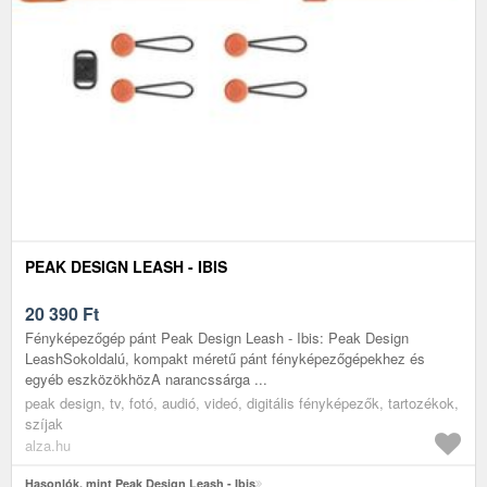
PEAK DESIGN LEASH - IBIS
20 390
Ft
Fényképezőgép pánt Peak Design Leash - Ibis: Peak Design
LeashSokoldalú, kompakt méretű pánt fényképezőgépekhez és
egyéb eszközökhözA narancssárga ...
peak design, tv, fotó, audió, videó, digitális fényképezők, tartozékok,
szíjak
alza.hu
Hasonlók, mint Peak Design Leash - Ibis