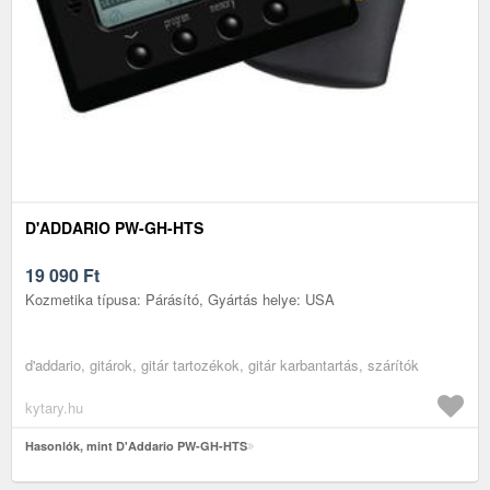
D'ADDARIO PW-GH-HTS
19 090
Ft
Kozmetika típusa: Párásító, Gyártás helye: USA
d'addario, gitárok, gitár tartozékok, gitár karbantartás, szárítók
kytary.hu
Hasonlók, mint D'Addario PW-GH-HTS