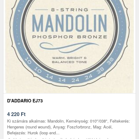
D'ADDARIO EJ73
4 220
Ft
Ki számára alkalmas: Mandolin, Keménység: 010"/038", Feltekerés:
Hengeres (round wound), Anyag: Foszforbronz, Mag: Acél,
Befejezés: Hurok (loop end...