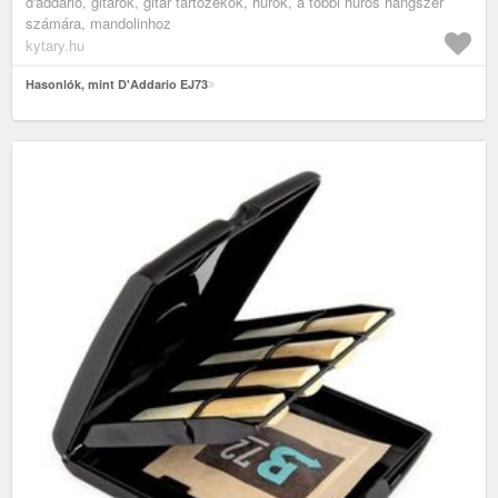
d'addario, gitárok, gitár tartozékok, húrok, a többi húros hangszer
számára, mandolinhoz
kytary.hu
Hasonlók, mint D'Addario EJ73