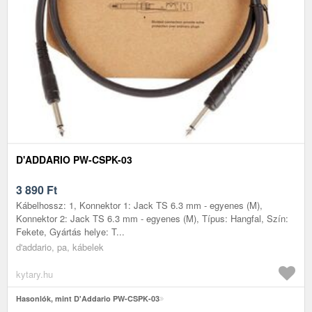
D'ADDARIO PW-CSPK-03
3 890
Ft
Kábelhossz: 1, Konnektor 1: Jack TS 6.3 mm - egyenes (M),
Konnektor 2: Jack TS 6.3 mm - egyenes (M), Típus: Hangfal, Szín:
Fekete, Gyártás helye: T...
d'addario, pa, kábelek
kytary.hu
Hasonlók, mint D'Addario PW-CSPK-03