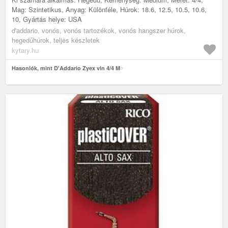
Mag: Szintetikus, Anyag: Különféle, Húrok: 18.6, 12.5, 10.5, 10.6,
10, Gyártás helye: USA
d'addario, vonós, vonós tartozékok, vonós hangszer húrok,
hegedűhúrok, teljes készletek
kytary.hu
Hasonlók, mint D'Addario Zyex vln 4/4 M