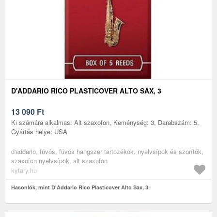
D'ADDARIO RICO PLASTICOVER ALTO SAX, 3
13 090
Ft
Ki számára alkalmas: Alt szaxofon, Keménység: 3, Darabszám: 5,
Gyártás helye: USA
d'addario, fúvós, fúvós hangszer tartozékok, nyelvsípok és szorítók,
szaxofon nyelvsípok, alt szaxofon
kytary.hu
Hasonlók, mint D'Addario Rico Plasticover Alto Sax, 3