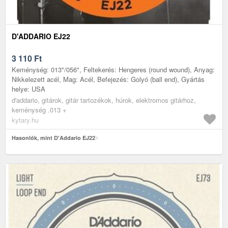
D'ADDARIO EJ22
3 110
Ft
Keménység: 013"/056", Feltekerés: Hengeres (round wound), Anyag:
Nikkelezett acél, Mag: Acél, Befejezés: Golyó (ball end), Gyártás
helye: USA
d'addario, gitárok, gitár tartozékok, húrok, elektromos gitárhoz,
keménység .013 +
kytary.hu
Hasonlók, mint D'Addario EJ22