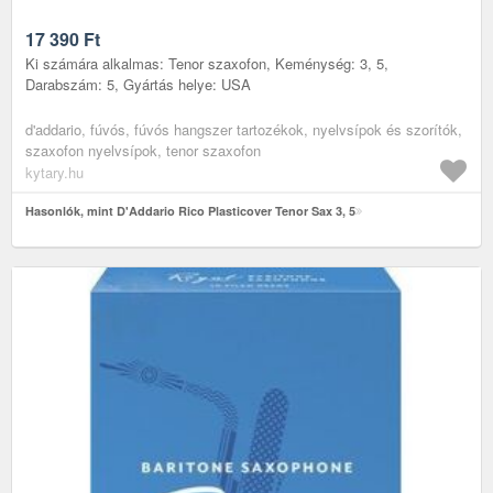
17 390
Ft
Ki számára alkalmas: Tenor szaxofon, Keménység: 3, 5,
Darabszám: 5, Gyártás helye: USA
d'addario, fúvós, fúvós hangszer tartozékok, nyelvsípok és szorítók,
szaxofon nyelvsípok, tenor szaxofon
kytary.hu
Hasonlók, mint D'Addario Rico Plasticover Tenor Sax 3, 5