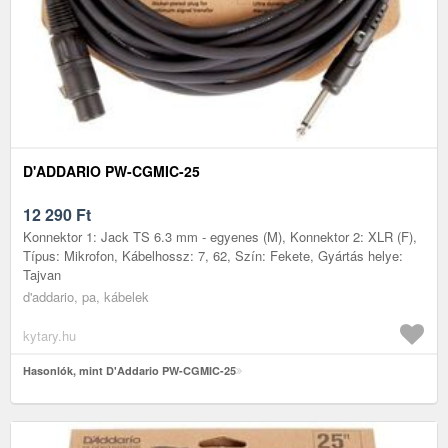
D'ADDARIO PW-CGMIC-25
12 290
Ft
Konnektor 1: Jack TS 6.3 mm - egyenes (M), Konnektor 2: XLR (F),
Típus: Mikrofon, Kábelhossz: 7, 62, Szín: Fekete, Gyártás helye:
Tajvan
d'addario, pa, kábelek
kytary.hu
Hasonlók, mint D'Addario PW-CGMIC-25