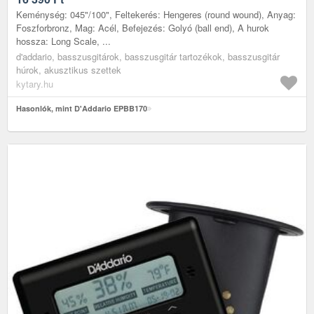
Keménység: 045"/100", Feltekerés: Hengeres (round wound), Anyag:
Foszforbronz, Mag: Acél, Befejezés: Golyó (ball end), A hurok
hossza: Long Scale, ...
d'addario, basszusgitárok, basszusgitár tartozékok, basszusgitár
húrok, akusztikus szettek
kytary.hu
Hasonlók, mint D'Addario EPBB170