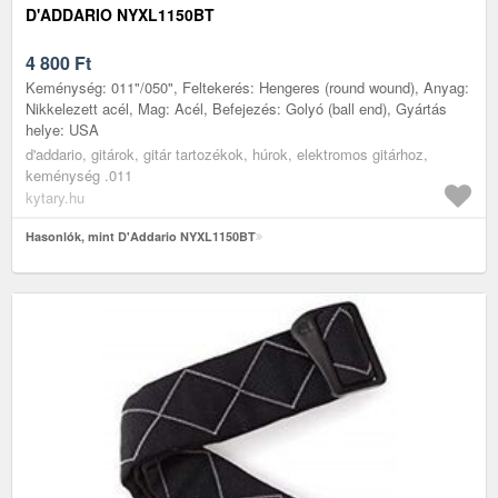
D'ADDARIO NYXL1150BT
4 800
Ft
Keménység: 011"/050", Feltekerés: Hengeres (round wound), Anyag:
Nikkelezett acél, Mag: Acél, Befejezés: Golyó (ball end), Gyártás
helye: USA
d'addario, gitárok, gitár tartozékok, húrok, elektromos gitárhoz,
keménység .011
kytary.hu
Hasonlók, mint D'Addario NYXL1150BT