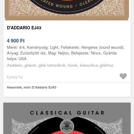
D'ADDARIO EJ43
4 900
Ft
Méret: 4/4, Keménység: Light, Feltekerés: Hengeres (round wound),
Anyag: Ezüstözött réz, Mag: Nejlon, Befejezés: Nincs, Gyártás
helye: USA
d'addario, gitárok, gitár tartozékok, húrok, klasszikus gitárhoz
kytary.hu
Hasonlók, mint D'Addario EJ43