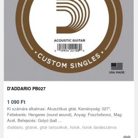
D'ADDARIO PB027
1 090
Ft
Ki számára alkalmas: Akusztikus gitár, Keménység: 027",
Feltekerés: Hengeres (round wound), Anyag: Foszforbronz, Mag:
Acél, Befejezés: Golyó (ball ...
d'addario, gitárok, gitár tartozékok, húrok, húrok darabszámra