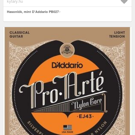
kytary.hu
Hasonlók, mint D'Addario PB027