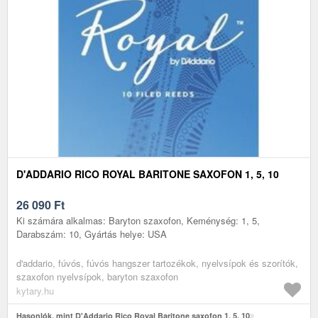
D'ADDARIO RICO ROYAL BARITONE SAXOFON 1, 5, 10
26 090
Ft
Ki számára alkalmas: Baryton szaxofon, Keménység: 1, 5,
Darabszám: 10, Gyártás helye: USA
d'addario, fúvós, fúvós hangszer tartozékok, nyelvsípok és szorítók,
szaxofon nyelvsípok, baryton szaxofon
kytary.hu
Hasonlók, mint D'Addario Rico Royal Baritone saxofon 1, 5, 10