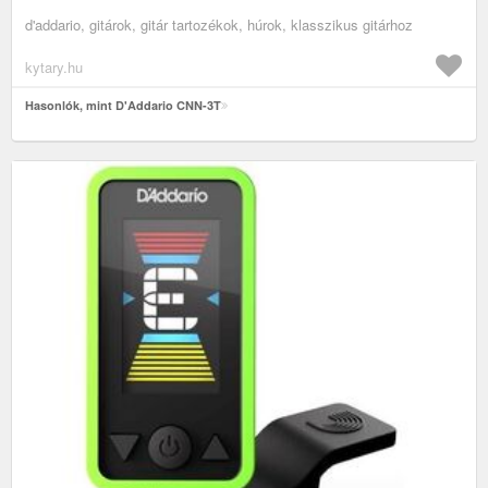
d'addario, gitárok, gitár tartozékok, húrok, klasszikus gitárhoz
kytary.hu
Hasonlók, mint D'Addario CNN-3T