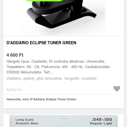
D'ADDARIO ECLIPSE TUNER GREEN
4 600
Ft
Hangoló típus: Csiptetős, Ki számára alkalmas: Univerzális,
Terjedelem: A0 - C8, Frekvencia: 430 - 450 Hz, Csatlakoztatás:
CR2032 Akkumulátor, Tart...
d'addario, gitárok, gitár tartozékok, hangolók, csíptetős
kytary.hu
Hasonlók, mint D'Addario Eclipse Tuner Green