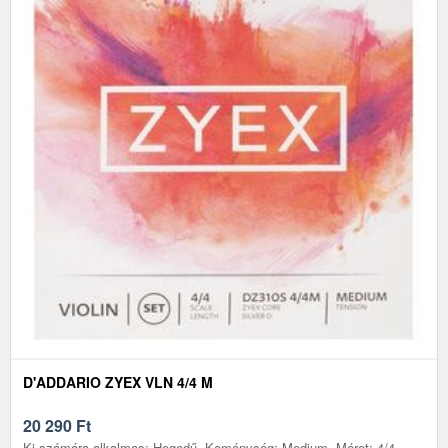
D'ADDARIO ZYEX VLN 4/4 M
20 290
Ft
Ki számára alkalmas: Hegedű, Keménység: Medium, Méret: 4/4,