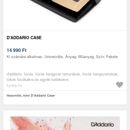
D'ADDARIO CASE
14 990
Ft
Ki számára alkalmas: Univerzális, Anyag: Műanyag, Szín: Fekete
d'addario, fúvós, fúvós hangszer tartozékok, fúvós hangszertokok,
tokok fúvókákra és egyéb kellékekre
kytary.hu
Hasonlók, mint D'Addario Case