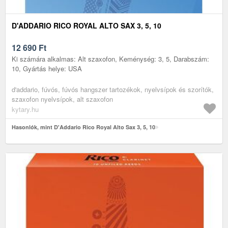
D'ADDARIO RICO ROYAL ALTO SAX 3, 5, 10
12 690
Ft
Ki számára alkalmas: Alt szaxofon, Keménység: 3, 5, Darabszám:
10, Gyártás helye: USA
d'addario, fúvós, fúvós hangszer tartozékok, nyelvsípok és szorítók,
szaxofon nyelvsípok, alt szaxofon
kytary.hu
Hasonlók, mint D'Addario Rico Royal Alto Sax 3, 5, 10