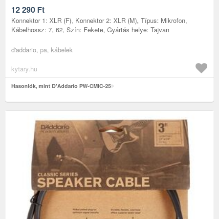
12 290
Ft
Konnektor 1: XLR (F), Konnektor 2: XLR (M), Típus: Mikrofon,
Kábelhossz: 7, 62, Szín: Fekete, Gyártás helye: Tajvan
d'addario, pa, kábelek
kytary.hu
Hasonlók, mint D'Addario PW-CMIC-25