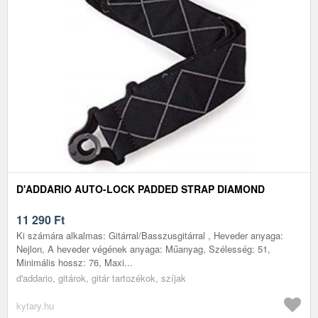
D'ADDARIO AUTO-LOCK PADDED STRAP DIAMOND
11 290
Ft
Ki számára alkalmas: Gitárral/Basszusgitárral , Heveder anyaga:
Nejlon, A heveder végének anyaga: Műanyag, Szélesség: 51,
Minimális hossz: 76, Maxi...
d'addario, gitárok, gitár tartozékok, szíjak
kytary.hu