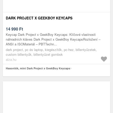
DARK PROJECT X GEEKBOY KEYCAPS
14 990
Ft
Keycap Dark Project x GeekBoy Keycaps: Klíčové vlastnosti
náhradních kláves Dark Project x GeekBoy KeycapsRozložení –
ANSI a ISOMateriál – PBTTechn...
dark project, pc és laptop, kiegészítők, pc-hez, billentyűzetek,
custom billentyűk, billentyűzet gombok
alza.hu
Hasonlók, mint Dark Project x GeekBoy Keycaps