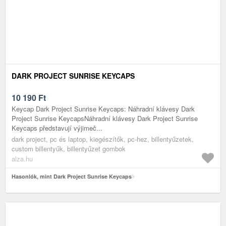
DARK PROJECT SUNRISE KEYCAPS
10 190
Ft
Keycap Dark Project Sunrise Keycaps: Náhradní klávesy Dark
Project Sunrise KeycapsNáhradní klávesy Dark Project Sunrise
Keycaps představují výjimeč...
dark project, pc és laptop, kiegészítők, pc-hez, billentyűzetek,
custom billentyűk, billentyűzet gombok
alza.hu
Hasonlók, mint Dark Project Sunrise Keycaps