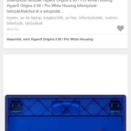
HyperX Origins 2 65 / Pro White Housing billentyűzet-
tartozékAlakítsd át a setupodat...
hyperx, pc és laptop, kiegészítők, pc-hez, billentyűzetek, custom
billentyűk, tartozékok
alza.hu
Hasonlók, mint HyperX Origins 2 65 / Pro White Housing