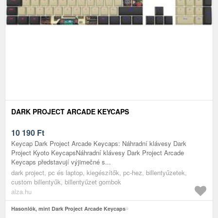
DARK PROJECT ARCADE KEYCAPS
10 190
Ft
Keycap Dark Project Arcade Keycaps: Náhradní klávesy Dark
Project Kyoto KeycapsNáhradní klávesy Dark Project Arcade
Keycaps představují výjimečné s...
dark project, pc és laptop, kiegészítők, pc-hez, billentyűzetek,
custom billentyűk, billentyűzet gombok
alza.hu
Hasonlók, mint Dark Project Arcade Keycaps