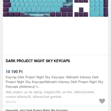
DARK PROJECT NIGHT SKY KEYCAPS
10 190
Ft
Keycap Dark Project Night Sky Keycaps: Náhradní klávesy Dark
Project Night Sky KeycapsNáhradní klávesy Dark Project Night Sky
Keycaps představují v...
dark project, pc és laptop, kiegészítők, pc-hez, billentyűzetek,
custom billentyűk, billentyűzet gombok
alza.hu
Hasonlók, mint Dark Project Night Sky Keycaps