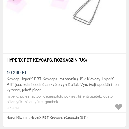
HYPERX PBT KEYCAPS, RÓZSASZÍN (US)
10 290
Ft
Keycap HyperX PBT Keycaps, rózsaszín (US): Klávesy HyperX
PBT jsou velmi odolné a skvěle vyhlížející. Využívají speciální font
výrobce, jehož předn...
hyperx, pc és laptop, kiegészítők, pc-hez, billentyűzetek, custom
billentyűk, billentyűzet gombok
alza.hu
Hasonlók, mint HyperX PBT Keycaps, rózsaszín (US)