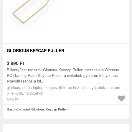
GLORIOUS KEYCAP PULLER
3 890
Ft
Billentyűzet tartozék Glorious Keycap Puller: Használd a Glorious
PC Gaming Race Keycap Pullert a switchek gyors és kényelmes
eltávolításához a bil...
glorious, pc és laptop, kiegészítők, pc-hez, billentyűzetek, custom
billentyűk, tartozékok
alza.hu
Hasonlók, mint Glorious Keycap Puller