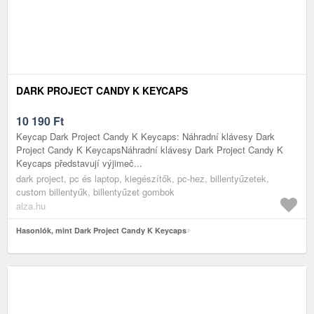
DARK PROJECT CANDY K KEYCAPS
10 190
Ft
Keycap Dark Project Candy K Keycaps: Náhradní klávesy Dark
Project Candy K KeycapsNáhradní klávesy Dark Project Candy K
Keycaps představují výjimeč...
dark project, pc és laptop, kiegészítők, pc-hez, billentyűzetek,
custom billentyűk, billentyűzet gombok
alza.hu
Hasonlók, mint Dark Project Candy K Keycaps