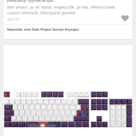
představují výjimečné spo...
dark project, pc és laptop, kiegészítők, pc-hez, billentyűzetek,
custom billentyűk, billentyűzet gombok
alza.hu
Hasonlók, mint Dark Project Sunset Keycaps