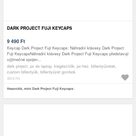
DARK PROJECT FUJI KEYCAPS
9 490
Ft
Keycap Dark Project Fuji Keycaps: Náhradní klávesy Dark Project
Fuji KeycapsNáhradní klávesy Dark Project Fuji Keycaps představují
výjimečné spojen...
dark project, pc és laptop, kiegészítők, pc-hez, billentyűzetek,
custom billentyűk, billentyűzet gombok
alza.hu
Hasonlók, mint Dark Project Fuji Keycaps