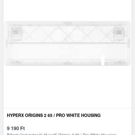
HYPERX ORIGINS 2 65 / PRO WHITE HOUSING
9 190
Ft
Billentyűzet tartozék HyperX Origins 2 65 / Pro White Housing: