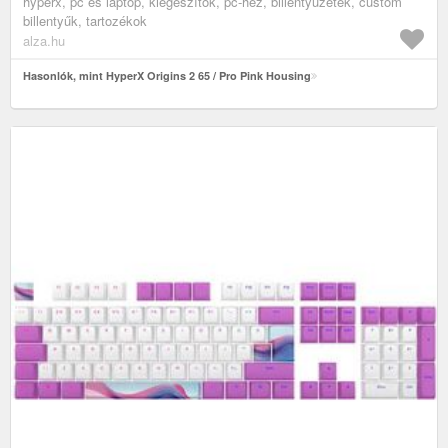
hyperx, pc és laptop, kiegészítők, pc-hez, billentyűzetek, custom
billentyűk, tartozékok
alza.hu
Hasonlók, mint HyperX Origins 2 65 / Pro Pink Housing