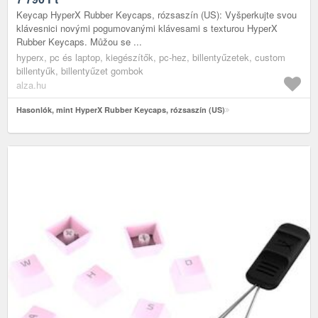
Keycap HyperX Rubber Keycaps, rózsaszín (US): Vyšperkujte svou
klávesnici novými pogumovanými klávesami s texturou HyperX
Rubber Keycaps. Můžou se ...
hyperx, pc és laptop, kiegészítők, pc-hez, billentyűzetek, custom
billentyűk, billentyűzet gombok
alza.hu
Hasonlók, mint HyperX Rubber Keycaps, rózsaszín (US)