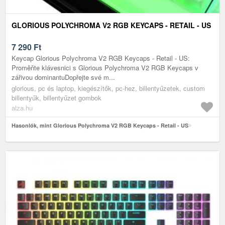
GLORIOUS POLYCHROMA V2 RGB KEYCAPS - RETAIL - US
7 290
Ft
Keycap Glorious Polychroma V2 RGB Keycaps - Retail - US:
Proměňte klávesnici s Glorious Polychroma V2 RGB Keycaps v
zářivou dominantuDopřejte své m...
glorious, pc és laptop, kiegészítők, pc-hez, billentyűzetek, custom
billentyűk, billentyűzet gombok
alza.hu
Hasonlók, mint Glorious Polychroma V2 RGB Keycaps - Retail - US