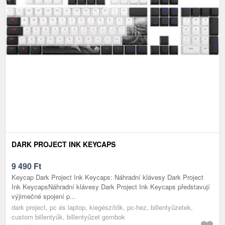
DARK PROJECT INK KEYCAPS
9 490
Ft
Keycap Dark Project Ink Keycaps: Náhradní klávesy Dark Project
Ink KeycapsNáhradní klávesy Dark Project Ink Keycaps představují
výjimečné spojení p...
dark project, pc és laptop, kiegészítők, pc-hez, billentyűzetek,
custom billentyűk, billentyűzet gombok