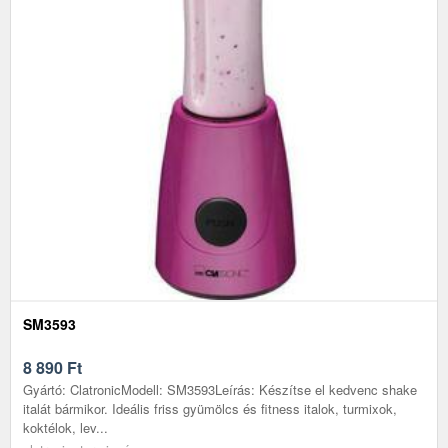
SM3593
8 890
Ft
Gyártó: ClatronicModell: SM3593Leírás: Készítse el kedvenc shake
italát bármikor. Ideális friss gyümölcs és fitness italok, turmixok,
koktélok, lev...