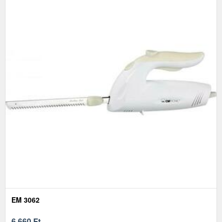
EM 3062
6 660
Ft