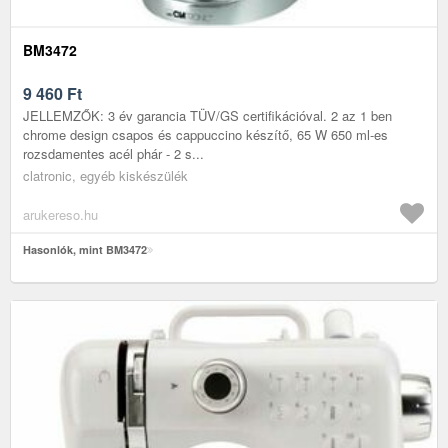
BM3472
9 460
Ft
JELLEMZŐK: 3 év garancia TÜV/GS certifikációval. 2 az 1 ben
chrome design csapos és cappuccino készítő, 65 W 650 ml-es
rozsdamentes acél phár - 2 s...
clatronic, egyéb kiskészülék
arukereso.hu
Hasonlók, mint BM3472