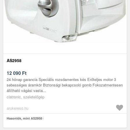
AS2958
12 090
Ft
24 hónap garancia Speciális rozsdamentes kés Erőteljes motor 3
sebességes áramkör Biztonsági bekapcsoló gomb Fokozatmentesen
állítható vágási vasta...
clatronic, szeletelőgép
arukereso.hu
Hasonlók, mint AS2958