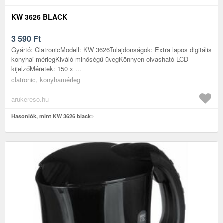
KW 3626 BLACK
3 590
Ft
Gyártó: ClatronicModell: KW 3626Tulajdonságok: Extra lapos digitális
konyhai mérlegKiváló minőségű üvegKönnyen olvasható LCD
kijelzőMéretek: 150 x ...
clatronic, konyhamérleg
arukereso.hu
Hasonlók, mint KW 3626 black