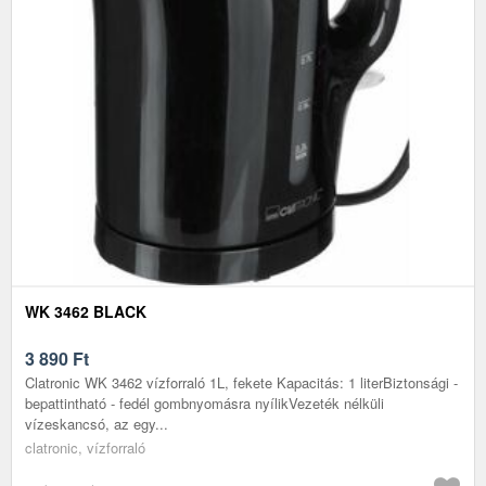
WK 3462 BLACK
3 890
Ft
Clatronic WK 3462 vízforraló 1L, fekete Kapacitás: 1 literBiztonsági -
bepattintható - fedél gombnyomásra nyílikVezeték nélküli
vízeskancsó, az egy...
clatronic, vízforraló