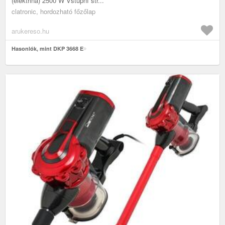
(elektřina) 2500 W Vstupní stř...
clatronic, hordozható főzőlap
arukereso.hu
Hasonlók, mint DKP 3668 E