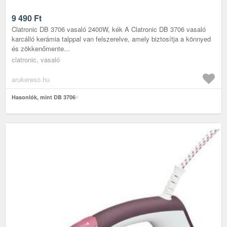
9 490
Ft
Clatronic DB 3706 vasaló 2400W, kék A Clatronic DB 3706 vasaló
karcálló kerámia talppal van felszerelve, amely biztosítja a könnyed
és zökkenőmente...
clatronic, vasaló
arukereso.hu
Hasonlók, mint DB 3706