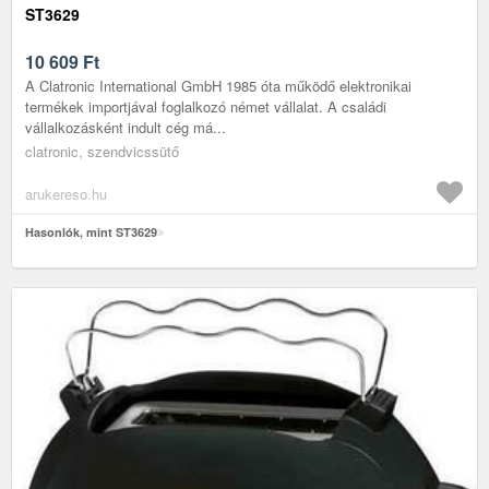
ST3629
10 609
Ft
A Clatronic International GmbH 1985 óta működő elektronikai
termékek importjával foglalkozó német vállalat. A családi
vállalkozásként indult cég má...
clatronic, szendvicssütő
arukereso.hu
Hasonlók, mint ST3629