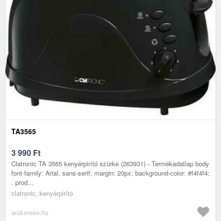
TA3565
3 990
Ft
Clatronic TA 3565 kenyérpirító szürke (263931) - Termékadatlap body
font-family: Arial, sans-serif; margin: 20px; background-color: #f4f4f4;
. prod...
clatronic, kenyérpirító
arukereso.hu