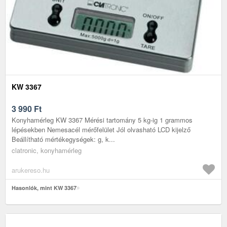
KW 3367
3 990
Ft
Konyhamérleg KW 3367 Mérési tartomány 5 kg-ig 1 grammos
lépésekben Nemesacél mérőfelület Jól olvasható LCD kijelző
Beállítható mértékegységek: g, k...
clatronic, konyhamérleg
arukereso.hu
Hasonlók, mint KW 3367