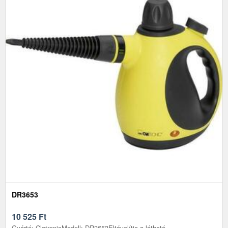
DR3653
10 525
Ft
Gyártó: ClatronicModell: DR3653Eltávolítja a látható