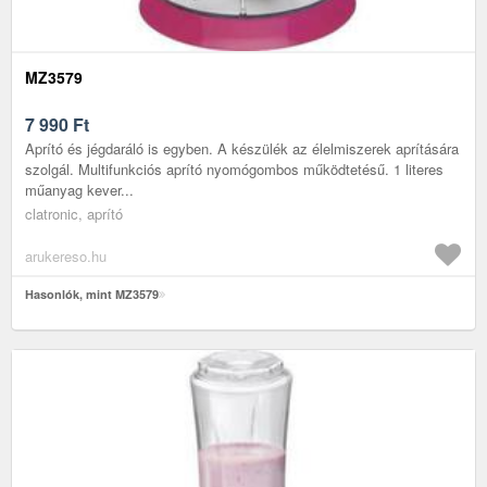
MZ3579
7 990
Ft
Aprító és jégdaráló is egyben. A készülék az élelmiszerek aprítására
szolgál. Multifunkciós aprító nyomógombos működtetésű. 1 literes
műanyag kever...
clatronic, aprító
arukereso.hu
Hasonlók, mint MZ3579