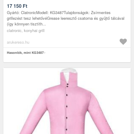
17 150
Ft
Gyártó: ClatronicModell: KG3487Tulajdonságok: Zsírmentes
grillezést tesz lehetővéGrease leeresztő csatorna és gyűjtő tálcával
(így könnyen tisztíth...
clatronic, konyhai grill
arukereso.hu
Hasonlók, mint KG3487