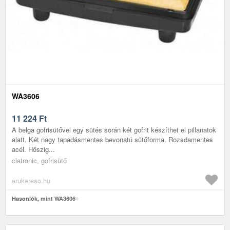
WA3606
11 224
Ft
A belga gofrisütővel egy sütés során két gofrit készíthet el pillanatok
alatt. Két nagy tapadásmentes bevonatú sütőforma. Rozsdamentes
acél. Hőszig...
clatronic, gofrisütő
arukereso.hu
Hasonlók, mint WA3606