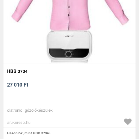
HBB 3734
27 010
Ft
clatronic, gőzölőkészülék
arukereso.hu
Hasonlók, mint HBB 3734