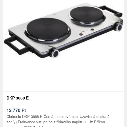
DKP 3668 E
12 770
Ft
Clatronic DKP 3668 E Černá, nerezová ocel Uzavřená deska 2
zón(y) Frekvence vstupního střídavého napětí 50 Hz Příkon