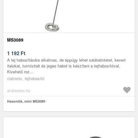
MS3089
1 192
Ft
A tej habosítására alkalmas, de éppúgy lehet salátaöntetet, kevert
italokat, turmixitalt és jeges habot is készíteni a tejhabosítóval.
Kivehető roz...
clatronic, tejhabosító
arukereso.hu
Hasonlók, mint MS3089