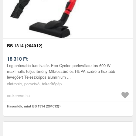
BS 1314 (264012)
18 310
Ft
Legfontosabb tudnivalók Eco-Cyclon porleválasztás 600 W
maximális teljesítmény Mikroszűrő és HEPA szűrő a tisztább
levegőért Teleszkópos alumínium ...
clatronic, porszívó, takarítógép
arukereso.hu
Hasonlók, mint BS 1314 (264012)