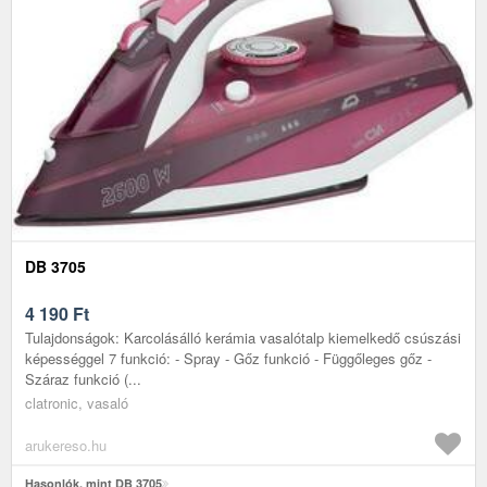
DB 3705
4 190
Ft
Tulajdonságok: Karcolásálló kerámia vasalótalp kiemelkedő csúszási
képességgel 7 funkció: - Spray - Gőz funkció - Függőleges gőz -
Száraz funkció (...
clatronic, vasaló
arukereso.hu
Hasonlók, mint DB 3705