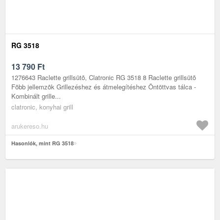
RG 3518
13 790
Ft
1276643 Raclette grillsütõ, Clatronic RG 3518 8 Raclette grillsütõ
Fõbb jellemzõk Grillezéshez és átmelegítéshez Öntöttvas tálca -
Kombinált grille...
clatronic, konyhai grill
arukereso.hu
Hasonlók, mint RG 3518