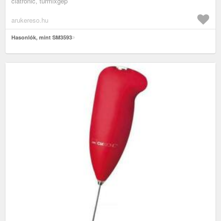
clatronic, turmixgép
arukereso.hu
Hasonlók, mint SM3593