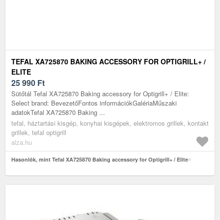
TEFAL XA725870 BAKING ACCESSORY FOR OPTIGRILL+ /
ELITE
25 990
Ft
Sütőtál Tefal XA725870 Baking accessory for Optigrill+ / Elite:
Select brand: BevezetőFontos információkGalériaMűszaki
adatokTefal XA725870 Baking ...
tefal, háztartási kisgép, konyhai kisgépek, elektromos grillek, kontakt
grillek, tefal optigrill
alza.hu
Hasonlók, mint Tefal XA725870 Baking accessory for Optigrill+ / Elite