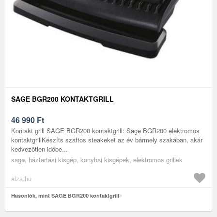
SAGE BGR200 KONTAKTGRILL
46 990
Ft
Kontakt grill SAGE BGR200 kontaktgrill: Sage BGR200 elektromos
kontaktgrillKészíts szaftos steakeket az év bármely szakában, akár
kedvezőtlen időbe...
sage, háztartási kisgép, konyhai kisgépek, elektromos grillek
alza.hu
Hasonlók, mint SAGE BGR200 kontaktgrill