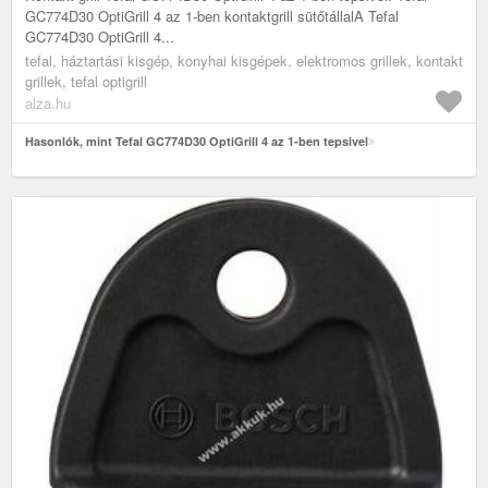
GC774D30 OptiGrill 4 az 1-ben kontaktgrill sütőtállalA Tefal
GC774D30 OptiGrill 4...
tefal, háztartási kisgép, konyhai kisgépek, elektromos grillek, kontakt
grillek, tefal optigrill
alza.hu
Hasonlók, mint Tefal GC774D30 OptiGrill 4 az 1-ben tepsivel