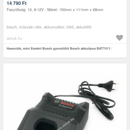
14 790
Ft
Feszültség: 10, 8-12V - Méret: 150mm x 111mm x 68mm
bosch, műszaki cikk, akkumulátor, töltő, akkutöltő
akkuk.hu
Hasonlók, mint Eredeti Bosch gyorstöltő Bosch akkutípus BATT411