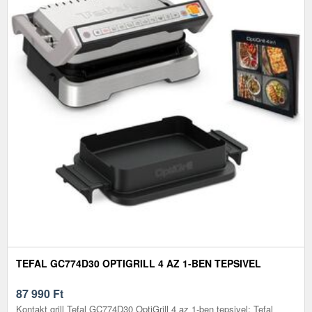
TEFAL GC774D30 OPTIGRILL 4 AZ 1-BEN TEPSIVEL
87 990
Ft
Kontakt grill Tefal GC774D30 OptiGrill 4 az 1-ben tepsivel: Tefal