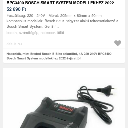
BPC3400 BOSCH SMART SYSTEM MODELLEKHEZ 2022
ÉVJÁRATTÓL
52 690
Ft
Feszültség: 220 - 240V - Méret: 205mm x 80mm x 50mm -
kompatibilis modellek: Bosch 6-tus négyzet alakú töltocsatlakozó a
Bosch Smart System, Gen3 r...
bosch, számítógép, notebook töltő
akkuk.hu
Hasonlók, mint Eredeti Bosch E-Bike akkutöltő, 4A 220-240V BPC3400
Bosch Smart System modellekhez 2022 évjárattól