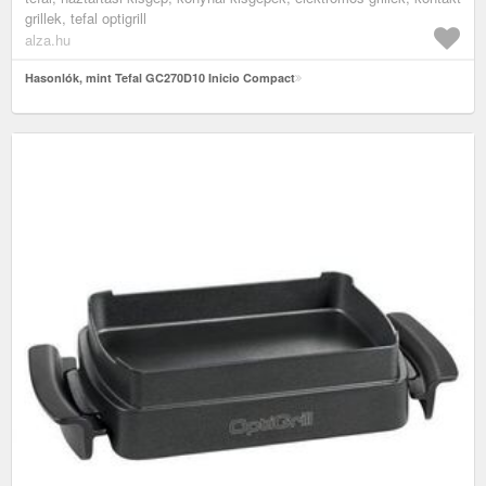
grillek, tefal optigrill
alza.hu
Hasonlók, mint Tefal GC270D10 Inicio Compact