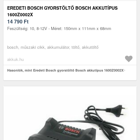
EREDETI BOSCH GYORSTÖLTŐ BOSCH AKKUTÍPUS
1600Z0002X
14 790
Ft
Feszültség: 10, 8-12V - Méret: 150mm x 111mm x 68mm
bosch, műszaki cikk, akkumulátor, töltő, akkutöltő
akkuk.hu
Hasonlók, mint Eredeti Bosch gyorstöltő Bosch akkutípus 1600Z0002X