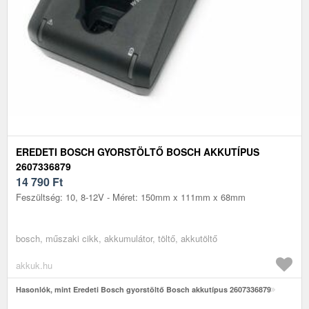
EREDETI BOSCH GYORSTÖLTŐ BOSCH AKKUTÍPUS
2607336879
14 790
Ft
Feszültség: 10, 8-12V - Méret: 150mm x 111mm x 68mm
bosch, műszaki cikk, akkumulátor, töltő, akkutöltő
akkuk.hu
Hasonlók, mint Eredeti Bosch gyorstöltő Bosch akkutípus 2607336879