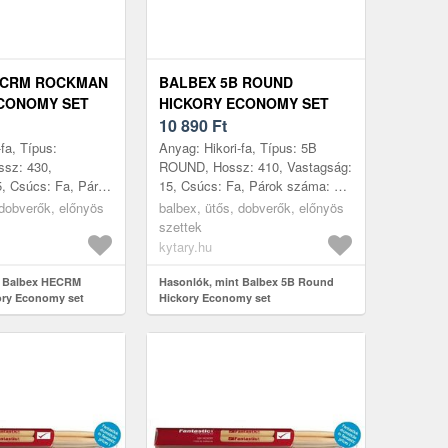
ECRM ROCKMAN
BALBEX 5B ROUND
CONOMY SET
HICKORY ECONOMY SET
10 890
Ft
fa, Típus:
Anyag: Hikori-fa, Típus: 5B
sz: 430,
ROUND, Hossz: 410, Vastagság:
, Csúcs: Fa, Párok
15, Csúcs: Fa, Párok száma: 5,
rtás helye:
Gyártás helye: Csehország
 dobverők, előnyös
balbex, ütős, dobverők, előnyös
szettek
kytary.hu
t Balbex HECRM
Hasonlók, mint Balbex 5B Round
ry Economy set
Hickory Economy set