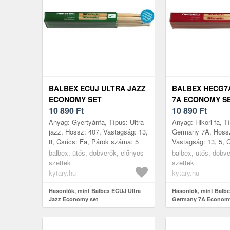
BALBEX ECUJ ULTRA JAZZ
BALBEX HECG7
ECONOMY SET
7A ECONOMY S
10 890
Ft
10 890
Ft
Anyag: Gyertyánfa, Típus: Ultra
Anyag: Hikori-fa, T
jazz, Hossz: 407, Vastagság: 13,
Germany 7A, Hossz
8, Csúcs: Fa, Párok száma: 5
Vastagság: 13, 5, 
Párok száma: 5, Gy
balbex, ütős, dobverők, előnyös
balbex, ütős, dobv
Csehország
szettek
szettek
kytary.hu
kytary.hu
Hasonlók, mint Balbex ECUJ Ultra
Hasonlók, mint Bal
Jazz Economy set
Germany 7A Economy