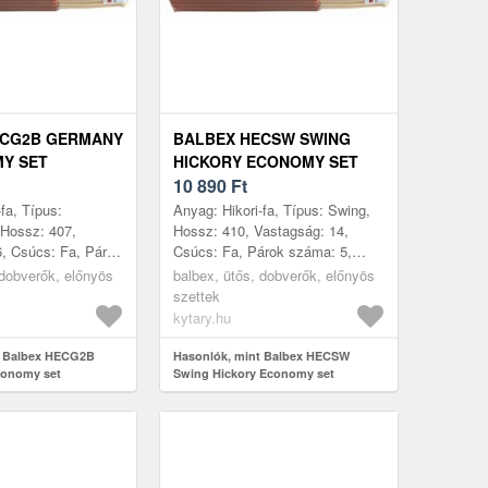
ECG2B GERMANY
BALBEX HECSW SWING
Y SET
HICKORY ECONOMY SET
10 890
Ft
fa, Típus:
Anyag: Hikori-fa, Típus: Swing,
Hossz: 407,
Hossz: 410, Vastagság: 14,
, Csúcs: Fa, Párok
Csúcs: Fa, Párok száma: 5,
rtás helye:
Gyártás helye: Csehország
 dobverők, előnyös
balbex, ütős, dobverők, előnyös
szettek
kytary.hu
t Balbex HECG2B
Hasonlók, mint Balbex HECSW
onomy set
Swing Hickory Economy set