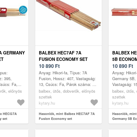
A GERMANY
BALBEX HEC7AF 7A
BALBEX H
ET
FUSION ECONOMY SET
5B ECONOM
10 890
Ft
10 890
Ft
ípus:
Anyag: Hikori-fa, Típus: 7A
Anyag: Hikori-
: 395,
Fusion, Hossz: 407, Vastagság:
Germany 5B, 
Csúcs: Fa,
13, Csúcs: Fa, Párok száma: 5,
Vastagság: 15
ártás helye:
Gyártás helye: Csehország
száma: 5, Gyá
erők, előnyös
balbex, ütős, dobverők, előnyös
balbex, ütős,
Csehország
szettek
szettek
kytary.hu
kytary.hu
bex HECG7A
Hasonlók, mint Balbex HEC7AF 7A
Hasonlók, min
 set
Fusion Economy set
Germany 5B Ec