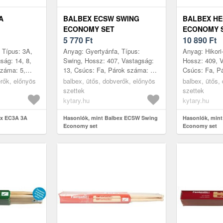
A
BALBEX ECSW SWING
BALBEX HE
ECONOMY SET
ECONOMY 
5 770
Ft
10 890
Ft
 Típus: 3A,
Anyag: Gyertyánfa, Típus:
Anyag: Hikori-
ság: 14, 8,
Swing, Hossz: 407, Vastagság:
Hossz: 409, V
száma: 5,
13, Csúcs: Fa, Párok száma: 5,
Csúcs: Fa, P
ehország
Gyártás helye: Csehország
Gyártás hely
erők, előnyös
balbex, ütős, dobverők, előnyös
balbex, ütős,
szettek
szettek
kytary.hu
kytary.hu
ex EC3A 3A
Hasonlók, mint Balbex ECSW Swing
Hasonlók, min
Economy set
Economy set