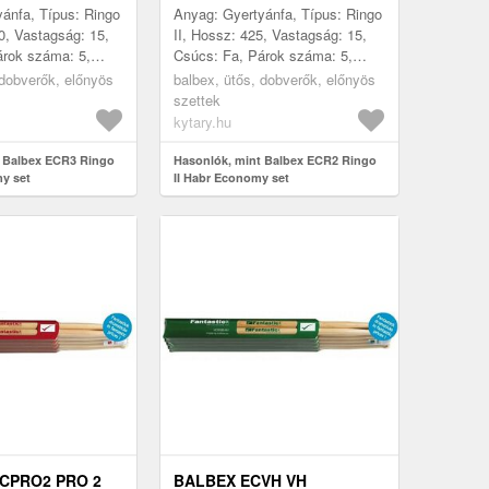
ánfa, Típus: Ringo
Anyag: Gyertyánfa, Típus: Ringo
40, Vastagság: 15,
II, Hossz: 425, Vastagság: 15,
árok száma: 5,
Csúcs: Fa, Párok száma: 5,
e: Csehország
Gyártás helye: Csehország
 dobverők, előnyös
balbex, ütős, dobverők, előnyös
szettek
kytary.hu
t Balbex ECR3 Ringo
Hasonlók, mint Balbex ECR2 Ringo
my set
II Habr Economy set
CPRO2 PRO 2
BALBEX ECVH VH