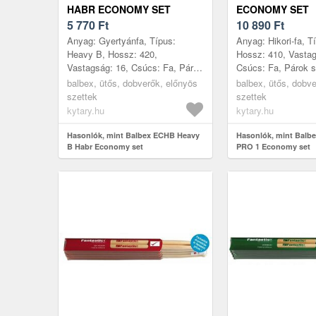
HABR ECONOMY SET
ECONOMY SET
5 770
Ft
10 890
Ft
Anyag: Gyertyánfa, Típus:
Anyag: Hikori-fa, T
Heavy B, Hossz: 420,
Hossz: 410, Vastag
Vastagság: 16, Csúcs: Fa, Párok
Csúcs: Fa, Párok 
száma: 5, Gyártás helye:
Gyártás helye: Cs
balbex, ütős, dobverők, előnyös
balbex, ütős, dobv
Csehország
szettek
szettek
kytary.hu
kytary.hu
Hasonlók, mint Balbex ECHB Heavy
Hasonlók, mint Bal
B Habr Economy set
PRO 1 Economy set