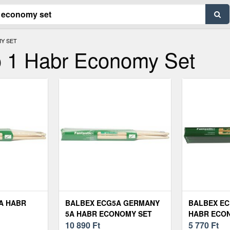
Y SET
 1 Habr Economy Set
A HABR
BALBEX ECG5A GERMANY
BALBEX ECR
5A HABR ECONOMY SET
HABR ECO
10 890
Ft
5 770
Ft