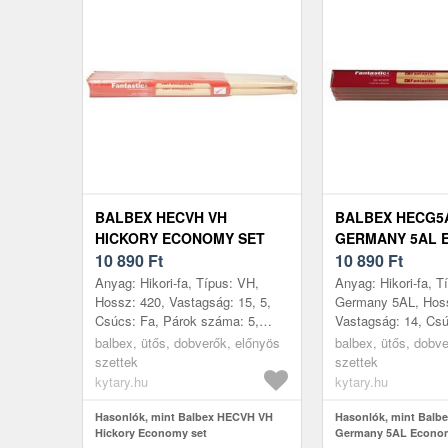
BALBEX HECVH VH
BALBEX HECG5
HICKORY ECONOMY SET
GERMANY 5AL 
10 890
Ft
SET
10 890
Ft
Anyag: Hikori-fa, Típus: VH,
Anyag: Hikori-fa, T
Hossz: 420, Vastagság: 15, 5,
Germany 5AL, Hoss
Csúcs: Fa, Párok száma: 5,
Vastagság: 14, Csú
Gyártás helye: Csehország
száma: 5, Gyártás 
balbex, ütős, dobverők, előnyös
balbex, ütős, dobv
Csehország
szettek
szettek
kytary.hu
kytary.hu
Hasonlók, mint Balbex HECVH VH
Hasonlók, mint Bal
Hickory Economy set
Germany 5AL Econom