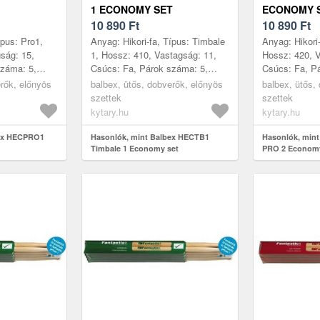
1 ECONOMY SET
ECONOMY 
10 890
Ft
10 890
Ft
ípus: Pro1,
Anyag: Hikori-fa, Típus: Timbale
Anyag: Hikori-
ság: 15,
1, Hossz: 410, Vastagság: 11,
Hossz: 420, V
száma: 5,
Csúcs: Fa, Párok száma: 5,
Csúcs: Fa, P
ehország
Gyártás helye: Csehország
Gyártás hely
erők, előnyös
balbex, ütős, dobverők, előnyös
balbex, ütős,
szettek
szettek
kytary.hu
kytary.hu
bex HECPRO1
Hasonlók, mint Balbex HECTB1
Hasonlók, min
Timbale 1 Economy set
PRO 2 Economy