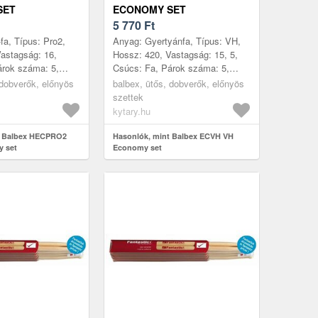
SET
ECONOMY SET
5 770
Ft
fa, Típus: Pro2,
Anyag: Gyertyánfa, Típus: VH,
astagság: 16,
Hossz: 420, Vastagság: 15, 5,
árok száma: 5,
Csúcs: Fa, Párok száma: 5,
e: Csehország
Gyártás helye: Csehország
 dobverők, előnyös
balbex, ütős, dobverők, előnyös
szettek
kytary.hu
t Balbex HECPRO2
Hasonlók, mint Balbex ECVH VH
 set
Economy set