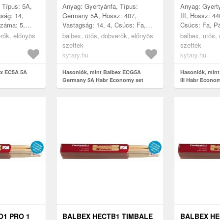
 Típus: 5A,
Anyag: Gyertyánfa, Típus:
Anyag: Gyerty
ság: 14,
Germany 5A, Hossz: 407,
III, Hossz: 4
száma: 5,
Vastagság: 14, 4, Csúcs: Fa,
Csúcs: Fa, P
ehország
Párok száma: 5, Gyártás helye:
Gyártás hely
erők, előnyös
balbex, ütős, dobverők, előnyös
balbex, ütős,
Csehország
szettek
szettek
kytary.hu
kytary.hu
ex EC5A 5A
Hasonlók, mint Balbex ECG5A
Hasonlók, min
Germany 5A Habr Economy set
III Habr Econo
O1 PRO 1
BALBEX HECTB1 TIMBALE
BALBEX HE