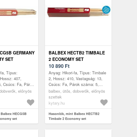
ECG5B GERMANY
BALBEX HECTB2 TIMBALE
Y SET
2 ECONOMY SET
10 890
Ft
fa, Típus:
Anyag: Hikori-fa, Típus: Timbale
Hossz: 407,
2, Hossz: 410, Vastagság: 13,
, Csúcs: Fa, Párok
Csúcs: Fa, Párok száma: 5,
rtás helye:
Gyártás helye: Csehország
 dobverők, előnyös
balbex, ütős, dobverők, előnyös
szettek
kytary.hu
t Balbex HECG5B
Hasonlók, mint Balbex HECTB2
onomy set
Timbale 2 Economy set