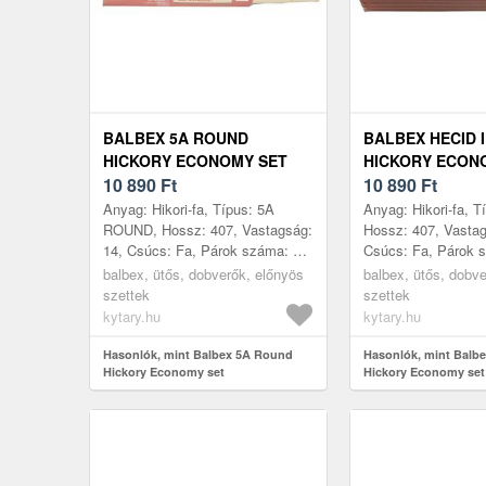
BALBEX 5A ROUND
BALBEX HECID 
HICKORY ECONOMY SET
HICKORY ECON
10 890
Ft
10 890
Ft
Anyag: Hikori-fa, Típus: 5A
Anyag: Hikori-fa, Tí
ROUND, Hossz: 407, Vastagság:
Hossz: 407, Vastag
14, Csúcs: Fa, Párok száma: 5,
Csúcs: Fa, Párok 
Gyártás helye: Csehország
Gyártás helye: Cs
balbex, ütős, dobverők, előnyös
balbex, ütős, dobv
szettek
szettek
kytary.hu
kytary.hu
Hasonlók, mint Balbex 5A Round
Hasonlók, mint Balbe
Hickory Economy set
Hickory Economy set