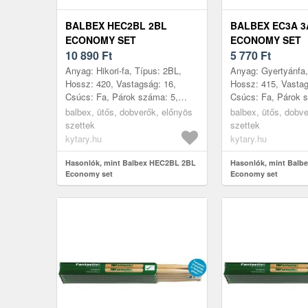
BALBEX HEC2BL 2BL
BALBEX EC3A 3
ECONOMY SET
ECONOMY SET
10 890
Ft
5 770
Ft
Anyag: Hikori-fa, Típus: 2BL,
Anyag: Gyertyánfa,
Hossz: 420, Vastagság: 16,
Hossz: 415, Vastag
Csúcs: Fa, Párok száma: 5,
Csúcs: Fa, Párok 
Gyártás helye: Csehország
Gyártás helye: Cs
balbex, ütős, dobverők, előnyös
balbex, ütős, dobv
szettek
szettek
kytary.hu
kytary.hu
Hasonlók, mint Balbex HEC2BL 2BL
Hasonlók, mint Balb
Economy set
Economy set