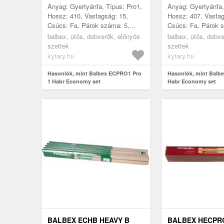
Anyag: Gyertyánfa, Típus: Pro1,
Anyag: Gyertyánfa,
Hossz: 410, Vastagság: 15,
Hossz: 407, Vastag
Csúcs: Fa, Párok száma: 5,
Csúcs: Fa, Párok 
Gyártás helye: Csehország
Gyártás helye: Cs
balbex, ütős, dobverők, előnyös
balbex, ütős, dobv
szettek
szettek
kytary.hu
kytary.hu
Hasonlók, mint Balbex ECPRO1 Pro
Hasonlók, mint Balb
1 Habr Economy set
Habr Economy set
BALBEX ECHB HEAVY B
BALBEX HECPR