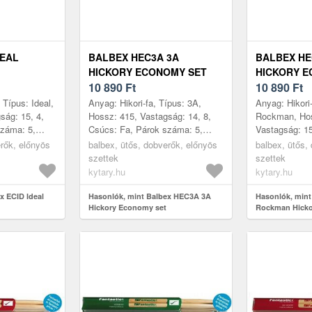
DEAL
BALBEX HEC3A 3A
BALBEX H
HICKORY ECONOMY SET
HICKORY E
10 890
Ft
10 890
Ft
Típus: Ideal,
Anyag: Hikori-fa, Típus: 3A,
Anyag: Hikori-
ság: 15, 4,
Hossz: 415, Vastagság: 14, 8,
Rockman, Hos
száma: 5,
Csúcs: Fa, Párok száma: 5,
Vastagság: 15
ehország
Gyártás helye: Csehország
száma: 5, Gyá
erők, előnyös
balbex, ütős, dobverők, előnyös
balbex, ütős,
Csehország
szettek
szettek
kytary.hu
kytary.hu
x ECID Ideal
Hasonlók, mint Balbex HEC3A 3A
Hasonlók, min
Hickory Economy set
Rockman Hicko