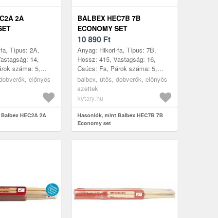
C2A 2A
BALBEX HEC7B 7B
SET
ECONOMY SET
10 890
Ft
fa, Típus: 2A,
Anyag: Hikori-fa, Típus: 7B,
astagság: 14,
Hossz: 415, Vastagság: 16,
árok száma: 5,
Csúcs: Fa, Párok száma: 5,
e: Csehország
Gyártás helye: Csehország
 dobverők, előnyös
balbex, ütős, dobverők, előnyös
szettek
kytary.hu
t Balbex HEC2A 2A
Hasonlók, mint Balbex HEC7B 7B
Economy set