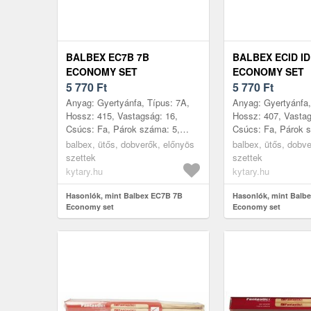
BALBEX EC7B 7B
BALBEX ECID I
ECONOMY SET
ECONOMY SET
5 770
Ft
5 770
Ft
Anyag: Gyertyánfa, Típus: 7A,
Anyag: Gyertyánfa, 
Hossz: 415, Vastagság: 16,
Hossz: 407, Vastag
Csúcs: Fa, Párok száma: 5,
Csúcs: Fa, Párok 
Gyártás helye: Csehország
Gyártás helye: Cs
balbex, ütős, dobverők, előnyös
balbex, ütős, dobv
szettek
szettek
kytary.hu
kytary.hu
Hasonlók, mint Balbex EC7B 7B
Hasonlók, mint Balbe
Economy set
Economy set