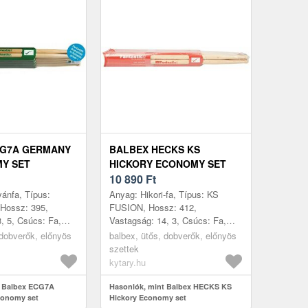
CG7A GERMANY
BALBEX HECKS KS
Y SET
HICKORY ECONOMY SET
10 890
Ft
ánfa, Típus:
Anyag: Hikori-fa, Típus: KS
Hossz: 395,
FUSION, Hossz: 412,
, 5, Csúcs: Fa,
Vastagság: 14, 3, Csúcs: Fa,
5, Gyártás helye:
Párok száma: 5, Gyártás helye:
 dobverők, előnyös
balbex, ütős, dobverők, előnyös
Csehország
szettek
kytary.hu
t Balbex ECG7A
Hasonlók, mint Balbex HECKS KS
onomy set
Hickory Economy set