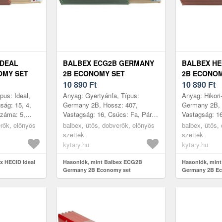
IDEAL
BALBEX ECG2B GERMANY
BALBEX H
OMY SET
2B ECONOMY SET
2B ECONOM
10 890
Ft
10 890
Ft
pus: Ideal,
Anyag: Gyertyánfa, Típus:
Anyag: Hikori-
ság: 15, 4,
Germany 2B, Hossz: 407,
Germany 2B, 
száma: 5,
Vastagság: 16, Csúcs: Fa, Párok
Vastagság: 16
ehország
száma: 5, Gyártás helye:
száma: 5, Gyá
erők, előnyös
balbex, ütős, dobverők, előnyös
balbex, ütős,
Csehország
Csehország
szettek
szettek
kytary.hu
kytary.hu
x HECID Ideal
Hasonlók, mint Balbex ECG2B
Hasonlók, min
Germany 2B Economy set
Germany 2B Ec