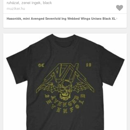
ruházat, zenei ingek, black
muziker.hu
Hasonlók, mint Avenged Sevenfold Ing Webbed Wings Unisex Black XL