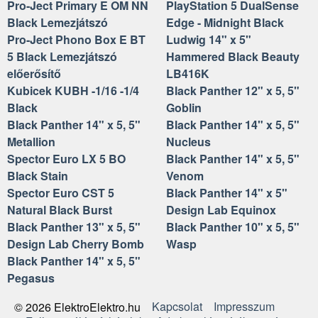
Pro-Ject Primary E OM NN
PlayStation 5 DualSense
Black Lemezjátszó
Edge - Midnight Black
Pro-Ject Phono Box E BT
Ludwig 14" x 5"
5 Black Lemezjátszó
Hammered Black Beauty
előerősítő
LB416K
Kubicek KUBH -1/16 -1/4
Black Panther 12" x 5, 5"
Black
Goblin
Black Panther 14" x 5, 5"
Black Panther 14" x 5, 5"
Metallion
Nucleus
Spector Euro LX 5 BO
Black Panther 14" x 5, 5"
Black Stain
Venom
Spector Euro CST 5
Black Panther 14" x 5"
Natural Black Burst
Design Lab Equinox
Black Panther 13" x 5, 5"
Black Panther 10" x 5, 5"
Design Lab Cherry Bomb
Wasp
Black Panther 14" x 5, 5"
Pegasus
Kapcsolat
Impresszum
© 2026 ElektroElektro.hu