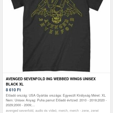
AVENGED SEVENFOLD ING WEBBED WINGS UNISEX
BLACK XL
8 610
Ft
Előadó ország: USA Gyártás országa: Egyesült Királyság Méret: XL
Nem: Unisex Anyag: Puha pamut Előadó évtized: 2010 - 2019;2020 -
2029;2000 - 2009;...
avenged sevenfold, audio és videó, merch, merch - zene, zenei