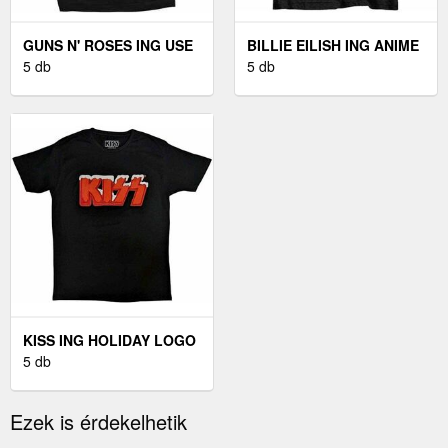
GUNS N' ROSES ING USE
BILLIE EILISH ING ANIME
YOUR ILLUSION UNISEX
5 db
LOGO UNISEX BLACK M
5 db
BLACK M
KISS ING HOLIDAY LOGO
UNISEX BLACK M
5 db
Ezek is érdekelhetik