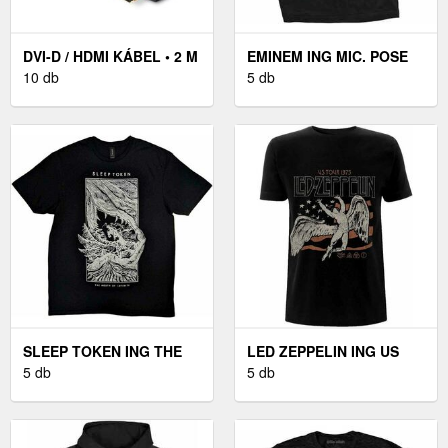
DVI-D / HDMI KÁBEL • 2 M
EMINEM ING MIC. POSE
10 db
UNISEX BLACK M
5 db
SLEEP TOKEN ING THE
LED ZEPPELIN ING US
MOUTH OF INFINITY
5 db
1975 TOUR FLAG UNISEX
5 db
UNISEX BLACK M
BLACK M