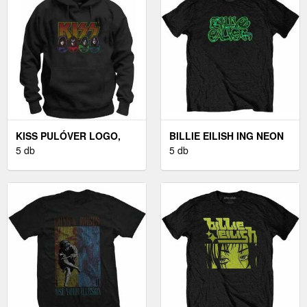
KISS PULÓVER LOGO,
BILLIE EILISH ING NEON
FACES & ICONS BLACK M
5 db
LOGO UNISEX BLACK M
5 db