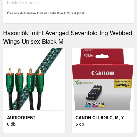
ElektroElektro.hu
Összes Activision Call of Duty Black Ops 4 (PS4)
Hasonlók, mint Avenged Sevenfold Ing Webbed
Wings Unisex Black M
AUDIOQUEST
CANON CLI-526 C, M, Y
EVERGREEN 5 M ZÖLD
6 db
MULTIPACK (EREDETI)
5 db
HI-FI AUDIO KÁBEL