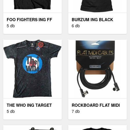
FOO FIGHTERS ING FF
BURZUM ING BLACK
LOGO UNISEX BLACK M
5 db
METAL UNISEX BLACK XL
6 db
THE WHO ING TARGET
ROCKBOARD FLAT MIDI
LOGO UNISEX BLACK M
5 db
CABLE - 5 M BLACK
7 db