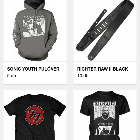
SONIC YOUTH PULÓVER
RICHTER RAW II BLACK
GOO ALBUM COVER
5 db
BŐR GITÁR HEVEDER
10 db
GREY M
BLACK