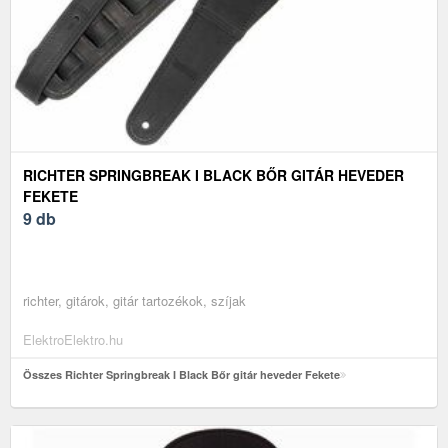
RICHTER SPRINGBREAK I BLACK BŐR GITÁR HEVEDER
FEKETE
9 db
richter, gitárok, gitár tartozékok, szíjak
ElektroElektro.hu
Összes Richter Springbreak I Black Bőr gitár heveder Fekete