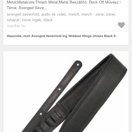
Metal;Metalcore;Thrash Metal;Metal Beszállító: Rock Off Művész /
Téma: Avenged Seve...
avenged sevenfold, audio és videó, merch, merch - zene, zenei
ruházat, zenei ingek, black
muziker.hu
Hasonlók, mint Avenged Sevenfold Ing Webbed Wings Unisex Black S