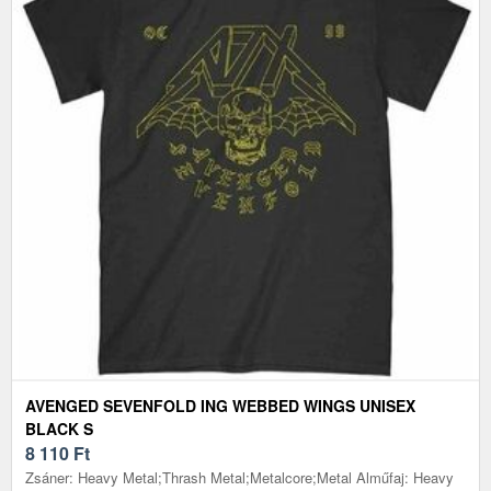
AVENGED SEVENFOLD ING WEBBED WINGS UNISEX
BLACK S
8 110
Ft
Zsáner: Heavy Metal;Thrash Metal;Metalcore;Metal Alműfaj: Heavy