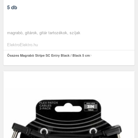
5 db
magrabò, gitárok, gitár tartozékok, szíjak
ElektroElektro.hu
Összes Magrabò Stripe SC Entry Black / Black 5 cm