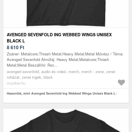
AVENGED SEVENFOLD ING WEBBED WINGS UNISEX
BLACK L
8 610
Ft
Zsáner: Metalcore;Thrash Metal;Heavy Metal;Metal Művész / Téma:
Avenged Sevenfold Alműfaj: Heavy Metal;Metalcore;Thrash
Metal;Metal Beszállító: Roc...
avenged sevenfold, audio és videó, merch, merch - zene, zenei
ruházat, zenei ingek, black
muziker.hu
Hasonlók, mint Avenged Sevenfold Ing Webbed Wings Unisex Black L