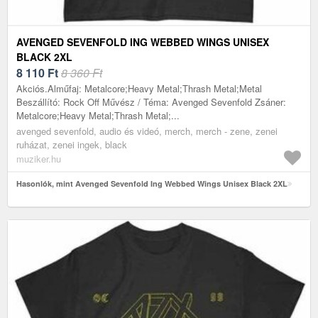
AVENGED SEVENFOLD ING WEBBED WINGS UNISEX
BLACK 2XL
8 110
Ft
8 360 Ft
Akciós.Alműfaj: Metalcore;Heavy Metal;Thrash Metal;Metal
Beszállító: Rock Off Művész / Téma: Avenged Sevenfold Zsáner:
Metalcore;Heavy Metal;Thrash Metal;...
avenged sevenfold, audio és videó, merch, merch - zene, zenei
ruházat, zenei ingek, black
muziker.hu
Hasonlók, mint Avenged Sevenfold Ing Webbed Wings Unisex Black 2XL