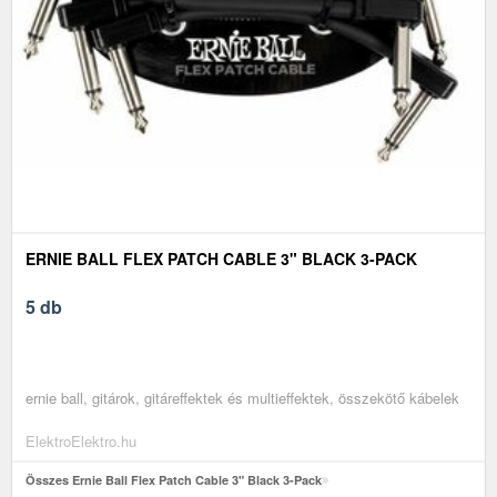
ERNIE BALL FLEX PATCH CABLE 3" BLACK 3-PACK
5 db
ernie ball, gitárok, gitáreffektek és multieffektek, összekötő kábelek
ElektroElektro.hu
Összes Ernie Ball Flex Patch Cable 3" Black 3-Pack