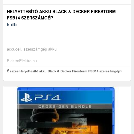
HELYETTESÍTŐ AKKU BLACK & DECKER FIRESTORM
FSB14 SZERSZÁMGÉP
5 db
accucell, szerszámgép akku
ElektroElektro.hu
Összes Helyettesítő akku Black & Decker Firestorm FSB14 szerszámgép