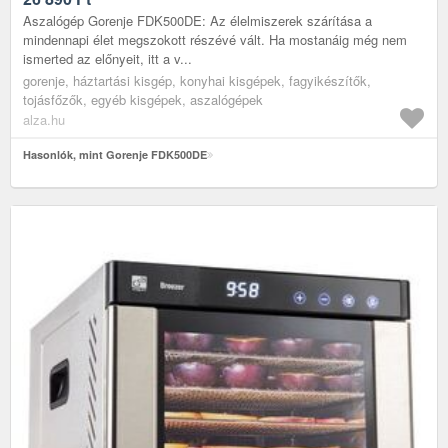
Aszalógép Gorenje FDK500DE: Az élelmiszerek szárítása a
mindennapi élet megszokott részévé vált. Ha mostanáig még nem
ismerted az előnyeit, itt a v...
gorenje, háztartási kisgép, konyhai kisgépek, fagyikészítők,
tojásfőzők, egyéb kisgépek, aszalógépek
alza.hu
Hasonlók, mint Gorenje FDK500DE