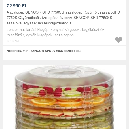
72 990
Ft
Aszalógép SENCOR SFD 7750SS aszalógép: GyümölcsaszalóSFD
7750SSGyümölcsök íze egész évbenA SENCOR SFD 7750SS
aszalóval egyszerűen feldolgozhatod a ...
sencor, háztartási kisgép, konyhai kisgépek, fagyikészítők,
tojásfőzők, egyéb kisgépek, aszalógépek
alza.hu
Hasonlók, mint SENCOR SFD 7750SS aszalógép