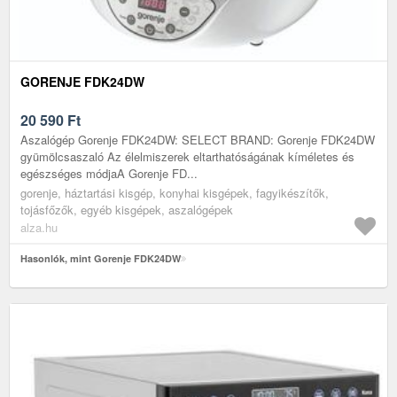
GORENJE FDK24DW
20 590
Ft
Aszalógép Gorenje FDK24DW: SELECT BRAND: Gorenje FDK24DW
gyümölcsaszaló Az élelmiszerek eltarthatóságának kíméletes és
egészséges módjaA Gorenje FD...
gorenje, háztartási kisgép, konyhai kisgépek, fagyikészítők,
tojásfőzők, egyéb kisgépek, aszalógépek
alza.hu
Hasonlók, mint Gorenje FDK24DW