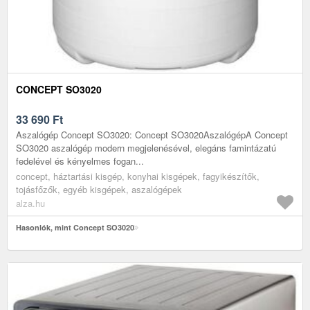
CONCEPT SO3020
33 690
Ft
Aszalógép Concept SO3020: Concept SO3020AszalógépA Concept
SO3020 aszalógép modern megjelenésével, elegáns famintázatú
fedelével és kényelmes fogan...
concept, háztartási kisgép, konyhai kisgépek, fagyikészítők,
tojásfőzők, egyéb kisgépek, aszalógépek
alza.hu
Hasonlók, mint Concept SO3020