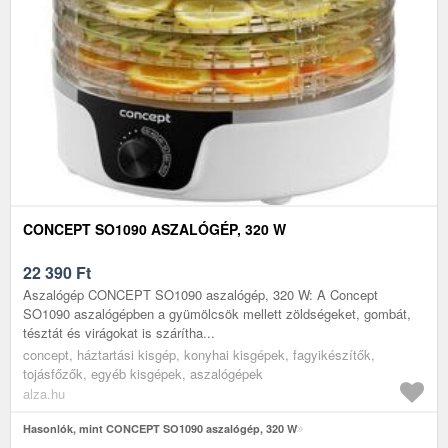
CONCEPT SO1090 ASZALÓGÉP, 320 W
22 390
Ft
Aszalógép CONCEPT SO1090 aszalógép, 320 W: A Concept
SO1090 aszalógépben a gyümölcsök mellett zöldségeket, gombát,
tésztát és virágokat is szárítha...
concept, háztartási kisgép, konyhai kisgépek, fagyikészítők,
tojásfőzők, egyéb kisgépek, aszalógépek
alza.hu
Hasonlók, mint CONCEPT SO1090 aszalógép, 320 W