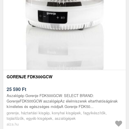
GORENJE FDK500GCW
25 590
Ft
Aszalógép Gorenje FDK500GCW: SELECT BRAND:
GorenjeFDK500GCW aszalógépAz élelmiszerek eltarthatóságának
kíméletes és egészséges módjaA Gorenje FDK50...
gorenje, háztartási kisgép, konyhai kisgépek, fagyikészítők,
tojásfőzők, egyéb kisgépek, aszalógépek
alza.hu