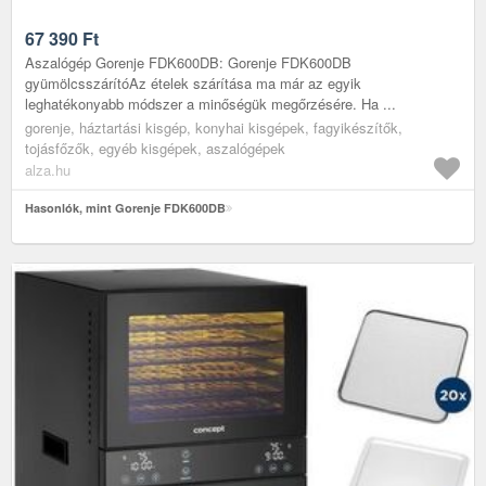
67 390
Ft
Aszalógép Gorenje FDK600DB: Gorenje FDK600DB
gyümölcsszárítóAz ételek szárítása ma már az egyik
leghatékonyabb módszer a minőségük megőrzésére. Ha ...
gorenje, háztartási kisgép, konyhai kisgépek, fagyikészítők,
tojásfőzők, egyéb kisgépek, aszalógépek
alza.hu
Hasonlók, mint Gorenje FDK600DB