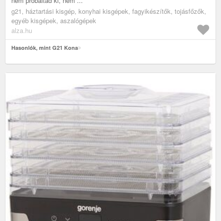
nem próbáltad ki, nem ...
g21, háztartási kisgép, konyhai kisgépek, fagyikészítők, tojásfőzők,
egyéb kisgépek, aszalógépek
alza.hu
Hasonlók, mint G21 Kona