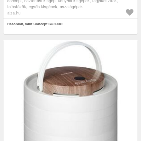
concept, háztartási kisgép, konyhai kisgépek, fagyikészítők,
tojásfőzők, egyéb kisgépek, aszalógépek
alza.hu
Hasonlók, mint Concept SO5000