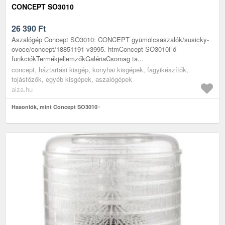
CONCEPT SO3010
26 390
Ft
Aszalógép Concept SO3010: CONCEPT gyümölcsaszalók/susicky-
ovoce/concept/18851191-v3995. htmConcept SO3010Fő
funkciókTermékjellemzőkGalériaCsomag ta...
concept, háztartási kisgép, konyhai kisgépek, fagyikészítők,
tojásfőzők, egyéb kisgépek, aszalógépek
alza.hu
Hasonlók, mint Concept SO3010