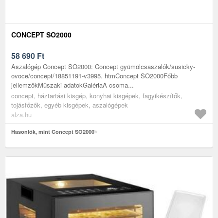
CONCEPT SO2000
58 690
Ft
Aszalógép Concept SO2000: Concept gyümölcsaszalók/susicky-
ovoce/concept/18851191-v3995. htmConcept SO2000Főbb
jellemzőkMűszaki adatokGalériaA csoma...
concept, háztartási kisgép, konyhai kisgépek, fagyikészítők,
tojásfőzők, egyéb kisgépek, aszalógépek
alza.hu
Hasonlók, mint Concept SO2000