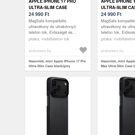
APPLE IPHONE 17 PRO
APPLE IPHONE 
ULTRA-SLIM CASE
ULTRA-SLIM CA
BLACK/GREY (KI1701BP)
24 990
Ft
BLACK/GREY (K
24 990
Ft
MagSafe kompatibilis,
MagSafe kompatibil
ultravékony és ultrakönnyű
ultravékony és ult
telefon tok. Erősségét és
telefon tok. Erőssé
eleganciáját az űrhajózási
eleganciáját az űrh
pitaka, mobiltelefon tok
pitaka, mobiltelefon
minőségű aramid szálak
minőségű aramid s
biztosítják. Ultravéko...
biztosítják. Ultravé
arukereso.hu
arukereso.hu
Hasonlók, mint Apple iPhone 17 Pro
Hasonlók, mint Apple
Ultra-Slim Case black/grey
Max Ultra-Slim Case 
(KI1701BP)
(KI1701BPM)