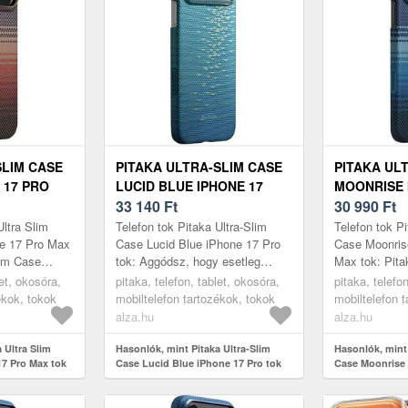
SLIM CASE
PITAKA ULTRA-SLIM CASE
PITAKA UL
 17 PRO
LUCID BLUE IPHONE 17
MOONRISE 
PRO TOK
33 140
Ft
MAX TOK
30 990
Ft
Ultra Slim
Telefon tok Pitaka Ultra-Slim
Telefon tok Pi
e 17 Pro Max
Case Lucid Blue iPhone 17 Pro
Case Moonris
lim Case
tok: Aggódsz, hogy esetleg
Max tok: Pita
Ultravékony
megsérül a vadi új telefonod?
iPhone 17 Pr
let, okosóra,
pitaka, telefon, tablet, okosóra,
pitaka, telefo
malista és
Ezen praktikus Apple iPhone
és könnyű tok 
ékok, tokok
mobiltelefon tartozékok, tokok
mobiltelefon 
17...
alza.hu
alza.hu
 Ultra Slim
Hasonlók, mint Pitaka Ultra-Slim
Hasonlók, mint 
7 Pro Max tok
Case Lucid Blue iPhone 17 Pro tok
Case Moonrise 
tok