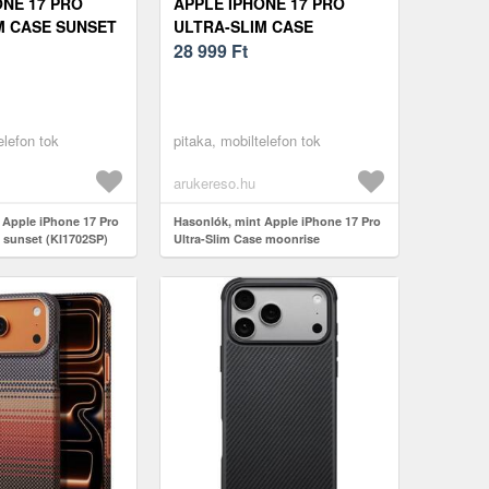
ONE 17 PRO
APPLE IPHONE 17 PRO
M CASE SUNSET
ULTRA-SLIM CASE
MOONRISE (KI1703MP)
28 999
Ft
elefon tok
pitaka, mobiltelefon tok
arukereso.hu
 Apple iPhone 17 Pro
Hasonlók, mint Apple iPhone 17 Pro
e sunset (KI1702SP)
Ultra-Slim Case moonrise
(KI1703MP)