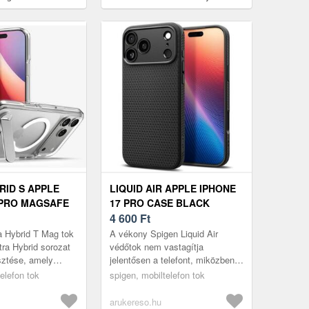
112)
(ACS10278)
RID S APPLE
LIQUID AIR APPLE IPHONE
 PRO MAGSAFE
17 PRO CASE BLACK
R WHITE
(ACS09942)
4 600
Ft
a Hybrid T Mag tok
A vékony Spigen Liquid Air
tra Hybrid sorozat
védőtok nem vastagítja
esztése, amely
jelentősen a telefont, miközben
klasszikus átlátszó
megőrzi eredeti dizájnját és
elefon tok
spigen, mobiltelefon tok
 mágneses...
formáját. A Liquid tartós és
ütésáll...
arukereso.hu