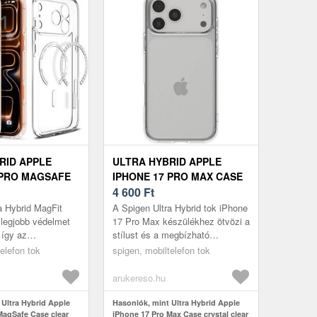
RID APPLE
ULTRA HYBRID APPLE
 PRO MAGSAFE
IPHONE 17 PRO MAX CASE
AR ORANGE
CRYSTAL CLEAR
4 600
Ft
(ACS10278)
a Hybrid MagFit
A Spigen Ultra Hybrid tok iPhone
a legjobb védelmet
17 Pro Max készülékhez ötvözi a
 így az
stílust és a megbízható
k biztonságot és
védelmet. A hibrid konstrukció –
elefon tok
spigen, mobiltelefon tok
enést biztosít.
rugalmas TPU és tartós PC...
arukereso.hu
 Ultra Hybrid Apple
Hasonlók, mint Ultra Hybrid Apple
MagSafe Case clear
iPhone 17 Pro Max Case crystal clear