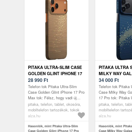
PITAKA ULTRA-SLIM CASE
PITAKA ULTRA 
GOLDEN GLINT IPHONE 17
MILKY WAY GA
PRO MAX TOK
28 990
Ft
IPHONE 17 PRO
34 000
Ft
Telefon tok Pitaka Ultra-Slim
Telefon tok Pitaka 
Case Golden Glint iPhone 17 Pro
Case Milky Way Ga
Max tok: Félsz, hogy vadi új
17 Pro tok: Pitaka 
telefonod esetleg megsérül? Eme
Case iPhone 17 Pr
pitaka, telefon, tablet, okosóra,
pitaka, telefon, tab
Apple iPhone 17 Pro Max ...
és könnyű tok minim
mobiltelefon tartozékok, tokok
mobiltelefon tartoz
alza.hu
alza.hu
Hasonlók, mint Pitaka Ultra-Slim
Hasonlók, mint Pitaka
Case Golden Glint iPhone 17 Pro
Case Milky Way Galax