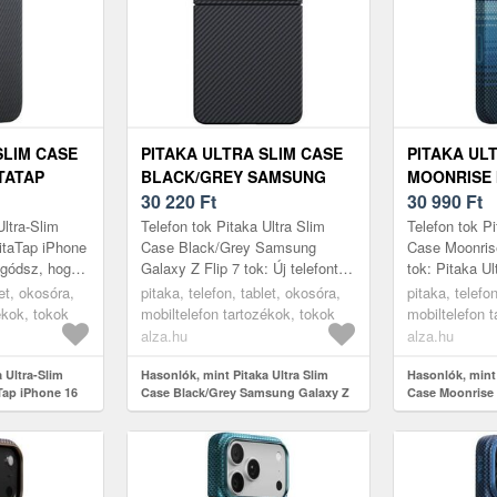
SLIM CASE
PITAKA ULTRA SLIM CASE
PITAKA UL
TATAP
BLACK/GREY SAMSUNG
MOONRISE 
 MAX TOK
GALAXY Z FLIP 7 TOK
30 220
Ft
TOK
30 990
Ft
Ultra-Slim
Telefon tok Pitaka Ultra Slim
Telefon tok Pi
itaTap iPhone
Case Black/Grey Samsung
Case Moonris
ggódsz, hogy
Galaxy Z Flip 7 tok: Új telefont
tok: Pitaka U
vadi új
vásároltál, és félsz az esetleges
iPhone 17 Pr
let, okosóra,
pitaka, telefon, tablet, okosóra,
pitaka, telefo
ktikus App...
sérülésektől? Eme SAMSUNG ...
könnyű tok a 
ékok, tokok
mobiltelefon tartozékok, tokok
mobiltelefon 
minde...
alza.hu
alza.hu
 Ultra-Slim
Hasonlók, mint Pitaka Ultra Slim
Hasonlók, mint 
Tap iPhone 16
Case Black/Grey Samsung Galaxy Z
Case Moonrise 
Flip 7 tok