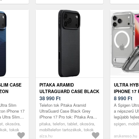
tok
orange (ACS11
SLIM CASE
PITAKA ARAMID
ULTRA HYB
IZON
ULTRAGUARD CASE BLACK
IPHONE 17
 MAX TOK
GREY IPHONE 17 PRO TOK
38 990
Ft
CASE CLEA
8 990
Ft
(ACS09946)
Ultra Slim
Telefon tok Pitaka Aramid
A Spigen Ultr
zon iPhone 17
UltraGuard Case Black Grey
a népszerű Ul
 Ultra Slim
iPhone 17 Pro tok: Pitaka Aramid
legújabb fejl
o
UltraGuard Case iPhone 17
kiterjeszti a 
let, okosóra,
pitaka, telefon, tablet, okosóra,
spigen, mobilt
 könnyű tok a
ProUltrakönnyű, kényelmes tok
tok védelmét
ékok, tokok
mobiltelefon tartozékok, tokok
telje...
alza.hu
arukereso.hu