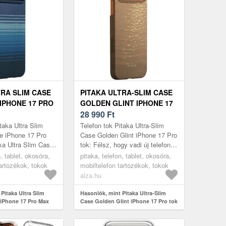
TRA SLIM CASE
PITAKA ULTRA-SLIM CASE
IPHONE 17 PRO
GOLDEN GLINT IPHONE 17
PRO TOK
28 990
Ft
taka Ultra Slim
Telefon tok Pitaka Ultra-Slim
e iPhone 17 Pro
Case Golden Glint iPhone 17 Pro
ka Ultra Slim Case
tok: Félsz, hogy vadi új telefonod
o MaxUltravékony
esetleg megsérül? Ez a praktikus
n, tablet, okosóra,
pitaka, telefon, tablet, okosóra,
a minimalista ...
Apple iPhone 17 P...
tartozékok, tokok
mobiltelefon tartozékok, tokok
alza.hu
Pitaka Ultra Slim
Hasonlók, mint Pitaka Ultra-Slim
iPhone 17 Pro Max
Case Golden Glint iPhone 17 Pro tok