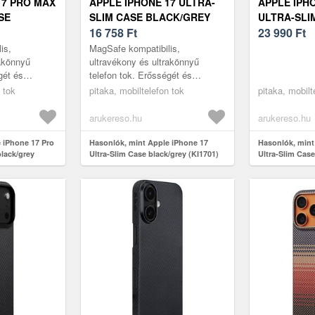
17 PRO MAX
APPLE IPHONE 17 ULTRA-
APPLE IPH
SE
SLIM CASE BLACK/GREY
ULTRA-SLI
I1701BPM)
(KI1701)
16 758
Ft
(KI1702SP)
23 990
Ft
is,
MagSafe kompatibilis,
rakönnyű
ultravékony és ultrakönnyű
gét és
telefon tok. Erősségét és
ajózási
eleganciáját az űrhajózási
 tok
pitaka, mobiltelefon tok
pitaka, mobilt
zálak
minőségű aramid szálak
ko...
biztosítják. Ultravéko...
arukereso.hu
arukereso.hu
 iPhone 17 Pro
Hasonlók, mint Apple iPhone 17
Hasonlók, mint
black/grey
Ultra-Slim Case black/grey (KI1701)
Ultra-Slim Cas