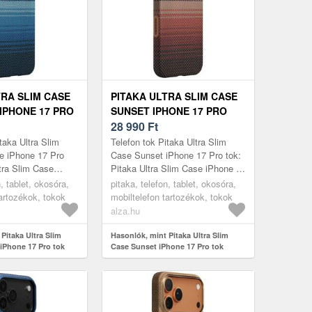
TRA SLIM CASE
PITAKA ULTRA SLIM CASE
IPHONE 17 PRO
SUNSET IPHONE 17 PRO
TOK
28 990
Ft
taka Ultra Slim
Telefon tok Pitaka Ultra Slim
e iPhone 17 Pro
Case Sunset iPhone 17 Pro tok:
ltra Slim Case
Pitaka Ultra Slim Case iPhone 17
oUltravékony és
ProUltravékony és könnyű tok
n, tablet, okosóra,
pitaka, telefon, tablet, okosóra,
minimalista és
minimalista és mindennap...
tartozékok, tokok
mobiltelefon tartozékok, tokok
alza.hu
Pitaka Ultra Slim
Hasonlók, mint Pitaka Ultra Slim
iPhone 17 Pro tok
Case Sunset iPhone 17 Pro tok