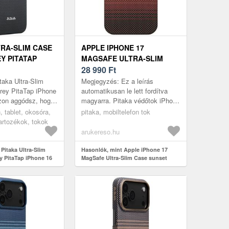
TRA-SLIM CASE
APPLE IPHONE 17
Y PITATAP
MAGSAFE ULTRA-SLIM
 PRO TOK
CASE SUNSET (KI1702)
28 990
Ft
taka Ultra-Slim
Megjegyzés: Ez a leírás
rey PitaTap iPhone
automatikusan le lett fordítva
Azon aggódsz, hogy
magyarra. Pitaka védőtok iPhone
onod megsérülhet?
17-hez, MagEZ 7 MagSafe Ultra-
n, tablet, okosóra,
pitaka, mobiltelefon tok
 Apple iPho...
Slim Sunset Egy ultravékony
tartozékok, tokok
és...
arukereso.hu
Pitaka Ultra-Slim
Hasonlók, mint Apple iPhone 17
y PitaTap iPhone 16
MagSafe Ultra-Slim Case sunset
(KI1702)