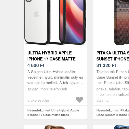
ULTRA HYBRID APPLE
PITAKA ULTRA 
IPHONE 17 CASE MATTE
SUNSET IPHONE
BLACK (ACS10377)
4 600
Ft
MAX TOK
31 320
Ft
A Spigen Ultra Hybrid ideális
Telefon tok Pitaka 
védelmet nyújt, minimális súly és
Case Sunset iPhon
vastagság mellett. A tok egyesíti
tok: Pitaka Ultra S
a minimalista dizájnt és a
iPhone 17 Pro Max
spigen, mobiltelefon tok
pitaka, telefon, tab
legmagasabb szintű véd...
és könnyű tok mini
mobiltelefon tartoz
m...
arukereso.hu
alza.hu
Hasonlók, mint Ultra Hybrid Apple
Hasonlók, mint Pitaka
iPhone 17 Case matte black
Case Sunset iPhone 1
(ACS10377)