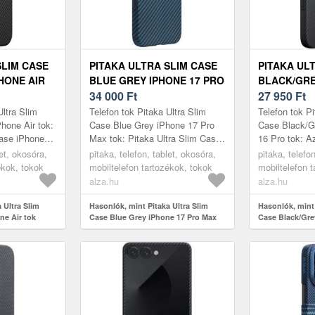
SLIM CASE
PITAKA ULTRA SLIM CASE
PITAKA UL
HONE AIR
BLUE GREY IPHONE 17 PRO
BLACK/GRE
MAX TOK
34 000
Ft
IPHONE 16
27 950
Ft
Ultra Slim
Telefon tok Pitaka Ultra Slim
Telefon tok Pi
hone Air tok:
Case Blue Grey iPhone 17 Pro
Case Black/G
Case iPhone
Max tok: Pitaka Ultra Slim Case
16 Pro tok: 
könnyű tok
iPhone 17 Pro MaxUltravékony
vadi új telef
let, okosóra,
pitaka, telefon, tablet, okosóra,
pitaka, telefo
ennapi ...
és könnyű tok minimalista é...
Eme praktikus
ékok, tokok
mobiltelefon tartozékok, tokok
mobiltelefon 
alza.hu
alza.hu
 Ultra Slim
Hasonlók, mint Pitaka Ultra Slim
Hasonlók, mint 
ne Air tok
Case Blue Grey iPhone 17 Pro Max
Case Black/Gre
tok
Pro tok