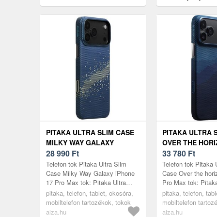
Max tok
Pro tok
PITAKA ULTRA SLIM CASE
PITAKA ULTRA 
MILKY WAY GALAXY
OVER THE HOR
IPHONE 17 PRO MAX TOK
28 990
Ft
IPHONE 17 PRO
33 780
Ft
Telefon tok Pitaka Ultra Slim
Telefon tok Pitaka 
Case Milky Way Galaxy iPhone
Case Over the hori
17 Pro Max tok: Pitaka Ultra
Pro Max tok: Pitaka
Slim Case iPhone 17 Pro
Case iPhone 17 Pr
pitaka, telefon, tablet, okosóra,
pitaka, telefon, tab
MaxUltravékony és könnyű tok a
MaxUltravékony és
mobiltelefon tartozékok, tokok
mobiltelefon tartoz
mini...
mini...
alza.hu
alza.hu