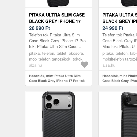
PITAKA ULTRA SLIM CASE
PITAKA ULTRA 
BLACK GREY IPHONE 17
BLACK GREY IP
PRO TOK
26 990
Ft
PRO MAX TOK
24 990
Ft
Telefon tok Pitaka Ultra Slim
Telefon tok Pitaka 
Case Black Grey iPhone 17 Pro
Case Black Grey i
tok: Pitaka Ultra Slim Case
Max tok: Pitaka Ul
iPhone 17 ProUltravékony és
iPhone 17 Pro Max
pitaka, telefon, tablet, okosóra,
pitaka, telefon, tab
könnyű tok minimalista és
és könnyű tok minim
mobiltelefon tartozékok, tokok
mobiltelefon tartoz
minde...
alza.hu
alza.hu
Hasonlók, mint Pitaka Ultra Slim
Hasonlók, mint Pitaka
Case Black Grey iPhone 17 Pro tok
Case Black Grey iPho
tok