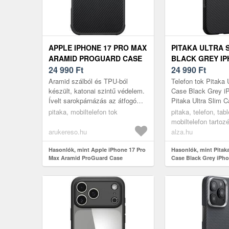
APPLE IPHONE 17 PRO MAX
PITAKA ULTRA 
ARAMID PROGUARD CASE
BLACK GREY IP
BLACK/GREY
24 990
Ft
TOK
24 990
Ft
(KI1701MGPM)
Aramid szálból és TPU-ból
Telefon tok Pitaka 
készült, katonai szintű védelem.
Case Black Grey iP
Ívelt sarokpárnázás az átfogó
Pitaka Ultra Slim 
védelemért. Kiváló minőségű
AirUltravékony és 
pitaka, mobiltelefon tok
pitaka, telefon, tab
aramid szálból készült, ütésel...
minimalista és mind
mobiltelefon tartoz
arukereso.hu
alza.hu
Hasonlók, mint Apple iPhone 17 Pro
Hasonlók, mint Pitaka
Max Aramid ProGuard Case
Case Black Grey iPho
black/grey (KI1701MGPM)