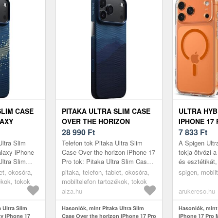
SLIM CASE
PITAKA ULTRA SLIM CASE
ULTRA HYB
LAXY
OVER THE HORIZON
IPHONE 17
 TOK
IPHONE 17 PRO TOK
28 990
Ft
CASE CLE
7 833
Ft
(ACS11112)
Ultra Slim
Telefon tok Pitaka Ultra Slim
A Spigen Ultr
laxy iPhone
Case Over the horizon iPhone 17
tokja ötvözi 
Ultra Slim
Pro tok: Pitaka Ultra Slim Case
és esztétikát,
oUltravékony
iPhone 17 ProUltravékony és
okostelefonna
let, okosóra,
pitaka, telefon, tablet, okosóra,
spigen, mobilt
alista és...
könnyű tok minimalista és...
egyedi megjel
ékok, tokok
mobiltelefon tartozékok, tokok
Egyed...
alza.hu
arukereso.hu
 Ultra Slim
Hasonlók, mint Pitaka Ultra Slim
Hasonlók, mint
y iPhone 17
Case Over the horizon iPhone 17 Pro
iPhone 17 Pro 