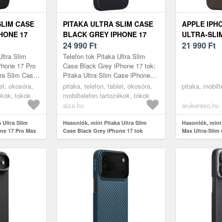
SLIM CASE
PITAKA ULTRA SLIM CASE
APPLE IPH
HONE 17
BLACK GREY IPHONE 17
ULTRA-SLI
TOK
24 990
Ft
(KI1702SPM
21 990
Ft
Ultra Slim
Telefon tok Pitaka Ultra Slim
Phone 17 Pro
Case Black Grey iPhone 17 tok:
tra Slim Case
Pitaka Ultra Slim Case iPhone
Ultravékony
17Ultravékony és könnyű tok a
let, okosóra,
pitaka, telefon, tablet, okosóra,
pitaka, mobilt
alista ...
minimalista és mindennapi ...
ékok, tokok
mobiltelefon tartozékok, tokok
alza.hu
arukereso.hu
 Ultra Slim
Hasonlók, mint Pitaka Ultra Slim
Hasonlók, mint
ne 17 Pro Max
Case Black Grey iPhone 17 tok
Max Ultra-Slim
(KI1702SPM)