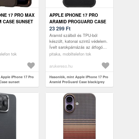
ONE 17 PRO MAX
APPLE IPHONE 17 PRO
M CASE SUNSET
ARAMID PROGUARD CASE
)
BLACK/GREY (KI1701MGP)
23 299
Ft
Aramid szálból és TPU-ból
készült, katonai szintű védelem.
Ívelt sarokpárnázás az átfogó
védelemért. Kiváló minőségű
elefon tok
pitaka, mobiltelefon tok
aramid szálból készült, ütésel...
arukereso.hu
 Apple iPhone 17 Pro
Hasonlók, mint Apple iPhone 17 Pro
 Case sunset
Aramid ProGuard Case black/grey
(KI1701MGP)