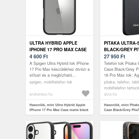
ULTRA HYBRID APPLE
PITAKA ULTRA-
IPHONE 17 PRO MAX CASE
BLACK/GREY PI
MATTE BLACK (ACS10279)
4 600
Ft
IPHONE 16 PRO
27 950
Ft
A Spigen Ultra Hybrid tok iPhone
Telefon tok Pitaka 
17 Pro Max készülékhez ötvözi a
Case Black/Grey P
stílust és a megbízható
16 Pro Max tok: A
védelmet. A hibrid konstrukció –
esetleg megsérül a 
spigen, mobiltelefon tok
pitaka, telefon, tab
rugalmas TPU és tartós PC...
telefonod? Ezen pra
mobiltelefon tartoz
arukereso.hu
alza.hu
Hasonlók, mint Ultra Hybrid Apple
Hasonlók, mint Pitaka
iPhone 17 Pro Max Case matte black
Case Black/Grey Pita
(ACS10279)
Pro Max tok