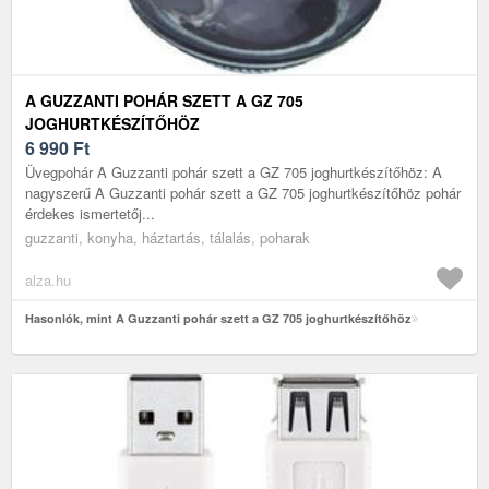
A GUZZANTI POHÁR SZETT A GZ 705
JOGHURTKÉSZÍTŐHÖZ
6 990
Ft
Üvegpohár A Guzzanti pohár szett a GZ 705 joghurtkészítőhöz: A
nagyszerű A Guzzanti pohár szett a GZ 705 joghurtkészítőhöz pohár
érdekes ismertetőj...
guzzanti, konyha, háztartás, tálalás, poharak
alza.hu
Hasonlók, mint A Guzzanti pohár szett a GZ 705 joghurtkészítőhöz