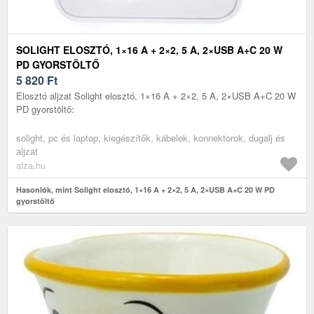
SOLIGHT ELOSZTÓ, 1×16 A + 2×2, 5 A, 2×USB A+C 20 W
PD GYORSTÖLTŐ
5 820
Ft
Elosztó aljzat Solight elosztó, 1×16 A + 2×2, 5 A, 2×USB A+C 20 W
PD gyorstöltő:
solight, pc és laptop, kiegészítők, kábelek, konnektorok, dugalj és
aljzat
alza.hu
Hasonlók, mint Solight elosztó, 1×16 A + 2×2, 5 A, 2×USB A+C 20 W PD
gyorstöltő