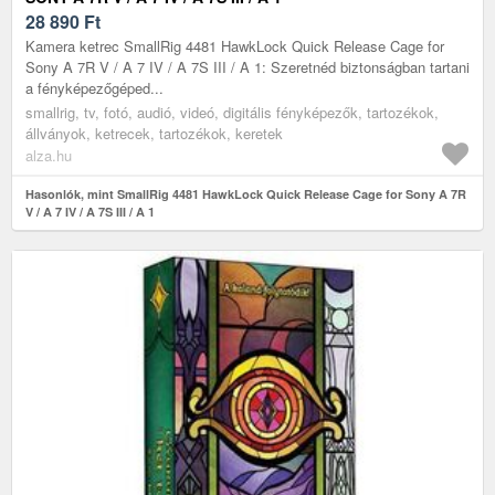
28 890
Ft
Kamera ketrec SmallRig 4481 HawkLock Quick Release Cage for
Sony A 7R V / A 7 IV / A 7S III / A 1: Szeretnéd biztonságban tartani
a fényképezőgéped...
smallrig, tv, fotó, audió, videó, digitális fényképezők, tartozékok,
állványok, ketrecek, tartozékok, keretek
alza.hu
Hasonlók, mint SmallRig 4481 HawkLock Quick Release Cage for Sony A 7R
V / A 7 IV / A 7S III / A 1