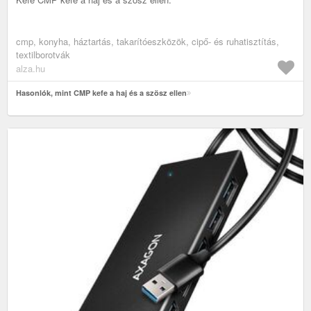
cmp, konyha, háztartás, takarítóeszközök, cipő- és ruhatisztítás,
textilborotvák
alza.hu
Hasonlók, mint CMP kefe a haj és a szösz ellen