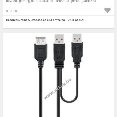
abysse, gaming és szórakozás, filmes és gamer ajándékok
alza.hu
Hasonlók, mint A Szépség és a Szörnyeteg - Chip bögre