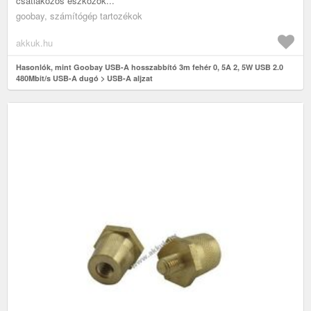
csatlakozós eszközök...
goobay, számítógép tartozékok
akkuk.hu
Hasonlók, mint Goobay USB-A hosszabbító 3m fehér 0, 5A 2, 5W USB 2.0
480Mbit/s USB-A dugó > USB-A aljzat