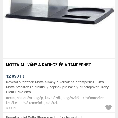
MOTTA ÁLLVÁNY A KARHOZ ÉS A TAMPERHEZ
12 890
Ft
Kávéfőző tartozék Motta állvány a karhoz és a tamperhez: Držák
Motta představuje praktický doplněk pro baristy při tampování kávy.
Slouží jako držá...
motta, háztartási kisgép, kávéfőzők, kiegészítők, kávétömörítés
kellékek, kávé tömörítők, alátétek
alza.hu
Hasonlók, mint Motta állvány a karhoz és a tamperhez