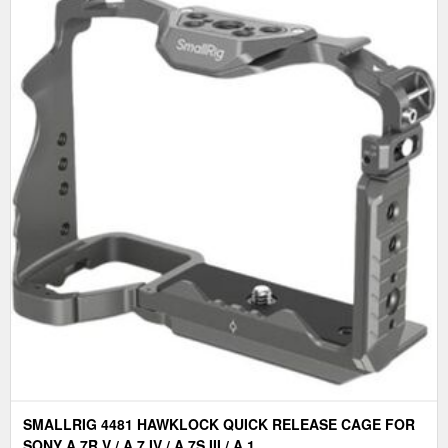
SMALLRIG 4481 HAWKLOCK QUICK RELEASE CAGE FOR
SONY A 7R V / A 7 IV / A 7S III / A 1