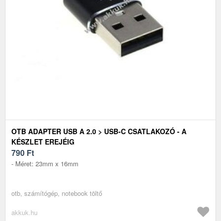
OTB ADAPTER USB A 2.0 > USB-C CSATLAKOZÓ - A
KÉSZLET EREJÉIG
790
Ft
- Méret: 23mm x 16mm
otb, számítógép, notebook töltő
akkuk.hu