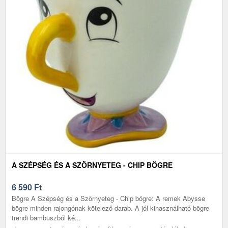
A SZÉPSÉG ÉS A SZÖRNYETEG - CHIP BÖGRE
6 590
Ft
Bögre A Szépség és a Szörnyeteg - Chip bögre: A remek Abysse
bögre minden rajongónak kötelező darab. A jól kihasználható bögre
trendi bambuszból ké...