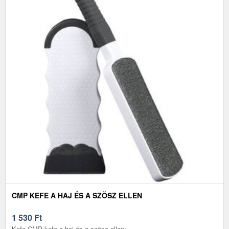
CMP KEFE A HAJ ÉS A SZÖSZ ELLEN
1 530
Ft
Kefe CMP kefe a haj és a szösz ellen: