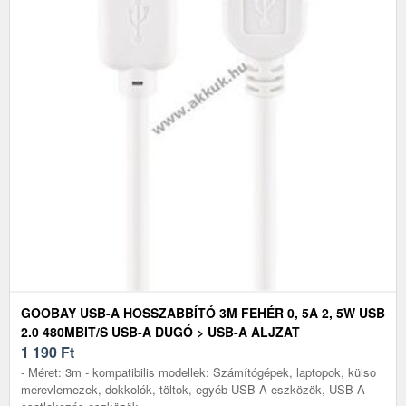
GOOBAY USB-A HOSSZABBÍTÓ 3M FEHÉR 0, 5A 2, 5W USB
2.0 480MBIT/S USB-A DUGÓ > USB-A ALJZAT
1 190
Ft
- Méret: 3m - kompatibilis modellek: Számítógépek, laptopok, külso
merevlemezek, dokkolók, töltok, egyéb USB-A eszközök, USB-A