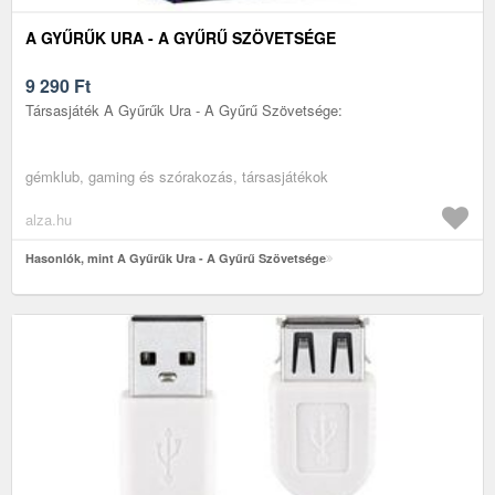
A GYŰRŰK URA - A GYŰRŰ SZÖVETSÉGE
9 290
Ft
Társasjáték A Gyűrűk Ura - A Gyűrű Szövetsége:
gémklub, gaming és szórakozás, társasjátékok
alza.hu
Hasonlók, mint A Gyűrűk Ura - A Gyűrű Szövetsége