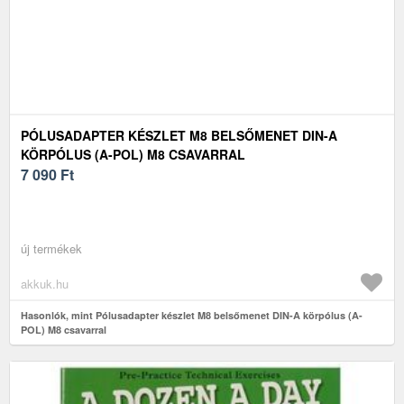
PÓLUSADAPTER KÉSZLET M8 BELSŐMENET DIN-A
KÖRPÓLUS (A-POL) M8 CSAVARRAL
7 090
Ft
új termékek
akkuk.hu
Hasonlók, mint Pólusadapter készlet M8 belsőmenet DIN-A körpólus (A-
POL) M8 csavarral