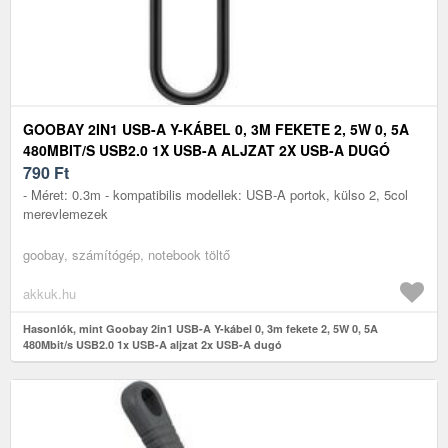
GOOBAY 2IN1 USB-A Y-KÁBEL 0, 3M FEKETE 2, 5W 0, 5A
480MBIT/S USB2.0 1X USB-A ALJZAT 2X USB-A DUGÓ
790
Ft
- Méret: 0.3m - kompatibilis modellek: USB-A portok, külso 2, 5col
merevlemezek
goobay, számítógép, notebook töltő
akkuk.hu
Hasonlók, mint Goobay 2in1 USB-A Y-kábel 0, 3m fekete 2, 5W 0, 5A
480Mbit/s USB2.0 1x USB-A aljzat 2x USB-A dugó