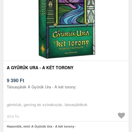
A GYŰRŰK URA - A KÉT TORONY
9 390
Ft
Társasjáték A Gyűrűk Ura - A két torony:
gémklub, gaming és szórakozás, társasjátékok
alza.hu
Hasonlók, mint A Gyűrűk Ura - A két torony