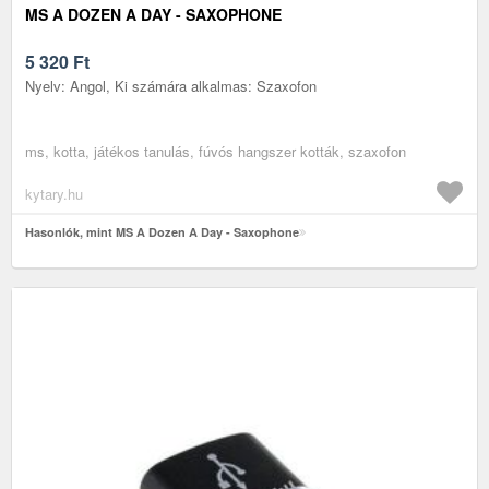
MS A DOZEN A DAY - SAXOPHONE
5 320
Ft
Nyelv: Angol, Ki számára alkalmas: Szaxofon
ms, kotta, játékos tanulás, fúvós hangszer kották, szaxofon
kytary.hu
Hasonlók, mint MS A Dozen A Day - Saxophone