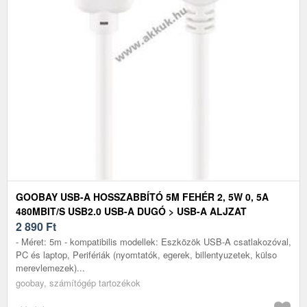
GOOBAY USB-A HOSSZABBÍTÓ 5M FEHÉR 2, 5W 0, 5A
480MBIT/S USB2.0 USB-A DUGÓ > USB-A ALJZAT
2 890
Ft
- Méret: 5m - kompatibilis modellek: Eszközök USB-A csatlakozóval,
PC és laptop, Perifériák (nyomtatók, egerek, billentyuzetek, külso
merevlemezek)...
goobay, számítógép tartozékok